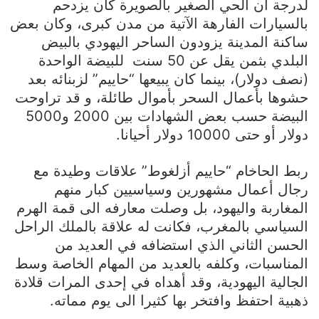
لدرجة أن الحي الصغير بالصويرة كان يزدحم
بالسيارات الفارهة الآتية من مدن كبرى، وكان بعض
ساكنة المدينة يزودون الساحر اليهودي بالبيض
البلدي بثمن يقل عن 50 سنت للبيضة الواحدة
(نصف دولار)، بينما كان يبيعها “حاييم” لزبنائه بعد
حشوها بأعمال السحر بأموال طائلة، و قد تراوحت
البيضة حسب بعض الشهادات بين 2000 و5000
دولار أو حتى 10000 دولار أحيانا.
ربط الحاخام “حاييم أزلغوط” علاقات وطيدة مع
رجال أعمال مشهورين وسياسيين كبار منهم
المغاربة واليهود، بل وصلت معارفه الى قمة الهرم
السياسي بالمغرب، فكانت له علاقة بالملك الراحل
الحسن الثاني الذي استضافه في العديد من
المناسبات، وكلفه بالعديد من المهام الخاصة وسط
الجالية اليهودية، وقد أهداه في إحدى المرات قلادة
ذهبية احتفظ وافتخر بها كثيرا الى يوم مماته.