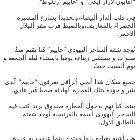
“اهايون لازار أيكي” و ”حاييم أزلغوط”.
فِى قلب ألدار ألبيضاء،وتحديدا بشارع ألمسيره
ألخضراءَ بالمعاريف،وبالضبط قرب مقر ألهلال
ألاحمر.
تُوجد شقه ألساحر أليهودى “حاييم” هُنا يقيم منذُ
سنوات و يستقبل زبناءه يوميا باستثناءَ ليلة ألجمعة و
يوم ألسبت حيثُ
جميع سكان هَذا ألحى ألراقى يعرفون “حاييم” ألَّذِى
يثير و جوده بتلك العماره ألهادئه صخبا غَير عادي.
بينما كنا نهم بدخول ألعماره صندوق بريد كتب فيه
ألساحر أليهودى أسمه بالفرنسية تُوجد شقته
بالطابق ألاول،
هى أشبه بعياده بابها مفتوح بينما علقت بِه عبارة