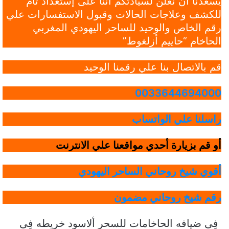
يسعدنا أن نعلن لسيادتكم أننا على إستعداد تام
للكشف وعلاجات الحالات وقبول الاستفسارات علي
رقم الخاص والوحيد للساحر اليهودي المغربي
الحاخام “حاييم أزلغوط”
قم بالاتصال بنا علي رقمنا الوحيد
0033644694000
راسلنا علي الواتساب
أو قم بزيارة أحدي مواقعنا علي الانترنت
أقوي شيخ روحاني الساحر اليهودي
رقم شيخ روحاني مضمون
فِى ضيافه الحاخامات للسحر ألاسود خريطه فِى