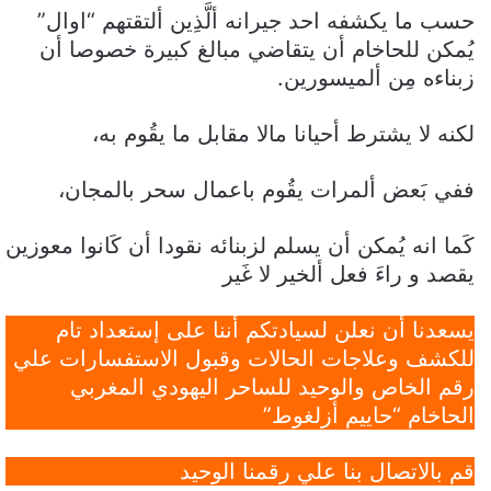
حسب ما يكشفه احد جيرانه ألَّذِين ألتقتهم “اوال”
يُمكن للحاخام أن يتقاضي مبالغ كبيرة خصوصا أن
زبناءه مِن ألميسورين.
لكنه لا يشترط أحيانا مالا مقابل ما يقُوم به،
ففي بَعض ألمرات يقُوم باعمال سحر بالمجان،
كَما انه يُمكن أن يسلم لزبنائه نقودا أن كَانوا معوزين
يقصد و راءَ فعل ألخير لا غَير
يسعدنا أن نعلن لسيادتكم أننا على إستعداد تام
للكشف وعلاجات الحالات وقبول الاستفسارات علي
رقم الخاص والوحيد للساحر اليهودي المغربي
الحاخام “حاييم أزلغوط”
قم بالاتصال بنا علي رقمنا الوحيد