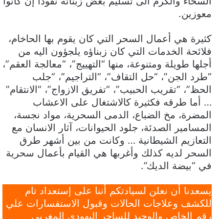
السخاء والكرم الى تسليم بعض زبنائه نقودا إن كانوا
معوزين.
كثيرة هي أعمال السحر التي كان يقوم بها الحاخام،
فلائحة الخدمات التي كان زبناؤه يلجؤون اليه من
أجلها طويلة ومتنوعة، منها “التهييج”، “معالجة العقم”،
“طرد الجن”، “حل التقاف”، “التراجيم”، “جلب
الحظ”، “تقريب الحبيب”، “تفريق الازواج”، “الانتقام”
… أما طرقه فكثيرة كالاشتغال على الاعشاب
المضرة، مخ الضباع، الدمى السحرية، مواد نجسة،
المسامير الصدئة، جلود الحيوانات، آثار الانسان مع
التعازيم الشيطانية … وكانت من بين أشهر طرق
السحر لديه كذلك وأغربها هي القيام بأعمال سحرية
في “بيضة الديك”.
يسعدنا أن نعلن لسيادتكم أننا على إستعداد تام
للكشف وعلاجات الحالات وقبول الاستفسارات علي
رقم الخاص والوحيد للساحر اليهودي المغربي