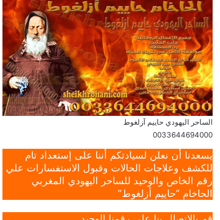
الساحر اليهودي حاييم آزلغوط
0033644694000
يسعدنا أن نعلن لسيادتكم أننا على إستعداد تام
للكشف وعلاجات الحالات وقبول الاستفسارات علي
رقم الخاص والوحيد للساحر اليهودي المغربي
الحاخام “حاييم أزلغوط”
قم بالاتصال بنا علي رقمنا الوحيد