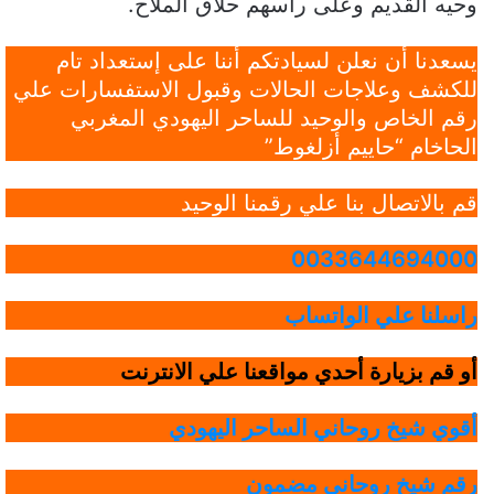
وحيه القديم وعلى رأسهم حلاق الملاح.
يسعدنا أن نعلن لسيادتكم أننا على إستعداد تام
للكشف وعلاجات الحالات وقبول الاستفسارات علي
رقم الخاص والوحيد للساحر اليهودي المغربي
الحاخام “حاييم أزلغوط”
قم بالاتصال بنا علي رقمنا الوحيد
0033644694000
راسلنا علي الواتساب
أو قم بزيارة أحدي مواقعنا علي الانترنت
أقوي شيخ روحاني الساحر اليهودي
رقم شيخ روحاني مضمون