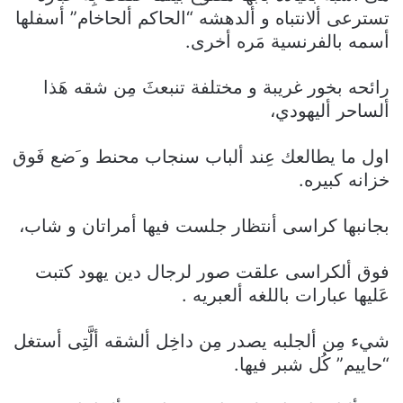
تسترعى ألانتباه و ألدهشه “الحاكم ألحاخام” أسفلها
أسمه بالفرنسية مَره أخرى.
رائحه بخور غريبة و مختلفة تنبعثَ مِن شقه هَذا
ألساحر أليهودي،
اول ما يطالعك عِند ألباب سنجاب محنط و َضع فَوق
خزانه كبيره.
بجانبها كراسى أنتظار جلست فيها أمراتان و شاب،
فوق ألكراسى علقت صور لرجال دين يهود كتبت
عَليها عبارات باللغه ألعبريه .
شيء مِن ألجلبه يصدر مِن داخِل ألشقه ألَّتِى أستغل
“حاييم” كُل شبر فيها.