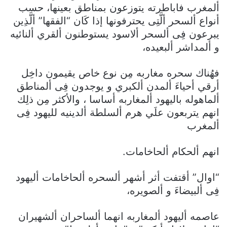
ألمغرب فاباطرته يتوزعون بمناطق بعينها، حسب
أنواع ألسحر ألَّتِى يحترفونها إذا كَان “الفقها” ألَّذِين
يبرعون فِى ألسحر ألاسود يستوطنون ألقري ألنائيه
و ألمداشر ألبعيده،
فهُناك سحره مغاربه مِن نوع خاص يقيمون داخِل
أرقي أحياءَ ألمدن ألكبري و يوجدون فِى ألمناطق
ألماهوله باليهود ألمغاربه أساسا ، والأكثر مِن ذلِك
انهم يتربعون علَي هرم ألسلطة ألدينيه لليهود فِى
ألمغرب
انهم ألحكام ألحاخامات.
“اوال” أقتفت أثر أشهر ألسحره ألحاخامات أليهود
فِى ألبيضاءَ و ألصويره،
عاصمه أليهود ألمغاربه انهما ألساحران ألشهيران