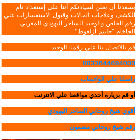
يسعدنا أن نعلن لسيادتكم أننا على إستعداد تام
للكشف وعلاجات الحالات وقبول الاستفسارات علي
رقم الخاص والوحيد للساحر اليهودي المغربي
الحاخام “حاييم أزلغوط”
قم بالاتصال بنا علي رقمنا الوحيد
0033644694000
راسلنا علي الواتساب
أو قم بزيارة أحدي مواقعنا علي الانترنت
أقوي شيخ روحاني الساحر اليهودي
رقم شيخ روحاني مضمون