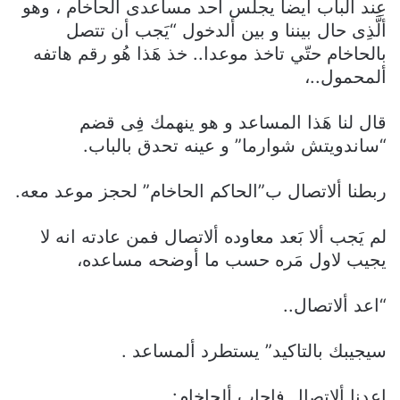
عِند ألباب ايضا يجلس احد مساعدى ألحاخام ، وهو
ألَّذِى حال بيننا و بين ألدخول “يَجب أن تتصل
بالحاخام حتّي تاخذ موعدا.. خذ هَذا هُو رقم هاتفه
ألمحمول..،
قال لنا هَذا المساعد و هو ينهمك فِى قضم
“ساندويتش شوارما” و عينه تحدق بالباب.
ربطنا ألاتصال ب”الحاكم الحاخام” لحجز موعد معه.
لم يَجب ألا بَعد معاوده ألاتصال فمن عادته انه لا
يجيب لاول مَره حسب ما أوضحه مساعده،
“اعد ألاتصال..
سيجيبك بالتاكيد” يستطرد ألمساعد .
اعدنا ألاتصال فاجاب ألحاخام: