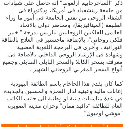
ذكر “الساحرحاييم ازلغوط” أنه حاصل على شهادات
من جامعة ريتشفيلد فى أمريكا، ودكتوراة فى
الشفاء الروحى من نفس الجامعة فى أمور ما وراء
الطبيعة (الميتافيزيقا)، ومحاضر دولى بالاتحاد
العالمى للفلكيين الروحانيين بباريس بدرجة “ خبير
فلكى روحانى”، بالإضافة ماجستير فى العلاج بالطاقة
النورانية ، وأخرى فى البرمجة اللغوية العصبية
وشهادة فى الإرشاد الروحي الداخلي بالأضافة فى
معرفته بسحر الكابلا والسحر البابلي الصابئي وجميع
أنواع السحر المغربي الروحاني الشهير
.
كما كان يقدم هذا الحاخام باسم الطائفة اليهودية
إعانات مالية وعينية لدار العجزة والمسنين بالجديدة
في عدة مناسبات دينية او وطنية الى جانب الكاتب
العام للطائفة “دافيد ممان” وحزان مدينة الصويرة
“موشي اوحيون”