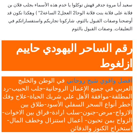
سعيد أبا مروة جدفر قهش توكلوا يا خدم هذه الأسماء بجلب فلان بن
فلانة على فلانة بنت فلانة الوحا2 العجل2 الساعة2″ ) وهكذا نكون قد
أوضحنا وصفات القبول بالثوم، شاركونا تجاربكم واستفساراتكم في
التعليقات. وصفات القبول بالثوم
رقم الساحر اليهودي حاييم
ازلغوط
افضل واقوي شيخ روحاني
في الوطن والخليج
العربي في جميع الإعمال الروحانية-جلب الحبيب-رد
المطلقة-موافقة الأهل علي شريك الحياة-علاج وفك
أخطر أنواع السحر السفلي الأسود-طلاق بين
الازواج-مرض-جنون-سلب ارادة-فراق بين الاخوات-
الزواج بمن تحبون- أعمال استنزال وخطف المال-
استخراج الكنوز والدفائن