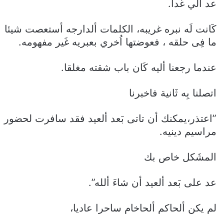
عد الي غدا.
كَانت لَه نبره غريبه، الكلمات ألدارجه أستعصت شيئا
ما فِى حلقه ، فعوضتها اُخري بعبريه غَير مفهومه.
عندما رجعنا أليه كَان باب شقته مغلقا.
اتصلنا بِه ثَانية فاخبرنا
”اعتذر،يمكنك أن تاتى بَعد ألعيد فقد سافرت لحضور
مراسيم دينيه.
المشَكل خاص بك
عد على بَعد ألعيد أن شاءَ ألله”.
لم يكن ألحاكم ألحاخام ساحرا عاديا،