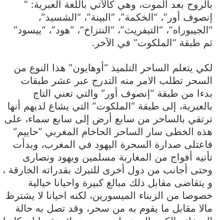
بالروح بعد الموت، وهي كالآتي باللغة العبرية: ”
إنصوف أور”، “الخكمة”، “البينة”، “الشسيد”،
“الجيبوراه”، “التيفريث”، “النتزاخ”، “هود”، “ييسود”
ثم طبقة “الملكوت” في الآخر.
لكي يتعلم الساحر التلميذ “أوهايون” هذا النوع من
السحر تطلب الامر منه التدرج عبر عشر طبقات
بدءا من طبقة “إنصوف أور” والتي تعني التاج
بالعبرية، إلى طبقة “الملكوت” التي يشاع لديهم أنها
ترتقي بالساحر من سابع أرض إلى سابع سماء، على
هذه الخطى سار الساحر الحاخام المغربي “حاييم”
فاعتلى صدارة السحرة اليهود في المغرب، وبدأت
تأتيه أفواج من المغاربة مسلمين ويهود ونصارى
وحتى أجانب من دول أخرى للتبرك بقدراته الخارقة ،
و يتقاضى مقابل ذلك مبالغ كبيرة واحيانا خيالية
خصوصا من الزبناء الميسورين، لكنه احيانا لا يشترط
مالا مقابل ما يقوم به من سحر، وقد تصل به حالة