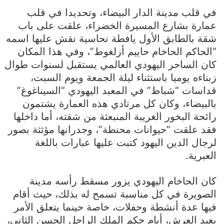
في قلب مدينة الدار البيضاء، وتحديدا في قلب
عمارة بشارع المسيرة الخضراء، علقت على باب
شقة بالطابق الأول يافطة نحاسية نقش عليها اسمه
“الحاكم الحاخام حاييم أزلغوط”، وفي هذا المكان
كان الساحر اليهودي العالمي يستقبل لسنوات طوال
زبناءه يوميا باستثناء ليلة الجمعة ويوم السبت،
قداسات “شباط” في المعبد اليهودي “السيناغوغ”
بالبيضاء، وكان كل مرتادي هذه العمارة يشتمون
رائحة البخور الغريبة المنبعثة من شقته، أما داخلها
فقد علقت “حيوانات محنطة”، وجدرانها مؤثثة بصور
لرجال الدين اليهود كتبت عليها عبارات باللغة
العبرية.
كان الحاخام اليهودي يزور مسقط رأسه مدينة
الصويرة في كل مناسبة تسمح له بذلك، حيث أقام
فيها عدة أنشطة وحفلات، خاصة حينما يتعلق الأمر
بعيد العرش، أيام حكم الملك الراحل الحسن الثاني،