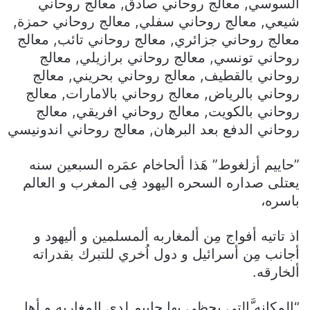
السوسي, معالج روحاني صادق, معالج روحاني
شيعي, معالج روحاني سفلي, معالج روحاني حمزة,
معالج روحاني جزائري, معالج روحاني تائب, معالج
روحاني تونسي, معالج روحاني برازيلي, معالج
روحاني بالقطيف, معالج روحاني بحريني, معالج
روحاني بالرياض, معالج روحاني بالامارات, معالج
روحاني بالكويت, معالج روحاني افريقي, معالج
روحاني الدفع بعد البرهان, معالج روحاني اندونيسي
”حاييم أزلغوط” هَذا ألحاخام عمَره السبعين سنه
يعتلى صداره السحره اليهود فِى المغرب و العالم
باسره،
اذ تاتيه أفواج مِن ألمغاربه ألمسلمين و أليهود و
أجانب مِن أسرائيل و دول اُخري للتبرك بقدراته
ألخارقه.
“المكانه َّالتِى يحظي بها حاييم لدي المغاربه و أهل