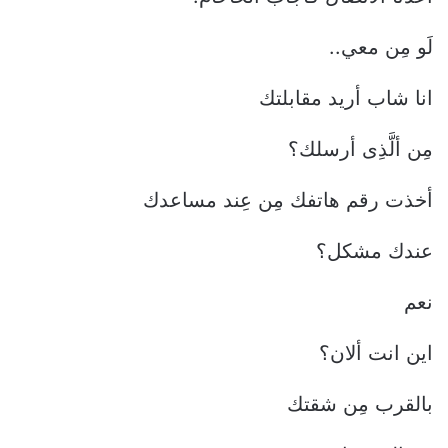
لَو مِن معي..
انا شاب أريد مقابلتك
مِن ألَّذِى أرسلك؟
أخذت رقم هاتفك مِن عِند مساعدك
عندك مشكل؟
نعم
اين انت ألان؟
بالقرب مِن شقتك