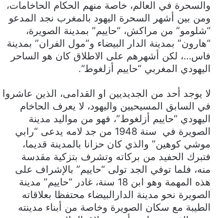
والسحرة في العالم، خاصة منهم الحكام الحاخامات،
ومن بين أشهر السحرة اليهود بالمغرب نجد المدعو
“شلومو” من مراكش، “حاييم” بمدينة الصويرة،
“هارون” بمدينة الدار البيضاء و”مول الفران” بمدينة
فاس…، لكن أشهرهم على الاطلاق كان هو الساحر
اليهودي المغربي “حاييم أزلغوط”.
لا يوجد أحد من الجديديين او القدامى، الذين عاشروا
في السابق المسيحيين واليهود، لا يعرف الحاخام
اليهودي “حاييم أزلغوط”، فهو من مواليد مدينة
الصويرة في سنة 1948 من جد لامه يدعى “رابي
موشي كوهين” والذي كان حزانا بالمدينة قديما،
فتبرك الحفيد من بركاته وتشرف بتزكية مقدسة
منه، فلما توفي الجد تولى “حاييم” بالإشراف على
هذه المهمة وهو ابن 18 سنة، غادر “حاييم” مدينة
الصويرة نحو مدينة الدارالبيضاء محتفظا بعلاقاته
الطيبة مع سكان الصويرة وخاصة من أبناء مدينته