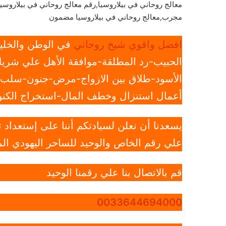
معالج روحاني في بيلاروسيا,رقم معالج روحاني في بيلاروسيا
مجرب,معالج روحاني في بيلاروسيا مضمون
افضل واقوي شيخ روحاني
في الوطن والخليج
الحبيب-رد المطلقة-موافقة الأهل علي شريك
الأسود-طلاق بين الازواج-مرض-جنون-سلب ار
أعمال استنزال وخطف المال-استخراج الكنوز
يسعدنا أن نعلن لسيادتكم أننا على إستعداد
علي رقم الخاص والوحيد للساحر اليهودي الم
قم بالاتصال بنا علي رقمنا الوحيد
0033644694000