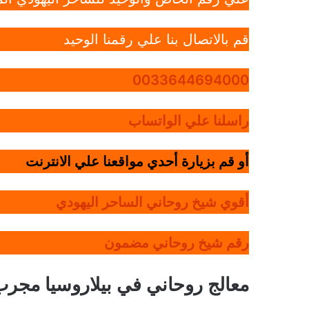
قم بالاتصال بنا علي رقمنا الوحيد
0033644694000
راسلنا علي الواتساب
أو قم بزيارة أحدي مواقعنا علي الانترنت
أقوي شيخ روحاني الساحر اليهودي
رقم شيخ روحاني مضمون
معالج روحاني في بيلاروسيا مجر