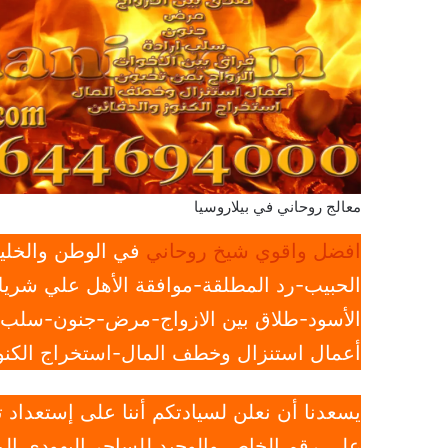
معالج روحاني في بيلاروسيا
افضل واقوي شيخ روحاني
في الوطن والخليج
الحبيب-رد المطلقة-موافقة الأهل علي شريك
الأسود-طلاق بين الازواج-مرض-جنون-سلب ار
أعمال استنزال وخطف المال-استخراج الكنوز
يسعدنا أن نعلن لسيادتكم أننا على إستعداد
علي رقم الخاص والوحيد للساحر اليهودي الم