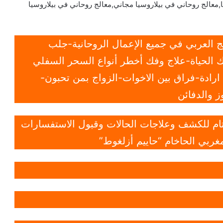
,معالج روحاني في بيلاروسيا مجاني,معالج روحاني في بيلاروسيا
 العربي في جميع الإعمال الروحانية-جلب
 الحياة-علاج وفك أخطر أنواع السحر السفلي
ادة-فراق بين الاخوات-الزواج بمن تحبون-
 والدفائن
 تام للكشف وعلاجات الحالات وقبول الاستفسارات
غربي الحاخام “حاييم أزلغوط”