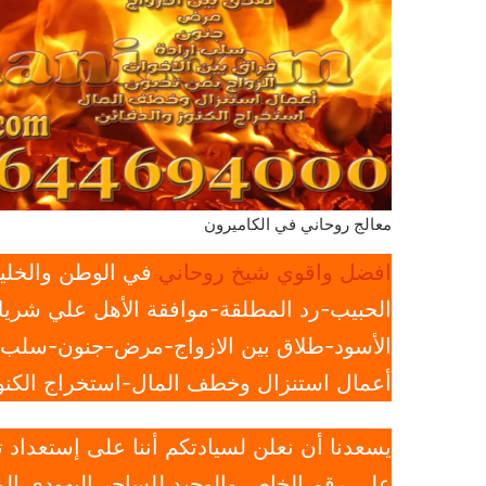
معالج روحاني في الكاميرون
افضل واقوي شيخ روحاني
في الوطن والخليج
الحبيب-رد المطلقة-موافقة الأهل علي شريك
الأسود-طلاق بين الازواج-مرض-جنون-سلب ار
أعمال استنزال وخطف المال-استخراج الكنوز
يسعدنا أن نعلن لسيادتكم أننا على إستعداد
علي رقم الخاص والوحيد للساحر اليهودي الم