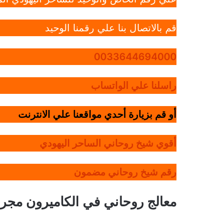
قم بالاتصال بنا علي رقمنا الوحيد
0033644694000
راسلنا علي الواتساب
أو قم بزيارة أحدي مواقعنا علي الانترنت
أقوي شيخ روحاني الساحر اليهودي
رقم شيخ روحاني مضمون
معالج روحاني في الكاميرون مجر