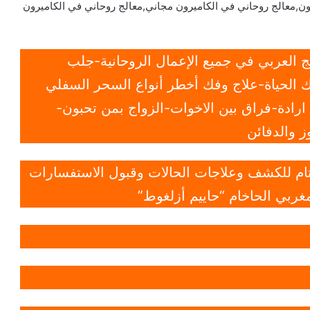
ون,معالج روحاني في الكاميرون مجاني,معالج روحاني في الكاميرون
 العربي في جميع الإعمال الروحانية-جلب
 الحياة-علاج وفك أخطر أنواع السحر السفلي
ادة-فراق بين الاخوات-الزواج بمن تحبون-
 والدفائن
 تام للكشف وعلاجات الحالات وقبول الاستفسارات
غربي الحاخام “حاييم أزلغوط”