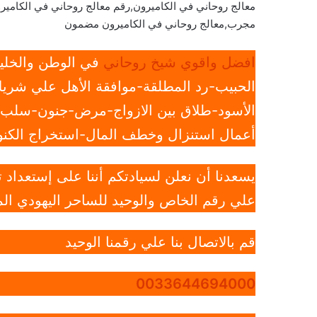
معالج روحاني في الكاميرون,رقم معالج روحاني في الكامير
مجرب,معالج روحاني في الكاميرون مضمون
افضل واقوي شيخ روحاني
في الوطن والخليج
الحبيب-رد المطلقة-موافقة الأهل علي شريك
الأسود-طلاق بين الازواج-مرض-جنون-سلب ار
أعمال استنزال وخطف المال-استخراج الكنوز
يسعدنا أن نعلن لسيادتكم أننا على إستعداد
علي رقم الخاص والوحيد للساحر اليهودي الم
قم بالاتصال بنا علي رقمنا الوحيد
0033644694000