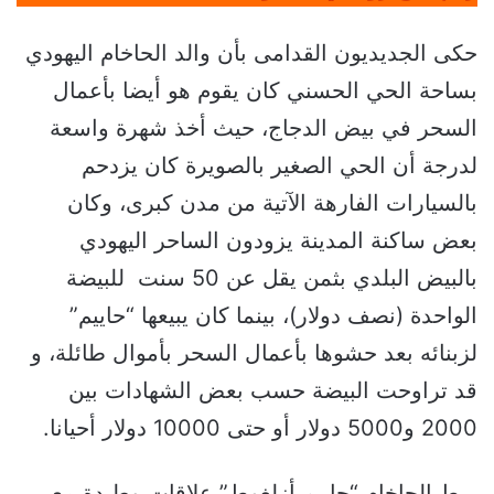
حكى الجديديون القدامى بأن والد الحاخام اليهودي
بساحة الحي الحسني كان يقوم هو أيضا بأعمال
السحر في بيض الدجاج، حيث أخذ شهرة واسعة
لدرجة أن الحي الصغير بالصويرة كان يزدحم
بالسيارات الفارهة الآتية من مدن كبرى، وكان
بعض ساكنة المدينة يزودون الساحر اليهودي
بالبيض البلدي بثمن يقل عن 50 سنت للبيضة
الواحدة (نصف دولار)، بينما كان يبيعها “حاييم”
لزبنائه بعد حشوها بأعمال السحر بأموال طائلة، و
قد تراوحت البيضة حسب بعض الشهادات بين
2000 و5000 دولار أو حتى 10000 دولار أحيانا.
ربط الحاخام “حاييم أزلغوط” علاقات وطيدة مع