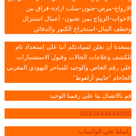
الازواج-مرض-جنون-سلب ارادة-فراق بين
الاخوات-الزواج بمن تحبون- أعمال استنزال
وخطف المال-استخراج الكنوز والدفائن
يسعدنا أن نعلن لسيادتكم أننا على إستعداد تام
للكشف وعلاجات الحالات وقبول الاستفسارات
علي رقم الخاص والوحيد للساحر اليهودي المغربي
الحاخام “حاييم أزلغوط”
قم بالاتصال بنا علي رقمنا الوحيد
0033644694000
راسلنا علي الواتساب