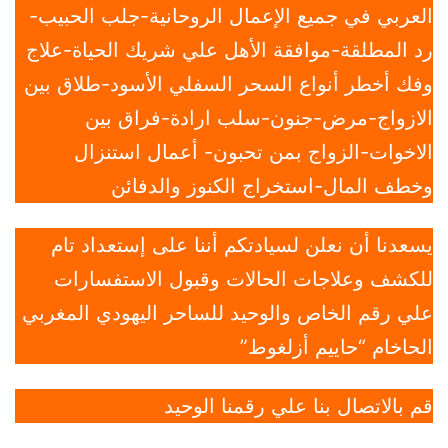
العربي في جميع الإعمال الروحانية-جلب الحبيب-
رد المطلقة-موافقة الأهل علي شريك الحياة-علاج
وفك أخطر أنواع السحر السفلي الأسود-طلاق بين
الازواج-مرض-جنون-سلب ارادة-فراق بين
الاخوات-الزواج بمن تحبون- أعمال استنزال
وخطف المال-استخراج الكنوز والدفائن
يسعدنا أن نعلن لسيادتكم أننا على إستعداد تام
للكشف وعلاجات الحالات وقبول الاستفسارات
علي رقم الخاص والوحيد للساحر اليهودي المغربي
الحاخام “حاييم أزلغوط”
قم بالاتصال بنا علي رقمنا الوحيد