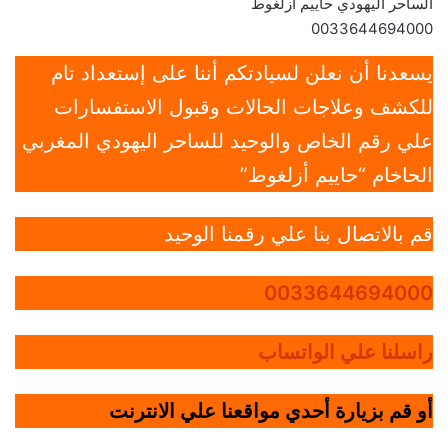
الساحر اليهودي حاييم آزلغوط
0033644694000
يسعدنا أن نعلن لسيادتكم أننا على إستعداد تام
للكشف وعلاجات الحالات وقبول الاستفسارات
علي رقم الخاص والوحيد للساحر اليهودي المغربي
الحاخام “حاييم أزلغوط”
قم بالاتصال بنا علي رقمنا الوحيد
0033644694000
راسلنا علي الواتساب
أو قم بزيارة أحدي مواقعنا علي الانترنت