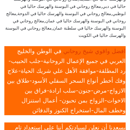
حاليا في دبي,معالج روحاني في البوسنة والهرسك حاليا في
ابوظبي,معالج روحاني في البوسنة والهرسك حاليا في الدوحة,معالج
روحاني في البوسنة والهرسك حاليا في عمان,معالج روحاني في
البوسنة والهرسك حاليا في سلطنة عمان,معالج روحاني في البوسنة
والهرسك حاليا في الكويت
افضل واقوي شيخ روحاني
في الوطن والخليج
العربي في جميع الإعمال الروحانية-جلب الحبيب-
رد المطلقة-موافقة الأهل علي شريك الحياة-علاج
وفك أخطر أنواع السحر السفلي الأسود-طلاق بين
الازواج-مرض-جنون-سلب ارادة-فراق بين
الاخوات-الزواج بمن تحبون- أعمال استنزال
وخطف المال-استخراج الكنوز والدفائن
يسعدنا أن نعلن لسيادتكم أننا على إستعداد تام