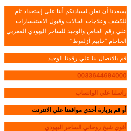
يسعدنا أن نعلن لسيادتكم أننا على إستعداد تام
للكشف وعلاجات الحالات وقبول الاستفسارات
علي رقم الخاص والوحيد للساحر اليهودي المغربي
الحاخام “حاييم أزلغوط”
قم بالاتصال بنا علي رقمنا الوحيد
0033644694000
راسلنا علي الواتساب
أو قم بزيارة أحدي مواقعنا علي الانترنت
أقوي شيخ روحاني الساحر اليهودي