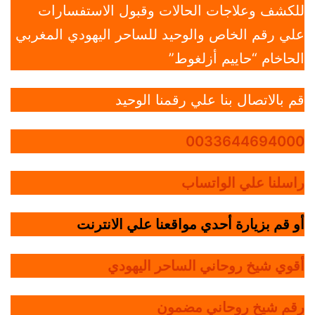
للكشف وعلاجات الحالات وقبول الاستفسارات
علي رقم الخاص والوحيد للساحر اليهودي المغربي
الحاخام “حاييم أزلغوط”
قم بالاتصال بنا علي رقمنا الوحيد
0033644694000
راسلنا علي الواتساب
أو قم بزيارة أحدي مواقعنا علي الانترنت
أقوي شيخ روحاني الساحر اليهودي
رقم شيخ روحاني مضمون