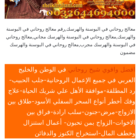
معالج روحاني في البوسنة والهرسك,رقم معالج روحاني في البوسنة
والهرسك,معالج روحاني في البوسنة والهرسك مجاني,معالج روحاني
في البوسنة والهرسك مجرب,معالج روحاني في البوسنة والهرسك
مضمون
افضل واقوي شيخ روحاني
في الوطن والخليج
العربي في جميع الإعمال الروحانية-جلب الحبيب-
رد المطلقة-موافقة الأهل علي شريك الحياة-علاج
وفك أخطر أنواع السحر السفلي الأسود-طلاق بين
الازواج-مرض-جنون-سلب ارادة-فراق بين
الاخوات-الزواج بمن تحبون- أعمال استنزال
وخطف المال-استخراج الكنوز والدفائن