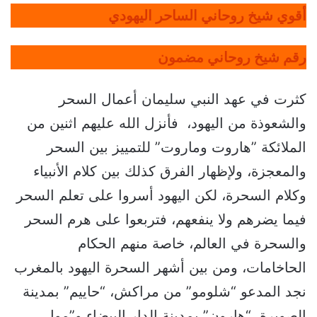
أقوي شيخ روحاني الساحر اليهودي
رقم شيخ روحاني مضمون
كثرت في عهد النبي سليمان أعمال السحر
والشعوذة من اليهود، فأنزل الله عليهم اثنين من
الملائكة ”هاروت وماروت” للتمييز بين السحر
والمعجزة، ولإظهار الفرق كذلك بين كلام الأنبياء
وكلام السحرة، لكن اليهود أسروا على تعلم السحر
فيما يضرهم ولا ينفعهم، فتربعوا على هرم السحر
والسحرة في العالم، خاصة منهم الحكام
الحاخامات، ومن بين أشهر السحرة اليهود بالمغرب
نجد المدعو “شلومو” من مراكش، “حاييم” بمدينة
الصويرة، “هارون” بمدينة الدار البيضاء و”مول