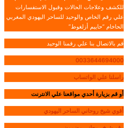
للكشف وعلاجات الحالات وقبول الاستفسارات
علي رقم الخاص والوحيد للساحر اليهودي المغربي
الحاخام “حاييم أزلغوط”
قم بالاتصال بنا علي رقمنا الوحيد
0033644694000
راسلنا علي الواتساب
أو قم بزيارة أحدي مواقعنا علي الانترنت
أقوي شيخ روحاني الساحر اليهودي
رقم شيخ روحاني مضمون