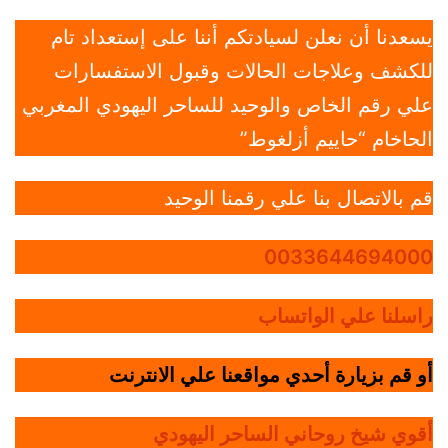
يسعدنا أن نعلن لسيادتكم أننا على إستعداد تام
للكشف وعلاجات الحالات وقبول الاستفسارات
علي رقم الخاص والوحيد للساحر اليهودي المغربي
الحاخام “حاييم أزلغوط”
قم بالاتصال بنا علي رقمنا الوحيد
0033644694000
راسلنا علي الواتساب
أو قم بزيارة أحدي مواقعنا علي الانترنت
أقوي شيخ روحاني الساحر اليهودي