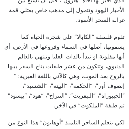
الذي أخبر بها أخاه “هارون”، قبل أن تشيع بين
الأحبار اليهود وتتحول إلى مذهب خاص يعتلي قمة
غرابة السحر الأسود.
تقوم فلسفة “الكابالا” على شجرة الحياة كما
يسمونها، أصلها في السماء وفروعها في الأرض، أي
أنها مقلوبة او تبدأ بالذات العليا وتنتهي بالعالم
الدنيوي، وتتكون من عشر طبقات يتاح السفر بينها
بالروح بعد الموت، وهي كالآتي باللغة العبرية: ”
إنصوف أور”، “الخكمة”، “البينة”، “الشسيد”،
“الجيبوراه”، “التيفريث”، “النتزاخ”، “هود”، “ييسود”
ثم طبقة “الملكوت” في الآخر.
لكي يتعلم الساحر التلميذ “أوهايون” هذا النوع من