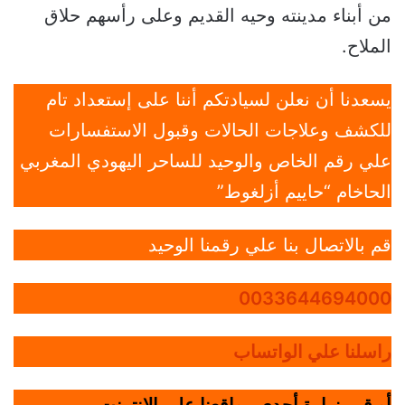
من أبناء مدينته وحيه القديم وعلى رأسهم حلاق
الملاح.
يسعدنا أن نعلن لسيادتكم أننا على إستعداد تام
للكشف وعلاجات الحالات وقبول الاستفسارات
علي رقم الخاص والوحيد للساحر اليهودي المغربي
الحاخام “حاييم أزلغوط”
قم بالاتصال بنا علي رقمنا الوحيد
0033644694000
راسلنا علي الواتساب