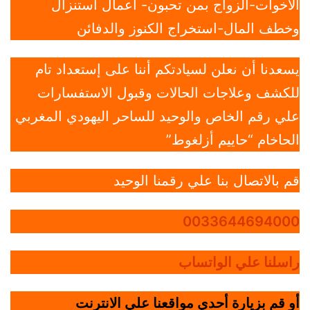
الاخوات-الزواج بمن تحبون- أعمال استنزال
وخطف المال-استخراج الكنوز والدفائن
يسعدنا أن نعلن لسيادتكم أننا على إستعداد تام
للكشف وعلاجات الحالات وقبول الاستفسارات
علي رقم الخاص والوحيد للساحر اليهودي المغربي
الحاخام “حاييم أزلغوط”
قم بالاتصال بنا علي رقمنا الوحيد
0033644694000
راسلنا علي الواتساب
أو قم بزيارة أحدي مواقعنا علي الانترنت