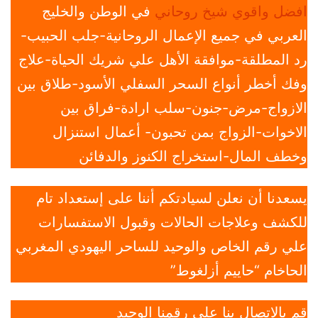
افضل واقوي شيخ روحاني
في الوطن والخليج
العربي في جميع الإعمال الروحانية-جلب الحبيب-
رد المطلقة-موافقة الأهل علي شريك الحياة-علاج
وفك أخطر أنواع السحر السفلي الأسود-طلاق بين
الازواج-مرض-جنون-سلب ارادة-فراق بين
الاخوات-الزواج بمن تحبون- أعمال استنزال
وخطف المال-استخراج الكنوز والدفائن
يسعدنا أن نعلن لسيادتكم أننا على إستعداد تام
للكشف وعلاجات الحالات وقبول الاستفسارات
علي رقم الخاص والوحيد للساحر اليهودي المغربي
الحاخام “حاييم أزلغوط”
قم بالاتصال بنا علي رقمنا الوحيد