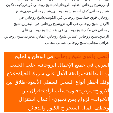
ليبي,شيخ روحاني لتعليم الروحانيات,شيخ روحاني كويتي,كيف تكون
شيخ روحاني,كيف اصبح شيخ روحاني,شيخ روحاني قوي,شيخ
روحاني قوي جدا,شيخ روحاني في الكويت,شيخ روحاني في
الاردن,شيخ روحاني في الرياض,شيخ روحاني في البحرين,شيخ
روحاني في مكه,شيخ روحاني في بغداد,شيخ روحاني علي
الزيدي,شيخ روحاني عماني,شيخ روحاني عماني مجرب,شيخ روحاني
عراقي مجاني,شيخ روحاني عماني مجاني
افضل واقوي شيخ روحاني
في الوطن والخليج
العربي في جميع الإعمال الروحانية-جلب الحبيب-
رد المطلقة-موافقة الأهل علي شريك الحياة-علاج
وفك أخطر أنواع السحر السفلي الأسود-طلاق بين
الازواج-مرض-جنون-سلب ارادة-فراق بين
الاخوات-الزواج بمن تحبون- أعمال استنزال
وخطف المال-استخراج الكنوز والدفائن