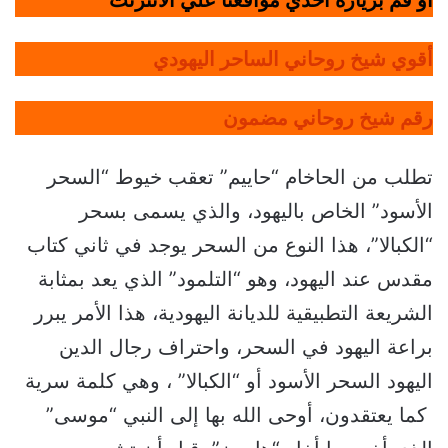
أو قم بزيارة أحدي مواقعنا علي الانترنت
أقوي شيخ روحاني الساحر اليهودي
رقم شيخ روحاني مضمون
تطلب من الحاخام “حاييم” تعقب خيوط “السحر
الأسود” الخاص باليهود، والذي يسمى بسحر
“الكبالا”، هذا النوع من السحر يوجد في ثاني كتاب
مقدس عند اليهود، وهو “التلمود” الذي يعد بمثابة
الشريعة التطبيقية للديانة اليهودية، هذا الأمر يبرر
براعة اليهود في السحر، واحتراف رجال الدين
اليهود السحر الأسود أو “الكبالا” ، وهي كلمة سرية
كما يعتقدون، أوحى الله بها إلى النبي “موسى”