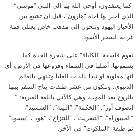
كما يعتقدون، أوحى الله بها إلى النبي “موسى”
الذي أخبر بها أخاه “هارون”، قبل أن تشيع بين
الأحبار اليهود وتتحول إلى مذهب خاص يعتلي قمة
غرابة السحر الأسود.
تقوم فلسفة “الكابالا” على شجرة الحياة كما
يسمونها، أصلها في السماء وفروعها في الأرض، أي
أنها مقلوبة او تبدأ بالذات العليا وتنتهي بالعالم
الدنيوي، وتتكون من عشر طبقات يتاح السفر بينها
بالروح بعد الموت، وهي كالآتي باللغة العبرية: ”
إنصوف أور”، “الخكمة”، “البينة”، “الشسيد”،
“الجيبوراه”، “التيفريث”، “النتزاخ”، “هود”، “ييسود”
ثم طبقة “الملكوت” في الآخر.