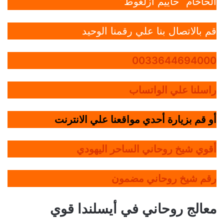
الحاخام “حاييم أزلغوط”
قم بالاتصال بنا علي رقمنا الوحيد
0033644694000
راسلنا علي الواتساب
أو قم بزيارة أحدي مواقعنا علي الانترنت
أقوي شيخ روحاني الساحر اليهودي
رقم شيخ روحاني مضمون
معالج روحاني في أيسلندا قوي