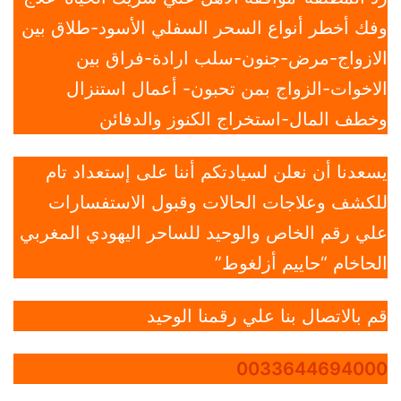
وفك أخطر أنواع السحر السفلي الأسود-طلاق بين
الازواج-مرض-جنون-سلب ارادة-فراق بين
الاخوات-الزواج بمن تحبون- أعمال استنزال
وخطف المال-استخراج الكنوز والدفائن
يسعدنا أن نعلن لسيادتكم أننا على إستعداد تام
للكشف وعلاجات الحالات وقبول الاستفسارات
علي رقم الخاص والوحيد للساحر اليهودي المغربي
الحاخام “حاييم أزلغوط”
قم بالاتصال بنا علي رقمنا الوحيد
0033644694000