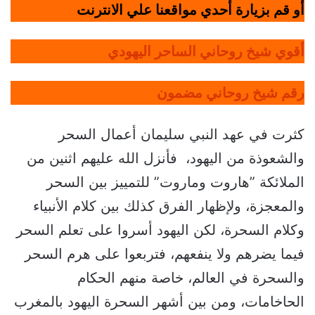
أو قم بزيارة أحدي مواقعنا علي الانترنت
أقوي شيخ روحاني الساحر اليهودي
رقم شيخ روحاني مضمون
كثرت في عهد النبي سليمان أعمال السحر
والشعوذة من اليهود، فأنزل الله عليهم اثنين من
الملائكة ”هاروت وماروت” للتمييز بين السحر
والمعجزة، ولإظهار الفرق كذلك بين كلام الأنبياء
وكلام السحرة، لكن اليهود أسروا على تعلم السحر
فيما يضرهم ولا ينفعهم، فتربعوا على هرم السحر
والسحرة في العالم، خاصة منهم الحكام
الحاخامات، ومن بين أشهر السحرة اليهود بالمغرب