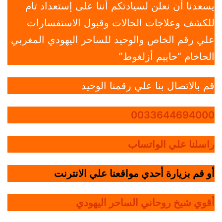
يسعدنا أن نعلن لسيادتكم أننا على إستعداد تام
للكشف وعلاجات الحالات وقبول الاستفسارات
علي رقم الخاص والوحيد للساحر اليهودي المغربي
الحاخام “حاييم أزلغوط”
قم بالاتصال بنا علي رقمنا الوحيد
0033644694000
راسلنا علي الواتساب
أو قم بزيارة أحدي مواقعنا علي الانترنت
أقوي شيخ روحاني الساحر اليهودي