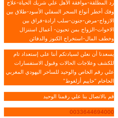
رد المطلقة-موافقة الأهل علي شريك الحياة-علاج
وفك أخطر أنواع السحر السفلي الأسود-طلاق بين
الازواج-مرض-جنون-سلب ارادة-فراق بين
الاخوات-الزواج بمن تحبون- أعمال استنزال
وخطف المال-استخراج الكنوز والدفائن
يسعدنا أن نعلن لسيادتكم أننا على إستعداد تام
للكشف وعلاجات الحالات وقبول الاستفسارات
علي رقم الخاص والوحيد للساحر اليهودي المغربي
الحاخام “حاييم أزلغوط”
قم بالاتصال بنا علي رقمنا الوحيد
0033644694000