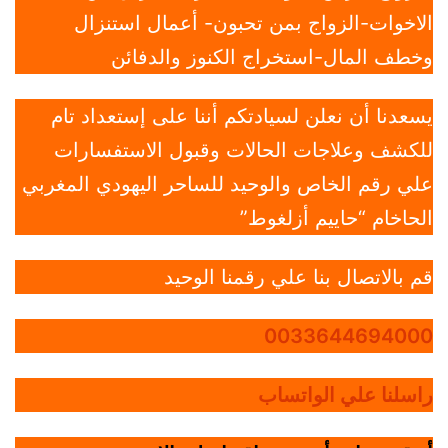
الاخوات-الزواج بمن تحبون- أعمال استنزال
وخطف المال-استخراج الكنوز والدفائن
يسعدنا أن نعلن لسيادتكم أننا على إستعداد تام
للكشف وعلاجات الحالات وقبول الاستفسارات
علي رقم الخاص والوحيد للساحر اليهودي المغربي
الحاخام “حاييم أزلغوط”
قم بالاتصال بنا علي رقمنا الوحيد
0033644694000
راسلنا علي الواتساب