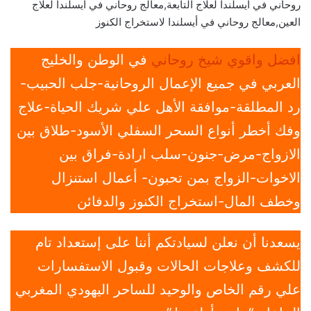
روحاني في أيسلندا لعلاج التابعة,معالج روحاني في أيسلندا لعلاج
العين,معالج روحاني في أيسلندا لاستخراج الكنوز
افضل واقوي شيخ روحاني
في الوطن والخليج
العربي في جميع الإعمال الروحانية-جلب الحبيب-
رد المطلقة-موافقة الأهل علي شريك الحياة-علاج
وفك أخطر أنواع السحر السفلي الأسود-طلاق بين
الازواج-مرض-جنون-سلب ارادة-فراق بين
الاخوات-الزواج بمن تحبون- أعمال استنزال
وخطف المال-استخراج الكنوز والدفائن
يسعدنا أن نعلن لسيادتكم أننا على إستعداد تام
للكشف وعلاجات الحالات وقبول الاستفسارات
علي رقم الخاص والوحيد للساحر اليهودي المغربي