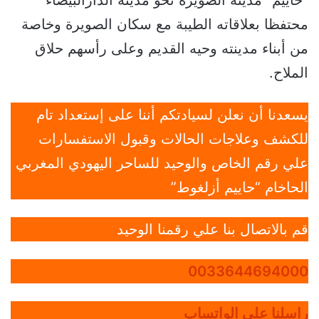
“حاييم” مدينة الصويرة نحو مدينة الدارالبيضاء
محتفظا بعلاقاته الطيبة مع سكان الصويرة وخاصة
من أبناء مدينته وحيه القديم وعلى رأسهم حلاق
الملاح.
يسعدنا أن نعلن لسيادتكم أننا على إستعداد تام
للكشف وعلاجات الحالات وقبول الاستفسارات
علي رقم الخاص والوحيد للساحر اليهودي المغربي
الحاخام “حاييم أزلغوط”
قم بالاتصال بنا علي رقمنا الوحيد
0033644694000
راسلنا علي الواتساب