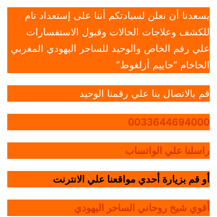
يسعدنا أن نعلن لسيادتكم أننا على إستعداد تام
للكشف وعلاجات الحالات وقبول الاستفسارات
علي رقم الخاص والوحيد للساحر اليهودي المغربي
الحاخام “حاييم أزلغوط”
قم بالاتصال بنا علي رقمنا الوحيد
0033644694000
راسلنا علي الواتساب
أو قم بزيارة أحدي مواقعنا علي الانترنت
أقوي شيخ روحاني الساحر اليهودي