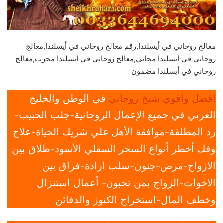
معالج روحاني في أيسلندا,رقم معالج روحاني في أيسلندا,معالج
روحاني في أيسلندا مجاني,معالج روحاني في أيسلندا مجرب,معالج
روحاني في أيسلندا مضمون
افضل واقوي شيخ روحاني
في الوطن والخليج
العربي في جميع الإعمال الروحانية-جلب الحبيب-
رد المطلقة-موافقة الأهل علي شريك الحياة-علاج
وفك أخطر أنواع السحر السفلي الأسود-طلاق بين
الازواج-مرض-جنون-سلب ارادة-فراق بين
الاخوات-الزواج بمن تحبون- أعمال استنزال
وخطف المال-استخراج الكنوز والدفائن