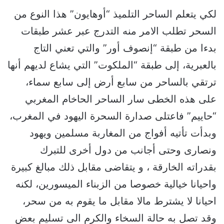
لكي يتعلم الساحر التلميذ “أوهايون” هذا النوع من
السحر تطلب الامر منه التدرج عبر عشر طبقات
بدءا من طبقة “إنصوف أور” والتي تعني التاج
بالعبرية، إلى طبقة “الملكوت” التي يشاع لديهم أنها
ترتقي بالساحر من سابع أرض إلى سابع سماء،
على هذه الخطى سار الساحر الحاخام المغربي
“حاييم” فاعتلى صدارة السحرة اليهود في المغرب،
وبدأت تأتيه أفواج من المغاربة مسلمين ويهود
ونصارى وحتى أجانب من دول أخرى للتبرك
بقدراته الخارقة ، و يتقاضى مقابل ذلك مبالغ كبيرة
واحيانا خيالية خصوصا من الزبناء الميسورين، لكنه
احيانا لا يشترط مالا مقابل ما يقوم به من سحر،
وقد تصل به حالة السخاء والكرم الى تسليم بعض