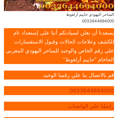
الساحر اليهودي حاييم آزلغوط
0033644694000
يسعدنا أن نعلن لسيادتكم أننا على إستعداد تام
للكشف وعلاجات الحالات وقبول الاستفسارات
علي رقم الخاص والوحيد للساحر اليهودي المغربي
الحاخام “حاييم أزلغوط”
قم بالاتصال بنا علي رقمنا الوحيد
0033644694000
راسلنا علي الواتساب