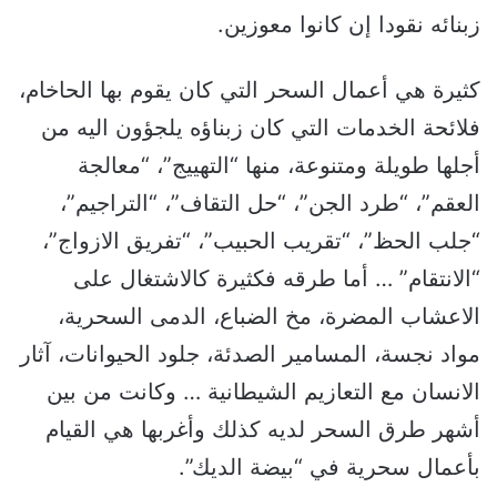
زبنائه نقودا إن كانوا معوزين.
كثيرة هي أعمال السحر التي كان يقوم بها الحاخام،
فلائحة الخدمات التي كان زبناؤه يلجؤون اليه من
أجلها طويلة ومتنوعة، منها “التهييج”، “معالجة
العقم”، “طرد الجن”، “حل التقاف”، “التراجيم”،
“جلب الحظ”، “تقريب الحبيب”، “تفريق الازواج”،
“الانتقام” … أما طرقه فكثيرة كالاشتغال على
الاعشاب المضرة، مخ الضباع، الدمى السحرية،
مواد نجسة، المسامير الصدئة، جلود الحيوانات، آثار
الانسان مع التعازيم الشيطانية … وكانت من بين
أشهر طرق السحر لديه كذلك وأغربها هي القيام
بأعمال سحرية في “بيضة الديك”.