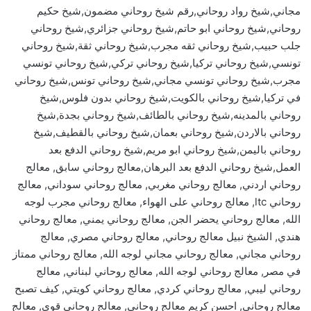
مجاني,شيخ رواد روحاني,رقم شيخ روحاني مضمون,شيخ حكيم
روحاني,شيخ روحاني ابو حاتم,شيخ روحاني جزائري,شيخ روحاني
جلب حبيب,شيخ روحاني ثقه مجرب,شيخ روحاني ثقة,شيخ روحاني
تونسي,شيخ روحاني تركيا,شيخ روحاني تركي,شيخ روحاني تونسي
مجرب,شيخ روحاني تونسي مجاني,شيخ روحاني تونس,شيخ روحاني
في تركيا,شيخ روحاني بالكويت,شيخ روحاني بدون فلوس,شيخ
روحاني بالمدينه,شيخ روحاني بالطائف,شيخ روحاني بجدة,شيخ
روحاني بالاردن,شيخ روحاني بعمان,شيخ روحاني بالقطيف,شيخ
روحاني باليمن,شيخ روحاني ابو مريم,شيخ روحاني الدفع بعد
العمل,شيخ روحاني الدفع بعد البرهان,معالج روحاني سابق, معالج
روحاني اردني, معالج روحاني مغربي, معالج روحاني سوداني, معالج
روحاني ltc, معالج روحاني على الهواء, معالج روحاني مجرب لوجه
الله, معالج روحاني يحضر الجن, معالج روحاني يمني, معالج روحاني
هندي, الشيخ نبيل معالج روحاني, معالج روحاني مصري, معالج
روحاني مجاني, معالج روحاني مجاني لوجه الله, معالج روحاني ممتاز
في مصر, معالج روحاني لوجه الله, معالج روحاني لبناني, معالج
روحاني ليبي, معالج روحاني كردي, معالج روحاني كويتي, كيف تصبح
معالج روحاني, احسن كريم معالج روحاني, معالج روحاني قوي, معالج