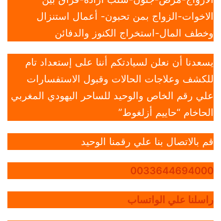
الاخوات-الزواج بمن تحبون- أعمال استنزال
وخطف المال-استخراج الكنوز والدفائن
يسعدنا أن نعلن لسيادتكم أننا على إستعداد تام
للكشف وعلاجات الحالات وقبول الاستفسارات
علي رقم الخاص والوحيد للساحر اليهودي المغربي
الحاخام “حاييم أزلغوط”
قم بالاتصال بنا علي رقمنا الوحيد
0033644694000
راسلنا علي الواتساب