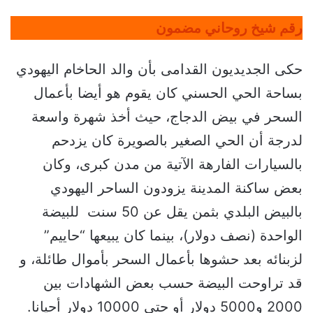
رقم شيخ روحاني مضمون
حكى الجديديون القدامى بأن والد الحاخام اليهودي
بساحة الحي الحسني كان يقوم هو أيضا بأعمال
السحر في بيض الدجاج، حيث أخذ شهرة واسعة
لدرجة أن الحي الصغير بالصويرة كان يزدحم
بالسيارات الفارهة الآتية من مدن كبرى، وكان
بعض ساكنة المدينة يزودون الساحر اليهودي
بالبيض البلدي بثمن يقل عن 50 سنت للبيضة
الواحدة (نصف دولار)، بينما كان يبيعها “حاييم”
لزبنائه بعد حشوها بأعمال السحر بأموال طائلة، و
قد تراوحت البيضة حسب بعض الشهادات بين
2000 و5000 دولار أو حتى 10000 دولار أحيانا.