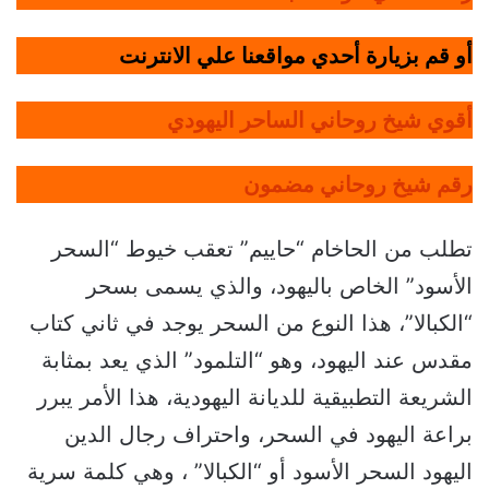
أو قم بزيارة أحدي مواقعنا علي الانترنت
أقوي شيخ روحاني الساحر اليهودي
رقم شيخ روحاني مضمون
تطلب من الحاخام “حاييم” تعقب خيوط “السحر
الأسود” الخاص باليهود، والذي يسمى بسحر
“الكبالا”، هذا النوع من السحر يوجد في ثاني كتاب
مقدس عند اليهود، وهو “التلمود” الذي يعد بمثابة
الشريعة التطبيقية للديانة اليهودية، هذا الأمر يبرر
براعة اليهود في السحر، واحتراف رجال الدين
اليهود السحر الأسود أو “الكبالا” ، وهي كلمة سرية