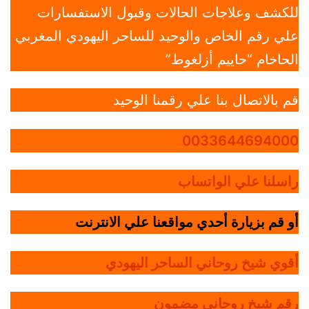
للكشف وعلاجات الحالات وقبول الاستفسارات
علي رقم الخاص والوحيد للساحر اليهودي المغربي
الحاخام “حاييم أزلغوط”
قم بالاتصال بنا علي رقمنا الوحيد
0033644694000
راسلنا علي الواتساب
أو قم بزيارة أحدي مواقعنا علي الانترنت
أقوي شيخ روحاني الساحر اليهودي
رقم شيخ روحاني مضمون