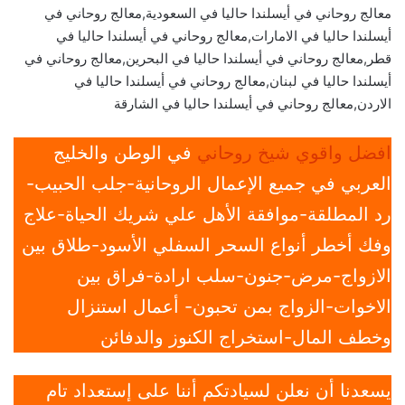
معالج روحاني في أيسلندا حاليا في السعودية,معالج روحاني في
أيسلندا حاليا في الامارات,معالج روحاني في أيسلندا حاليا في
قطر,معالج روحاني في أيسلندا حاليا في البحرين,معالج روحاني في
أيسلندا حاليا في لبنان,معالج روحاني في أيسلندا حاليا في
الاردن,معالج روحاني في أيسلندا حاليا في الشارقة
افضل واقوي شيخ روحاني
في الوطن والخليج
العربي في جميع الإعمال الروحانية-جلب الحبيب-
رد المطلقة-موافقة الأهل علي شريك الحياة-علاج
وفك أخطر أنواع السحر السفلي الأسود-طلاق بين
الازواج-مرض-جنون-سلب ارادة-فراق بين
الاخوات-الزواج بمن تحبون- أعمال استنزال
وخطف المال-استخراج الكنوز والدفائن
يسعدنا أن نعلن لسيادتكم أننا على إستعداد تام