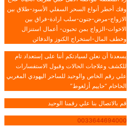
وفك أخطر أنواع السحر السفلي الأسود-طلاق بين
الازواج-مرض-جنون-سلب ارادة-فراق بين
الاخوات-الزواج بمن تحبون- أعمال استنزال
وخطف المال-استخراج الكنوز والدفائن
يسعدنا أن نعلن لسيادتكم أننا على إستعداد تام
للكشف وعلاجات الحالات وقبول الاستفسارات
علي رقم الخاص والوحيد للساحر اليهودي المغربي
الحاخام “حاييم أزلغوط”
قم بالاتصال بنا علي رقمنا الوحيد
0033644694000