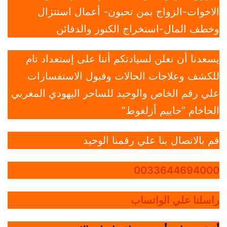
الاخوات-الزواج بمن تحبون- أعمال استنزال
وخطف المال-استخراج الكنوز والدفائن
يسعدنا أن نعلن لسيادتكم أننا على إستعداد تام
للكشف وعلاجات الحالات وقبول الاستفسارات
علي رقم الخاص والوحيد للساحر اليهودي المغربي
الحاخام “حاييم أزلغوط”
قم بالاتصال بنا علي رقمنا الوحيد
0033644694000
راسلنا علي الواتساب