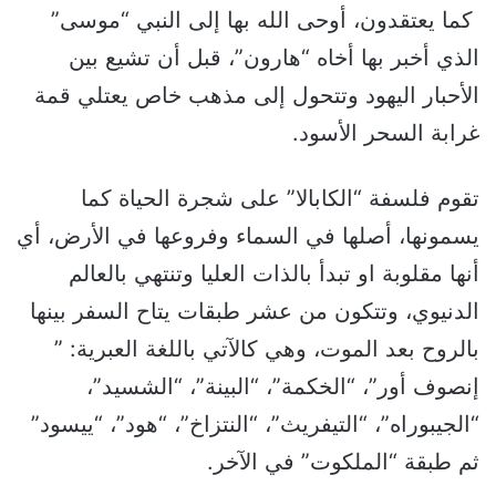
كما يعتقدون، أوحى الله بها إلى النبي “موسى”
الذي أخبر بها أخاه “هارون”، قبل أن تشيع بين
الأحبار اليهود وتتحول إلى مذهب خاص يعتلي قمة
غرابة السحر الأسود.
تقوم فلسفة “الكابالا” على شجرة الحياة كما
يسمونها، أصلها في السماء وفروعها في الأرض، أي
أنها مقلوبة او تبدأ بالذات العليا وتنتهي بالعالم
الدنيوي، وتتكون من عشر طبقات يتاح السفر بينها
بالروح بعد الموت، وهي كالآتي باللغة العبرية: ”
إنصوف أور”، “الخكمة”، “البينة”، “الشسيد”،
“الجيبوراه”، “التيفريث”، “النتزاخ”، “هود”، “ييسود”
ثم طبقة “الملكوت” في الآخر.