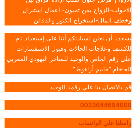
الاخوات-الزواج بمن تحبون- أعمال استنزال
وخطف المال-استخراج الكنوز والدفائن
يسعدنا أن نعلن لسيادتكم أننا على إستعداد تام
للكشف وعلاجات الحالات وقبول الاستفسارات
علي رقم الخاص والوحيد للساحر اليهودي المغربي
الحاخام “حاييم أزلغوط”
قم بالاتصال بنا علي رقمنا الوحيد
0033644694000
راسلنا علي الواتساب