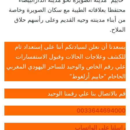
“حاييم” مدينة الصويرة نحو مدينة الدارالبيضاء
محتفظا بعلاقاته الطيبة مع سكان الصويرة وخاصة
من أبناء مدينته وحيه القديم وعلى رأسهم حلاق
الملاح.
يسعدنا أن نعلن لسيادتكم أننا على إستعداد تام
للكشف وعلاجات الحالات وقبول الاستفسارات
علي رقم الخاص والوحيد للساحر اليهودي المغربي
الحاخام “حاييم أزلغوط”
قم بالاتصال بنا علي رقمنا الوحيد
0033644694000
راسلنا علي الواتساب