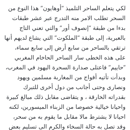
لكي يتعلم الساحر التلميذ “أوهايون” هذا النوع من
السحر تطلب الامر منه التدرج عبر عشر طبقات
بدءا من طبقة “إنصوف أور” والتي تعني التاج
بالعبرية، إلى طبقة “الملكوت” التي يشاع لديهم أنها
ترتقي بالساحر من سابع أرض إلى سابع سماء،
على هذه الخطى سار الساحر الحاخام المغربي
“حاييم” فاعتلى صدارة السحرة اليهود في المغرب،
وبدأت تأتيه أفواج من المغاربة مسلمين ويهود
ونصارى وحتى أجانب من دول أخرى للتبرك
بقدراته الخارقة ، و يتقاضى مقابل ذلك مبالغ كبيرة
واحيانا خيالية خصوصا من الزبناء الميسورين، لكنه
احيانا لا يشترط مالا مقابل ما يقوم به من سحر،
وقد تصل به حالة السخاء والكرم الى تسليم بعض