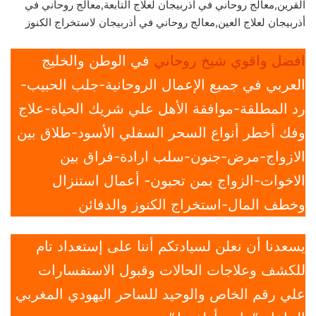
القرين,معالج روحاني في أذربيجان لعلاج التابعة,معالج روحاني في
أذربيجان لعلاج العين,معالج روحاني في أذربيجان لاستخراج الكنوز
افضل واقوي شيخ روحاني
في الوطن والخليج
العربي في جميع الإعمال الروحانية-جلب الحبيب-
رد المطلقة-موافقة الأهل علي شريك الحياة-علاج
وفك أخطر أنواع السحر السفلي الأسود-طلاق بين
الازواج-مرض-جنون-سلب ارادة-فراق بين
الاخوات-الزواج بمن تحبون- أعمال استنزال
وخطف المال-استخراج الكنوز والدفائن
يسعدنا أن نعلن لسيادتكم أننا على إستعداد تام
للكشف وعلاجات الحالات وقبول الاستفسارات
علي رقم الخاص والوحيد للساحر اليهودي المغربي