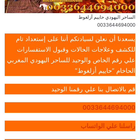
الساحر اليهودي حاييم آزلغوط
0033644694000
يسعدنا أن نعلن لسيادتكم أننا على إستعداد تام
للكشف وعلاجات الحالات وقبول الاستفسارات
علي رقم الخاص والوحيد للساحر اليهودي المغربي
الحاخام “حاييم أزلغوط”
قم بالاتصال بنا علي رقمنا الوحيد
0033644694000
راسلنا علي الواتساب