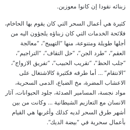
زبنائه نقودا إن كانوا معوزين.
كثيرة هي أعمال السحر التي كان يقوم بها الحاخام،
فلائحة الخدمات التي كان زبناؤه يلجؤون اليه من
أجلها طويلة ومتنوعة، منها “التهييج”، “معالجة
العقم”، “طرد الجن”، “حل التقاف”، “التراجيم”،
“جلب الحظ”، “تقريب الحبيب”، “تفريق الازواج”،
“الانتقام” … أما طرقه فكثيرة كالاشتغال على
الاعشاب المضرة، مخ الضباع، الدمى السحرية،
مواد نجسة، المسامير الصدئة، جلود الحيوانات، آثار
الانسان مع التعازيم الشيطانية … وكانت من بين
أشهر طرق السحر لديه كذلك وأغربها هي القيام
بأعمال سحرية في “بيضة الديك”.