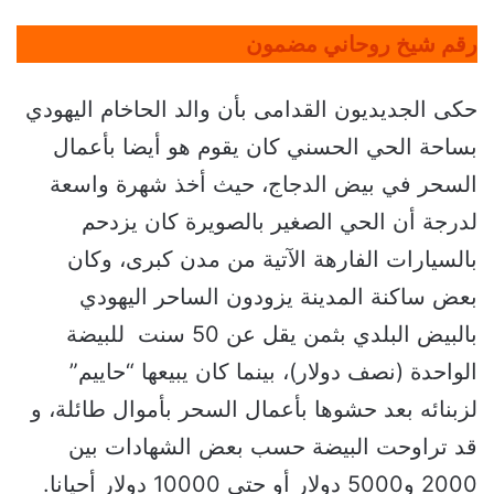
رقم شيخ روحاني مضمون
حكى الجديديون القدامى بأن والد الحاخام اليهودي
بساحة الحي الحسني كان يقوم هو أيضا بأعمال
السحر في بيض الدجاج، حيث أخذ شهرة واسعة
لدرجة أن الحي الصغير بالصويرة كان يزدحم
بالسيارات الفارهة الآتية من مدن كبرى، وكان
بعض ساكنة المدينة يزودون الساحر اليهودي
بالبيض البلدي بثمن يقل عن 50 سنت للبيضة
الواحدة (نصف دولار)، بينما كان يبيعها “حاييم”
لزبنائه بعد حشوها بأعمال السحر بأموال طائلة، و
قد تراوحت البيضة حسب بعض الشهادات بين
2000 و5000 دولار أو حتى 10000 دولار أحيانا.