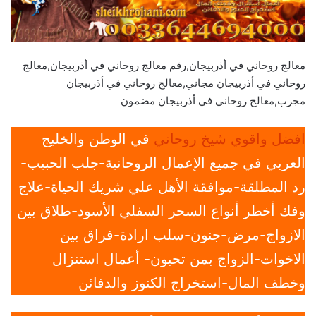
معالج روحاني في أذربيجان,رقم معالج روحاني في أذربيجان,معالج
روحاني في أذربيجان مجاني,معالج روحاني في أذربيجان
مجرب,معالج روحاني في أذربيجان مضمون
افضل واقوي شيخ روحاني
في الوطن والخليج
العربي في جميع الإعمال الروحانية-جلب الحبيب-
رد المطلقة-موافقة الأهل علي شريك الحياة-علاج
وفك أخطر أنواع السحر السفلي الأسود-طلاق بين
الازواج-مرض-جنون-سلب ارادة-فراق بين
الاخوات-الزواج بمن تحبون- أعمال استنزال
وخطف المال-استخراج الكنوز والدفائن