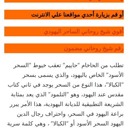
أو قم بزيارة أحدي مواقعنا علي الانترنت
أقوي شيخ روحاني الساحر اليهودي
رقم شيخ روحاني مضمون
تطلب من الحاخام “حاييم” تعقب خيوط “السحر
الأسود” الخاص باليهود، والذي يسمى بسحر
“الكبالا”، هذا النوع من السحر يوجد في ثاني كتاب
مقدس عند اليهود، وهو “التلمود” الذي يعد بمثابة
الشريعة التطبيقية للديانة اليهودية، هذا الأمر يبرر
براعة اليهود في السحر، واحتراف رجال الدين
اليهود السحر الأسود أو “الكبالا” ، وهي كلمة سرية