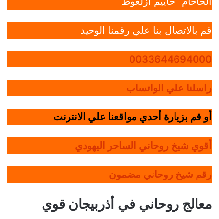
الحاخام “حاييم أزلغوط”
قم بالاتصال بنا علي رقمنا الوحيد
0033644694000
راسلنا علي الواتساب
أو قم بزيارة أحدي مواقعنا علي الانترنت
أقوي شيخ روحاني الساحر اليهودي
رقم شيخ روحاني مضمون
معالج روحاني في أذربيجان قوي