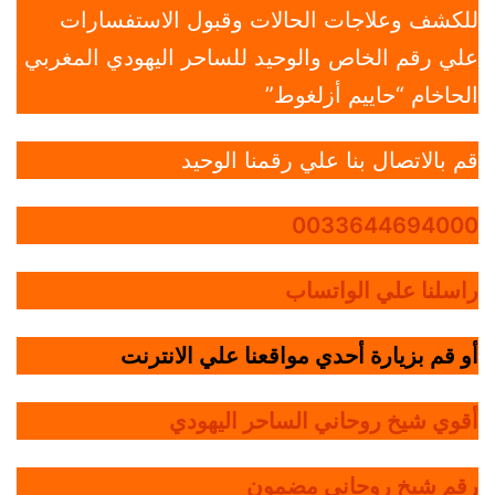
للكشف وعلاجات الحالات وقبول الاستفسارات
علي رقم الخاص والوحيد للساحر اليهودي المغربي
الحاخام “حاييم أزلغوط”
قم بالاتصال بنا علي رقمنا الوحيد
0033644694000
راسلنا علي الواتساب
أو قم بزيارة أحدي مواقعنا علي الانترنت
أقوي شيخ روحاني الساحر اليهودي
رقم شيخ روحاني مضمون