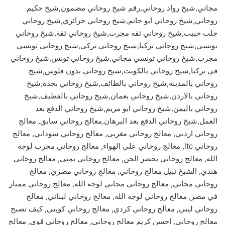
مجاني,شيخ رواد روحاني,رقم شيخ روحاني مضمون,شيخ حكيم
روحاني,شيخ روحاني ابو حاتم,شيخ روحاني جزائري,شيخ روحاني
جلب حبيب,شيخ روحاني ثقه مجرب,شيخ روحاني ثقة,شيخ روحاني
تونسي,شيخ روحاني تركيا,شيخ روحاني تركي,شيخ روحاني تونسي
مجرب,شيخ روحاني تونسي مجاني,شيخ روحاني تونس,شيخ روحاني
في تركيا,شيخ روحاني بالكويت,شيخ روحاني بدون فلوس,شيخ
روحاني بالمدينه,شيخ روحاني بالطائف,شيخ روحاني بجدة,شيخ
روحاني بالاردن,شيخ روحاني بعمان,شيخ روحاني بالقطيف,شيخ
روحاني باليمن,شيخ روحاني ابو مريم,شيخ روحاني الدفع بعد
العمل,شيخ روحاني الدفع بعد البرهان,معالج روحاني سابق, معالج
روحاني اردني, معالج روحاني مغربي, معالج روحاني سوداني, معالج
روحاني ltc, معالج روحاني على الهواء, معالج روحاني مجرب لوجه
الله, معالج روحاني يحضر الجن, معالج روحاني يمني, معالج روحاني
هندي, الشيخ نبيل معالج روحاني, معالج روحاني مصري, معالج
روحاني مجاني, معالج روحاني مجاني لوجه الله, معالج روحاني ممتاز
في مصر, معالج روحاني لوجه الله, معالج روحاني لبناني, معالج
روحاني ليبي, معالج روحاني كردي, معالج روحاني كويتي, كيف تصبح
معالج روحاني, احسن كريم معالج روحاني, معالج روحاني قوي, معالج