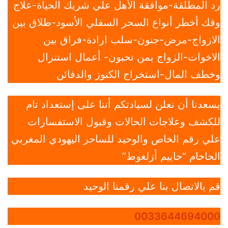
رد المطلقة-موافقة الأهل علي شريك الحياة-علاج
وفك أخطر أنواع السحر السفلي الأسود-طلاق بين
الازواج-مرض-جنون-سلب ارادة-فراق بين
الاخوات-الزواج بمن تحبون- أعمال استنزال
وخطف المال-استخراج الكنوز والدفائن
يسعدنا أن نعلن لسيادتكم أننا على إستعداد تام
للكشف وعلاجات الحالات وقبول الاستفسارات
علي رقم الخاص والوحيد للساحر اليهودي المغربي
الحاخام “حاييم أزلغوط”
قم بالاتصال بنا علي رقمنا الوحيد
0033644694000