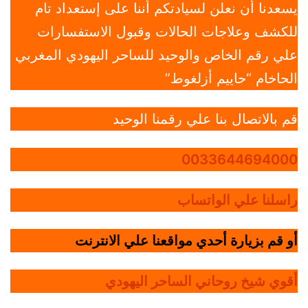
يسعدنا أن نعلن لسيادتكم أننا على إستعداد تام
للكشف وعلاجات الحالات وقبول الاستفسارات
علي رقم الخاص والوحيد للساحر اليهودي المغربي
الحاخام “حاييم أزلغوط”
قم بالاتصال بنا علي رقمنا الوحيد
0033644694000
راسلنا علي الواتساب
أو قم بزيارة أحدي مواقعنا علي الانترنت
أقوي شيخ روحاني الساحر اليهودي