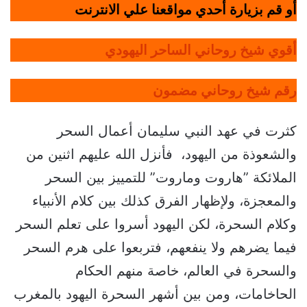
أو قم بزيارة أحدي مواقعنا علي الانترنت
أقوي شيخ روحاني الساحر اليهودي
رقم شيخ روحاني مضمون
كثرت في عهد النبي سليمان أعمال السحر
والشعوذة من اليهود، فأنزل الله عليهم اثنين من
الملائكة ”هاروت وماروت” للتمييز بين السحر
والمعجزة، ولإظهار الفرق كذلك بين كلام الأنبياء
وكلام السحرة، لكن اليهود أسروا على تعلم السحر
فيما يضرهم ولا ينفعهم، فتربعوا على هرم السحر
والسحرة في العالم، خاصة منهم الحكام
الحاخامات، ومن بين أشهر السحرة اليهود بالمغرب