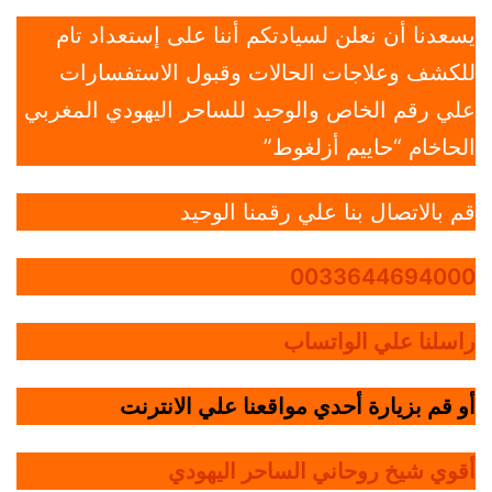
يسعدنا أن نعلن لسيادتكم أننا على إستعداد تام
للكشف وعلاجات الحالات وقبول الاستفسارات
علي رقم الخاص والوحيد للساحر اليهودي المغربي
الحاخام “حاييم أزلغوط”
قم بالاتصال بنا علي رقمنا الوحيد
0033644694000
راسلنا علي الواتساب
أو قم بزيارة أحدي مواقعنا علي الانترنت
أقوي شيخ روحاني الساحر اليهودي