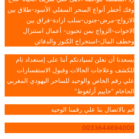
وفك أخطر أنواع السحر السفلي الأسود-طلاق بين
الازواج-مرض-جنون-سلب ارادة-فراق بين
الاخوات-الزواج بمن تحبون- أعمال استنزال
وخطف المال-استخراج الكنوز والدفائن
يسعدنا أن نعلن لسيادتكم أننا على إستعداد تام
للكشف وعلاجات الحالات وقبول الاستفسارات
علي رقم الخاص والوحيد للساحر اليهودي المغربي
الحاخام “حاييم أزلغوط”
قم بالاتصال بنا علي رقمنا الوحيد
0033644694000