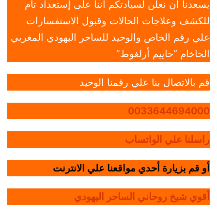
يسعدنا أن نعلن لسيادتكم أننا على إستعداد تام
للكشف وعلاجات الحالات وقبول الاستفسارات
علي رقم الخاص والوحيد للساحر اليهودي المغربي
الحاخام “حاييم أزلغوط”
قم بالاتصال بنا علي رقمنا الوحيد
0033644694000
راسلنا علي الواتساب
أو قم بزيارة أحدي مواقعنا علي الانترنت
أقوي شيخ روحاني الساحر اليهودي