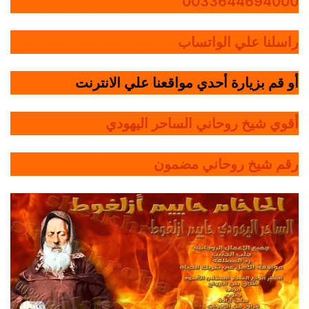
0033644694000
راسلنا علي الواتساب
أو قم بزيارة أحدي مواقعنا علي الانترنت
أقوي شيخ روحاني الساحر اليهودي
رقم شيخ روحاني مضمون