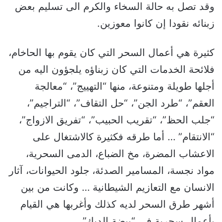
وقد تصل به حالة السخاء والكرم الى تسليم بعض
زبنائه نقودا إن كانوا معوزين.
كثيرة هي أعمال السحر التي كان يقوم بها الحاخام،
فلائحة الخدمات التي كان زبناؤه يلجؤون اليه من
أجلها طويلة ومتنوعة، منها “التهييج”، “معالجة
العقم”، “طرد الجن”، “حل التقاف”، “التراجيم”،
“جلب الحظ”، “تقريب الحبيب”، “تفريق الازواج”،
“الانتقام” … أما طرقه فكثيرة كالاشتغال على
الاعشاب المضرة، مخ الضباع، الدمى السحرية،
مواد نجسة، المسامير الصدئة، جلود الحيوانات، آثار
الانسان مع التعازيم الشيطانية … وكانت من بين
أشهر طرق السحر لديه كذلك وأغربها هي القيام
بأعمال سحرية في “بيضة الديك”.