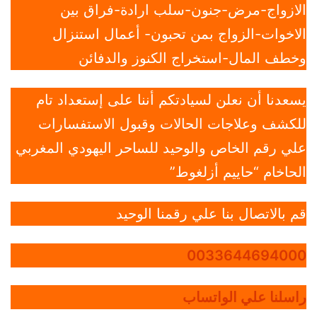
الازواج-مرض-جنون-سلب ارادة-فراق بين
الاخوات-الزواج بمن تحبون- أعمال استنزال
وخطف المال-استخراج الكنوز والدفائن
يسعدنا أن نعلن لسيادتكم أننا على إستعداد تام
للكشف وعلاجات الحالات وقبول الاستفسارات
علي رقم الخاص والوحيد للساحر اليهودي المغربي
الحاخام “حاييم أزلغوط”
قم بالاتصال بنا علي رقمنا الوحيد
0033644694000
راسلنا علي الواتساب