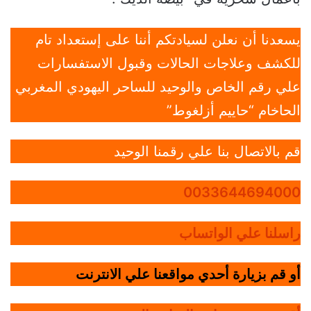
يسعدنا أن نعلن لسيادتكم أننا على إستعداد تام
للكشف وعلاجات الحالات وقبول الاستفسارات
علي رقم الخاص والوحيد للساحر اليهودي المغربي
الحاخام “حاييم أزلغوط”
قم بالاتصال بنا علي رقمنا الوحيد
0033644694000
راسلنا علي الواتساب
أو قم بزيارة أحدي مواقعنا علي الانترنت