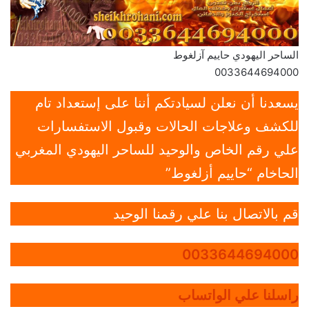
الساحر اليهودي حاييم آزلغوط
0033644694000
يسعدنا أن نعلن لسيادتكم أننا على إستعداد تام
للكشف وعلاجات الحالات وقبول الاستفسارات
علي رقم الخاص والوحيد للساحر اليهودي المغربي
الحاخام “حاييم أزلغوط”
قم بالاتصال بنا علي رقمنا الوحيد
0033644694000
راسلنا علي الواتساب