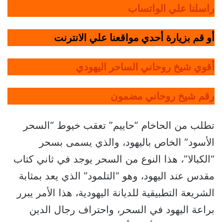
راسلنا علي الواتساب
أو قم بزيارة أحدي مواقعنا علي الانترنت
أقوي شيخ روحاني الساحر اليهودي
رقم شيخ روحاني مضمون
تطلب من الحاخام “حاييم” تعقب خيوط “السحر
الأسود” الخاص باليهود، والذي يسمى بسحر
“الكبالا”، هذا النوع من السحر يوجد في ثاني كتاب
مقدس عند اليهود، وهو “التلمود” الذي يعد بمثابة
الشريعة التطبيقية للديانة اليهودية، هذا الأمر يبرر
براعة اليهود في السحر، واحتراف رجال الدين