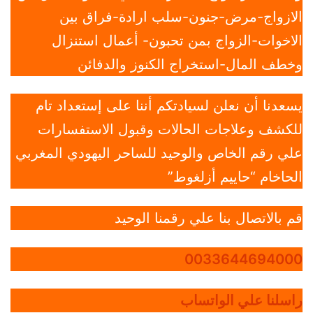
الازواج-مرض-جنون-سلب ارادة-فراق بين
الاخوات-الزواج بمن تحبون- أعمال استنزال
وخطف المال-استخراج الكنوز والدفائن
يسعدنا أن نعلن لسيادتكم أننا على إستعداد تام
للكشف وعلاجات الحالات وقبول الاستفسارات
علي رقم الخاص والوحيد للساحر اليهودي المغربي
الحاخام “حاييم أزلغوط”
قم بالاتصال بنا علي رقمنا الوحيد
0033644694000
راسلنا علي الواتساب