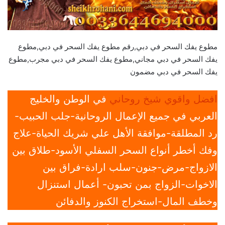
مطوع يفك السحر في دبي,رقم مطوع يفك السحر في دبي,مطوع
يفك السحر في دبي مجاني,مطوع يفك السحر في دبي مجرب,مطوع
يفك السحر في دبي مضمون
افضل واقوي شيخ روحاني
في الوطن والخليج
العربي في جميع الإعمال الروحانية-جلب الحبيب-
رد المطلقة-موافقة الأهل علي شريك الحياة-علاج
وفك أخطر أنواع السحر السفلي الأسود-طلاق بين
الازواج-مرض-جنون-سلب ارادة-فراق بين
الاخوات-الزواج بمن تحبون- أعمال استنزال
وخطف المال-استخراج الكنوز والدفائن