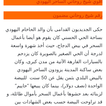
أقوي شيخ روحاني الساحر اليهودي
رقم شيخ روحاني مضمون
حكى الجديديون القدامى بأن والد الحاخام اليهودي
بساحة الحي الحسني كان يقوم هو أيضا بأعمال
السحر في بيض الدجاج، حيث أخذ شهرة واسعة
لدرجة أن الحي الصغير بالصويرة كان يزدحم
بالسيارات الفارهة الآتية من مدن كبرى، وكان
بعض ساكنة المدينة يزودون الساحر اليهودي
بالبيض البلدي بثمن يقل عن 50 سنت للبيضة
الواحدة (نصف دولار)، بينما كان يبيعها “حاييم”
لزبنائه بعد حشوها بأعمال السحر بأموال طائلة، و
قد تراوحت البيضة حسب بعض الشهادات بين