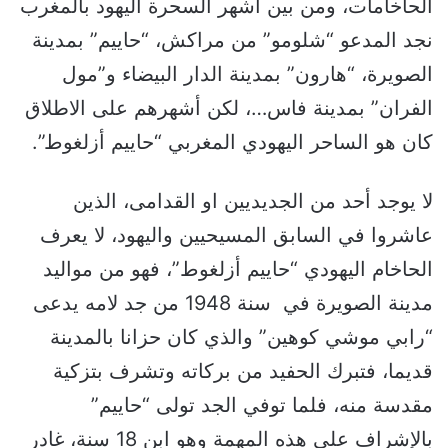
الحاخامات، ومن بين أشهر السحرة اليهود بالمغرب
نجد المدعو “شلومو” من مراكش، “حاييم” بمدينة
الصويرة، “هارون” بمدينة الدار البيضاء و”مول
الفران” بمدينة فاس…، لكن أشهرهم على الاطلاق
كان هو الساحر اليهودي المغربي “حاييم أزلغوط”.
لا يوجد أحد من الجديديين او القدامى، الذين
عاشروا في السابق المسيحيين واليهود، لا يعرف
الحاخام اليهودي “حاييم أزلغوط”، فهو من مواليد
مدينة الصويرة في سنة 1948 من جد لامه يدعى
“رابي موشي كوهين” والذي كان حزانا بالمدينة
قديما، فتبرك الحفيد من بركاته وتشرف بتزكية
مقدسة منه، فلما توفي الجد تولى “حاييم”
بالإشراف على هذه المهمة وهو ابن 18 سنة، غادر