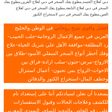
دبي لعلاج الحسد,مطوع يفك السحر في دبي لعلاج القرين,مطوع يفك
السحر في دبي لعلاج التابعة,مطوع يفك السحر في دبي لعلاج
العين,مطوع يفك السحر في دبي لاستخراج الكنوز
افضل واقوي شيخ روحاني
في الوطن والخليج
العربي في جميع الإعمال الروحانية-جلب الحبيب-
رد المطلقة-موافقة الأهل علي شريك الحياة-علاج
وفك أخطر أنواع السحر السفلي الأسود-طلاق بين
الازواج-مرض-جنون-سلب ارادة-فراق بين
الاخوات-الزواج بمن تحبون- أعمال استنزال
وخطف المال-استخراج الكنوز والدفائن
يسعدنا أن نعلن لسيادتكم أننا على إستعداد تام
للكشف وعلاجات الحالات وقبول الاستفسارات
علي رقم الخاص والوحيد للساحر اليهودي المغربي