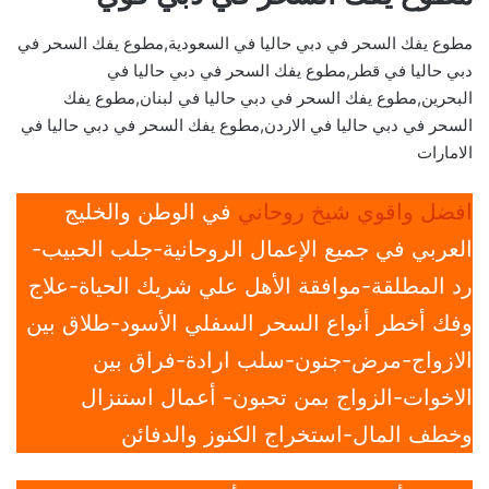
مطوع يفك السحر في دبي حاليا في السعودية,مطوع يفك السحر في
دبي حاليا في قطر,مطوع يفك السحر في دبي حاليا في
البحرين,مطوع يفك السحر في دبي حاليا في لبنان,مطوع يفك
السحر في دبي حاليا في الاردن,مطوع يفك السحر في دبي حاليا في
الامارات
افضل واقوي شيخ روحاني
في الوطن والخليج
العربي في جميع الإعمال الروحانية-جلب الحبيب-
رد المطلقة-موافقة الأهل علي شريك الحياة-علاج
وفك أخطر أنواع السحر السفلي الأسود-طلاق بين
الازواج-مرض-جنون-سلب ارادة-فراق بين
الاخوات-الزواج بمن تحبون- أعمال استنزال
وخطف المال-استخراج الكنوز والدفائن