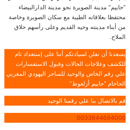
“حاييم” مدينة الصويرة نحو مدينة الدارالبيضاء
محتفظا بعلاقاته الطيبة مع سكان الصويرة وخاصة
من أبناء مدينته وحيه القديم وعلى رأسهم حلاق
الملاح.
يسعدنا أن نعلن لسيادتكم أننا على إستعداد تام
للكشف وعلاجات الحالات وقبول الاستفسارات
علي رقم الخاص والوحيد للساحر اليهودي المغربي
الحاخام “حاييم أزلغوط”
قم بالاتصال بنا علي رقمنا الوحيد
0033644694000