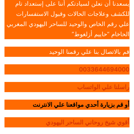
يسعدنا أن نعلن لسيادتكم أننا على إستعداد تام
للكشف وعلاجات الحالات وقبول الاستفسارات
علي رقم الخاص والوحيد للساحر اليهودي المغربي
الحاخام “حاييم أزلغوط”
قم بالاتصال بنا علي رقمنا الوحيد
0033644694000
راسلنا علي الواتساب
أو قم بزيارة أحدي مواقعنا علي الانترنت
أقوي شيخ روحاني الساحر اليهودي