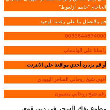
الحاخام “حاييم أزلغوط”
قم بالاتصال بنا علي رقمنا الوحيد
0033644694000
راسلنا علي الواتساب
أو قم بزيارة أحدي مواقعنا علي الانترنت
أقوي شيخ روحاني الساحر اليهودي
رقم شيخ روحاني مضمون
مطوع يفك السحر في دبي قوي