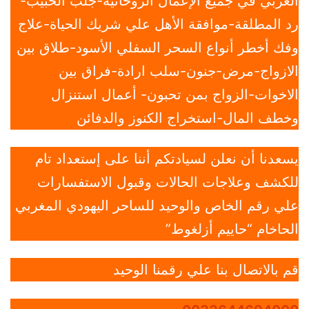
العربي في جميع الإعمال الروحانية-جلب الحبيب-
رد المطلقة-موافقة الأهل علي شريك الحياة-علاج
وفك أخطر أنواع السحر السفلي الأسود-طلاق بين
الازواج-مرض-جنون-سلب ارادة-فراق بين
الاخوات-الزواج بمن تحبون- أعمال استنزال
وخطف المال-استخراج الكنوز والدفائن
يسعدنا أن نعلن لسيادتكم أننا على إستعداد تام
للكشف وعلاجات الحالات وقبول الاستفسارات
علي رقم الخاص والوحيد للساحر اليهودي المغربي
الحاخام “حاييم أزلغوط”
قم بالاتصال بنا علي رقمنا الوحيد