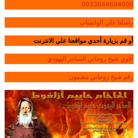
0033644694000
راسلنا علي الواتساب
أو قم بزيارة أحدي مواقعنا علي الانترنت
أقوي شيخ روحاني الساحر اليهودي
رقم شيخ روحاني مضمون