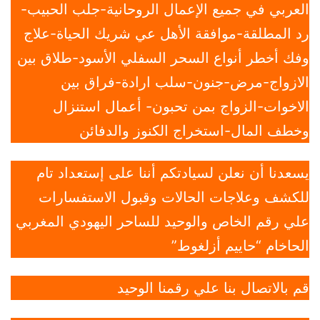
العربي في جميع الإعمال الروحانية-جلب الحبيب-
رد المطلقة-موافقة الأهل عي شريك الحياة-علاج
وفك أخطر أنواع السحر السفلي الأسود-طلاق بين
الازواج-مرض-جنون-سلب ارادة-فراق بين
الاخوات-الزواج بمن تحبون- أعمال استنزال
وخطف المال-استخراج الكنوز والدفائن
يسعدنا أن نعلن لسيادتكم أننا على إستعداد تام
للكشف وعلاجات الحالات وقبول الاستفسارات
علي رقم الخاص والوحيد للساحر اليهودي المغربي
الحاخام “حاييم أزلغوط”
قم بالاتصال بنا علي رقمنا الوحيد