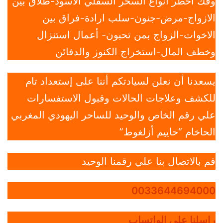
وفك أخطر أنواع السحر السفلي الأسود-طلاق بين
الازواج-مرض-جنون-سلب ارادة-فراق بين
الاخوات-الزواج بمن تحبون- أعمال استنزال
وخطف المال-استخراج الكنوز والدفائن
يسعدنا أن نعلن لسيادتكم أننا على إستعداد تام
للكشف وعلاجات الحالات وقبول الاستفسارات
علي رقم الخاص والوحيد للساحر اليهودي المغربي
الحاخام “حاييم أزلغوط”
قم بالاتصال بنا علي رقمنا الوحيد
0033644694000
راسلنا علي الواتساب