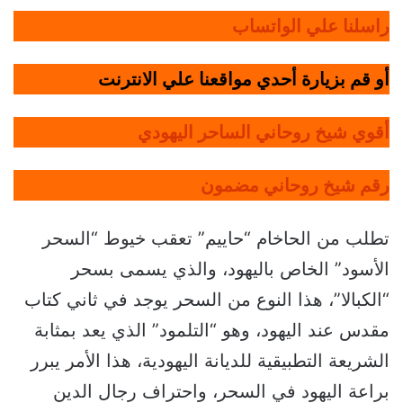
راسلنا علي الواتساب
أو قم بزيارة أحدي مواقعنا علي الانترنت
أقوي شيخ روحاني الساحر اليهودي
رقم شيخ روحاني مضمون
تطلب من الحاخام “حاييم” تعقب خيوط “السحر
الأسود” الخاص باليهود، والذي يسمى بسحر
“الكبالا”، هذا النوع من السحر يوجد في ثاني كتاب
مقدس عند اليهود، وهو “التلمود” الذي يعد بمثابة
الشريعة التطبيقية للديانة اليهودية، هذا الأمر يبرر
براعة اليهود في السحر، واحتراف رجال الدين