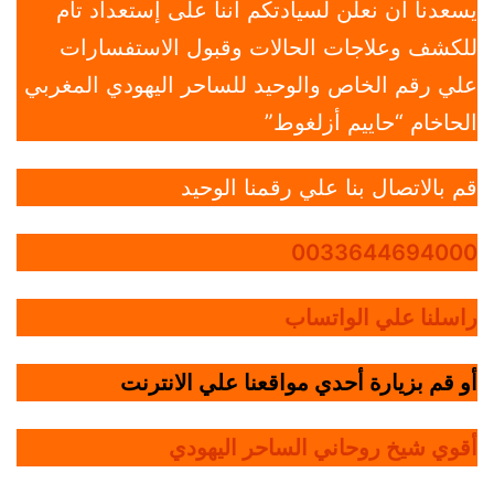
يسعدنا أن نعلن لسيادتكم أننا على إستعداد تام
للكشف وعلاجات الحالات وقبول الاستفسارات
علي رقم الخاص والوحيد للساحر اليهودي المغربي
الحاخام “حاييم أزلغوط”
قم بالاتصال بنا علي رقمنا الوحيد
0033644694000
راسلنا علي الواتساب
أو قم بزيارة أحدي مواقعنا علي الانترنت
أقوي شيخ روحاني الساحر اليهودي