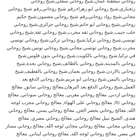
روحاني سلطنة عمان,شيخ روحاني سفلي,شيخ روحاني
زنجباري,شيخ روحاني ابو زهراء,رقم شيخ روحاني,رقم شيخ روحاني
مجاني,شيخ رواد روحاني,رقم شيخ روحاني مضمون,شيخ حكيم
روحاني,شيخ روحاني ابو حاتم,شيخ روحاني جزائري,شيخ روحاني
جلب حبيب,شيخ روحاني ثقه مجرب,شيخ روحاني ثقة,شيخ روحاني
تونسي,شيخ روحاني تركيا,شيخ روحاني تركي,شيخ روحاني تونسي
مجرب,شيخ روحاني تونسي مجاني,شيخ روحاني تونس,شيخ روحاني
في تركيا,شيخ روحاني بالكويت,شيخ روحاني بدون فلوس,شيخ
روحاني بالمدينه,شيخ روحاني بالطائف,شيخ روحاني بجدة,شيخ
روحاني بالاردن,شيخ روحاني بعمان,شيخ روحاني بالقطيف,شيخ
روحاني باليمن,شيخ روحاني ابو مريم,شيخ روحاني الدفع بعد
العمل,شيخ روحاني الدفع بعد البرهان,معالج روحاني سابق, معالج
روحاني اردني, معالج روحاني مغربي, معالج روحاني سوداني, معالج
روحاني ltc, معالج روحاني على الهواء, معالج روحاني مجرب لوجه
الله, معالج روحاني يحضر الجن, معالج روحاني يمني, معالج روحاني
هندي, الشيخ نبيل معالج روحاني, معالج روحاني مصري, معالج
روحاني مجاني, معالج روحاني مجاني لوجه الله, معالج روحاني ممتاز
في مصر, معالج روحاني لوجه الله, معالج روحاني لبناني, معالج