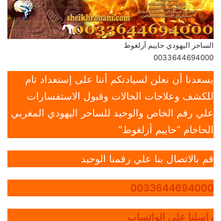
الساحر اليهودي حاييم آزلغوط
0033644694000
يسعدنا أن نعلن لسيادتكم أننا على إستعداد تام
للكشف وعلاجات الحالات وقبول الاستفسارات
علي رقم الخاص والوحيد للساحر اليهودي المغربي
الحاخام “حاييم أزلغوط”
قم بالاتصال بنا علي رقمنا الوحيد
0033644694000
راسلنا علي الواتساب