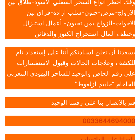
وفك أخطر أنواع السحر السفلي الأسود-طلاق بين
الازواج-مرض-جنون-سلب ارادة-فراق بين
الاخوات-الزواج بمن تحبون- أعمال استنزال
وخطف المال-استخراج الكنوز والدفائن
يسعدنا أن نعلن لسيادتكم أننا على إستعداد تام
للكشف وعلاجات الحالات وقبول الاستفسارات
علي رقم الخاص والوحيد للساحر اليهودي المغربي
الحاخام “حاييم أزلغوط”
قم بالاتصال بنا علي رقمنا الوحيد
0033644694000
راسلنا علي الواتساب