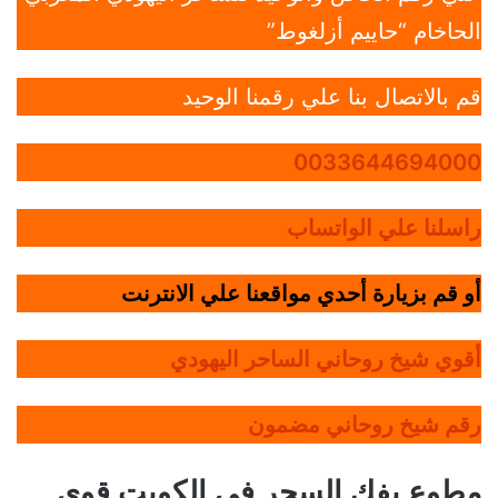
الحاخام “حاييم أزلغوط”
قم بالاتصال بنا علي رقمنا الوحيد
0033644694000
راسلنا علي الواتساب
أو قم بزيارة أحدي مواقعنا علي الانترنت
أقوي شيخ روحاني الساحر اليهودي
رقم شيخ روحاني مضمون
مطوع يفك السحر في الكويت قوي