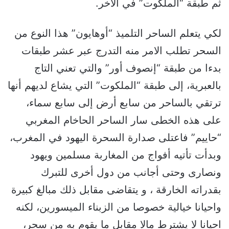
ثم طبقة “الملكوت” في الآخر.
لكي يتعلم الساحر التلميذ “أوهايون” هذا النوع من
السحر تطلب الامر منه التدرج عبر عشر طبقات
بدءا من طبقة “إنصوف أور” والتي تعني التاج
بالعبرية، إلى طبقة “الملكوت” التي يشاع لديهم أنها
ترتقي بالساحر من سابع أرض إلى سابع سماء،
على هذه الخطى سار الساحر الحاخام المغربي
“حاييم” فاعتلى صدارة السحرة اليهود في المغرب،
وبدأت تأتيه أفواج من المغاربة مسلمين ويهود
ونصارى وحتى أجانب من دول أخرى للتبرك
بقدراته الخارقة ، و يتقاضى مقابل ذلك مبالغ كبيرة
واحيانا خيالية خصوصا من الزبناء الميسورين، لكنه
احيانا لا يشترط مالا مقابل ما يقوم به من سحر،