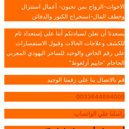
الاخوات-الزواج بمن تحبون- أعمال استنزال
وخطف المال-استخراج الكنوز والدفائن
يسعدنا أن نعلن لسيادتكم أننا على إستعداد تام
للكشف وعلاجات الحالات وقبول الاستفسارات
علي رقم الخاص والوحيد للساحر اليهودي المغربي
الحاخام “حاييم أزلغوط”
قم بالاتصال بنا علي رقمنا الوحيد
0033644694000
راسلنا علي الواتساب