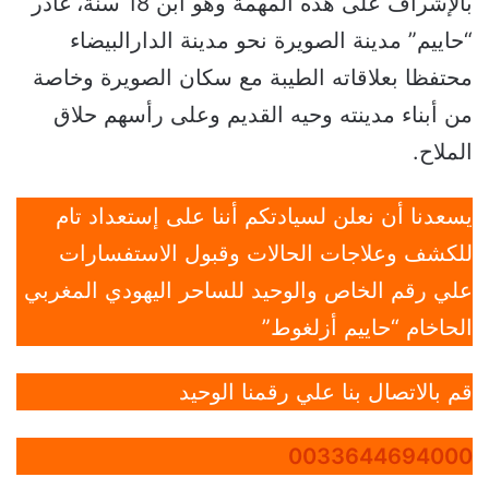
بالإشراف على هذه المهمة وهو ابن 18 سنة، غادر
“حاييم” مدينة الصويرة نحو مدينة الدارالبيضاء
محتفظا بعلاقاته الطيبة مع سكان الصويرة وخاصة
من أبناء مدينته وحيه القديم وعلى رأسهم حلاق
الملاح.
يسعدنا أن نعلن لسيادتكم أننا على إستعداد تام
للكشف وعلاجات الحالات وقبول الاستفسارات
علي رقم الخاص والوحيد للساحر اليهودي المغربي
الحاخام “حاييم أزلغوط”
قم بالاتصال بنا علي رقمنا الوحيد
0033644694000