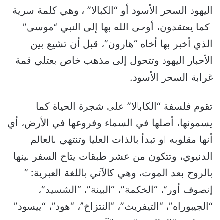
اليهود السحر الأسود أو “الكبالا” ، وهي كلمة سرية
كما يعتقدون، أوحى الله بها إلى النبي “موسى”
الذي أخبر بها أخاه “هارون”، قبل أن تشيع بين
الأحبار اليهود وتتحول إلى مذهب خاص يعتلي قمة
غرابة السحر الأسود.
تقوم فلسفة “الكابالا” على شجرة الحياة كما
يسمونها، أصلها في السماء وفروعها في الأرض، أي
أنها مقلوبة او تبدأ بالذات العليا وتنتهي بالعالم
الدنيوي، وتتكون من عشر طبقات يتاح السفر بينها
بالروح بعد الموت، وهي كالآتي باللغة العبرية: ”
إنصوف أور”، “الخكمة”، “البينة”، “الشسيد”،
“الجيبوراه”، “التيفريث”، “النتزاخ”، “هود”، “ييسود”