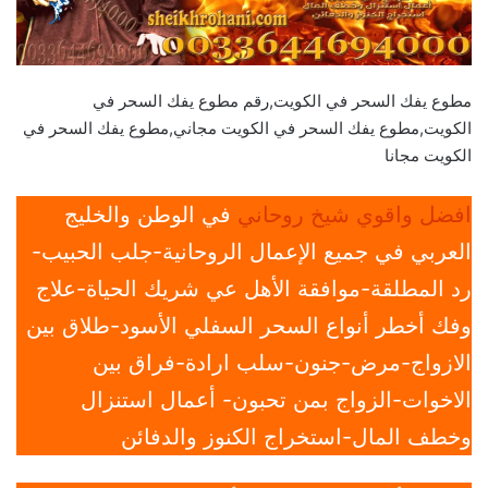
مطوع يفك السحر في الكويت,رقم مطوع يفك السحر في
الكويت,مطوع يفك السحر في الكويت مجاني,مطوع يفك السحر في
الكويت مجانا
افضل واقوي شيخ روحاني
في الوطن والخليج
العربي في جميع الإعمال الروحانية-جلب الحبيب-
رد المطلقة-موافقة الأهل عي شريك الحياة-علاج
وفك أخطر أنواع السحر السفلي الأسود-طلاق بين
الازواج-مرض-جنون-سلب ارادة-فراق بين
الاخوات-الزواج بمن تحبون- أعمال استنزال
وخطف المال-استخراج الكنوز والدفائن