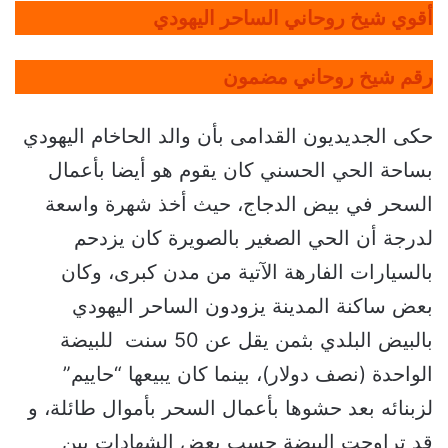
أقوي شيخ روحاني الساحر اليهودي
رقم شيخ روحاني مضمون
حكى الجديديون القدامى بأن والد الحاخام اليهودي
بساحة الحي الحسني كان يقوم هو أيضا بأعمال
السحر في بيض الدجاج، حيث أخذ شهرة واسعة
لدرجة أن الحي الصغير بالصويرة كان يزدحم
بالسيارات الفارهة الآتية من مدن كبرى، وكان
بعض ساكنة المدينة يزودون الساحر اليهودي
بالبيض البلدي بثمن يقل عن 50 سنت للبيضة
الواحدة (نصف دولار)، بينما كان يبيعها “حاييم”
لزبنائه بعد حشوها بأعمال السحر بأموال طائلة، و
قد تراوحت البيضة حسب بعض الشهادات بين