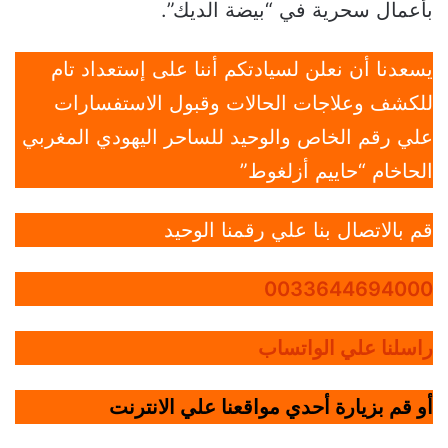
بأعمال سحرية في “بيضة الديك”.
يسعدنا أن نعلن لسيادتكم أننا على إستعداد تام
للكشف وعلاجات الحالات وقبول الاستفسارات
علي رقم الخاص والوحيد للساحر اليهودي المغربي
الحاخام “حاييم أزلغوط”
قم بالاتصال بنا علي رقمنا الوحيد
0033644694000
راسلنا علي الواتساب
أو قم بزيارة أحدي مواقعنا علي الانترنت