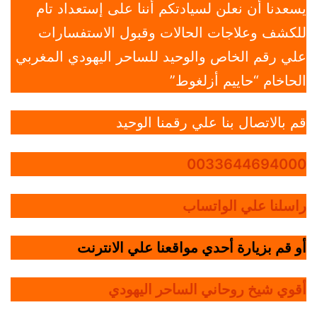
يسعدنا أن نعلن لسيادتكم أننا على إستعداد تام
للكشف وعلاجات الحالات وقبول الاستفسارات
علي رقم الخاص والوحيد للساحر اليهودي المغربي
الحاخام “حاييم أزلغوط”
قم بالاتصال بنا علي رقمنا الوحيد
0033644694000
راسلنا علي الواتساب
أو قم بزيارة أحدي مواقعنا علي الانترنت
أقوي شيخ روحاني الساحر اليهودي