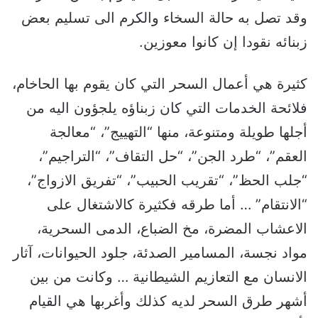
وقد تصل به حالة السخاء والكرم الى تسليم بعض
زبنائه نقودا إن كانوا معوزين.
كثيرة هي أعمال السحر التي كان يقوم بها الحاخام،
فلائحة الخدمات التي كان زبناؤه يلجؤون اليه من
أجلها طويلة ومتنوعة، منها “التهييج”، “معالجة
العقم”، “طرد الجن”، “حل التقاف”، “التراجيم”،
“جلب الحظ”، “تقريب الحبيب”، “تفريق الازواج”،
“الانتقام” … أما طرقه فكثيرة كالاشتغال على
الاعشاب المضرة، مخ الضباع، الدمى السحرية،
مواد نجسة، المسامير الصدئة، جلود الحيوانات، آثار
الانسان مع التعازيم الشيطانية … وكانت من بين
أشهر طرق السحر لديه كذلك وأغربها هي القيام