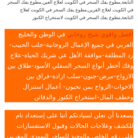
التابعة,مطوع يفك السحر في الكويت لعلاج العين,مطوع يفك السحر
في الكويت لعلاج القرين,مطوع يفك السحر في الكويت لعلاج
التابعة,مطوع يفك السحر في الكويت لاستخراج الكنوز
افضل واقوي شيخ روحاني
في الوطن والخليج
العربي في جميع الإعمال الروحانية-جلب الحبيب-
رد المطلقة-موافقة الأهل عي شريك الحياة-علاج
وفك أخطر أنواع السحر السفلي الأسود-طلاق بين
الازواج-مرض-جنون-سلب ارادة-فراق بين
الاخوات-الزواج بمن تحبون- أعمال استنزال
وخطف المال-استخراج الكنوز والدفائن
يسعدنا أن نعلن لسيادتكم أننا على إستعداد تام
للكشف وعلاجات الحالات وقبول الاستفسارات
علي رقم الخاص والوحيد للساحر اليهودي المغربي