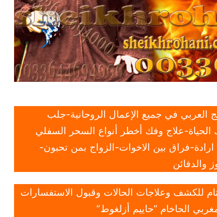
 العربي في جميع الإعمال الروحانية-جلب
الحياة-علاج وفك أخطر أنواع السحر السفلي
ادة-فراق بين الاخوات-الزواج بمن تحبون-
 والدفائن
 تام للكشف وعلاجات الحالات وقبول الاستفسارات
غربي الحاخام “حاييم أزلغوط”