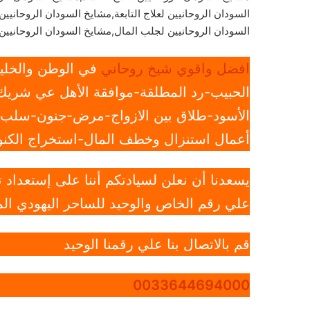
السودان الروحانيين لعلاج التابعة,مشايخ السودان الروحاني
السودان الروحانيين لجلب المال,مشايخ السودان الروحانيين
افضل واقوي شيخ روحاني
في الوطن والخليج
الحبيب-رد المطلقة-موافقة الأهل عي شريك 
الأسود-طلاق بين الازواج-مرض-جنون-سلب ار
أعمال استنزال وخطف المال-استخراج الكنوز
يسعدنا أن نعلن لسيادتكم أننا على إستعداد
علي رقم الخاص والوحيد للساحر اليهودي الم
قم بالاتصال بنا علي رقمنا الوحيد
0033644694000