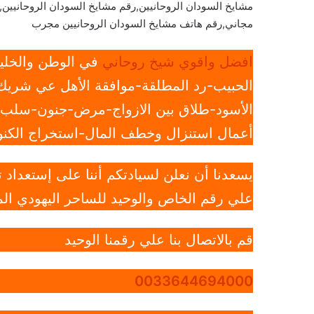
مشايخ السودان الروحانيين,رقم مشايخ السودان الروحانيين,
مجاني,رقم هاتف مشايخ السودان الروحانيين مجرب
افضل واقوي شيخ روحاني
في الوطن والخليج
الحبيب-رد المطلقة-موافقة الأهل عي شريك 
الأسود-طلاق بين الازواج-مرض-جنون-سلب ار
أعمال استنزال وخطف المال-استخراج الكنوز
يسعدنا أن نعلن لسيادتكم أننا على إستعداد
علي رقم الخاص والوحيد للساحر اليهودي الم
قم بالاتصال بنا علي رقمنا الوحيد
0033644694000