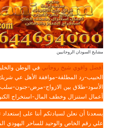
مشايخ السودان الروحانيين
افضل واقوي شيخ روحاني
في الوطن والخليج
الحبيب-رد المطلقة-موافقة الأهل عي شريك 
الأسود-طلاق بين الازواج-مرض-جنون-سلب ار
أعمال استنزال وخطف المال-استخراج الكنوز
يسعدنا أن نعلن لسيادتكم أننا على إستعداد
علي رقم الخاص والوحيد للساحر اليهودي الم