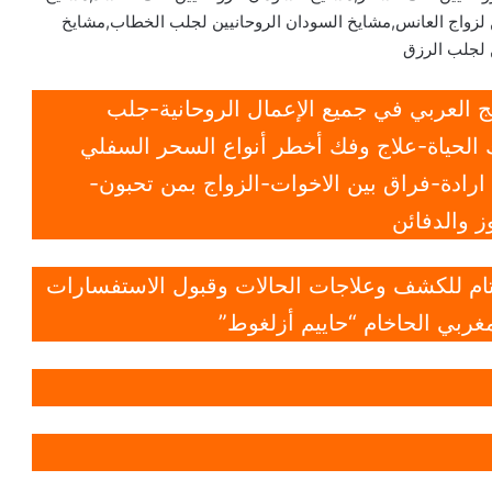
ين لزواج العانس,مشايخ السودان الروحانيين لجلب الخطاب,مشايخ
 لجلب الرزق
 العربي في جميع الإعمال الروحانية-جلب
الحياة-علاج وفك أخطر أنواع السحر السفلي
ادة-فراق بين الاخوات-الزواج بمن تحبون-
 والدفائن
 تام للكشف وعلاجات الحالات وقبول الاستفسارات
غربي الحاخام “حاييم أزلغوط”