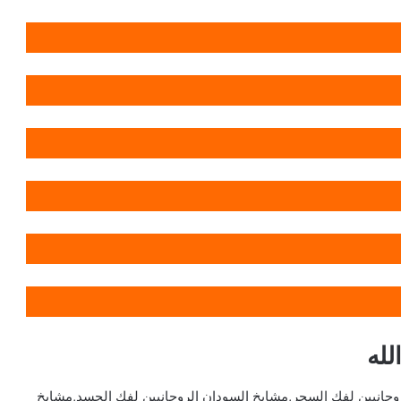
لله
روحانيين لفك السحر,مشايخ السودان الروحانيين لفك الحسد,مشايخ