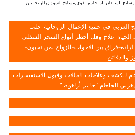
مشايخ السودان الروحانيين قوي,مشايخ السودان الروحانيين
 العربي في جميع الإعمال الروحانية-جلب
الحياة-علاج وفك أخطر أنواع السحر السفلي
ادة-فراق بين الاخوات-الزواج بمن تحبون-
 والدفائن
 تام للكشف وعلاجات الحالات وقبول الاستفسارات
غربي الحاخام “حاييم أزلغوط”