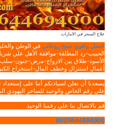
علاج السحر في الامارات
افضل واقوي شيخ روحاني
في الوطن والخليج
الحبيب-رد المطلقة-موافقة الأهل علي شريك
الأسود-طلاق بين الازواج-مرض-جنون-سلب ار
أعمال استنزال وخطف المال-استخراج الكنوز
يسعدنا أن نعلن لسيادتكم أننا على إستعداد
علي رقم الخاص والوحيد للساحر اليهودي الم
قم بالاتصال بنا علي رقمنا الوحيد
0033644694000