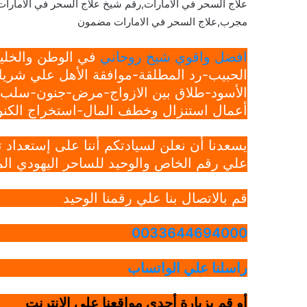
علاج السحر في الامارات,رقم شيخ علاج السحر في الامارات
مجرب,علاج السحر في الامارات مضمون
افضل واقوي شيخ روحاني
في الوطن والخليج
الحبيب-رد المطلقة-موافقة الأهل علي شريك
الأسود-طلاق بين الازواج-مرض-جنون-سلب ار
أعمال استنزال وخطف المال-استخراج الكنوز
يسعدنا أن نعلن لسيادتكم أننا على إستعداد
علي رقم الخاص والوحيد للساحر اليهودي الم
قم بالاتصال بنا علي رقمنا الوحيد
0033644694000
راسلنا علي الواتساب
أو قم بزيارة أحدي مواقعنا علي الانترنت