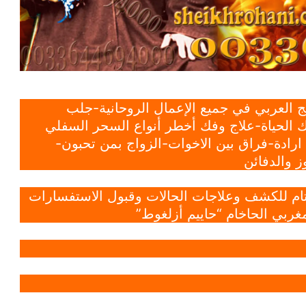
 العربي في جميع الإعمال الروحانية-جلب
 الحياة-علاج وفك أخطر أنواع السحر السفلي
ادة-فراق بين الاخوات-الزواج بمن تحبون-
 والدفائن
 تام للكشف وعلاجات الحالات وقبول الاستفسارات
غربي الحاخام “حاييم أزلغوط”