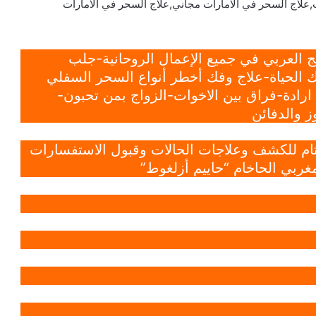
,علاج السحر في الامارات مجاني,علاج السحر في الامارات
 العربي في جميع الإعمال الروحانية-جلب
 الحياة-علاج وفك أخطر أنواع السحر السفلي
ادة-فراق بين الاخوات-الزواج بمن تحبون-
 والدفائن
 تام للكشف وعلاجات الحالات وقبول الاستفسارات
غربي الحاخام “حاييم أزلغوط”