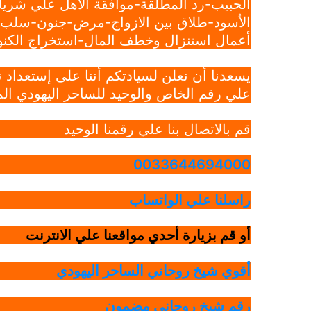
الحبيب-رد المطلقة-موافقة الأهل علي شريك
الأسود-طلاق بين الازواج-مرض-جنون-سلب ار
أعمال استنزال وخطف المال-استخراج الكنوز
يسعدنا أن نعلن لسيادتكم أننا على إستعداد
علي رقم الخاص والوحيد للساحر اليهودي الم
قم بالاتصال بنا علي رقمنا الوحيد
0033644694000
راسلنا علي الواتساب
أو قم بزيارة أحدي مواقعنا علي الانترنت
أقوي شيخ روحاني الساحر اليهودي
رقم شيخ روحاني مضمون