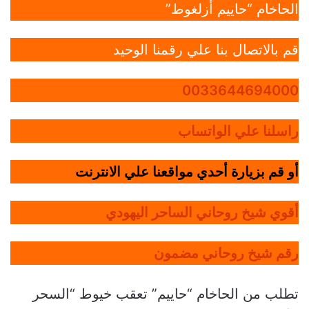
الحاخام “حاييم أزلغوط”
قم بالاتصال بنا علي رقمنا الوحيد
0033644694000
راسلنا علي الواتساب
أو قم بزيارة أحدي مواقعنا علي الانترنت
أقوي شيخ روحاني الساحر اليهودي
رقم شيخ روحاني مضمون
تطلب من الحاخام “حاييم” تعقب خيوط “السحر