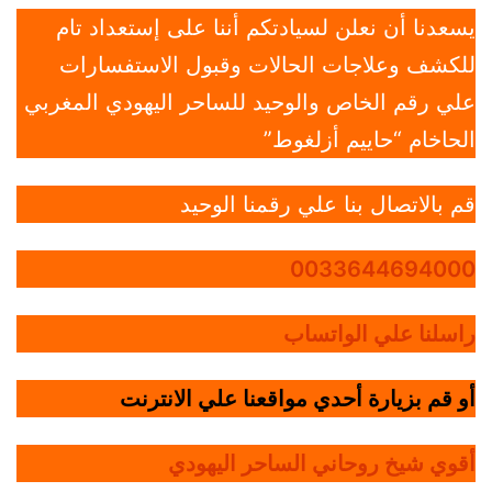
يسعدنا أن نعلن لسيادتكم أننا على إستعداد تام
للكشف وعلاجات الحالات وقبول الاستفسارات
علي رقم الخاص والوحيد للساحر اليهودي المغربي
الحاخام “حاييم أزلغوط”
قم بالاتصال بنا علي رقمنا الوحيد
0033644694000
راسلنا علي الواتساب
أو قم بزيارة أحدي مواقعنا علي الانترنت
أقوي شيخ روحاني الساحر اليهودي