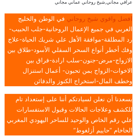
عراقي مجاني,شيخ روحاني عماني مجاني
افضل واقوي شيخ روحاني
في الوطن والخليج
العربي في جميع الإعمال الروحانية-جلب الحبيب-
رد المطلقة-موافقة الأهل علي شريك الحياة-علاج
وفك أخطر أنواع السحر السفلي الأسود-طلاق بين
الازواج-مرض-جنون-سلب ارادة-فراق بين
الاخوات-الزواج بمن تحبون- أعمال استنزال
وخطف المال-استخراج الكنوز والدفائن
يسعدنا أن نعلن لسيادتكم أننا على إستعداد تام
للكشف وعلاجات الحالات وقبول الاستفسارات
علي رقم الخاص والوحيد للساحر اليهودي المغربي
الحاخام “حاييم أزلغوط”