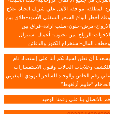
رد المطلقة-موافقة الأهل علي شريك الحياة-علاج
وفك أخطر أنواع السحر السفلي الأسود-طلاق بين
الازواج-مرض-جنون-سلب ارادة-فراق بين
الاخوات-الزواج بمن تحبون- أعمال استنزال
وخطف المال-استخراج الكنوز والدفائن
يسعدنا أن نعلن لسيادتكم أننا على إستعداد تام
للكشف وعلاجات الحالات وقبول الاستفسارات
علي رقم الخاص والوحيد للساحر اليهودي المغربي
الحاخام “حاييم أزلغوط”
قم بالاتصال بنا علي رقمنا الوحيد