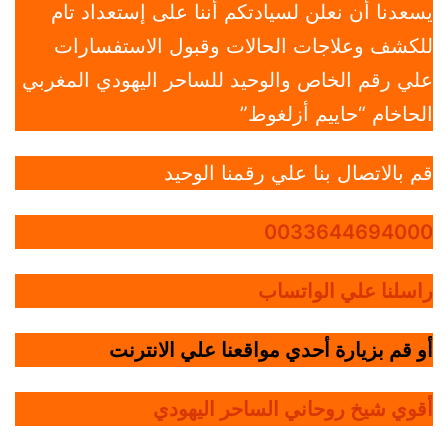
يسعدنا أن نعلن لسيادتكم أننا على إستعداد تام
للكشف وعلاجات الحالات وقبول الاستفسارات
علي رقم الخاص والوحيد للساحر اليهودي المغربي
الحاخام “حاييم أزلغوط”
قم بالاتصال بنا علي رقمنا الوحيد
0033644694000
راسلنا علي الواتساب
أو قم بزيارة أحدي مواقعنا علي الانترنت
أقوي شيخ روحاني الساحر اليهودي