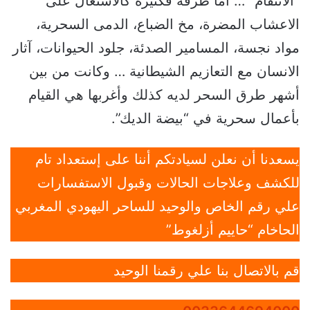
“الانتقام” … أما طرقه فكثيرة كالاشتغال على
الاعشاب المضرة، مخ الضباع، الدمى السحرية،
مواد نجسة، المسامير الصدئة، جلود الحيوانات، آثار
الانسان مع التعازيم الشيطانية … وكانت من بين
أشهر طرق السحر لديه كذلك وأغربها هي القيام
بأعمال سحرية في “بيضة الديك”.
يسعدنا أن نعلن لسيادتكم أننا على إستعداد تام
للكشف وعلاجات الحالات وقبول الاستفسارات
علي رقم الخاص والوحيد للساحر اليهودي المغربي
الحاخام “حاييم أزلغوط”
قم بالاتصال بنا علي رقمنا الوحيد