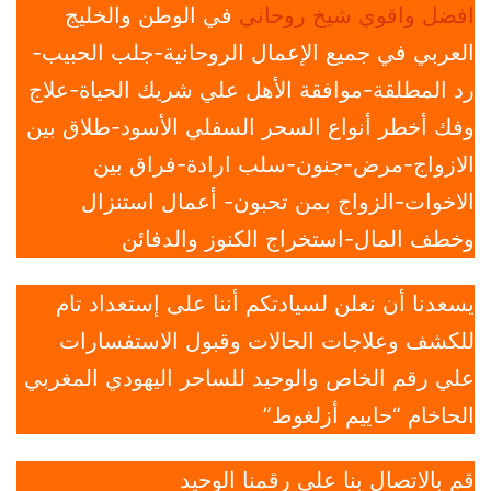
افضل واقوي شيخ روحاني
في الوطن والخليج
العربي في جميع الإعمال الروحانية-جلب الحبيب-
رد المطلقة-موافقة الأهل علي شريك الحياة-علاج
وفك أخطر أنواع السحر السفلي الأسود-طلاق بين
الازواج-مرض-جنون-سلب ارادة-فراق بين
الاخوات-الزواج بمن تحبون- أعمال استنزال
وخطف المال-استخراج الكنوز والدفائن
يسعدنا أن نعلن لسيادتكم أننا على إستعداد تام
للكشف وعلاجات الحالات وقبول الاستفسارات
علي رقم الخاص والوحيد للساحر اليهودي المغربي
الحاخام “حاييم أزلغوط”
قم بالاتصال بنا علي رقمنا الوحيد