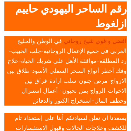
رقم الساحر اليهودي حاييم
ازلغوط
افضل واقوي شيخ روحاني
في الوطن والخليج
العربي في جميع الإعمال الروحانية-جلب الحبيب-
رد المطلقة-موافقة الأهل علي شريك الحياة-علاج
وفك أخطر أنواع السحر السفلي الأسود-طلاق بين
الازواج-مرض-جنون-سلب ارادة-فراق بين
الاخوات-الزواج بمن تحبون- أعمال استنزال
وخطف المال-استخراج الكنوز والدفائن
يسعدنا أن نعلن لسيادتكم أننا على إستعداد تام
للكشف وعلاجات الحالات وقبول الاستفسارات