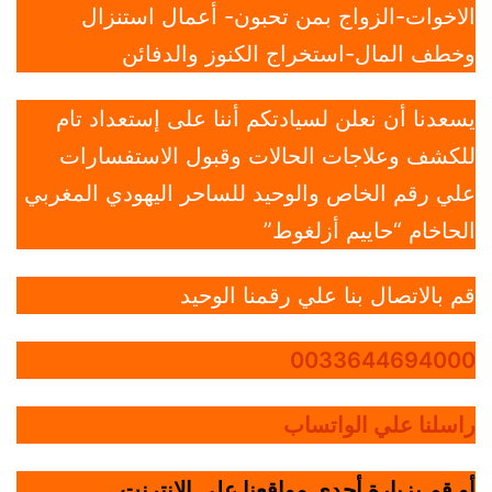
الاخوات-الزواج بمن تحبون- أعمال استنزال
وخطف المال-استخراج الكنوز والدفائن
يسعدنا أن نعلن لسيادتكم أننا على إستعداد تام
للكشف وعلاجات الحالات وقبول الاستفسارات
علي رقم الخاص والوحيد للساحر اليهودي المغربي
الحاخام “حاييم أزلغوط”
قم بالاتصال بنا علي رقمنا الوحيد
0033644694000
راسلنا علي الواتساب
أو قم بزيارة أحدي مواقعنا علي الانترنت