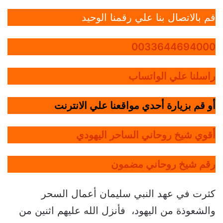
قم بالاتصال بنا علي رقمنا الوحيد
0033644694000
راسلنا علي الواتساب
أو قم بزيارة أحدي مواقعنا علي الانترنت
أقوي شيخ روحاني الساحر اليهودي
رقم شيخ روحاني مضمون
كثرت في عهد النبي سليمان أعمال السحر
والشعوذة من اليهود، فأنزل الله عليهم اثنين من