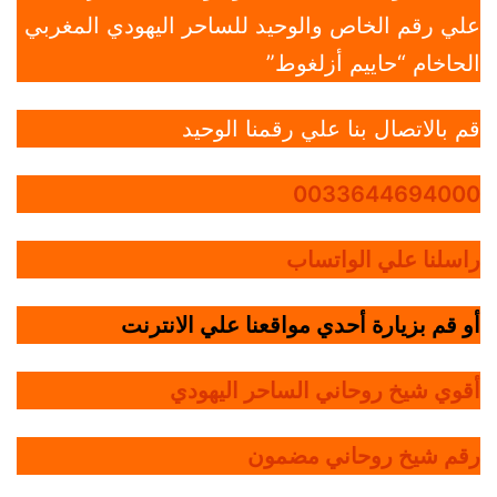
علي رقم الخاص والوحيد للساحر اليهودي المغربي
الحاخام “حاييم أزلغوط”
قم بالاتصال بنا علي رقمنا الوحيد
0033644694000
راسلنا علي الواتساب
أو قم بزيارة أحدي مواقعنا علي الانترنت
أقوي شيخ روحاني الساحر اليهودي
رقم شيخ روحاني مضمون