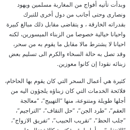
وبدأت تأتيه أفواج من المغاربة مسلمين ويهود
ونصارى وحتى أجانب من دول أخرى للتبرك
بقدراته الخارقة ، و يتقاضى مقابل ذلك مبالغ كبيرة
واحيانا خيالية خصوصا من الزبناء الميسورين، لكنه
احيانا لا يشترط مالا مقابل ما يقوم به من سحر،
وقد تصل به حالة السخاء والكرم الى تسليم بعض
زبنائه نقودا إن كانوا معوزين.
كثيرة هي أعمال السحر التي كان يقوم بها الحاخام،
فلائحة الخدمات التي كان زبناؤه يلجؤون اليه من
أجلها طويلة ومتنوعة، منها “التهييج”، “معالجة
العقم”، “طرد الجن”، “حل التقاف”، “التراجيم”،
“جلب الحظ”، “تقريب الحبيب”، “تفريق الازواج”،