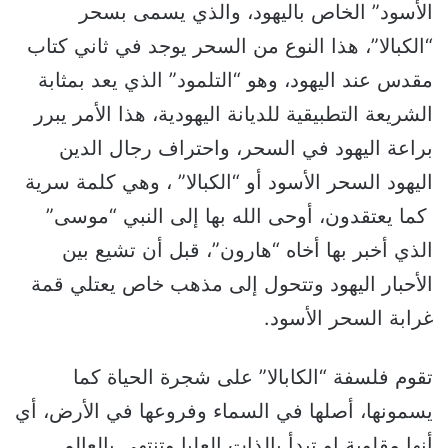
الأسود” الخاص باليهود، والذي يسمى بسحر
“الكبالا”، هذا النوع من السحر يوجد في ثاني كتاب
مقدس عند اليهود، وهو “التلمود” الذي يعد بمثابة
الشريعة التطبيقية للديانة اليهودية، هذا الأمر يبرر
براعة اليهود في السحر، واحتراف رجال الدين
اليهود السحر الأسود أو “الكبالا” ، وهي كلمة سرية
كما يعتقدون، أوحى الله بها إلى النبي “موسى”
الذي أخبر بها أخاه “هارون”، قبل أن تشيع بين
الأحبار اليهود وتتحول إلى مذهب خاص يعتلي قمة
غرابة السحر الأسود.
تقوم فلسفة “الكابالا” على شجرة الحياة كما
يسمونها، أصلها في السماء وفروعها في الأرض، أي
أنها مقلوبة او تبدأ بالذات العليا وتنتهي بالعالم