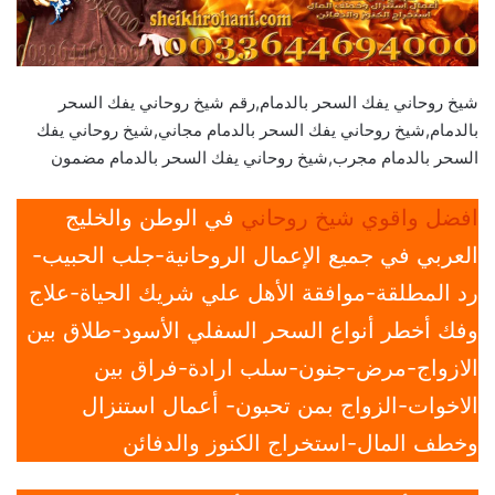
شيخ روحاني يفك السحر بالدمام,رقم شيخ روحاني يفك السحر
بالدمام,شيخ روحاني يفك السحر بالدمام مجاني,شيخ روحاني يفك
السحر بالدمام مجرب,شيخ روحاني يفك السحر بالدمام مضمون
افضل واقوي شيخ روحاني
في الوطن والخليج
العربي في جميع الإعمال الروحانية-جلب الحبيب-
رد المطلقة-موافقة الأهل علي شريك الحياة-علاج
وفك أخطر أنواع السحر السفلي الأسود-طلاق بين
الازواج-مرض-جنون-سلب ارادة-فراق بين
الاخوات-الزواج بمن تحبون- أعمال استنزال
وخطف المال-استخراج الكنوز والدفائن