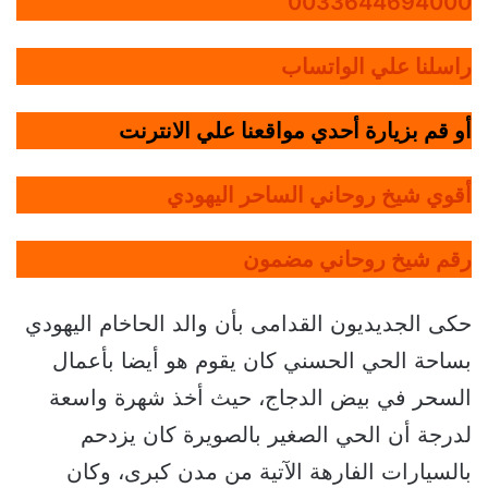
0033644694000
راسلنا علي الواتساب
أو قم بزيارة أحدي مواقعنا علي الانترنت
أقوي شيخ روحاني الساحر اليهودي
رقم شيخ روحاني مضمون
حكى الجديديون القدامى بأن والد الحاخام اليهودي
بساحة الحي الحسني كان يقوم هو أيضا بأعمال
السحر في بيض الدجاج، حيث أخذ شهرة واسعة
لدرجة أن الحي الصغير بالصويرة كان يزدحم
بالسيارات الفارهة الآتية من مدن كبرى، وكان