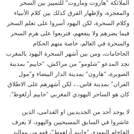
الملائكة ”هاروت وماروت” للتمييز بين السحر
والمعجزة، ولإظهار الفرق كذلك بين كلام الأنبياء
وكلام السحرة، لكن اليهود أسروا على تعلم السحر
فيما يضرهم ولا ينفعهم، فتربعوا على هرم السحر
والسحرة في العالم، خاصة منهم الحكام
الحاخامات، ومن بين أشهر السحرة اليهود بالمغرب
نجد المدعو “شلومو” من مراكش، “حاييم” بمدينة
الصويرة، “هارون” بمدينة الدار البيضاء و”مول
الفران” بمدينة فاس…، لكن أشهرهم على الاطلاق
كان هو الساحر اليهودي المغربي “حاييم أزلغوط”.
لا يوجد أحد من الجديديين او القدامى، الذين
عاشروا في السابق المسيحيين واليهود، لا يعرف
الحاخام اليهودي “حاييم أزلغوط”، فهو من مواليد