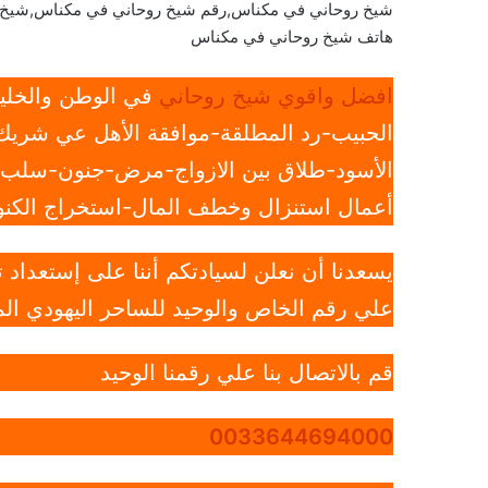
شيخ روحاني في مكناس,رقم شيخ روحاني في مكناس,شيخ 
هاتف شيخ روحاني في مكناس
افضل واقوي شيخ روحاني
في الوطن والخليج
الحبيب-رد المطلقة-موافقة الأهل عي شريك 
الأسود-طلاق بين الازواج-مرض-جنون-سلب ار
أعمال استنزال وخطف المال-استخراج الكنوز
يسعدنا أن نعلن لسيادتكم أننا على إستعداد
علي رقم الخاص والوحيد للساحر اليهودي الم
قم بالاتصال بنا علي رقمنا الوحيد
0033644694000