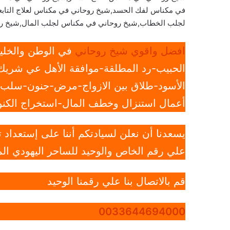
في مكناس لفك الحسد,شيخ روحاني في مكناس لعلاج التاب
لجلب الخطاب,شيخ روحاني في مكناس لجلب المال,شيخ ر
افضل واقوي شيخ روحاني
في الوطن والخليج
الحبيب-رد المطلقة-موافقة الأهل عي شريك 
الأسود-طلاق بين الازواج-مرض-جنون-سلب ار
أعمال استنزال وخطف المال-استخراج الكنوز
يسعدنا أن نعلن لسيادتكم أننا على إستعداد
علي رقم الخاص والوحيد للساحر اليهودي الم
قم بالاتصال بنا علي رقمنا الوحيد
0033644694000