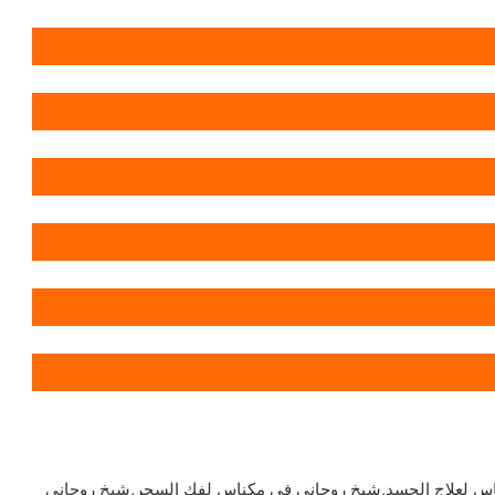
اس لعلاج الحسد,شيخ روحاني في مكناس لفك السحر,شيخ روحاني