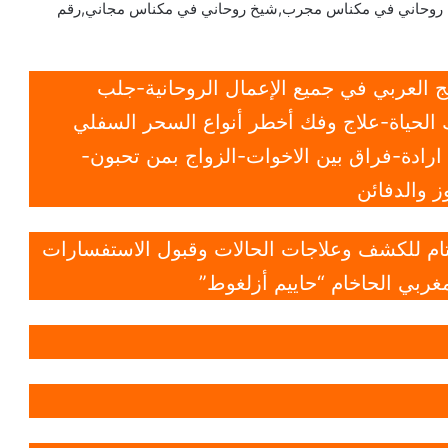
روحاني في مكناس مجرب,شيخ روحاني في مكناس مجاني,رقم
 العربي في جميع الإعمال الروحانية-جلب
الحياة-علاج وفك أخطر أنواع السحر السفلي
ادة-فراق بين الاخوات-الزواج بمن تحبون-
 والدفائن
 تام للكشف وعلاجات الحالات وقبول الاستفسارات
غربي الحاخام “حاييم أزلغوط”