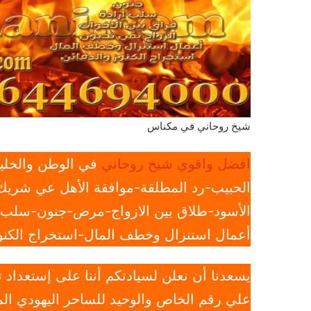
شيخ روحاني في مكناس
افضل واقوي شيخ روحاني
في الوطن والخليج
الحبيب-رد المطلقة-موافقة الأهل عي شريك 
الأسود-طلاق بين الازواج-مرض-جنون-سلب ار
أعمال استنزال وخطف المال-استخراج الكنوز
يسعدنا أن نعلن لسيادتكم أننا على إستعداد
علي رقم الخاص والوحيد للساحر اليهودي الم