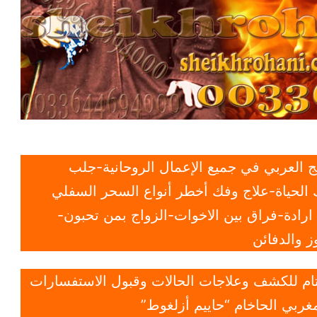
 العربي في جميع الإعمال الروحانية-جلب
الحياة-علاج وفك أخطر أنواع السحر السفلي
ادة-فراق بين الاخوات-الزواج بمن تحبون-
 والدفائن
 تام للكشف وعلاجات الحالات وقبول الاستفسارات
غربي الحاخام “حاييم أزلغوط”