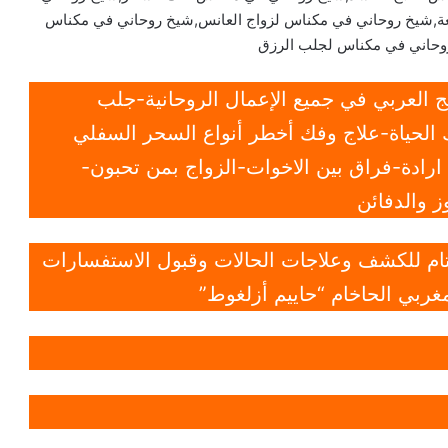
عة,شيخ روحاني في مكناس لزواج العانس,شيخ روحاني في مكناس
وحاني في مكناس لجلب الرزق
 العربي في جميع الإعمال الروحانية-جلب
الحياة-علاج وفك أخطر أنواع السحر السفلي
ادة-فراق بين الاخوات-الزواج بمن تحبون-
 والدفائن
 تام للكشف وعلاجات الحالات وقبول الاستفسارات
غربي الحاخام “حاييم أزلغوط”