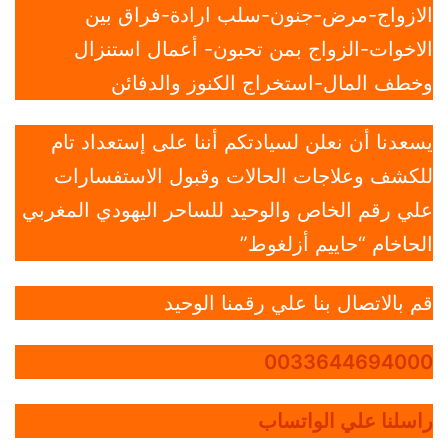
الازواج-مرض-جنون-سلب ارادة-فراق بين
الاخوات-الزواج بمن تحبون- أعمال استنزال
وخطف المال-استخراج الكنوز والدفائن
يسعدنا أن نعلن لسيادتكم أننا على إستعداد تام
للكشف وعلاجات الحالات وقبول الاستفسارات
علي رقم الخاص والوحيد للساحر اليهودي المغربي
الحاخام “حاييم أزلغوط”
قم بالاتصال بنا علي رقمنا الوحيد
0033644694000
راسلنا علي الواتساب