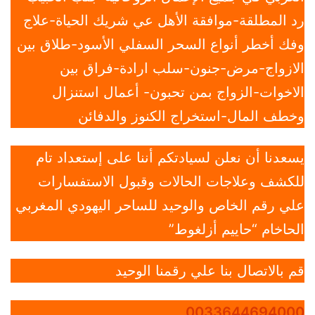
رد المطلقة-موافقة الأهل عي شريك الحياة-علاج
وفك أخطر أنواع السحر السفلي الأسود-طلاق بين
الازواج-مرض-جنون-سلب ارادة-فراق بين
الاخوات-الزواج بمن تحبون- أعمال استنزال
وخطف المال-استخراج الكنوز والدفائن
يسعدنا أن نعلن لسيادتكم أننا على إستعداد تام
للكشف وعلاجات الحالات وقبول الاستفسارات
علي رقم الخاص والوحيد للساحر اليهودي المغربي
الحاخام “حاييم أزلغوط”
قم بالاتصال بنا علي رقمنا الوحيد
0033644694000