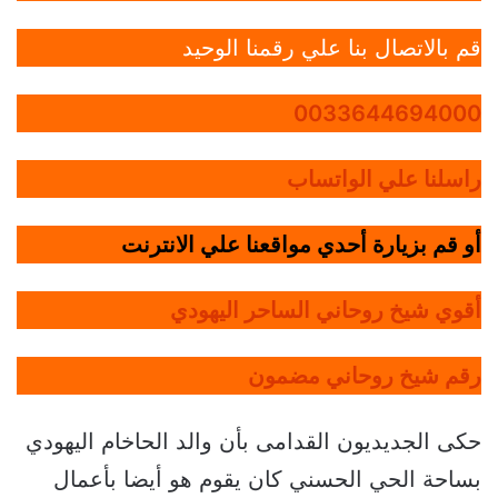
قم بالاتصال بنا علي رقمنا الوحيد
0033644694000
راسلنا علي الواتساب
أو قم بزيارة أحدي مواقعنا علي الانترنت
أقوي شيخ روحاني الساحر اليهودي
رقم شيخ روحاني مضمون
حكى الجديديون القدامى بأن والد الحاخام اليهودي
بساحة الحي الحسني كان يقوم هو أيضا بأعمال