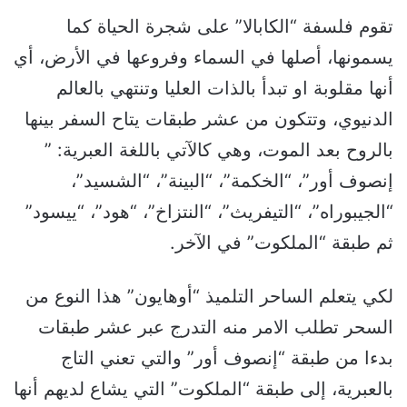
تقوم فلسفة “الكابالا” على شجرة الحياة كما
يسمونها، أصلها في السماء وفروعها في الأرض، أي
أنها مقلوبة او تبدأ بالذات العليا وتنتهي بالعالم
الدنيوي، وتتكون من عشر طبقات يتاح السفر بينها
بالروح بعد الموت، وهي كالآتي باللغة العبرية: ”
إنصوف أور”، “الخكمة”، “البينة”، “الشسيد”،
“الجيبوراه”، “التيفريث”، “النتزاخ”، “هود”، “ييسود”
ثم طبقة “الملكوت” في الآخر.
لكي يتعلم الساحر التلميذ “أوهايون” هذا النوع من
السحر تطلب الامر منه التدرج عبر عشر طبقات
بدءا من طبقة “إنصوف أور” والتي تعني التاج
بالعبرية، إلى طبقة “الملكوت” التي يشاع لديهم أنها