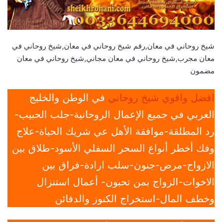
شيخ روحاني في معان,رقم شيخ روحاني في معان,شيخ روحاني في
معان مجرب,شيخ روحاني في معان مجاني,شيخ روحاني في معان
مضمون
افضل واقوي شيخ روحاني
في الوطن والخليج
العربي في جميع الإعمال الروحانية-جلب الحبيب-
رد المطلقة-موافقة الأهل عي شريك الحياة-علاج
وفك أخطر أنواع السحر السفلي الأسود-طلاق بين
الازواج-مرض-جنون-سلب ارادة-فراق بين
الاخوات-الزواج بمن تحبون- أعمال استنزال
وخطف المال-استخراج الكنوز والدفائن