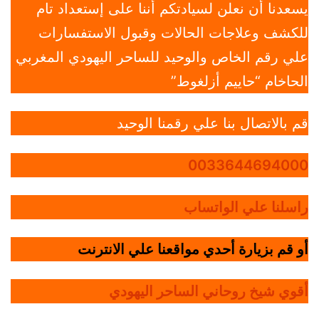
يسعدنا أن نعلن لسيادتكم أننا على إستعداد تام
للكشف وعلاجات الحالات وقبول الاستفسارات
علي رقم الخاص والوحيد للساحر اليهودي المغربي
الحاخام “حاييم أزلغوط”
قم بالاتصال بنا علي رقمنا الوحيد
0033644694000
راسلنا علي الواتساب
أو قم بزيارة أحدي مواقعنا علي الانترنت
أقوي شيخ روحاني الساحر اليهودي