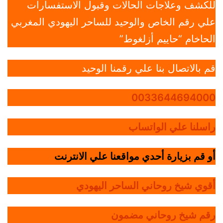
للكشف وعلاجات الحالات وقبول الاستفسارات
علي رقم الخاص والوحيد للساحر اليهودي المغربي
الحاخام “حاييم أزلغوط”
قم بالاتصال بنا علي رقمنا الوحيد
0033644694000
راسلنا علي الواتساب
أو قم بزيارة أحدي مواقعنا علي الانترنت
أقوي شيخ روحاني الساحر اليهودي
رقم شيخ روحاني مضمون