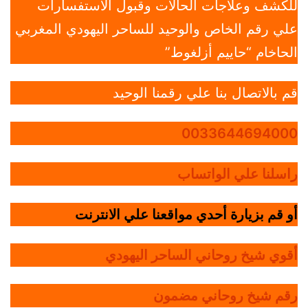
للكشف وعلاجات الحالات وقبول الاستفسارات
علي رقم الخاص والوحيد للساحر اليهودي المغربي
الحاخام “حاييم أزلغوط”
قم بالاتصال بنا علي رقمنا الوحيد
0033644694000
راسلنا علي الواتساب
أو قم بزيارة أحدي مواقعنا علي الانترنت
أقوي شيخ روحاني الساحر اليهودي
رقم شيخ روحاني مضمون