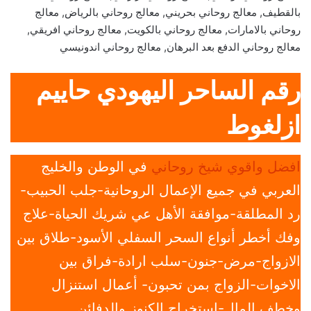
بالقطيف, معالج روحاني بحريني, معالج روحاني بالرياض, معالج
روحاني بالامارات, معالج روحاني بالكويت, معالج روحاني افريقي,
معالج روحاني الدفع بعد البرهان, معالج روحاني اندونيسي
رقم الساحر اليهودي حاييم
ازلغوط
افضل واقوي شيخ روحاني
في الوطن والخليج
العربي في جميع الإعمال الروحانية-جلب الحبيب-
رد المطلقة-موافقة الأهل عي شريك الحياة-علاج
وفك أخطر أنواع السحر السفلي الأسود-طلاق بين
الازواج-مرض-جنون-سلب ارادة-فراق بين
الاخوات-الزواج بمن تحبون- أعمال استنزال
وخطف المال-استخراج الكنوز والدفائن