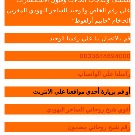
للكشف وعلاجات الحالات وقبول الاستفسارات
علي رقم الخاص والوحيد للساحر اليهودي المغربي
الحاخام “حاييم أزلغوط”
قم بالاتصال بنا علي رقمنا الوحيد
0033644694000
راسلنا علي الواتساب
أو قم بزيارة أحدي مواقعنا علي الانترنت
أقوي شيخ روحاني الساحر اليهودي
رقم شيخ روحاني مضمون