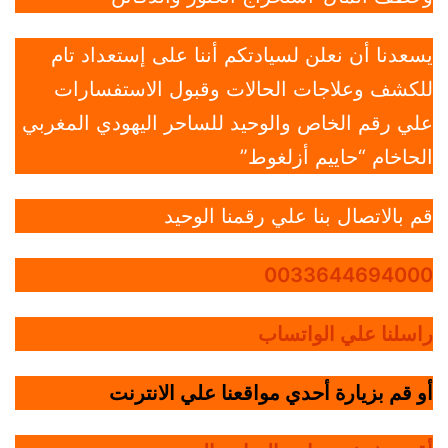
يسعدنا أن نعلن لسيادتكم أننا على إستعداد تام
للكشف وعلاجات الحالات وقبول الاستفسارات
علي رقم الخاص والوحيد للساحر اليهودي المغربي
الحاخام “حاييم أزلغوط”
قم بالاتصال بنا علي رقمنا الوحيد
0033644694000
راسلنا علي الواتساب
أو قم بزيارة أحدي مواقعنا علي الانترنت