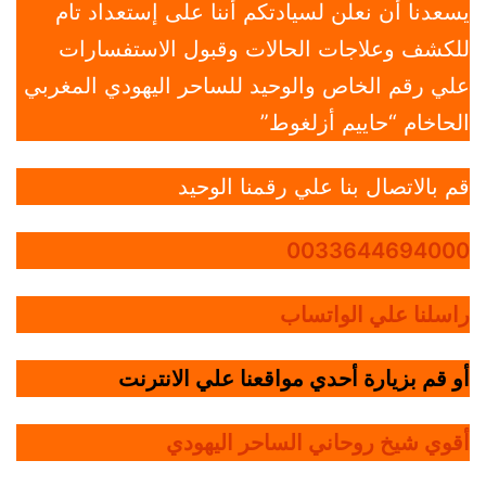
يسعدنا أن نعلن لسيادتكم أننا على إستعداد تام
للكشف وعلاجات الحالات وقبول الاستفسارات
علي رقم الخاص والوحيد للساحر اليهودي المغربي
الحاخام “حاييم أزلغوط”
قم بالاتصال بنا علي رقمنا الوحيد
0033644694000
راسلنا علي الواتساب
أو قم بزيارة أحدي مواقعنا علي الانترنت
أقوي شيخ روحاني الساحر اليهودي