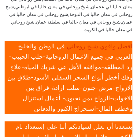
معان حاليا في عجمان,شيخ روحاني في معان حاليا في ابوظبي,شيخ
روحاني في معان حاليا في الدوحة,شيخ روحاني في معان حاليا في
عمان,شيخ روحاني في معان حاليا في سلطنة عمان,شيخ روحاني
في معان حاليا في الكويت
افضل واقوي شيخ روحاني
في الوطن والخليج
العربي في جميع الإعمال الروحانية-جلب الحبيب-
رد المطلقة-موافقة الأهل عي شريك الحياة-علاج
وفك أخطر أنواع السحر السفلي الأسود-طلاق بين
الازواج-مرض-جنون-سلب ارادة-فراق بين
الاخوات-الزواج بمن تحبون- أعمال استنزال
وخطف المال-استخراج الكنوز والدفائن
يسعدنا أن نعلن لسيادتكم أننا على إستعداد تام