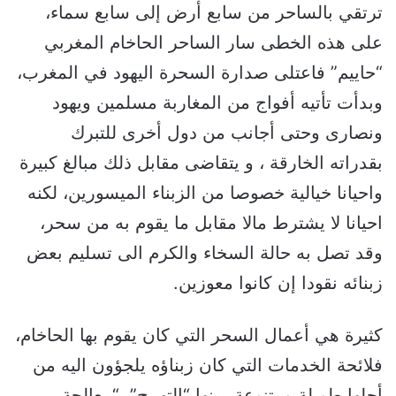
ترتقي بالساحر من سابع أرض إلى سابع سماء،
على هذه الخطى سار الساحر الحاخام المغربي
“حاييم” فاعتلى صدارة السحرة اليهود في المغرب،
وبدأت تأتيه أفواج من المغاربة مسلمين ويهود
ونصارى وحتى أجانب من دول أخرى للتبرك
بقدراته الخارقة ، و يتقاضى مقابل ذلك مبالغ كبيرة
واحيانا خيالية خصوصا من الزبناء الميسورين، لكنه
احيانا لا يشترط مالا مقابل ما يقوم به من سحر،
وقد تصل به حالة السخاء والكرم الى تسليم بعض
زبنائه نقودا إن كانوا معوزين.
كثيرة هي أعمال السحر التي كان يقوم بها الحاخام،
فلائحة الخدمات التي كان زبناؤه يلجؤون اليه من
أجلها طويلة ومتنوعة، منها “التهييج”، “معالجة