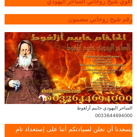
أقوي شيخ روحاني الساحر اليهودي
رقم شيخ روحاني مضمون
الساحر اليهودي حاييم آزلغوط
0033644694000
يسعدنا أن نعلن لسيادتكم أننا على إستعداد تام