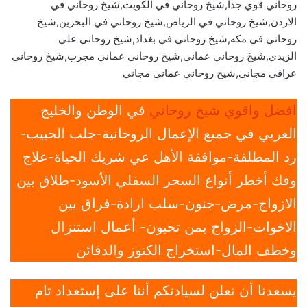
روحاني قوي جدا,شيخ روحاني في الكويت,شيخ روحاني في
الاردن,شيخ روحاني في الرياض,شيخ روحاني في البحرين,شيخ
روحاني في مكه,شيخ روحاني في بغداد,شيخ روحاني علي
الزيدي,شيخ روحاني عماني,شيخ روحاني عماني مجرب,شيخ روحاني
عراقي مجاني,شيخ روحاني عماني مجاني
افضل واقوي شيخ روحاني
في الوطن والخليج
العربي في جميع الإعمال الروحانية-جلب الحبيب-
رد المطلقة-موافقة الأهل عي شريك الحياة-علاج
وفك أخطر أنواع السحر السفلي الأسود-طلاق بين
الازواج-مرض-جنون-سلب ارادة-فراق بين
الاخوات-الزواج بمن تحبون- أعمال استنزال
وخطف المال-استخراج الكنوز والدفائن
يسعدنا أن نعلن لسيادتكم أننا على إستعداد تام