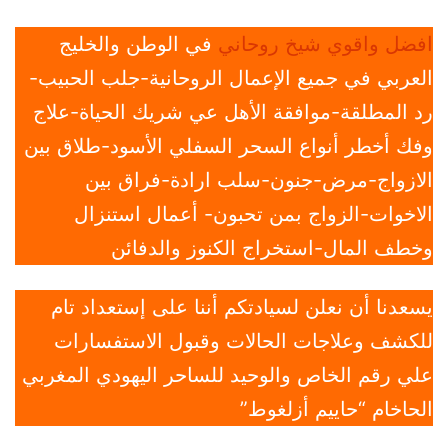
افضل واقوي شيخ روحاني
في الوطن والخليج
العربي في جميع الإعمال الروحانية-جلب الحبيب-
رد المطلقة-موافقة الأهل عي شريك الحياة-علاج
وفك أخطر أنواع السحر السفلي الأسود-طلاق بين
الازواج-مرض-جنون-سلب ارادة-فراق بين
الاخوات-الزواج بمن تحبون- أعمال استنزال
وخطف المال-استخراج الكنوز والدفائن
يسعدنا أن نعلن لسيادتكم أننا على إستعداد تام
للكشف وعلاجات الحالات وقبول الاستفسارات
علي رقم الخاص والوحيد للساحر اليهودي المغربي
الحاخام “حاييم أزلغوط”