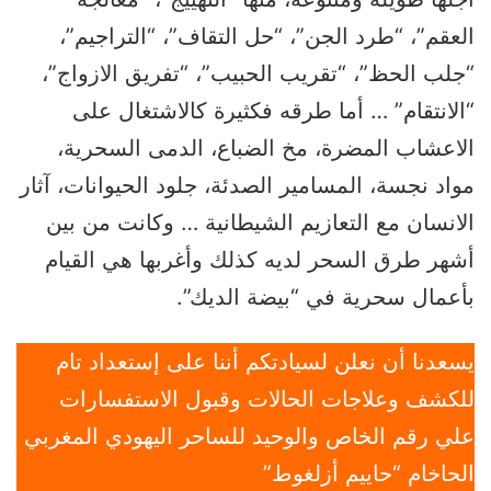
العقم”، “طرد الجن”، “حل التقاف”، “التراجيم”،
“جلب الحظ”، “تقريب الحبيب”، “تفريق الازواج”،
“الانتقام” … أما طرقه فكثيرة كالاشتغال على
الاعشاب المضرة، مخ الضباع، الدمى السحرية،
مواد نجسة، المسامير الصدئة، جلود الحيوانات، آثار
الانسان مع التعازيم الشيطانية … وكانت من بين
أشهر طرق السحر لديه كذلك وأغربها هي القيام
بأعمال سحرية في “بيضة الديك”.
يسعدنا أن نعلن لسيادتكم أننا على إستعداد تام
للكشف وعلاجات الحالات وقبول الاستفسارات
علي رقم الخاص والوحيد للساحر اليهودي المغربي
الحاخام “حاييم أزلغوط”