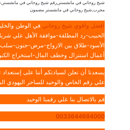
شيخ روحاني في مانشستر,رقم شيخ روحاني في مانشستر,ش
مجرب,شيخ روحاني في مانشستر مضمون
افضل واقوي شيخ روحاني
في الوطن والخليج
الحبيب-رد المطلقة-موافقة الأهل علي شريك
الأسود-طلاق بين الازواج-مرض-جنون-سلب ار
أعمال استنزال وخطف المال-استخراج الكنوز
يسعدنا أن نعلن لسيادتكم أننا على إستعداد
علي رقم الخاص والوحيد للساحر اليهودي الم
قم بالاتصال بنا علي رقمنا الوحيد
0033644694000