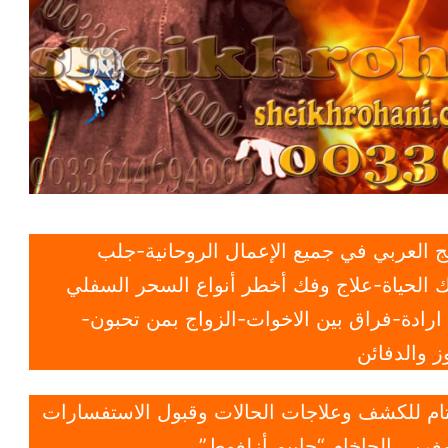
 العربي في جميع الإعمال الروحانية-جلب
 الحياة-علاج وفك أخطر أنواع السحر السفلي
ادة-فراق بين الاخوات-الزواج بمن تحبون-
 والدفائن
 تام للكشف وعلاجات الحالات وقبول الاستفسارات
غربي الحاخام “حاييم أزلغوط”