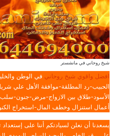
شيخ روحاني في مانشستر
افضل واقوي شيخ روحاني
في الوطن والخليج
الحبيب-رد المطلقة-موافقة الأهل علي شريك
الأسود-طلاق بين الازواج-مرض-جنون-سلب ار
أعمال استنزال وخطف المال-استخراج الكنوز
يسعدنا أن نعلن لسيادتكم أننا على إستعداد
علي رقم الخاص والوحيد للساحر اليهودي الم