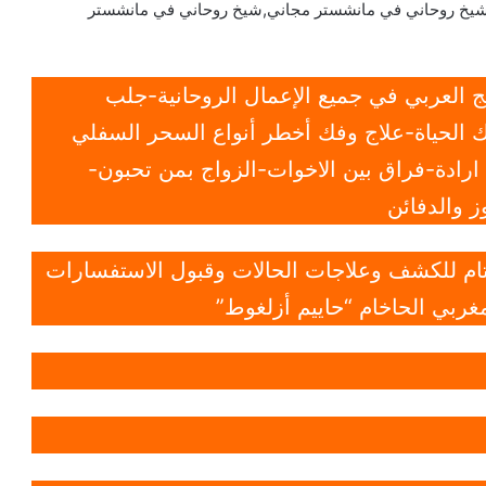
يخ روحاني في مانشستر مجاني,شيخ روحاني في مانشستر
 العربي في جميع الإعمال الروحانية-جلب
 الحياة-علاج وفك أخطر أنواع السحر السفلي
ادة-فراق بين الاخوات-الزواج بمن تحبون-
 والدفائن
 تام للكشف وعلاجات الحالات وقبول الاستفسارات
غربي الحاخام “حاييم أزلغوط”