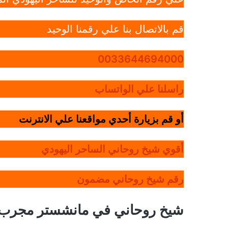
قم بالاتصال بنا علي رقمنا الوحيد
0033644694000
راسلنا علي الواتساب
أو قم بزيارة أحدي مواقعنا علي الانترنت
أقوي شيخ روحاني الساحر اليهودي
رقم شيخ روحاني مضمون
شيخ روحاني في مانشستر مجرب