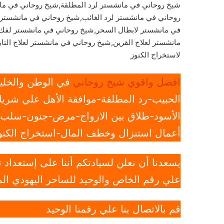
شيخ روحاني في مانشستر لرد المطلقة,شيخ روحاني في مان
روحاني في مانشستر لرد الغائب,شيخ روحاني في مانشستر
في مانشستر لابطال السحر,شيخ روحاني في مانشستر لفك 
مانشستر لعلاج القرين,شيخ روحاني في مانشستر لعلاج الت
لاستخراج الكنوز
افضل واقوي شيخ روحاني
في الوطن والخليج
الحبيب-رد المطلقة-موافقة الأهل علي شريك
الأسود-طلاق بين الازواج-مرض-جنون-سلب ار
أعمال استنزال وخطف المال-استخراج الكنوز
يسعدنا أن نعلن لسيادتكم أننا على إستعداد
علي رقم الخاص والوحيد للساحر اليهودي الم
قم بالاتصال بنا علي رقمنا الوحيد