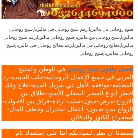
شيخ روحاني في ماليزيا,رقم شيخ روحاني في ماليزيا,شيخ روحاني
ماليزيا,شيخ روحاني من ماليزيا,شيخ روحاني ماليزيا,رقم شيخ روحاني
ماليزيا,معالج روحاني في ماليزيا,رقم معالج روحاني في ماليزيا,شيخ
روحاني بماليزيا,شيخ روحاني
افضل واقوي شيخ روحاني
في الوطن والخليج
العربي في جميع الإعمال الروحانية-جلب الحبيب-رد
المطلقة-موافقة الأهل عي شريك الحياة-علاج وفك
أخطر أنواع السحر السفلي الأسود-طلاق بين
الازواج-مرض-جنون-سلب ارادة-فراق بين الاخوات-
الزواج بمن تحبون- أعمال استنزال وخطف المال-
استخراج الكنوز والدفائن
يسعدنا أن نعلن لسيادتكم أننا على إستعداد تام