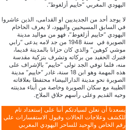
اليهودي المغربي “حاييم أزلغوط”.
لا يوجد أحد من الجديديين او القدامى، الذين عاشروا
في السابق المسيحيين واليهود، لا يعرف الحاخام
اليهودي “حاييم أزلغوط”، فهو من مواليد مدينة
الصويرة في سنة 1948 من جد لامه يدعى “رابي
موشي كوهين” والذي كان حزانا بالمدينة قديما،
فتبرك الحفيد من بركاته وتشرف بتزكية مقدسة
منه، فلما توفي الجد تولى “حاييم” بالإشراف على
هذه المهمة وهو ابن 18 سنة، غادر “حاييم” مدينة
الصويرة نحو مدينة الدارالبيضاء محتفظا بعلاقاته
الطيبة مع سكان الصويرة وخاصة من أبناء مدينته
وحيه القديم وعلى رأسهم حلاق الملاح.
يسعدنا أن نعلن لسيادتكم أننا على إستعداد تام
للكشف وعلاجات الحالات وقبول الاستفسارات علي
رقم الخاص والوحيد للساحر اليهودي المغربي