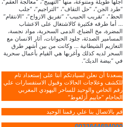
أجلها طويلة ومتنوعة، منها “التهييج”، “معالجة العقم”،
“طرد الجن”، “حل التقاف”، “التراجيم”، “جلب
الحظ”، “تقريب الحبيب”، “تفريق الازواج”، “الانتقام”
… أما طرقه فكثيرة كالاشتغال على الاعشاب
المضرة، مخ الضباع، الدمى السحرية، مواد نجسة،
المسامير الصدئة، جلود الحيوانات، آثار الانسان مع
التعازيم الشيطانية … وكانت من بين أشهر طرق
السحر لديه كذلك وأغربها هي القيام بأعمال سحرية
في “بيضة الديك”.
يسعدنا أن نعلن لسيادتكم أننا على إستعداد تام
للكشف وعلاجات الحالات وقبول الاستفسارات علي
رقم الخاص والوحيد للساحر اليهودي المغربي
الحاخام “حاييم أزلغوط”
قم بالاتصال بنا علي رقمنا الوحيد
0033644694000