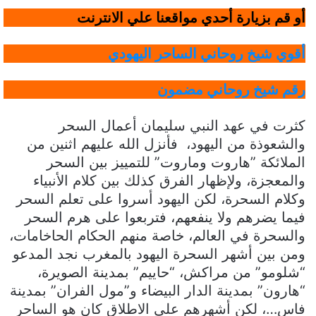
أو قم بزيارة أحدي مواقعنا علي الانترنت
أقوي شيخ روحاني الساحر اليهودي
رقم شيخ روحاني مضمون
كثرت في عهد النبي سليمان أعمال السحر
والشعوذة من اليهود، فأنزل الله عليهم اثنين من
الملائكة ”هاروت وماروت” للتمييز بين السحر
والمعجزة، ولإظهار الفرق كذلك بين كلام الأنبياء
وكلام السحرة، لكن اليهود أسروا على تعلم السحر
فيما يضرهم ولا ينفعهم، فتربعوا على هرم السحر
والسحرة في العالم، خاصة منهم الحكام الحاخامات،
ومن بين أشهر السحرة اليهود بالمغرب نجد المدعو
“شلومو” من مراكش، “حاييم” بمدينة الصويرة،
“هارون” بمدينة الدار البيضاء و”مول الفران” بمدينة
فاس…، لكن أشهرهم على الاطلاق كان هو الساحر