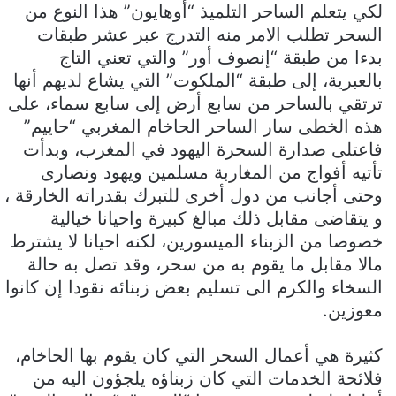
لكي يتعلم الساحر التلميذ “أوهايون” هذا النوع من
السحر تطلب الامر منه التدرج عبر عشر طبقات
بدءا من طبقة “إنصوف أور” والتي تعني التاج
بالعبرية، إلى طبقة “الملكوت” التي يشاع لديهم أنها
ترتقي بالساحر من سابع أرض إلى سابع سماء، على
هذه الخطى سار الساحر الحاخام المغربي “حاييم”
فاعتلى صدارة السحرة اليهود في المغرب، وبدأت
تأتيه أفواج من المغاربة مسلمين ويهود ونصارى
وحتى أجانب من دول أخرى للتبرك بقدراته الخارقة ،
و يتقاضى مقابل ذلك مبالغ كبيرة واحيانا خيالية
خصوصا من الزبناء الميسورين، لكنه احيانا لا يشترط
مالا مقابل ما يقوم به من سحر، وقد تصل به حالة
السخاء والكرم الى تسليم بعض زبنائه نقودا إن كانوا
معوزين.
كثيرة هي أعمال السحر التي كان يقوم بها الحاخام،
فلائحة الخدمات التي كان زبناؤه يلجؤون اليه من