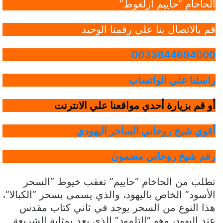
الحاخام “حاييم أزلغوط”
قم بالاتصال بنا علي رقمنا الوحيد
0033644694000
راسلنا علي الواتساب
أو قم بزيارة أحدي مواقعنا علي الانترنت
أقوي شيخ روحاني الساحر اليهودي
رقم شيخ روحاني مضمون
تطلب من الحاخام “حاييم” تعقب خيوط “السحر
الأسود” الخاص باليهود، والذي يسمى بسحر “الكبالا”،
هذا النوع من السحر يوجد في ثاني كتاب مقدس
عند اليهود، وهو “التلمود” الذي يعد بمثابة الشريعة