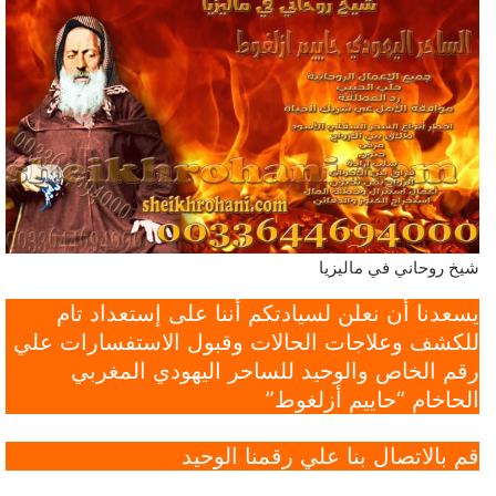
شيخ روحاني في ماليزيا
يسعدنا أن نعلن لسيادتكم أننا على إستعداد تام
للكشف وعلاجات الحالات وقبول الاستفسارات علي
رقم الخاص والوحيد للساحر اليهودي المغربي
الحاخام “حاييم أزلغوط”
قم بالاتصال بنا علي رقمنا الوحيد