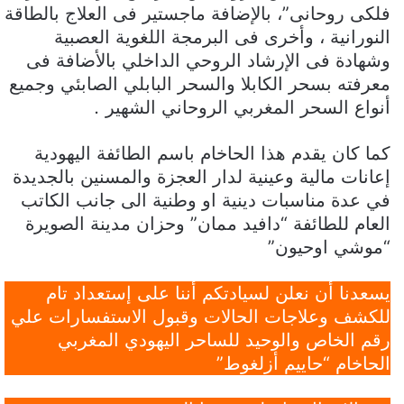
فلكى روحانى”، بالإضافة ماجستير فى العلاج بالطاقة
النورانية ، وأخرى فى البرمجة اللغوية العصبية
وشهادة فى الإرشاد الروحي الداخلي بالأضافة فى
معرفته بسحر الكابلا والسحر البابلي الصابئي وجميع
أنواع السحر المغربي الروحاني الشهير
.
كما كان يقدم هذا الحاخام باسم الطائفة اليهودية
إعانات مالية وعينية لدار العجزة والمسنين بالجديدة
في عدة مناسبات دينية او وطنية الى جانب الكاتب
العام للطائفة “دافيد ممان” وحزان مدينة الصويرة
“موشي اوحيون”
يسعدنا أن نعلن لسيادتكم أننا على إستعداد تام
للكشف وعلاجات الحالات وقبول الاستفسارات علي
رقم الخاص والوحيد للساحر اليهودي المغربي
الحاخام “حاييم أزلغوط”