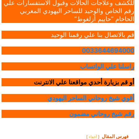
للكشف وعلاجات الحالات وقبول الاستفسارات علي
رقم الخاص والوحيد للساحر اليهودي المغربي
الحاخام “حاييم أزلغوط”
قم بالاتصال بنا علي رقمنا الوحيد
0033644694000
راسلنا علي الواتساب
أو قم بزيارة أحدي مواقعنا علي الانترنت
أقوي شيخ روحاني الساحر اليهودي
رقم شيخ روحاني مضمون
فهرس المقال
أخفاء