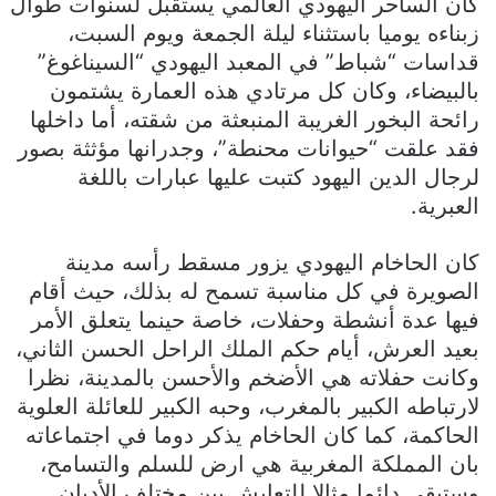
كان الساحر اليهودي العالمي يستقبل لسنوات طوال
زبناءه يوميا باستثناء ليلة الجمعة ويوم السبت،
قداسات “شباط” في المعبد اليهودي “السيناغوغ”
بالبيضاء، وكان كل مرتادي هذه العمارة يشتمون
رائحة البخور الغريبة المنبعثة من شقته، أما داخلها
فقد علقت “حيوانات محنطة”، وجدرانها مؤثثة بصور
لرجال الدين اليهود كتبت عليها عبارات باللغة
العبرية.
كان الحاخام اليهودي يزور مسقط رأسه مدينة
الصويرة في كل مناسبة تسمح له بذلك، حيث أقام
فيها عدة أنشطة وحفلات، خاصة حينما يتعلق الأمر
بعيد العرش، أيام حكم الملك الراحل الحسن الثاني،
وكانت حفلاته هي الأضخم والأحسن بالمدينة، نظرا
لارتباطه الكبير بالمغرب، وحبه الكبير للعائلة العلوية
الحاكمة، كما كان الحاخام يذكر دوما في اجتماعاته
بان المملكة المغربية هي ارض للسلم والتسامح،
وستبقى دائما مثالا للتعايش بين مختلف الأديان