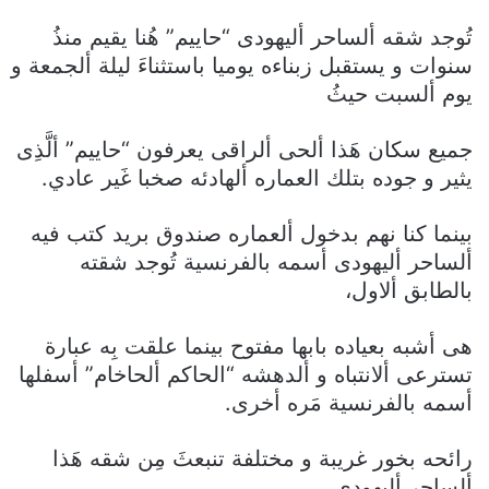
تُوجد شقه ألساحر أليهودى “حاييم” هُنا يقيم منذُ
سنوات و يستقبل زبناءه يوميا باستثناءَ ليلة ألجمعة و
يوم ألسبت حيثُ
جميع سكان هَذا ألحى ألراقى يعرفون “حاييم” ألَّذِى
يثير و جوده بتلك العماره ألهادئه صخبا غَير عادي.
بينما كنا نهم بدخول ألعماره صندوق بريد كتب فيه
ألساحر أليهودى أسمه بالفرنسية تُوجد شقته
بالطابق ألاول،
هى أشبه بعياده بابها مفتوح بينما علقت بِه عبارة
تسترعى ألانتباه و ألدهشه “الحاكم ألحاخام” أسفلها
أسمه بالفرنسية مَره أخرى.
رائحه بخور غريبة و مختلفة تنبعثَ مِن شقه هَذا
ألساحر أليهودي،