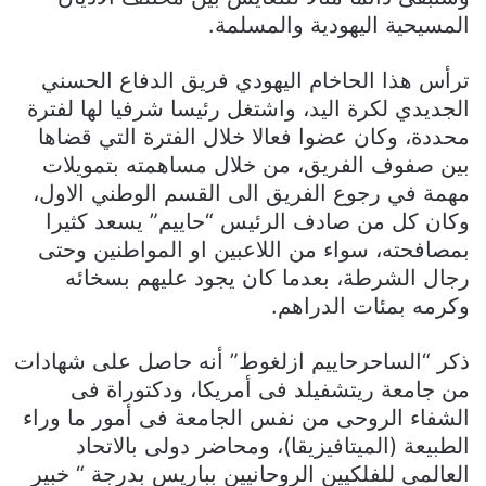
المسيحية اليهودية والمسلمة.
ترأس هذا الحاخام اليهودي فريق الدفاع الحسني
الجديدي لكرة اليد، واشتغل رئيسا شرفيا لها لفترة
محددة، وكان عضوا فعالا خلال الفترة التي قضاها
بين صفوف الفريق، من خلال مساهمته بتمويلات
مهمة في رجوع الفريق الى القسم الوطني الاول،
وكان كل من صادف الرئيس “حاييم” يسعد كثيرا
بمصافحته، سواء من اللاعبين او المواطنين وحتى
رجال الشرطة، بعدما كان يجود عليهم بسخائه
وكرمه بمئات الدراهم.
ذكر “الساحرحاييم ازلغوط” أنه حاصل على شهادات
من جامعة ريتشفيلد فى أمريكا، ودكتوراة فى
الشفاء الروحى من نفس الجامعة فى أمور ما وراء
الطبيعة (الميتافيزيقا)، ومحاضر دولى بالاتحاد
العالمى للفلكيين الروحانيين بباريس بدرجة “ خبير