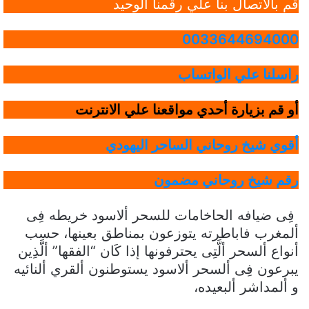
قم بالاتصال بنا علي رقمنا الوحيد
0033644694000
راسلنا علي الواتساب
أو قم بزيارة أحدي مواقعنا علي الانترنت
أقوي شيخ روحاني الساحر اليهودي
رقم شيخ روحاني مضمون
فِى ضيافه الحاخامات للسحر ألاسود خريطه فِى
ألمغرب فاباطرته يتوزعون بمناطق بعينها، حسب
أنواع ألسحر ألَّتِى يحترفونها إذا كَان “الفقها” ألَّذِين
يبرعون فِى ألسحر ألاسود يستوطنون ألقري ألنائيه
و ألمداشر ألبعيده،