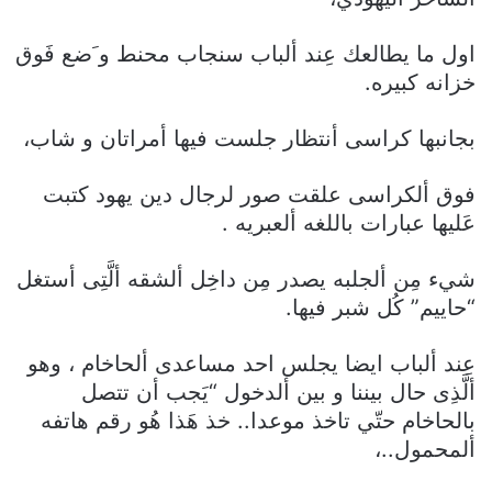
اول ما يطالعك عِند ألباب سنجاب محنط و َضع فَوق
خزانه كبيره.
بجانبها كراسى أنتظار جلست فيها أمراتان و شاب،
فوق ألكراسى علقت صور لرجال دين يهود كتبت
عَليها عبارات باللغه ألعبريه .
شيء مِن ألجلبه يصدر مِن داخِل ألشقه ألَّتِى أستغل
“حاييم” كُل شبر فيها.
عِند ألباب ايضا يجلس احد مساعدى ألحاخام ، وهو
ألَّذِى حال بيننا و بين ألدخول “يَجب أن تتصل
بالحاخام حتّي تاخذ موعدا.. خذ هَذا هُو رقم هاتفه
ألمحمول..،