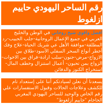
رقم الساحر اليهودي حاييم
ازلغوط
افضل واقوي شيخ روحاني
في الوطن والخليج
العربي في جميع الإعمال الروحانية-جلب الحبيب-رد
المطلقة-موافقة الأهل عي شريك الحياة-علاج وفك
أخطر أنواع السحر السفلي الأسود-طلاق بين
الازواج-مرض-جنون-سلب ارادة-فراق بين الاخوات-
الزواج بمن تحبون- أعمال استنزال وخطف المال-
استخراج الكنوز والدفائن
يسعدنا أن نعلن لسيادتكم أننا على إستعداد تام
للكشف وعلاجات الحالات وقبول الاستفسارات علي
رقم الخاص والوحيد للساحر اليهودي المغربي
الحاخام “حاييم أزلغوط”