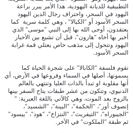
التطبيقية للديانة اليهودية، هذا الأمر يبرر براعة
اليهود في السحر، واحتراف رجال الدين اليهود
السحر الأسود أو “الكبالا” ، وهي كلمة سرية كما
يعتقدون، أوحى الله بها إلى النبي “موسى” الذي
أخبر بها أخاه “هارون”، قبل أن تشيع بين الأحبار
اليهود وتتحول إلى مذهب خاص يعتلي قمة غرابة
السحر الأسود.
تقوم فلسفة “الكابالا” على شجرة الحياة كما
يسمونها، أصلها في السماء وفروعها في الأرض، أي
أنها مقلوبة او تبدأ بالذات العليا وتنتهي بالعالم
الدنيوي، وتتكون من عشر طبقات يتاح السفر بينها
بالروح بعد الموت، وهي كالآتي باللغة العبرية: ”
إنصوف أور”، “الخكمة”، “البينة”، “الشسيد”،
“الجيبوراه”، “التيفريث”، “النتزاخ”، “هود”، “ييسود”
ثم طبقة “الملكوت” في الآخر.