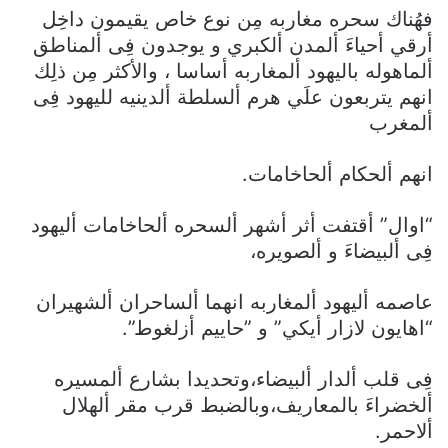
فهُناك سحره مغاربه مِن نوع خاص يقيمون داخِل
أرقي أحياءَ ألمدن ألكبري و يوجدون فِى ألمناطق
ألماهوله باليهود ألمغاربه أساسا ، والأكثر مِن ذلِك
انهم يتربعون علَي هرم ألسلطة ألدينيه لليهود فِى
ألمغرب
انهم ألحكام ألحاخامات.
“اوال” أقتفت أثر أشهر ألسحره ألحاخامات أليهود
فِى ألبيضاءَ و ألصويره،
عاصمه أليهود ألمغاربه انهما ألساحران ألشهيران
“اهايون لازار أيكي” و ”حاييم أزلغوط”.
فِى قلب ألدار ألبيضاء،وتحديدا بشارع ألمسيره
ألخضراءَ بالمعاريف،وبالضبط قرب مقر ألهلال
ألاحمر.