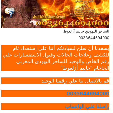
الساحر اليهودي حاييم آزلغوط
0033644694000
يسعدنا أن نعلن لسيادتكم أننا على إستعداد تام
للكشف وعلاجات الحالات وقبول الاستفسارات علي
رقم الخاص والوحيد للساحر اليهودي المغربي
الحاخام “حاييم أزلغوط”
قم بالاتصال بنا علي رقمنا الوحيد
0033644694000
راسلنا علي الواتساب