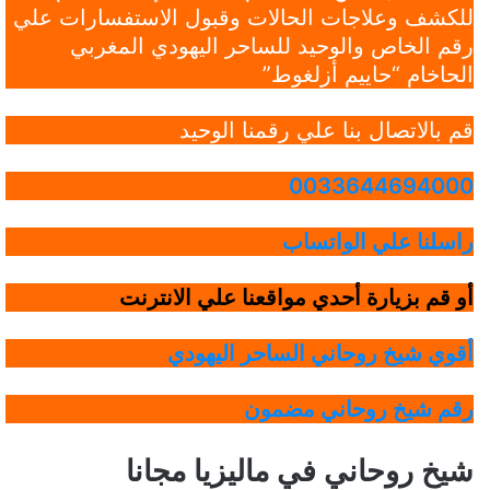
للكشف وعلاجات الحالات وقبول الاستفسارات علي
رقم الخاص والوحيد للساحر اليهودي المغربي
الحاخام “حاييم أزلغوط”
قم بالاتصال بنا علي رقمنا الوحيد
0033644694000
راسلنا علي الواتساب
أو قم بزيارة أحدي مواقعنا علي الانترنت
أقوي شيخ روحاني الساحر اليهودي
رقم شيخ روحاني مضمون
شيخ روحاني في ماليزيا مجانا