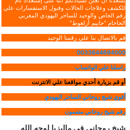
يسعدنا أن نعلن لسيادتكم أننا على إستعداد تام
للكشف وعلاجات الحالات وقبول الاستفسارات علي
رقم الخاص والوحيد للساحر اليهودي المغربي
الحاخام “حاييم أزلغوط”
قم بالاتصال بنا علي رقمنا الوحيد
0033644694000
راسلنا علي الواتساب
أو قم بزيارة أحدي مواقعنا علي الانترنت
أقوي شيخ روحاني الساحر اليهودي
رقم شيخ روحاني مضمون
شيخ روحاني في ماليزيا لوجه الله