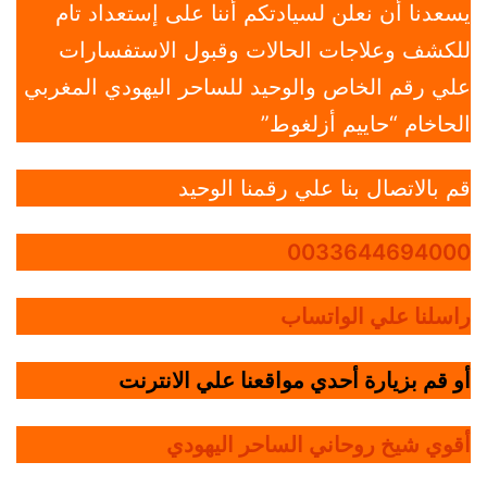
يسعدنا أن نعلن لسيادتكم أننا على إستعداد تام
للكشف وعلاجات الحالات وقبول الاستفسارات
علي رقم الخاص والوحيد للساحر اليهودي المغربي
الحاخام “حاييم أزلغوط”
قم بالاتصال بنا علي رقمنا الوحيد
0033644694000
راسلنا علي الواتساب
أو قم بزيارة أحدي مواقعنا علي الانترنت
أقوي شيخ روحاني الساحر اليهودي