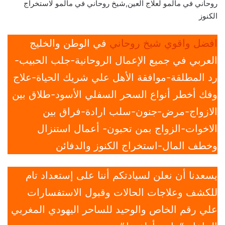
روحاني في مالمو لعلاج العين,شيخ روحاني في مالمو لاستخراج
الكنوز
افضل واقوي شيخ روحاني
في الوطن والخليج
العربي في جميع الإعمال الروحانية-جلب الحبيب-
رد المطلقة-موافقة الأهل علي شريك الحياة-علاج
وفك أخطر أنواع السحر السفلي الأسود-طلاق بين
الازواج-مرض-جنون-سلب ارادة-فراق بين
الاخوات-الزواج بمن تحبون- أعمال استنزال
وخطف المال-استخراج الكنوز والدفائن
يسعدنا أن نعلن لسيادتكم أننا على إستعداد تام
للكشف وعلاجات الحالات وقبول الاستفسارات
علي رقم الخاص والوحيد للساحر اليهودي المغربي