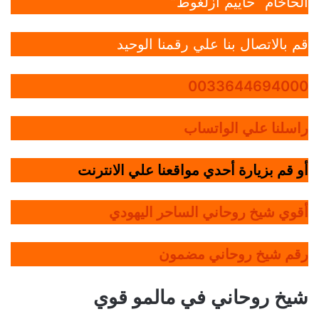
الحاخام “حاييم أزلغوط”
قم بالاتصال بنا علي رقمنا الوحيد
0033644694000
راسلنا علي الواتساب
أو قم بزيارة أحدي مواقعنا علي الانترنت
أقوي شيخ روحاني الساحر اليهودي
رقم شيخ روحاني مضمون
شيخ روحاني في مالمو قوي