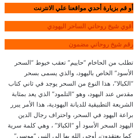
أو قم بزيارة أحدي مواقعنا علي الانترنت
أقوي شيخ روحاني الساحر اليهودي
رقم شيخ روحاني مضمون
تطلب من الحاخام “حاييم” تعقب خيوط “السحر
الأسود” الخاص باليهود، والذي يسمى بسحر
“الكبالا”، هذا النوع من السحر يوجد في ثاني كتاب
مقدس عند اليهود، وهو “التلمود” الذي يعد بمثابة
الشريعة التطبيقية للديانة اليهودية، هذا الأمر يبرر
براعة اليهود في السحر، واحتراف رجال الدين
اليهود السحر الأسود أو “الكبالا” ، وهي كلمة سرية
كما يعتقدون، أوحى الله بها إلى النبي “موسى”