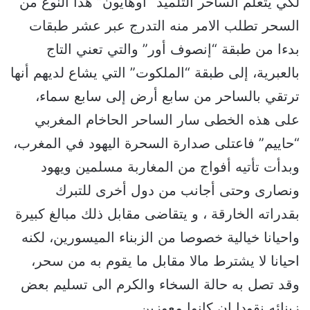
لكي يتعلم الساحر التلميذ “أوهايون” هذا النوع من
السحر تطلب الامر منه التدرج عبر عشر طبقات
بدءا من طبقة “إنصوف أور” والتي تعني التاج
بالعبرية، إلى طبقة “الملكوت” التي يشاع لديهم أنها
ترتقي بالساحر من سابع أرض إلى سابع سماء،
على هذه الخطى سار الساحر الحاخام المغربي
“حاييم” فاعتلى صدارة السحرة اليهود في المغرب،
وبدأت تأتيه أفواج من المغاربة مسلمين ويهود
ونصارى وحتى أجانب من دول أخرى للتبرك
بقدراته الخارقة ، و يتقاضى مقابل ذلك مبالغ كبيرة
واحيانا خيالية خصوصا من الزبناء الميسورين، لكنه
احيانا لا يشترط مالا مقابل ما يقوم به من سحر،
وقد تصل به حالة السخاء والكرم الى تسليم بعض
زبنائه نقودا إن كانوا معوزين.