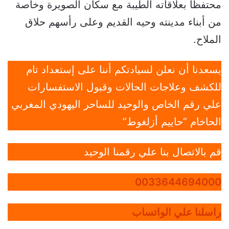
محتفظا بعلاقاته الطيبة مع سكان الصويرة وخاصة
من أبناء مدينته وحيه القديم وعلى رأسهم حلاق
الملاح.
يسعدنا أن نعلن لسيادتكم أننا على إستعداد تام
للكشف وعلاجات الحالات وقبول الاستفسارات
علي رقم الخاص والوحيد للساحر اليهودي المغربي
الحاخام “حاييم أزلغوط”
قم بالاتصال بنا علي رقمنا الوحيد
0033644694000
راسلنا علي الواتساب