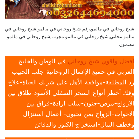
شيخ روحاني في مالمو,رقم شيخ روحاني في مالمو,شيخ روحاني في
مالمو مجاني,شيخ روحاني في مالمو مجرب,شيخ روحاني في مالمو
مضمون
افضل واقوي شيخ روحاني
في الوطن والخليج
العربي في جميع الإعمال الروحانية-جلب الحبيب-
رد المطلقة-موافقة الأهل علي شريك الحياة-علاج
وفك أخطر أنواع السحر السفلي الأسود-طلاق بين
الازواج-مرض-جنون-سلب ارادة-فراق بين
الاخوات-الزواج بمن تحبون- أعمال استنزال
وخطف المال-استخراج الكنوز والدفائن