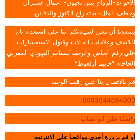
الاخوات-الزواج بمن تحبون- أعمال استنزال
وخطف المال-استخراج الكنوز والدفائن
يسعدنا أن نعلن لسيادتكم أننا على إستعداد تام
للكشف وعلاجات الحالات وقبول الاستفسارات
علي رقم الخاص والوحيد للساحر اليهودي المغربي
الحاخام “حاييم أزلغوط”
قم بالاتصال بنا علي رقمنا الوحيد
0033644694000
راسلنا علي الواتساب
أو قم بزيارة أحدي مواقعنا علي الانترنت