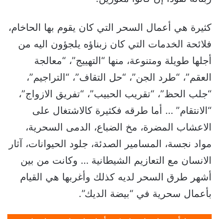
كثيرة هي أعمال السحر التي كان يقوم بها الحاخام،
فلائحة الخدمات التي كان زبناؤه يلجؤون اليه من
أجلها طويلة ومتنوعة، منها “التهييج”، “معالجة
العقم”، “طرد الجن”، “حل التقاف”، “التراجيم”،
“جلب الحظ”، “تقريب الحبيب”، “تفريق الازواج”،
“الانتقام” … أما طرقه فكثيرة كالاشتغال على
الاعشاب المضرة، مخ الضباع، الدمى السحرية،
مواد نجسة، المسامير الصدئة، جلود الحيوانات، آثار
الانسان مع التعازيم الشيطانية … وكانت من بين
أشهر طرق السحر لديه كذلك وأغربها هي القيام
بأعمال سحرية في “بيضة الديك”.