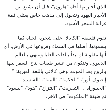
الذي أخبر بها أخاه “هارون”، قبل أن تشيع بين
الأحبار اليهود وتتحول إلى مذهب خاص يعتلي قمة
غرابة السحر الأسود.
تقوم فلسفة “الكابالا” على شجرة الحياة كما
يسمونها، أصلها في السماء وفروعها في الأرض، أي
أنها مقلوبة او تبدأ بالذات العليا وتنتهي بالعالم
الدنيوي، وتتكون من عشر طبقات يتاح السفر بينها
بالروح بعد الموت، وهي كالآتي باللغة العبرية: ”
إنصوف أور”، “الخكمة”، “البينة”، “الشسيد”،
“الجيبوراه”، “التيفريث”، “النتزاخ”، “هود”، “ييسود”
ثم طبقة “الملكوت” في الآخر.