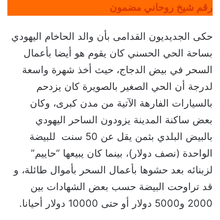
رقم شيخ روحاني مضمون
حكى الجديديون القدامى بأن والد الحاخام اليهودي
بساحة الحي الحسني كان يقوم هو أيضا بأعمال
السحر في بيض الدجاج، حيث أخذ شهرة واسعة
لدرجة أن الحي الصغير بالصويرة كان يزدحم
بالسيارات الفارهة الآتية من مدن كبرى، وكان
بعض ساكنة المدينة يزودون الساحر اليهودي
بالبيض البلدي بثمن يقل عن 50 سنت للبيضة
الواحدة (نصف دولار)، بينما كان يبيعها “حاييم”
لزبنائه بعد حشوها بأعمال السحر بأموال طائلة، و
قد تراوحت البيضة حسب بعض الشهادات بين
2000 و5000 دولار أو حتى 10000 دولار أحيانا.