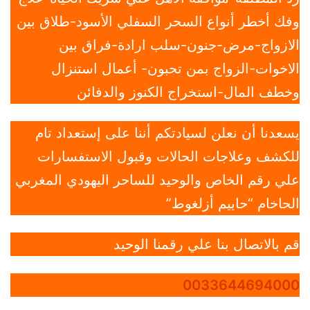
وفك أخطر أنواع السحر السفلي الأسود-طلاق بين
الازواج-مرض-جنون-سلب ارادة-فراق بين
الاخوات-الزواج بمن تحبون- أعمال استنزال
وخطف المال-استخراج الكنوز والدفائن
يسعدنا أن نعلن لسيادتكم أننا على إستعداد تام
للكشف وعلاجات الحالات وقبول الاستفسارات
علي رقم الخاص والوحيد للساحر اليهودي المغربي
الحاخام “حاييم أزلغوط”
قم بالاتصال بنا علي رقمنا الوحيد
0033644694000