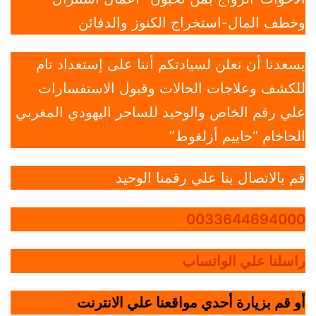
وخطف المال-استخراج الكنوز والدفائن
يسعدنا أن نعلن لسيادتكم أننا على إستعداد تام
للكشف وعلاجات الحالات وقبول الاستفسارات
علي رقم الخاص والوحيد للساحر اليهودي المغربي
الحاخام “حاييم أزلغوط”
قم بالاتصال بنا علي رقمنا الوحيد
0033644694000
راسلنا علي الواتساب
أو قم بزيارة أحدي مواقعنا علي الانترنت