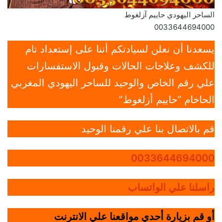
الساحر اليهودي حاييم آزلغوط
0033644694000
يسعدنا أن نعلن لسيادتكم أننا على إستعداد تام
للكشف وعلاجات الحالات وقبول الاستفسارات
علي رقم الخاص والوحيد للساحر اليهودي المغربي
الحاخام “حاييم أزلغوط”
قم بالاتصال بنا علي رقمنا الوحيد
0033644694000
راسلنا علي الواتساب
أو قم بزيارة أحدي مواقعنا علي الانترنت