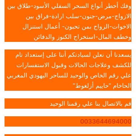
وفك أخطر أنواع السحر السفلي الأسود-طلاق بين
الازواج-مرض-جنون-سلب ارادة-فراق بين
الاخوات-الزواج بمن تحبون- أعمال استنزال
وخطف المال-استخراج الكنوز والدفائن
يسعدنا أن نعلن لسيادتكم أننا على إستعداد تام
للكشف وعلاجات الحالات وقبول الاستفسارات
علي رقم الخاص والوحيد للساحر اليهودي المغربي
الحاخام “حاييم أزلغوط”
قم بالاتصال بنا علي رقمنا الوحيد
0033644694000