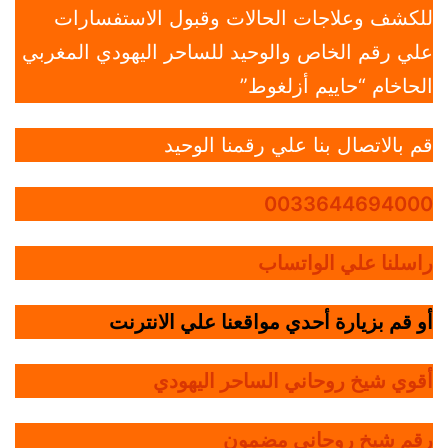
للكشف وعلاجات الحالات وقبول الاستفسارات
علي رقم الخاص والوحيد للساحر اليهودي المغربي
الحاخام “حاييم أزلغوط”
قم بالاتصال بنا علي رقمنا الوحيد
0033644694000
راسلنا علي الواتساب
أو قم بزيارة أحدي مواقعنا علي الانترنت
أقوي شيخ روحاني الساحر اليهودي
رقم شيخ روحاني مضمون