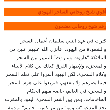
أقوي شيخ روحاني الساحر اليهودي
رقم شيخ روحاني مضمون
كثرت في عهد النبي سليمان أعمال السحر
والشعوذة من اليهود، فأنزل الله عليهم اثنين من
الملائكة ”هاروت وماروت” للتمييز بين السحر
والمعجزة، ولإظهار الفرق كذلك بين كلام الأنبياء
وكلام السحرة، لكن اليهود أسروا على تعلم السحر
فيما يضرهم ولا ينفعهم، فتربعوا على هرم السحر
والسحرة في العالم، خاصة منهم الحكام
الحاخامات، ومن بين أشهر السحرة اليهود بالمغرب
نجد المدعو “شلومو” من مراكش، “حاييم” بمدينة