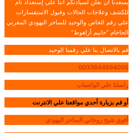
يسعدنا أن نعلن لسيادتكم أننا على إستعداد تام
للكشف وعلاجات الحالات وقبول الاستفسارات
علي رقم الخاص والوحيد للساحر اليهودي المغربي
الحاخام “حاييم أزلغوط”
قم بالاتصال بنا علي رقمنا الوحيد
0033644694000
راسلنا علي الواتساب
أو قم بزيارة أحدي مواقعنا علي الانترنت
أقوي شيخ روحاني الساحر اليهودي