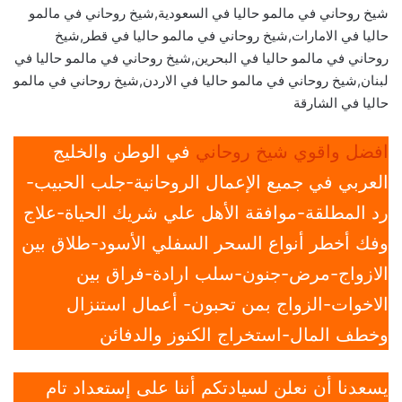
شيخ روحاني في مالمو حاليا في السعودية,شيخ روحاني في مالمو
حاليا في الامارات,شيخ روحاني في مالمو حاليا في قطر,شيخ
روحاني في مالمو حاليا في البحرين,شيخ روحاني في مالمو حاليا في
لبنان,شيخ روحاني في مالمو حاليا في الاردن,شيخ روحاني في مالمو
حاليا في الشارقة
افضل واقوي شيخ روحاني
في الوطن والخليج
العربي في جميع الإعمال الروحانية-جلب الحبيب-
رد المطلقة-موافقة الأهل علي شريك الحياة-علاج
وفك أخطر أنواع السحر السفلي الأسود-طلاق بين
الازواج-مرض-جنون-سلب ارادة-فراق بين
الاخوات-الزواج بمن تحبون- أعمال استنزال
وخطف المال-استخراج الكنوز والدفائن
يسعدنا أن نعلن لسيادتكم أننا على إستعداد تام