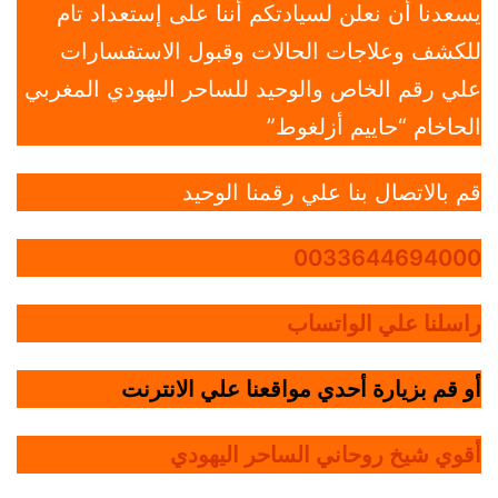
يسعدنا أن نعلن لسيادتكم أننا على إستعداد تام
للكشف وعلاجات الحالات وقبول الاستفسارات
علي رقم الخاص والوحيد للساحر اليهودي المغربي
الحاخام “حاييم أزلغوط”
قم بالاتصال بنا علي رقمنا الوحيد
0033644694000
راسلنا علي الواتساب
أو قم بزيارة أحدي مواقعنا علي الانترنت
أقوي شيخ روحاني الساحر اليهودي