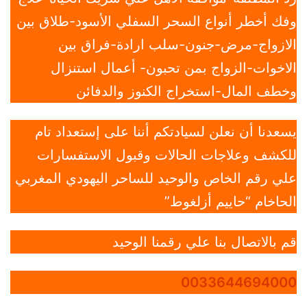
وفك أخطر أنواع السحر السفلي الأسود-طلاق بين
الازواج-مرض-جنون-سلب ارادة-فراق بين
الاخوات-الزواج بمن تحبون- أعمال استنزال
وخطف المال-استخراج الكنوز والدفائن
يسعدنا أن نعلن لسيادتكم أننا على إستعداد تام
للكشف وعلاجات الحالات وقبول الاستفسارات
علي رقم الخاص والوحيد للساحر اليهودي المغربي
الحاخام “حاييم أزلغوط”
قم بالاتصال بنا علي رقمنا الوحيد
0033644694000