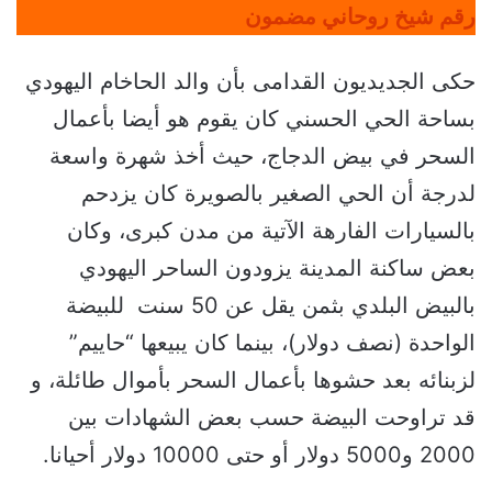
رقم شيخ روحاني مضمون
حكى الجديديون القدامى بأن والد الحاخام اليهودي
بساحة الحي الحسني كان يقوم هو أيضا بأعمال
السحر في بيض الدجاج، حيث أخذ شهرة واسعة
لدرجة أن الحي الصغير بالصويرة كان يزدحم
بالسيارات الفارهة الآتية من مدن كبرى، وكان
بعض ساكنة المدينة يزودون الساحر اليهودي
بالبيض البلدي بثمن يقل عن 50 سنت للبيضة
الواحدة (نصف دولار)، بينما كان يبيعها “حاييم”
لزبنائه بعد حشوها بأعمال السحر بأموال طائلة، و
قد تراوحت البيضة حسب بعض الشهادات بين
2000 و5000 دولار أو حتى 10000 دولار أحيانا.