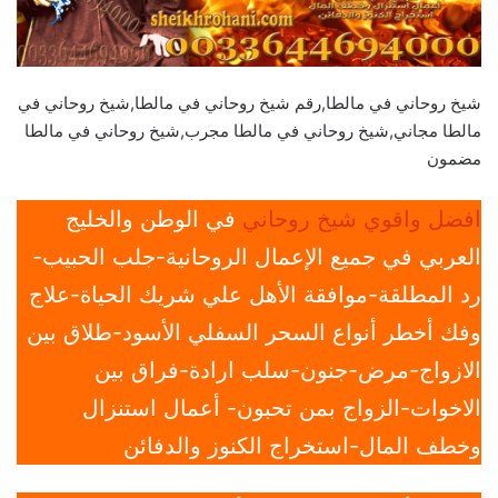
شيخ روحاني في مالطا,رقم شيخ روحاني في مالطا,شيخ روحاني في
مالطا مجاني,شيخ روحاني في مالطا مجرب,شيخ روحاني في مالطا
مضمون
افضل واقوي شيخ روحاني
في الوطن والخليج
العربي في جميع الإعمال الروحانية-جلب الحبيب-
رد المطلقة-موافقة الأهل علي شريك الحياة-علاج
وفك أخطر أنواع السحر السفلي الأسود-طلاق بين
الازواج-مرض-جنون-سلب ارادة-فراق بين
الاخوات-الزواج بمن تحبون- أعمال استنزال
وخطف المال-استخراج الكنوز والدفائن