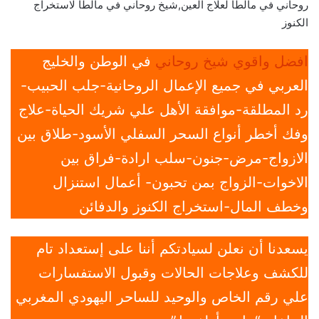
روحاني في مالطا لعلاج العين,شيخ روحاني في مالطا لاستخراج
الكنوز
افضل واقوي شيخ روحاني
في الوطن والخليج
العربي في جميع الإعمال الروحانية-جلب الحبيب-
رد المطلقة-موافقة الأهل علي شريك الحياة-علاج
وفك أخطر أنواع السحر السفلي الأسود-طلاق بين
الازواج-مرض-جنون-سلب ارادة-فراق بين
الاخوات-الزواج بمن تحبون- أعمال استنزال
وخطف المال-استخراج الكنوز والدفائن
يسعدنا أن نعلن لسيادتكم أننا على إستعداد تام
للكشف وعلاجات الحالات وقبول الاستفسارات
علي رقم الخاص والوحيد للساحر اليهودي المغربي