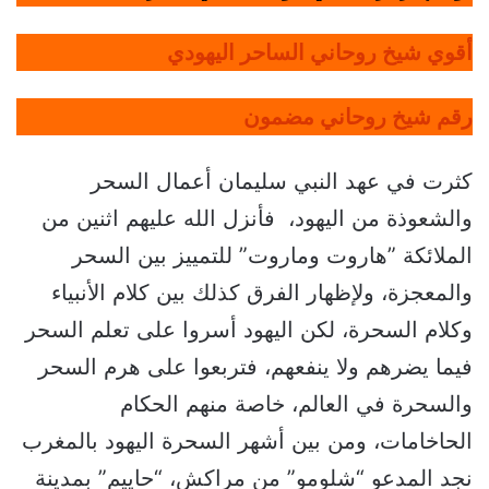
أقوي شيخ روحاني الساحر اليهودي
رقم شيخ روحاني مضمون
كثرت في عهد النبي سليمان أعمال السحر
والشعوذة من اليهود، فأنزل الله عليهم اثنين من
الملائكة ”هاروت وماروت” للتمييز بين السحر
والمعجزة، ولإظهار الفرق كذلك بين كلام الأنبياء
وكلام السحرة، لكن اليهود أسروا على تعلم السحر
فيما يضرهم ولا ينفعهم، فتربعوا على هرم السحر
والسحرة في العالم، خاصة منهم الحكام
الحاخامات، ومن بين أشهر السحرة اليهود بالمغرب
نجد المدعو “شلومو” من مراكش، “حاييم” بمدينة