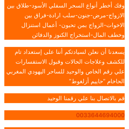
وفك أخطر أنواع السحر السفلي الأسود-طلاق بين
الازواج-مرض-جنون-سلب ارادة-فراق بين
الاخوات-الزواج بمن تحبون- أعمال استنزال
وخطف المال-استخراج الكنوز والدفائن
يسعدنا أن نعلن لسيادتكم أننا على إستعداد تام
للكشف وعلاجات الحالات وقبول الاستفسارات
علي رقم الخاص والوحيد للساحر اليهودي المغربي
الحاخام “حاييم أزلغوط”
قم بالاتصال بنا علي رقمنا الوحيد
0033644694000