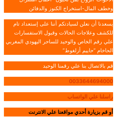
وخطف المال-استخراج الكنوز والدفائن
يسعدنا أن نعلن لسيادتكم أننا على إستعداد تام
للكشف وعلاجات الحالات وقبول الاستفسارات
علي رقم الخاص والوحيد للساحر اليهودي المغربي
الحاخام “حاييم أزلغوط”
قم بالاتصال بنا علي رقمنا الوحيد
0033644694000
راسلنا علي الواتساب
أو قم بزيارة أحدي مواقعنا علي الانترنت