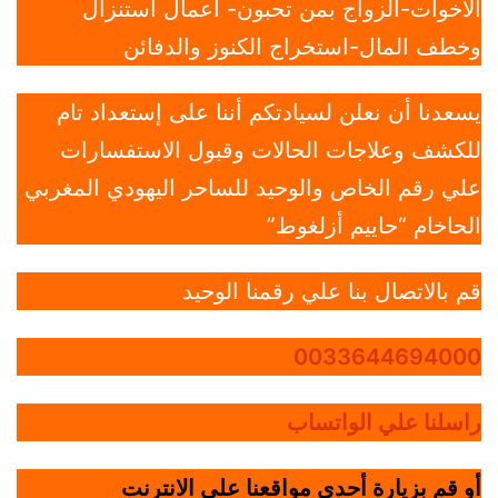
الاخوات-الزواج بمن تحبون- أعمال استنزال
وخطف المال-استخراج الكنوز والدفائن
يسعدنا أن نعلن لسيادتكم أننا على إستعداد تام
للكشف وعلاجات الحالات وقبول الاستفسارات
علي رقم الخاص والوحيد للساحر اليهودي المغربي
الحاخام “حاييم أزلغوط”
قم بالاتصال بنا علي رقمنا الوحيد
0033644694000
راسلنا علي الواتساب
أو قم بزيارة أحدي مواقعنا علي الانترنت