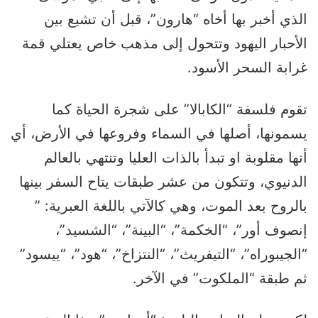
الذي أخبر بها أخاه “هارون”، قبل أن تشيع بين
الأحبار اليهود وتتحول إلى مذهب خاص يعتلي قمة
غرابة السحر الأسود.
تقوم فلسفة “الكابالا” على شجرة الحياة كما
يسمونها، أصلها في السماء وفروعها في الأرض، أي
أنها مقلوبة او تبدأ بالذات العليا وتنتهي بالعالم
الدنيوي، وتتكون من عشر طبقات يتاح السفر بينها
بالروح بعد الموت، وهي كالآتي باللغة العبرية: ”
إنصوف أور”، “الخكمة”، “البينة”، “الشسيد”،
“الجيبوراه”، “التيفريث”، “النتزاخ”، “هود”، “ييسود”
ثم طبقة “الملكوت” في الآخر.