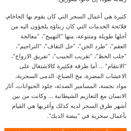
كثيرة هي أعمال السحر التي كان يقوم بها الحاخام،
فلائحة الخدمات التي كان زبناؤه يلجؤون اليه من
أجلها طويلة ومتنوعة، منها “التهييج”، “معالجة
العقم”، “طرد الجن”، “حل التقاف”، “التراجيم”،
“جلب الحظ”، “تقريب الحبيب”، “تفريق الازواج”،
“الانتقام” … أما طرقه فكثيرة كالاشتغال على
الاعشاب المضرة، مخ الضباع، الدمى السحرية،
مواد نجسة، المسامير الصدئة، جلود الحيوانات، آثار
الانسان مع التعازيم الشيطانية … وكانت من بين
أشهر طرق السحر لديه كذلك وأغربها هي القيام
بأعمال سحرية في “بيضة الديك”.