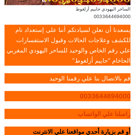
الساحر اليهودي حاييم آزلغوط
0033644694000
يسعدنا أن نعلن لسيادتكم أننا على إستعداد تام
للكشف وعلاجات الحالات وقبول الاستفسارات
علي رقم الخاص والوحيد للساحر اليهودي المغربي
الحاخام “حاييم أزلغوط”
قم بالاتصال بنا علي رقمنا الوحيد
0033644694000
راسلنا علي الواتساب
أو قم بزيارة أحدي مواقعنا علي الانترنت