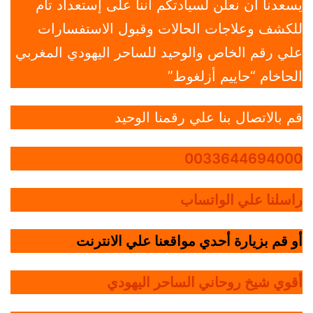
يسعدنا أن نعلن لسيادتكم أننا على إستعداد تام
للكشف وعلاجات الحالات وقبول الاستفسارات
علي رقم الخاص والوحيد للساحر اليهودي المغربي
الحاخام “حاييم أزلغوط”
قم بالاتصال بنا علي رقمنا الوحيد
0033644694000
راسلنا علي الواتساب
أو قم بزيارة أحدي مواقعنا علي الانترنت
أقوي شيخ روحاني الساحر اليهودي