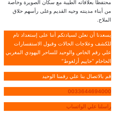
محتفظا بعلاقاته الطيبة مع سكان الصويرة وخاصة
من أبناء مدينته وحيه القديم وعلى رأسهم حلاق
الملاح.
يسعدنا أن نعلن لسيادتكم أننا على إستعداد تام
للكشف وعلاجات الحالات وقبول الاستفسارات
علي رقم الخاص والوحيد للساحر اليهودي المغربي
الحاخام “حاييم أزلغوط”
قم بالاتصال بنا علي رقمنا الوحيد
0033644694000
راسلنا علي الواتساب