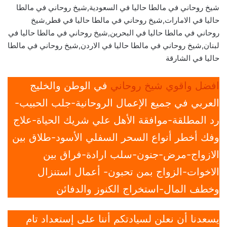
شيخ روحاني في مالطا حاليا في السعودية,شيخ روحاني في مالطا
حاليا في الامارات,شيخ روحاني في مالطا حاليا في قطر,شيخ
روحاني في مالطا حاليا في البحرين,شيخ روحاني في مالطا حاليا في
لبنان,شيخ روحاني في مالطا حاليا في الاردن,شيخ روحاني في مالطا
حاليا في الشارقة
افضل واقوي شيخ روحاني
في الوطن والخليج
العربي في جميع الإعمال الروحانية-جلب الحبيب-
رد المطلقة-موافقة الأهل علي شريك الحياة-علاج
وفك أخطر أنواع السحر السفلي الأسود-طلاق بين
الازواج-مرض-جنون-سلب ارادة-فراق بين
الاخوات-الزواج بمن تحبون- أعمال استنزال
وخطف المال-استخراج الكنوز والدفائن
يسعدنا أن نعلن لسيادتكم أننا على إستعداد تام