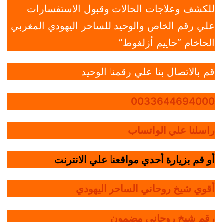
للكشف وعلاجات الحالات وقبول الاستفسارات
علي رقم الخاص والوحيد للساحر اليهودي المغربي
الحاخام “حاييم أزلغوط”
قم بالاتصال بنا علي رقمنا الوحيد
0033644694000
راسلنا علي الواتساب
أو قم بزيارة أحدي مواقعنا علي الانترنت
أقوي شيخ روحاني الساحر اليهودي
رقم شيخ روحاني مضمون