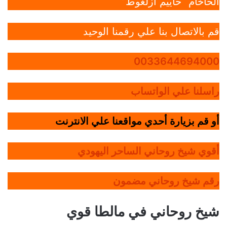
الحاخام “حاييم أزلغوط”
قم بالاتصال بنا علي رقمنا الوحيد
0033644694000
راسلنا علي الواتساب
أو قم بزيارة أحدي مواقعنا علي الانترنت
أقوي شيخ روحاني الساحر اليهودي
رقم شيخ روحاني مضمون
شيخ روحاني في مالطا قوي