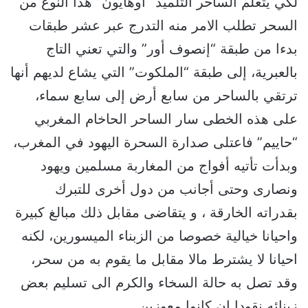
لكي يتعلم الساحر التلميذ “أوهايون” هذا النوع من
السحر تطلب الامر منه التدرج عبر عشر طبقات
بدءا من طبقة “إنصوف أور” والتي تعني التاج
بالعبرية، إلى طبقة “الملكوت” التي يشاع لديهم أنها
ترتقي بالساحر من سابع أرض إلى سابع سماء،
على هذه الخطى سار الساحر الحاخام المغربي
“حاييم” فاعتلى صدارة السحرة اليهود في المغرب،
وبدأت تأتيه أفواج من المغاربة مسلمين ويهود
ونصارى وحتى أجانب من دول أخرى للتبرك
بقدراته الخارقة ، و يتقاضى مقابل ذلك مبالغ كبيرة
واحيانا خيالية خصوصا من الزبناء الميسورين، لكنه
احيانا لا يشترط مالا مقابل ما يقوم به من سحر،
وقد تصل به حالة السخاء والكرم الى تسليم بعض
زبنائه نقودا إن كانوا معوزين.