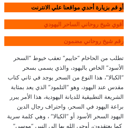
أو قم بزيارة أحدي مواقعنا علي الانترنت
أقوي شيخ روحاني الساحر اليهودي
رقم شيخ روحاني مضمون
تطلب من الحاخام “حاييم” تعقب خيوط “السحر
الأسود” الخاص باليهود، والذي يسمى بسحر
“الكبالا”، هذا النوع من السحر يوجد في ثاني كتاب
مقدس عند اليهود، وهو “التلمود” الذي يعد بمثابة
الشريعة التطبيقية للديانة اليهودية، هذا الأمر يبرر
براعة اليهود في السحر، واحتراف رجال الدين
اليهود السحر الأسود أو “الكبالا” ، وهي كلمة سرية
كما يعتقدون، أوحى الله بها إلى النبي “موسى”