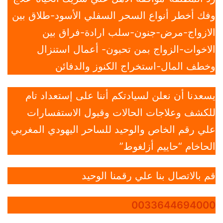
وفك أخطر أنواع السحر السفلي الأسود-طلاق بين
الازواج-مرض-جنون-سلب ارادة-فراق بين
الاخوات-الزواج بمن تحبون- أعمال استنزال
وخطف المال-استخراج الكنوز والدفائن
يسعدنا أن نعلن لسيادتكم أننا على إستعداد تام
للكشف وعلاجات الحالات وقبول الاستفسارات
علي رقم الخاص والوحيد للساحر اليهودي المغربي
الحاخام “حاييم أزلغوط”
قم بالاتصال بنا علي رقمنا الوحيد
0033644694000