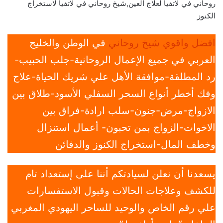
روحاني في لاتفيا لعلاج العين,شيخ روحاني في لاتفيا لاستخراج
الكنوز
افضل واقوي شيخ روحاني
في الوطن والخليج
العربي في جميع الإعمال الروحانية-جلب الحبيب-
رد المطلقة-موافقة الأهل علي شريك الحياة-علاج
وفك أخطر أنواع السحر السفلي الأسود-طلاق بين
الازواج-مرض-جنون-سلب ارادة-فراق بين
الاخوات-الزواج بمن تحبون- أعمال استنزال
وخطف المال-استخراج الكنوز والدفائن
يسعدنا أن نعلن لسيادتكم أننا على إستعداد تام
للكشف وعلاجات الحالات وقبول الاستفسارات
علي رقم الخاص والوحيد للساحر اليهودي المغربي