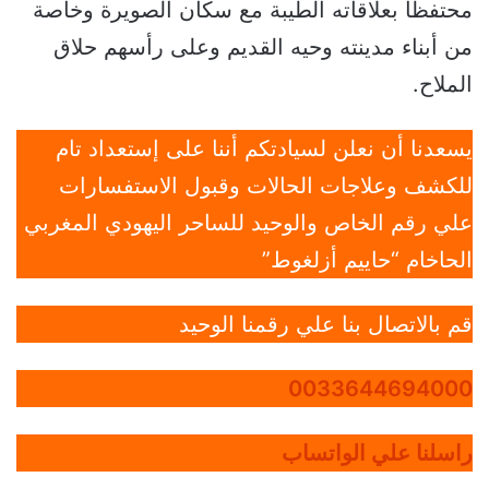
محتفظا بعلاقاته الطيبة مع سكان الصويرة وخاصة
من أبناء مدينته وحيه القديم وعلى رأسهم حلاق
الملاح.
يسعدنا أن نعلن لسيادتكم أننا على إستعداد تام
للكشف وعلاجات الحالات وقبول الاستفسارات
علي رقم الخاص والوحيد للساحر اليهودي المغربي
الحاخام “حاييم أزلغوط”
قم بالاتصال بنا علي رقمنا الوحيد
0033644694000
راسلنا علي الواتساب