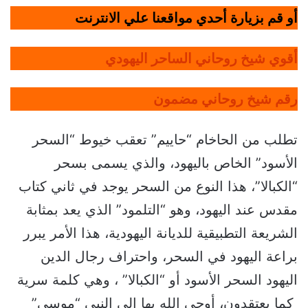
أو قم بزيارة أحدي مواقعنا علي الانترنت
أقوي شيخ روحاني الساحر اليهودي
رقم شيخ روحاني مضمون
تطلب من الحاخام “حاييم” تعقب خيوط “السحر
الأسود” الخاص باليهود، والذي يسمى بسحر
“الكبالا”، هذا النوع من السحر يوجد في ثاني كتاب
مقدس عند اليهود، وهو “التلمود” الذي يعد بمثابة
الشريعة التطبيقية للديانة اليهودية، هذا الأمر يبرر
براعة اليهود في السحر، واحتراف رجال الدين
اليهود السحر الأسود أو “الكبالا” ، وهي كلمة سرية
كما يعتقدون، أوحى الله بها إلى النبي “موسى”