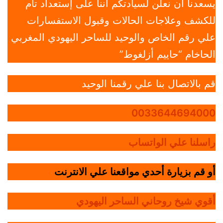
يسعدنا أن نعلن لسيادتكم أننا على إستعداد تام
للكشف وعلاجات الحالات وقبول الاستفسارات
علي رقم الخاص والوحيد للساحر اليهودي المغربي
الحاخام “حاييم أزلغوط”
قم بالاتصال بنا علي رقمنا الوحيد
0033644694000
راسلنا علي الواتساب
أو قم بزيارة أحدي مواقعنا علي الانترنت
أقوي شيخ روحاني الساحر اليهودي