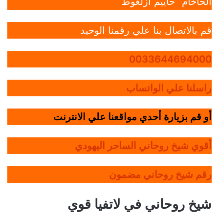
الحاخام “حاييم أزلغوط”
قم بالاتصال بنا علي رقمنا الوحيد
0033644694000
راسلنا علي الواتساب
أو قم بزيارة أحدي مواقعنا علي الانترنت
أقوي شيخ روحاني الساحر اليهودي
رقم شيخ روحاني مضمون
شيخ روحاني في لاتفيا قوي