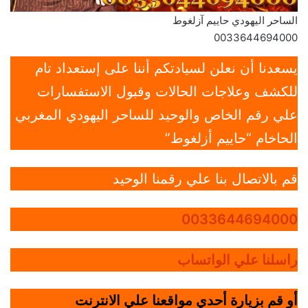
الساحر اليهودي حاييم آزلغوط
0033644694000
يسعدنا أن نعلن لسيادتكم أننا على إستعداد تام
للكشف وعلاجات الحالات وقبول الاستفسارات
علي رقم الخاص والوحيد للساحر اليهودي المغربي
الحاخام “حاييم أزلغوط”
قم بالاتصال بنا علي رقمنا الوحيد
0033644694000
راسلنا علي الواتساب
أو قم بزيارة أحدي مواقعنا علي الانترنت