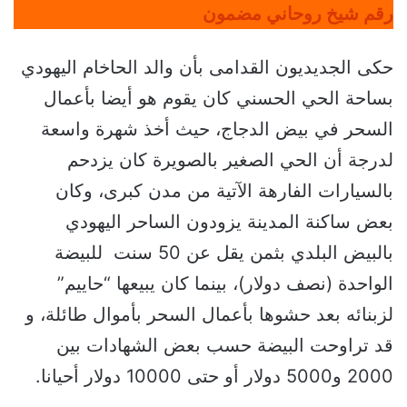
رقم شيخ روحاني مضمون
حكى الجديديون القدامى بأن والد الحاخام اليهودي
بساحة الحي الحسني كان يقوم هو أيضا بأعمال
السحر في بيض الدجاج، حيث أخذ شهرة واسعة
لدرجة أن الحي الصغير بالصويرة كان يزدحم
بالسيارات الفارهة الآتية من مدن كبرى، وكان
بعض ساكنة المدينة يزودون الساحر اليهودي
بالبيض البلدي بثمن يقل عن 50 سنت للبيضة
الواحدة (نصف دولار)، بينما كان يبيعها “حاييم”
لزبنائه بعد حشوها بأعمال السحر بأموال طائلة، و
قد تراوحت البيضة حسب بعض الشهادات بين
2000 و5000 دولار أو حتى 10000 دولار أحيانا.