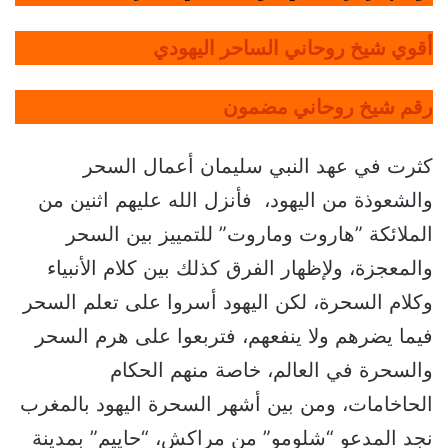
أقوي شيخ روحاني الساحر اليهودي
رقم شيخ روحاني مضمون
كثرت في عهد النبي سليمان أعمال السحر
والشعوذة من اليهود، فأنزل الله عليهم اثنين من
الملائكة ”هاروت وماروت” للتمييز بين السحر
والمعجزة، ولإظهار الفرق كذلك بين كلام الأنبياء
وكلام السحرة، لكن اليهود أسروا على تعلم السحر
فيما يضرهم ولا ينفعهم، فتربعوا على هرم السحر
والسحرة في العالم، خاصة منهم الحكام
الحاخامات، ومن بين أشهر السحرة اليهود بالمغرب
نجد المدعو “شلومو” من مراكش، “حاييم” بمدينة