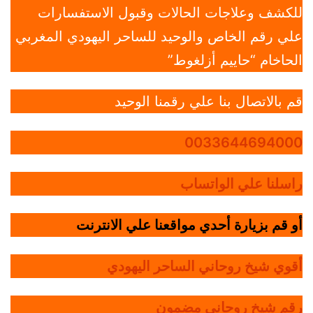
للكشف وعلاجات الحالات وقبول الاستفسارات
علي رقم الخاص والوحيد للساحر اليهودي المغربي
الحاخام “حاييم أزلغوط”
قم بالاتصال بنا علي رقمنا الوحيد
0033644694000
راسلنا علي الواتساب
أو قم بزيارة أحدي مواقعنا علي الانترنت
أقوي شيخ روحاني الساحر اليهودي
رقم شيخ روحاني مضمون