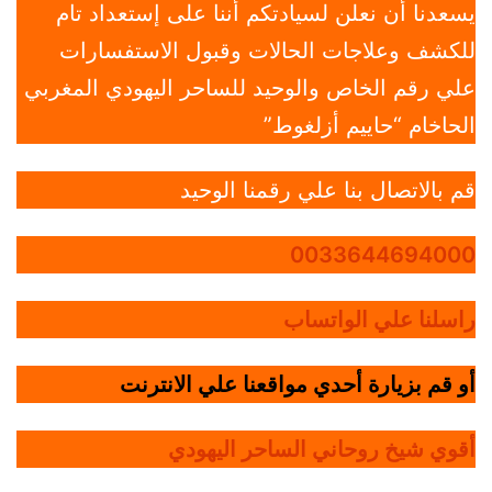
يسعدنا أن نعلن لسيادتكم أننا على إستعداد تام
للكشف وعلاجات الحالات وقبول الاستفسارات
علي رقم الخاص والوحيد للساحر اليهودي المغربي
الحاخام “حاييم أزلغوط”
قم بالاتصال بنا علي رقمنا الوحيد
0033644694000
راسلنا علي الواتساب
أو قم بزيارة أحدي مواقعنا علي الانترنت
أقوي شيخ روحاني الساحر اليهودي