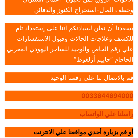
وخطف المال-استخراج الكنوز والدفائن
يسعدنا أن نعلن لسيادتكم أننا على إستعداد تام
للكشف وعلاجات الحالات وقبول الاستفسارات
علي رقم الخاص والوحيد للساحر اليهودي المغربي
الحاخام “حاييم أزلغوط”
قم بالاتصال بنا علي رقمنا الوحيد
0033644694000
راسلنا علي الواتساب
أو قم بزيارة أحدي مواقعنا علي الانترنت