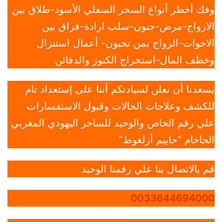
وفك أخطر أنواع السحر السفلي الأسود-طلاق بين
الازواج-مرض-جنون-سلب ارادة-فراق بين
الاخوات-الزواج بمن تحبون- أعمال استنزال
وخطف المال-استخراج الكنوز والدفائن
يسعدنا أن نعلن لسيادتكم أننا على إستعداد تام
للكشف وعلاجات الحالات وقبول الاستفسارات
علي رقم الخاص والوحيد للساحر اليهودي المغربي
الحاخام “حاييم أزلغوط”
قم بالاتصال بنا علي رقمنا الوحيد
0033644694000