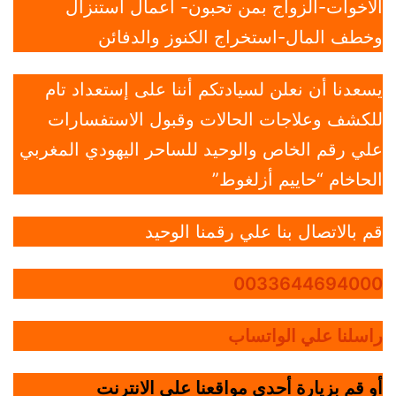
الاخوات-الزواج بمن تحبون- أعمال استنزال
وخطف المال-استخراج الكنوز والدفائن
يسعدنا أن نعلن لسيادتكم أننا على إستعداد تام
للكشف وعلاجات الحالات وقبول الاستفسارات
علي رقم الخاص والوحيد للساحر اليهودي المغربي
الحاخام “حاييم أزلغوط”
قم بالاتصال بنا علي رقمنا الوحيد
0033644694000
راسلنا علي الواتساب
أو قم بزيارة أحدي مواقعنا علي الانترنت