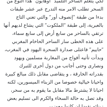
لكي يتعلم الساحر التلميذ “أوهايون” هذا النوع من
السحر تطلب الامر منه التدرج عبر عشر طبقات
بدءا من طبقة “إنصوف أور” والتي تعني التاج
بالعبرية، إلى طبقة “الملكوت” التي يشاع لديهم أنها
ترتقي بالساحر من سابع أرض إلى سابع سماء،
على هذه الخطى سار الساحر الحاخام المغربي
“حاييم” فاعتلى صدارة السحرة اليهود في المغرب،
وبدأت تأتيه أفواج من المغاربة مسلمين ويهود
ونصارى وحتى أجانب من دول أخرى للتبرك
بقدراته الخارقة ، و يتقاضى مقابل ذلك مبالغ كبيرة
واحيانا خيالية خصوصا من الزبناء الميسورين، لكنه
احيانا لا يشترط مالا مقابل ما يقوم به من سحر،
وقد تصل به حالة السخاء والكرم الى تسليم بعض
زبنائه نقودا إن كانوا معوزين.