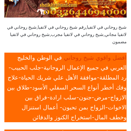
شيخ روحاني في لاتفيا,رقم شيخ روحاني في لاتفيا,شيخ روحاني في
لاتفيا مجاني,شيخ روحاني في لاتفيا مجرب,شيخ روحاني في لاتفيا
مضمون
افضل واقوي شيخ روحاني
في الوطن والخليج
العربي في جميع الإعمال الروحانية-جلب الحبيب-
رد المطلقة-موافقة الأهل علي شريك الحياة-علاج
وفك أخطر أنواع السحر السفلي الأسود-طلاق بين
الازواج-مرض-جنون-سلب ارادة-فراق بين
الاخوات-الزواج بمن تحبون- أعمال استنزال
وخطف المال-استخراج الكنوز والدفائن