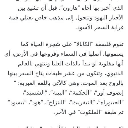
الذي أخبر بها أخاه “هارون”، قبل أن تشيع بين
الأحبار اليهود وتتحول إلى مذهب خاص يعتلي قمة
غرابة السحر الأسود.
تقوم فلسفة “الكابالا” على شجرة الحياة كما
يسمونها، أصلها في السماء وفروعها في الأرض، أي
أنها مقلوبة او تبدأ بالذات العليا وتنتهي بالعالم
الدنيوي، وتتكون من عشر طبقات يتاح السفر بينها
بالروح بعد الموت، وهي كالآتي باللغة العبرية: ”
إنصوف أور”، “الخكمة”، “البينة”، “الشسيد”،
“الجيبوراه”، “التيفريث”، “النتزاخ”، “هود”، “ييسود”
ثم طبقة “الملكوت” في الآخر.