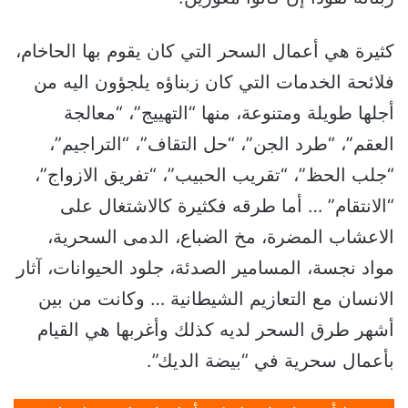
كثيرة هي أعمال السحر التي كان يقوم بها الحاخام،
فلائحة الخدمات التي كان زبناؤه يلجؤون اليه من
أجلها طويلة ومتنوعة، منها “التهييج”، “معالجة
العقم”، “طرد الجن”، “حل التقاف”، “التراجيم”،
“جلب الحظ”، “تقريب الحبيب”، “تفريق الازواج”،
“الانتقام” … أما طرقه فكثيرة كالاشتغال على
الاعشاب المضرة، مخ الضباع، الدمى السحرية،
مواد نجسة، المسامير الصدئة، جلود الحيوانات، آثار
الانسان مع التعازيم الشيطانية … وكانت من بين
أشهر طرق السحر لديه كذلك وأغربها هي القيام
بأعمال سحرية في “بيضة الديك”.