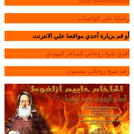
0033644694000
راسلنا علي الواتساب
أو قم بزيارة أحدي مواقعنا علي الانترنت
أقوي شيخ روحاني الساحر اليهودي
رقم شيخ روحاني مضمون