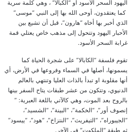
اليهود السحر الأسود أو “الكبالا” ، وهي كلمة سرية
كما يعتقدون، أوحى الله بها إلى النبي “موسى”
الذي أخبر بها أخاه “هارون”، قبل أن تشيع بين
الأحبار اليهود وتتحول إلى مذهب خاص يعتلي قمة
غرابة السحر الأسود.
تقوم فلسفة “الكابالا” على شجرة الحياة كما
يسمونها، أصلها في السماء وفروعها في الأرض، أي
أنها مقلوبة او تبدأ بالذات العليا وتنتهي بالعالم
الدنيوي، وتتكون من عشر طبقات يتاح السفر بينها
بالروح بعد الموت، وهي كالآتي باللغة العبرية: ”
إنصوف أور”، “الخكمة”، “البينة”، “الشسيد”،
“الجيبوراه”، “التيفريث”، “النتزاخ”، “هود”، “ييسود”
ثم طبقة “الملكوت” في الآخر.