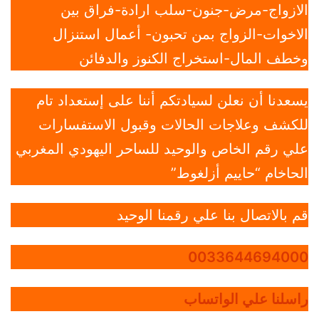
الازواج-مرض-جنون-سلب ارادة-فراق بين
الاخوات-الزواج بمن تحبون- أعمال استنزال
وخطف المال-استخراج الكنوز والدفائن
يسعدنا أن نعلن لسيادتكم أننا على إستعداد تام
للكشف وعلاجات الحالات وقبول الاستفسارات
علي رقم الخاص والوحيد للساحر اليهودي المغربي
الحاخام “حاييم أزلغوط”
قم بالاتصال بنا علي رقمنا الوحيد
0033644694000
راسلنا علي الواتساب