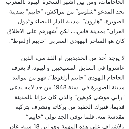
الحاخامات، ومن بين أشهر السحرة اليهود بالمغرب
نجد المدعو “شلومو” من مراكش، “حاييم” بمدينة
الصويرة، “هارون” بمدينة الدار البيضاء و”مول
الفران” بمدينة فاس…، لكن أشهرهم على الاطلاق
كان هو الساحر اليهودي المغربي “حاييم أزلغوط”.
لا يوجد أحد من الجديديين او القدامى، الذين
عاشروا في السابق المسيحيين واليهود، لا يعرف
الحاخام اليهودي “حاييم أزلغوط”، فهو من مواليد
مدينة الصويرة في سنة 1948 من جد لامه يدعى
“رابي موشي كوهين” والذي كان حزانا بالمدينة
قديما، فتبرك الحفيد من بركاته وتشرف بتزكية
مقدسة منه، فلما توفي الجد تولى “حاييم”
بالإشراف على هذه المهمة وهو ابن 18 سنة، غادر