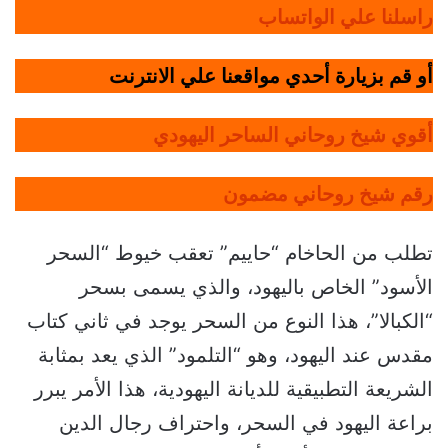
راسلنا علي الواتساب
أو قم بزيارة أحدي مواقعنا علي الانترنت
أقوي شيخ روحاني الساحر اليهودي
رقم شيخ روحاني مضمون
تطلب من الحاخام “حاييم” تعقب خيوط “السحر
الأسود” الخاص باليهود، والذي يسمى بسحر
“الكبالا”، هذا النوع من السحر يوجد في ثاني كتاب
مقدس عند اليهود، وهو “التلمود” الذي يعد بمثابة
الشريعة التطبيقية للديانة اليهودية، هذا الأمر يبرر
براعة اليهود في السحر، واحتراف رجال الدين