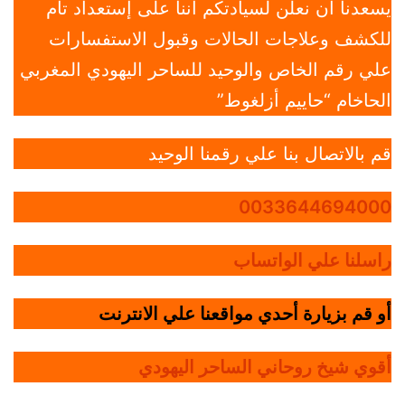
يسعدنا أن نعلن لسيادتكم أننا على إستعداد تام
للكشف وعلاجات الحالات وقبول الاستفسارات
علي رقم الخاص والوحيد للساحر اليهودي المغربي
الحاخام “حاييم أزلغوط”
قم بالاتصال بنا علي رقمنا الوحيد
0033644694000
راسلنا علي الواتساب
أو قم بزيارة أحدي مواقعنا علي الانترنت
أقوي شيخ روحاني الساحر اليهودي