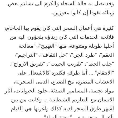
وقد تصل به حالة السخاء والكرم الى تسليم بعض
زبنائه نقودا إن كانوا معوزين.
كثيرة هي أعمال السحر التي كان يقوم بها الحاخام،
فلائحة الخدمات التي كان زبناؤه يلجؤون اليه من
أجلها طويلة ومتنوعة، منها “التهييج”، “معالجة
العقم”، “طرد الجن”، “حل التقاف”، “التراجيم”،
“جلب الحظ”، “تقريب الحبيب”، “تفريق الازواج”،
“الانتقام” … أما طرقه فكثيرة كالاشتغال على
الاعشاب المضرة، مخ الضباع، الدمى السحرية،
مواد نجسة، المسامير الصدئة، جلود الحيوانات، آثار
الانسان مع التعازيم الشيطانية … وكانت من بين
أشهر طرق السحر لديه كذلك وأغربها هي القيام
بأعمال سحرية في “بيضة الديك”.