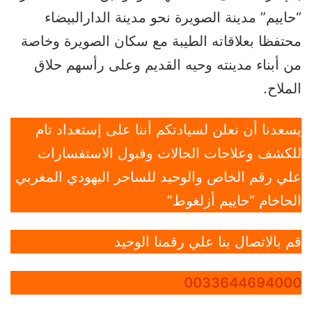
“حاييم” مدينة الصويرة نحو مدينة الدارالبيضاء
محتفظا بعلاقاته الطيبة مع سكان الصويرة وخاصة
من أبناء مدينته وحيه القديم وعلى رأسهم حلاق
الملاح.
يسعدنا أن نعلن لسيادتكم أننا على إستعداد تام
للكشف وعلاجات الحالات وقبول الاستفسارات
علي رقم الخاص والوحيد للساحر اليهودي المغربي
الحاخام “حاييم أزلغوط”
قم بالاتصال بنا علي رقمنا الوحيد
0033644694000