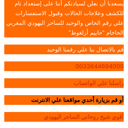
يسعدنا أن نعلن لسيادتكم أننا على إستعداد تام
للكشف وعلاجات الحالات وقبول الاستفسارات
علي رقم الخاص والوحيد للساحر اليهودي المغربي
الحاخام “حاييم أزلغوط”
قم بالاتصال بنا علي رقمنا الوحيد
0033644694000
راسلنا علي الواتساب
أو قم بزيارة أحدي مواقعنا علي الانترنت
أقوي شيخ روحاني الساحر اليهودي