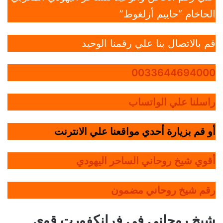
الحاخام “حاييم أزلغوط”
قم بالاتصال بنا علي رقمنا الوحيد
0033644694000
راسلنا علي الواتساب
أو قم بزيارة أحدي مواقعنا علي الانترنت
أقوي شيخ روحاني الساحر اليهودي
رقم شيخ روحاني مضمون
شيخ روحاني في فرانكفورت قوي