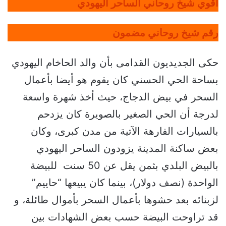
أقوي شيخ روحاني الساحر اليهودي
رقم شيخ روحاني مضمون
حكى الجديديون القدامى بأن والد الحاخام اليهودي
بساحة الحي الحسني كان يقوم هو أيضا بأعمال
السحر في بيض الدجاج، حيث أخذ شهرة واسعة
لدرجة أن الحي الصغير بالصويرة كان يزدحم
بالسيارات الفارهة الآتية من مدن كبرى، وكان
بعض ساكنة المدينة يزودون الساحر اليهودي
بالبيض البلدي بثمن يقل عن 50 سنت للبيضة
الواحدة (نصف دولار)، بينما كان يبيعها “حاييم”
لزبنائه بعد حشوها بأعمال السحر بأموال طائلة، و
قد تراوحت البيضة حسب بعض الشهادات بين