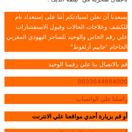
يسعدنا أن نعلن لسيادتكم أننا على إستعداد تام
للكشف وعلاجات الحالات وقبول الاستفسارات
علي رقم الخاص والوحيد للساحر اليهودي المغربي
الحاخام “حاييم أزلغوط”
قم بالاتصال بنا علي رقمنا الوحيد
0033644694000
راسلنا علي الواتساب
أو قم بزيارة أحدي مواقعنا علي الانترنت