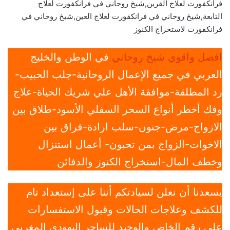
فرانكفورت لعلاج القرين,شيخ روحاني في فرانكفورت لعلاج
التابعة,شيخ روحاني في فرانكفورت لعلاج العين,شيخ روحاني في
فرانكفورت لاستخراج الكنوز
افضل واقوي شيخ روحاني
في الوطن والخليج
العربي في جميع الإعمال الروحانية-جلب الحبيب-
رد المطلقة-موافقة الأهل علي شريك الحياة-علاج
وفك أخطر أنواع السحر السفلي الأسود-طلاق بين
الازواج-مرض-جنون-سلب ارادة-فراق بين
الاخوات-الزواج بمن تحبون- أعمال استنزال
وخطف المال-استخراج الكنوز والدفائن
يسعدنا أن نعلن لسيادتكم أننا على إستعداد تام
للكشف وعلاجات الحالات وقبول الاستفسارات
علي رقم الخاص والوحيد للساحر اليهودي المغربي