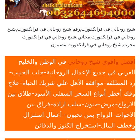
شيخ روحاني في فرانكفورت,رقم شيخ روحاني في فرانكفورت,شيخ
روحاني في فرانكفورت مجاني,شيخ روحاني في فرانكفورت
مجرب,شيخ روحاني في فرانكفورت مضمون
افضل واقوي شيخ روحاني
في الوطن والخليج
العربي في جميع الإعمال الروحانية-جلب الحبيب-
رد المطلقة-موافقة الأهل علي شريك الحياة-علاج
وفك أخطر أنواع السحر السفلي الأسود-طلاق بين
الازواج-مرض-جنون-سلب ارادة-فراق بين
الاخوات-الزواج بمن تحبون- أعمال استنزال
وخطف المال-استخراج الكنوز والدفائن