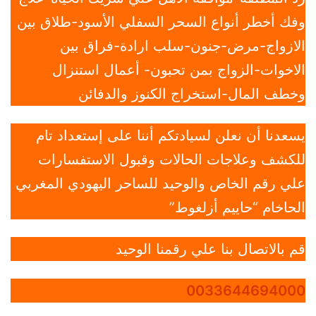
وفك أخطر أنواع السحر السفلي الأسود-طلاق بين
الازواج-مرض-جنون-سلب ارادة-فراق بين
الاخوات-الزواج بمن تحبون- أعمال استنزال
وخطف المال-استخراج الكنوز والدفائن
يسعدنا أن نعلن لسيادتكم أننا على إستعداد تام
للكشف وعلاجات الحالات وقبول الاستفسارات
علي رقم الخاص والوحيد للساحر اليهودي المغربي
الحاخام “حاييم أزلغوط”
قم بالاتصال بنا علي رقمنا الوحيد
0033644694000