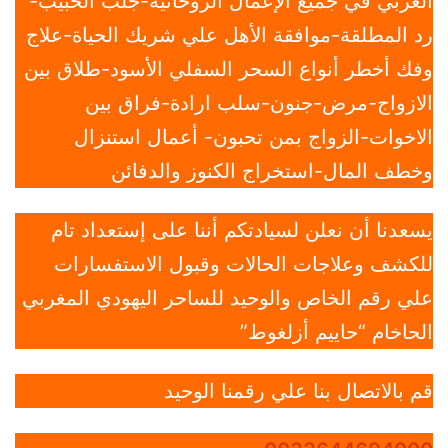
العربي في جميع الإعمال الروحانية-جلب الحبيب-
رد المطلقة-موافقة الأهل علي شريك الحياة-علاج
وفك أخطر أنواع السحر السفلي الأسود-طلاق بين
الازواج-مرض-جنون-سلب ارادة-فراق بين
الاخوات-الزواج بمن تحبون- أعمال استنزال
وخطف المال-استخراج الكنوز والدفائن
يسعدنا أن نعلن لسيادتكم أننا على إستعداد تام
للكشف وعلاجات الحالات وقبول الاستفسارات
علي رقم الخاص والوحيد للساحر اليهودي المغربي
الحاخام “حاييم أزلغوط”
قم بالاتصال بنا علي رقمنا الوحيد