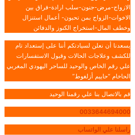
الازواج-مرض-جنون-سلب ارادة-فراق بين
الاخوات-الزواج بمن تحبون- أعمال استنزال
وخطف المال-استخراج الكنوز والدفائن
يسعدنا أن نعلن لسيادتكم أننا على إستعداد تام
للكشف وعلاجات الحالات وقبول الاستفسارات
علي رقم الخاص والوحيد للساحر اليهودي المغربي
الحاخام “حاييم أزلغوط”
قم بالاتصال بنا علي رقمنا الوحيد
0033644694000
راسلنا علي الواتساب