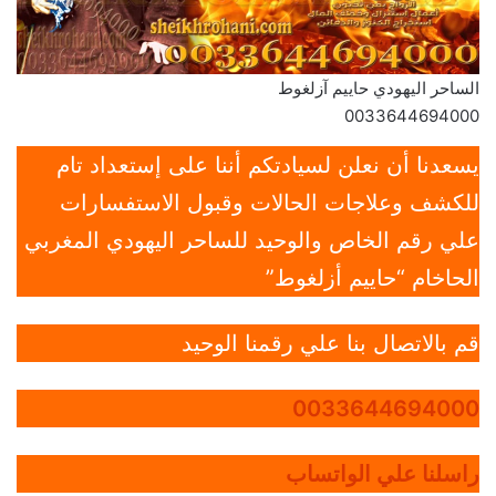
الساحر اليهودي حاييم آزلغوط
0033644694000
يسعدنا أن نعلن لسيادتكم أننا على إستعداد تام
للكشف وعلاجات الحالات وقبول الاستفسارات
علي رقم الخاص والوحيد للساحر اليهودي المغربي
الحاخام “حاييم أزلغوط”
قم بالاتصال بنا علي رقمنا الوحيد
0033644694000
راسلنا علي الواتساب