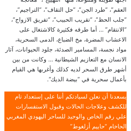
العقم”، “طرد الجن”، “حل التقاف”، “التراجيم”،
“جلب الحظ”، “تقريب الحبيب”، “تفريق الازواج”،
“الانتقام” … أما طرقه فكثيرة كالاشتغال على
الاعشاب المضرة، مخ الضباع، الدمى السحرية،
مواد نجسة، المسامير الصدئة، جلود الحيوانات، آثار
الانسان مع التعازيم الشيطانية … وكانت من بين
أشهر طرق السحر لديه كذلك وأغربها هي القيام
بأعمال سحرية في “بيضة الديك”.
يسعدنا أن نعلن لسيادتكم أننا على إستعداد تام
للكشف وعلاجات الحالات وقبول الاستفسارات
علي رقم الخاص والوحيد للساحر اليهودي المغربي
الحاخام “حاييم أزلغوط”