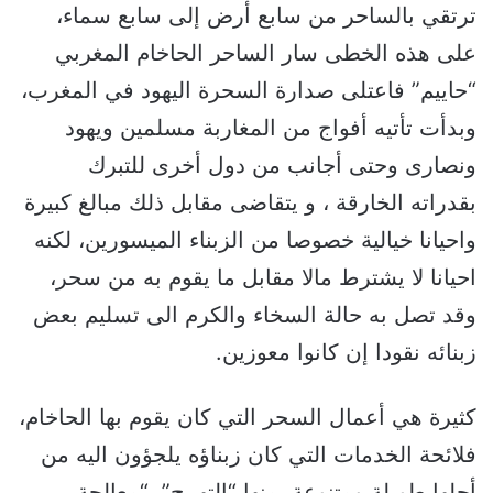
ترتقي بالساحر من سابع أرض إلى سابع سماء،
على هذه الخطى سار الساحر الحاخام المغربي
“حاييم” فاعتلى صدارة السحرة اليهود في المغرب،
وبدأت تأتيه أفواج من المغاربة مسلمين ويهود
ونصارى وحتى أجانب من دول أخرى للتبرك
بقدراته الخارقة ، و يتقاضى مقابل ذلك مبالغ كبيرة
واحيانا خيالية خصوصا من الزبناء الميسورين، لكنه
احيانا لا يشترط مالا مقابل ما يقوم به من سحر،
وقد تصل به حالة السخاء والكرم الى تسليم بعض
زبنائه نقودا إن كانوا معوزين.
كثيرة هي أعمال السحر التي كان يقوم بها الحاخام،
فلائحة الخدمات التي كان زبناؤه يلجؤون اليه من
أجلها طويلة ومتنوعة، منها “التهييج”، “معالجة