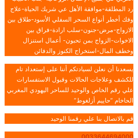
رد المطلقة-موافقة الأهل عي شريك الحياة-علاج
وفك أخطر أنواع السحر السفلي الأسود-طلاق بين
الازواج-مرض-جنون-سلب ارادة-فراق بين
الاخوات-الزواج بمن تحبون- أعمال استنزال
وخطف المال-استخراج الكنوز والدفائن
يسعدنا أن نعلن لسيادتكم أننا على إستعداد تام
للكشف وعلاجات الحالات وقبول الاستفسارات
علي رقم الخاص والوحيد للساحر اليهودي المغربي
الحاخام “حاييم أزلغوط”
قم بالاتصال بنا علي رقمنا الوحيد
0033644694000