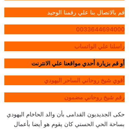
قم بالاتصال بنا علي رقمنا الوحيد
0033644694000
راسلنا علي الواتساب
أو قم بزيارة أحدي مواقعنا علي الانترنت
أقوي شيخ روحاني الساحر اليهودي
رقم شيخ روحاني مضمون
حكى الجديديون القدامى بأن والد الحاخام اليهودي
بساحة الحي الحسني كان يقوم هو أيضا بأعمال