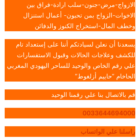
الازواج-مرض-جنون-سلب ارادة-فراق بين
الاخوات-الزواج بمن تحبون- أعمال استنزال
وخطف المال-استخراج الكنوز والدفائن
يسعدنا أن نعلن لسيادتكم أننا على إستعداد تام
للكشف وعلاجات الحالات وقبول الاستفسارات
علي رقم الخاص والوحيد للساحر اليهودي المغربي
الحاخام “حاييم أزلغوط”
قم بالاتصال بنا علي رقمنا الوحيد
0033644694000
راسلنا علي الواتساب