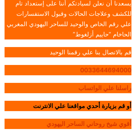
يسعدنا أن نعلن لسيادتكم أننا على إستعداد تام
للكشف وعلاجات الحالات وقبول الاستفسارات
علي رقم الخاص والوحيد للساحر اليهودي المغربي
الحاخام “حاييم أزلغوط”
قم بالاتصال بنا علي رقمنا الوحيد
0033644694000
راسلنا علي الواتساب
أو قم بزيارة أحدي مواقعنا علي الانترنت
أقوي شيخ روحاني الساحر اليهودي