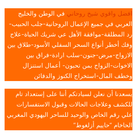
افضل واقوي شيخ روحاني
في الوطن والخليج
العربي في جميع الإعمال الروحانية-جلب الحبيب-
رد المطلقة-موافقة الأهل عي شريك الحياة-علاج
وفك أخطر أنواع السحر السفلي الأسود-طلاق بين
الازواج-مرض-جنون-سلب ارادة-فراق بين
الاخوات-الزواج بمن تحبون- أعمال استنزال
وخطف المال-استخراج الكنوز والدفائن
يسعدنا أن نعلن لسيادتكم أننا على إستعداد تام
للكشف وعلاجات الحالات وقبول الاستفسارات
علي رقم الخاص والوحيد للساحر اليهودي المغربي
الحاخام “حاييم أزلغوط”