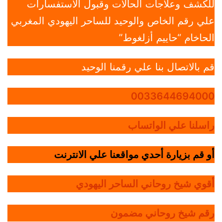
للكشف وعلاجات الحالات وقبول الاستفسارات
علي رقم الخاص والوحيد للساحر اليهودي المغربي
الحاخام “حاييم أزلغوط”
قم بالاتصال بنا علي رقمنا الوحيد
0033644694000
راسلنا علي الواتساب
أو قم بزيارة أحدي مواقعنا علي الانترنت
أقوي شيخ روحاني الساحر اليهودي
رقم شيخ روحاني مضمون