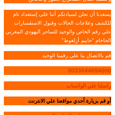
يسعدنا أن نعلن لسيادتكم أننا على إستعداد تام
للكشف وعلاجات الحالات وقبول الاستفسارات
علي رقم الخاص والوحيد للساحر اليهودي المغربي
الحاخام “حاييم أزلغوط”
قم بالاتصال بنا علي رقمنا الوحيد
0033644694000
راسلنا علي الواتساب
أو قم بزيارة أحدي مواقعنا علي الانترنت