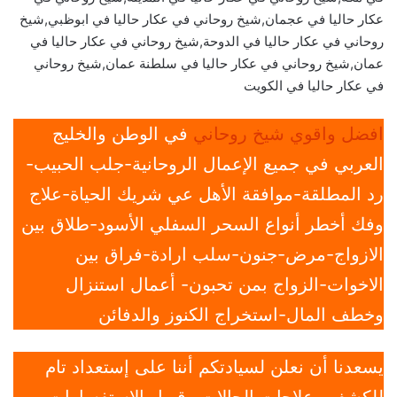
عكار حاليا في عجمان,شيخ روحاني في عكار حاليا في ابوظبي,شيخ
روحاني في عكار حاليا في الدوحة,شيخ روحاني في عكار حاليا في
عمان,شيخ روحاني في عكار حاليا في سلطنة عمان,شيخ روحاني
في عكار حاليا في الكويت
افضل واقوي شيخ روحاني
في الوطن والخليج
العربي في جميع الإعمال الروحانية-جلب الحبيب-
رد المطلقة-موافقة الأهل عي شريك الحياة-علاج
وفك أخطر أنواع السحر السفلي الأسود-طلاق بين
الازواج-مرض-جنون-سلب ارادة-فراق بين
الاخوات-الزواج بمن تحبون- أعمال استنزال
وخطف المال-استخراج الكنوز والدفائن
يسعدنا أن نعلن لسيادتكم أننا على إستعداد تام