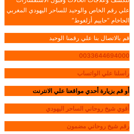
للكشف وعلاجات الحالات وقبول الاستفسارات
علي رقم الخاص والوحيد للساحر اليهودي المغربي
الحاخام “حاييم أزلغوط”
قم بالاتصال بنا علي رقمنا الوحيد
0033644694000
راسلنا علي الواتساب
أو قم بزيارة أحدي مواقعنا علي الانترنت
أقوي شيخ روحاني الساحر اليهودي
رقم شيخ روحاني مضمون