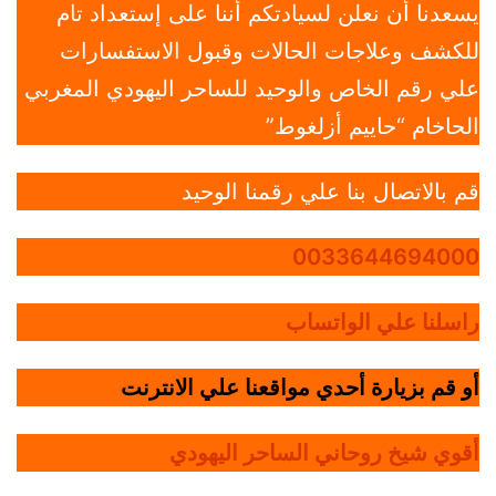
يسعدنا أن نعلن لسيادتكم أننا على إستعداد تام
للكشف وعلاجات الحالات وقبول الاستفسارات
علي رقم الخاص والوحيد للساحر اليهودي المغربي
الحاخام “حاييم أزلغوط”
قم بالاتصال بنا علي رقمنا الوحيد
0033644694000
راسلنا علي الواتساب
أو قم بزيارة أحدي مواقعنا علي الانترنت
أقوي شيخ روحاني الساحر اليهودي