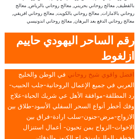
بالقطيف, معالج روحاني بحريني, معالج روحاني بالرياض, معالج
روحاني بالامارات, معالج روحاني بالكويت, معالج روحاني افريقي,
معالج روحاني الدفع بعد البرهان, معالج روحاني اندونيسي
رقم الساحر اليهودي حاييم
ازلغوط
افضل واقوي شيخ روحاني
في الوطن والخليج
العربي في جميع الإعمال الروحانية-جلب الحبيب-
رد المطلقة-موافقة الأهل عي شريك الحياة-علاج
وفك أخطر أنواع السحر السفلي الأسود-طلاق بين
الازواج-مرض-جنون-سلب ارادة-فراق بين
الاخوات-الزواج بمن تحبون- أعمال استنزال
وخطف المال-استخراج الكنوز والدفائن