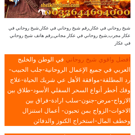
شيخ روحاني في عكار,رقم شيخ روحاني في عكار,شيخ روحاني في
عكار مجرب,شيخ روحاني في عكار مجاني,رقم هاتف شيخ روحاني
في عكار
افضل واقوي شيخ روحاني
في الوطن والخليج
العربي في جميع الإعمال الروحانية-جلب الحبيب-
رد المطلقة-موافقة الأهل عي شريك الحياة-علاج
وفك أخطر أنواع السحر السفلي الأسود-طلاق بين
الازواج-مرض-جنون-سلب ارادة-فراق بين
الاخوات-الزواج بمن تحبون- أعمال استنزال
وخطف المال-استخراج الكنوز والدفائن