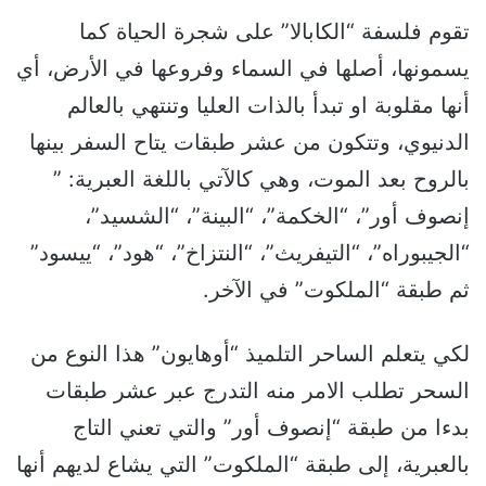
تقوم فلسفة “الكابالا” على شجرة الحياة كما
يسمونها، أصلها في السماء وفروعها في الأرض، أي
أنها مقلوبة او تبدأ بالذات العليا وتنتهي بالعالم
الدنيوي، وتتكون من عشر طبقات يتاح السفر بينها
بالروح بعد الموت، وهي كالآتي باللغة العبرية: ”
إنصوف أور”، “الخكمة”، “البينة”، “الشسيد”،
“الجيبوراه”، “التيفريث”، “النتزاخ”، “هود”، “ييسود”
ثم طبقة “الملكوت” في الآخر.
لكي يتعلم الساحر التلميذ “أوهايون” هذا النوع من
السحر تطلب الامر منه التدرج عبر عشر طبقات
بدءا من طبقة “إنصوف أور” والتي تعني التاج
بالعبرية، إلى طبقة “الملكوت” التي يشاع لديهم أنها