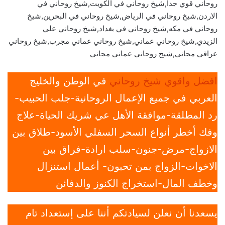
روحاني قوي جدا,شيخ روحاني في الكويت,شيخ روحاني في
الاردن,شيخ روحاني في الرياض,شيخ روحاني في البحرين,شيخ
روحاني في مكه,شيخ روحاني في بغداد,شيخ روحاني علي
الزيدي,شيخ روحاني عماني,شيخ روحاني عماني مجرب,شيخ روحاني
عراقي مجاني,شيخ روحاني عماني مجاني
افضل واقوي شيخ روحاني
في الوطن والخليج
العربي في جميع الإعمال الروحانية-جلب الحبيب-
رد المطلقة-موافقة الأهل عي شريك الحياة-علاج
وفك أخطر أنواع السحر السفلي الأسود-طلاق بين
الازواج-مرض-جنون-سلب ارادة-فراق بين
الاخوات-الزواج بمن تحبون- أعمال استنزال
وخطف المال-استخراج الكنوز والدفائن
يسعدنا أن نعلن لسيادتكم أننا على إستعداد تام