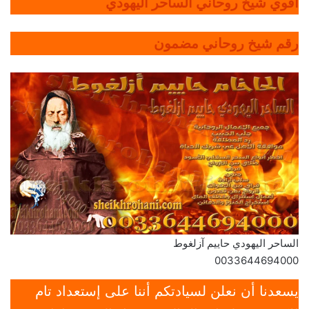
أقوي شيخ روحاني الساحر اليهودي
رقم شيخ روحاني مضمون
الساحر اليهودي حاييم آزلغوط
0033644694000
يسعدنا أن نعلن لسيادتكم أننا على إستعداد تام