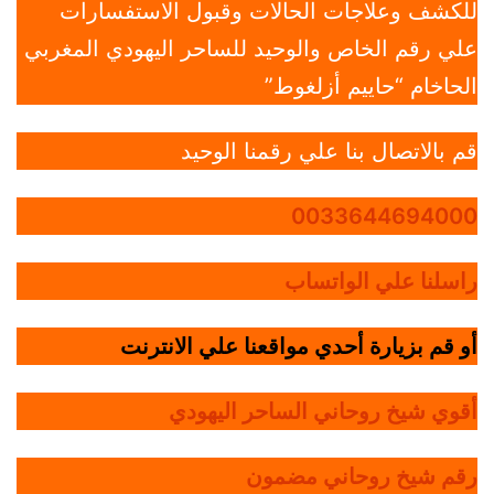
للكشف وعلاجات الحالات وقبول الاستفسارات
علي رقم الخاص والوحيد للساحر اليهودي المغربي
الحاخام “حاييم أزلغوط”
قم بالاتصال بنا علي رقمنا الوحيد
0033644694000
راسلنا علي الواتساب
أو قم بزيارة أحدي مواقعنا علي الانترنت
أقوي شيخ روحاني الساحر اليهودي
رقم شيخ روحاني مضمون