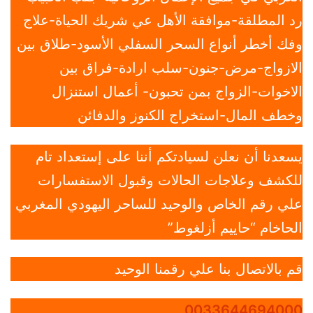
رد المطلقة-موافقة الأهل عي شريك الحياة-علاج
وفك أخطر أنواع السحر السفلي الأسود-طلاق بين
الازواج-مرض-جنون-سلب ارادة-فراق بين
الاخوات-الزواج بمن تحبون- أعمال استنزال
وخطف المال-استخراج الكنوز والدفائن
يسعدنا أن نعلن لسيادتكم أننا على إستعداد تام
للكشف وعلاجات الحالات وقبول الاستفسارات
علي رقم الخاص والوحيد للساحر اليهودي المغربي
الحاخام “حاييم أزلغوط”
قم بالاتصال بنا علي رقمنا الوحيد
0033644694000