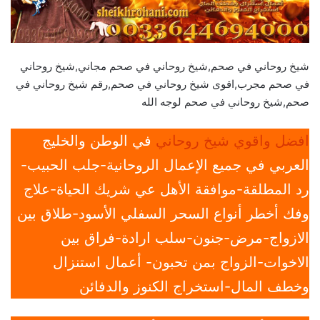
شيخ روحاني في صحم,شيخ روحاني في صحم مجاني,شيخ روحاني
في صحم مجرب,اقوى شيخ روحاني في صحم,رقم شيخ روحاني في
صحم,شيخ روحاني في صحم لوجه الله
افضل واقوي شيخ روحاني
في الوطن والخليج
العربي في جميع الإعمال الروحانية-جلب الحبيب-
رد المطلقة-موافقة الأهل عي شريك الحياة-علاج
وفك أخطر أنواع السحر السفلي الأسود-طلاق بين
الازواج-مرض-جنون-سلب ارادة-فراق بين
الاخوات-الزواج بمن تحبون- أعمال استنزال
وخطف المال-استخراج الكنوز والدفائن