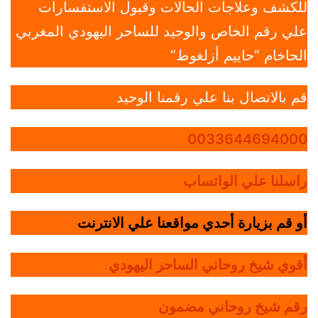
للكشف وعلاجات الحالات وقبول الاستفسارات
علي رقم الخاص والوحيد للساحر اليهودي المغربي
الحاخام “حاييم أزلغوط”
قم بالاتصال بنا علي رقمنا الوحيد
0033644694000
راسلنا علي الواتساب
أو قم بزيارة أحدي مواقعنا علي الانترنت
أقوي شيخ روحاني الساحر اليهودي
رقم شيخ روحاني مضمون