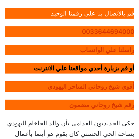
قم بالاتصال بنا علي رقمنا الوحيد
0033644694000
راسلنا علي الواتساب
أو قم بزيارة أحدي مواقعنا علي الانترنت
أقوي شيخ روحاني الساحر اليهودي
رقم شيخ روحاني مضمون
حكى الجديديون القدامى بأن والد الحاخام اليهودي
بساحة الحي الحسني كان يقوم هو أيضا بأعمال