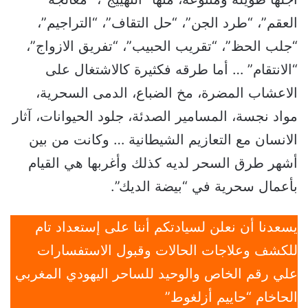
العقم”، “طرد الجن”، “حل التقاف”، “التراجيم”،
“جلب الحظ”، “تقريب الحبيب”، “تفريق الازواج”،
“الانتقام” … أما طرقه فكثيرة كالاشتغال على
الاعشاب المضرة، مخ الضباع، الدمى السحرية،
مواد نجسة، المسامير الصدئة، جلود الحيوانات، آثار
الانسان مع التعازيم الشيطانية … وكانت من بين
أشهر طرق السحر لديه كذلك وأغربها هي القيام
بأعمال سحرية في “بيضة الديك”.
يسعدنا أن نعلن لسيادتكم أننا على إستعداد تام
للكشف وعلاجات الحالات وقبول الاستفسارات
علي رقم الخاص والوحيد للساحر اليهودي المغربي
الحاخام “حاييم أزلغوط”