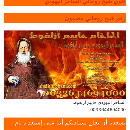
أقوي شيخ روحاني الساحر اليهودي
رقم شيخ روحاني مضمون
الساحر اليهودي حاييم آزلغوط
0033644694000
يسعدنا أن نعلن لسيادتكم أننا على إستعداد تام