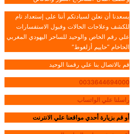
يسعدنا أن نعلن لسيادتكم أننا على إستعداد تام
للكشف وعلاجات الحالات وقبول الاستفسارات
علي رقم الخاص والوحيد للساحر اليهودي المغربي
الحاخام “حاييم أزلغوط”
قم بالاتصال بنا علي رقمنا الوحيد
0033644694000
راسلنا علي الواتساب
أو قم بزيارة أحدي مواقعنا علي الانترنت