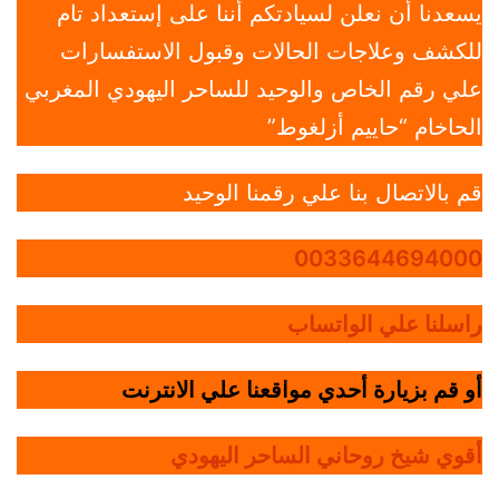
يسعدنا أن نعلن لسيادتكم أننا على إستعداد تام
للكشف وعلاجات الحالات وقبول الاستفسارات
علي رقم الخاص والوحيد للساحر اليهودي المغربي
الحاخام “حاييم أزلغوط”
قم بالاتصال بنا علي رقمنا الوحيد
0033644694000
راسلنا علي الواتساب
أو قم بزيارة أحدي مواقعنا علي الانترنت
أقوي شيخ روحاني الساحر اليهودي