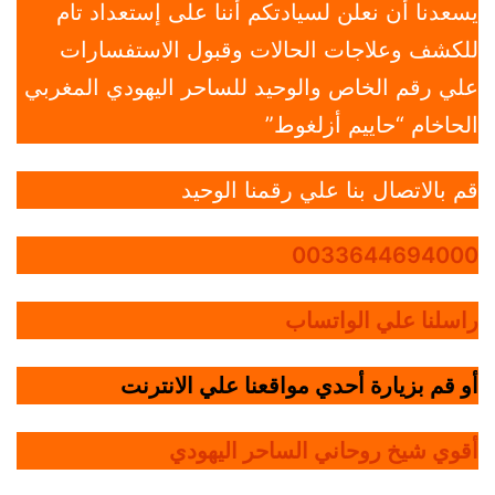
يسعدنا أن نعلن لسيادتكم أننا على إستعداد تام
للكشف وعلاجات الحالات وقبول الاستفسارات
علي رقم الخاص والوحيد للساحر اليهودي المغربي
الحاخام “حاييم أزلغوط”
قم بالاتصال بنا علي رقمنا الوحيد
0033644694000
راسلنا علي الواتساب
أو قم بزيارة أحدي مواقعنا علي الانترنت
أقوي شيخ روحاني الساحر اليهودي