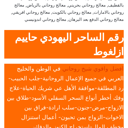
بالقطيف, معالج روحاني بحريني, معالج روحاني بالرياض, معالج
روحاني بالامارات, معالج روحاني بالكويت, معالج روحاني افريقي,
معالج روحاني الدفع بعد البرهان, معالج روحاني اندونيسي
رقم الساحر اليهودي حاييم
ازلغوط
افضل واقوي شيخ روحاني
في الوطن والخليج
العربي في جميع الإعمال الروحانية-جلب الحبيب-
رد المطلقة-موافقة الأهل عي شريك الحياة-علاج
وفك أخطر أنواع السحر السفلي الأسود-طلاق بين
الازواج-مرض-جنون-سلب ارادة-فراق بين
الاخوات-الزواج بمن تحبون- أعمال استنزال
وخطف المال-استخراج الكنوز والدفائن