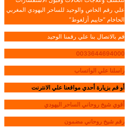
للكشف وعلاجات الحالات وقبول الاستفسارات
علي رقم الخاص والوحيد للساحر اليهودي المغربي
الحاخام “حاييم أزلغوط”
قم بالاتصال بنا علي رقمنا الوحيد
0033644694000
راسلنا علي الواتساب
أو قم بزيارة أحدي مواقعنا علي الانترنت
أقوي شيخ روحاني الساحر اليهودي
رقم شيخ روحاني مضمون