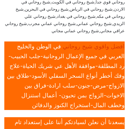
روحاني قوي جدا,شيخ روحاني في الكويت,شيخ روحاني في
الاردن,شيخ روحاني في الرياض,شيخ روحاني في البحرين,شيخ
روحاني في مكه,شيخ روحاني في بغداد,شيخ روحاني علي
الزيدي,شيخ روحاني عماني,شيخ روحاني عماني مجرب,شيخ روحاني
عراقي مجاني,شيخ روحاني عماني مجاني
افضل واقوي شيخ روحاني
في الوطن والخليج
العربي في جميع الإعمال الروحانية-جلب الحبيب-
رد المطلقة-موافقة الأهل عي شريك الحياة-علاج
وفك أخطر أنواع السحر السفلي الأسود-طلاق بين
الازواج-مرض-جنون-سلب ارادة-فراق بين
الاخوات-الزواج بمن تحبون- أعمال استنزال
وخطف المال-استخراج الكنوز والدفائن
يسعدنا أن نعلن لسيادتكم أننا على إستعداد تام