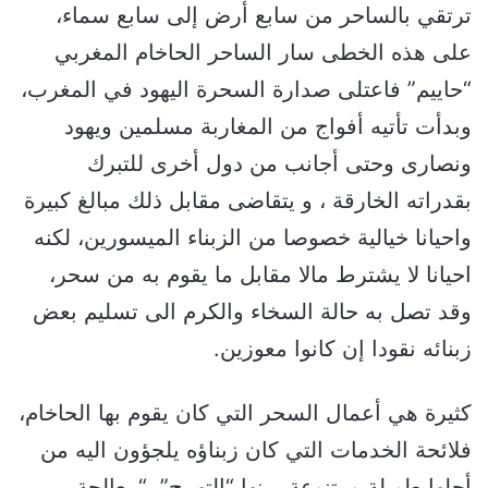
ترتقي بالساحر من سابع أرض إلى سابع سماء،
على هذه الخطى سار الساحر الحاخام المغربي
“حاييم” فاعتلى صدارة السحرة اليهود في المغرب،
وبدأت تأتيه أفواج من المغاربة مسلمين ويهود
ونصارى وحتى أجانب من دول أخرى للتبرك
بقدراته الخارقة ، و يتقاضى مقابل ذلك مبالغ كبيرة
واحيانا خيالية خصوصا من الزبناء الميسورين، لكنه
احيانا لا يشترط مالا مقابل ما يقوم به من سحر،
وقد تصل به حالة السخاء والكرم الى تسليم بعض
زبنائه نقودا إن كانوا معوزين.
كثيرة هي أعمال السحر التي كان يقوم بها الحاخام،
فلائحة الخدمات التي كان زبناؤه يلجؤون اليه من
أجلها طويلة ومتنوعة، منها “التهييج”، “معالجة