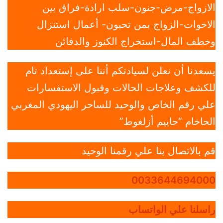
الازواج-مرض-جنون-سلب ارادة-فراق بين
الاخوات-الزواج بمن تحبون- أعمال استنزال
وخطف المال-استخراج الكنوز والدفائن
يسعدنا أن نعلن لسيادتكم أننا على إستعداد تام
للكشف وعلاجات الحالات وقبول الاستفسارات
علي رقم الخاص والوحيد للساحر اليهودي المغربي
الحاخام “حاييم أزلغوط”
قم بالاتصال بنا علي رقمنا الوحيد
0033644694000
راسلنا علي الواتساب