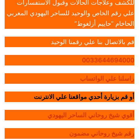
للكشف وعلاجات الحالات وقبول الاستفسارات
علي رقم الخاص والوحيد للساحر اليهودي المغربي
الحاخام “حاييم أزلغوط”
قم بالاتصال بنا علي رقمنا الوحيد
0033644694000
راسلنا علي الواتساب
أو قم بزيارة أحدي مواقعنا علي الانترنت
أقوي شيخ روحاني الساحر اليهودي
رقم شيخ روحاني مضمون