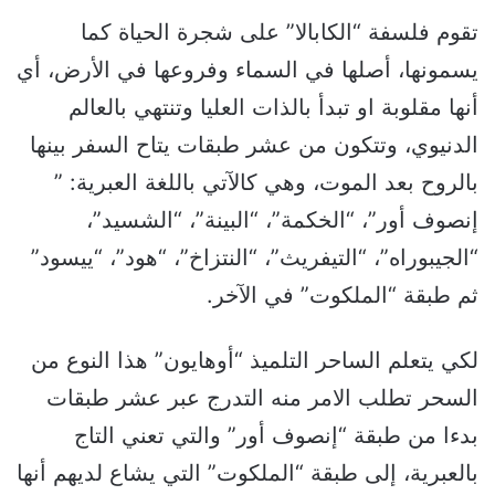
تقوم فلسفة “الكابالا” على شجرة الحياة كما
يسمونها، أصلها في السماء وفروعها في الأرض، أي
أنها مقلوبة او تبدأ بالذات العليا وتنتهي بالعالم
الدنيوي، وتتكون من عشر طبقات يتاح السفر بينها
بالروح بعد الموت، وهي كالآتي باللغة العبرية: ”
إنصوف أور”، “الخكمة”، “البينة”، “الشسيد”،
“الجيبوراه”، “التيفريث”، “النتزاخ”، “هود”، “ييسود”
ثم طبقة “الملكوت” في الآخر.
لكي يتعلم الساحر التلميذ “أوهايون” هذا النوع من
السحر تطلب الامر منه التدرج عبر عشر طبقات
بدءا من طبقة “إنصوف أور” والتي تعني التاج
بالعبرية، إلى طبقة “الملكوت” التي يشاع لديهم أنها