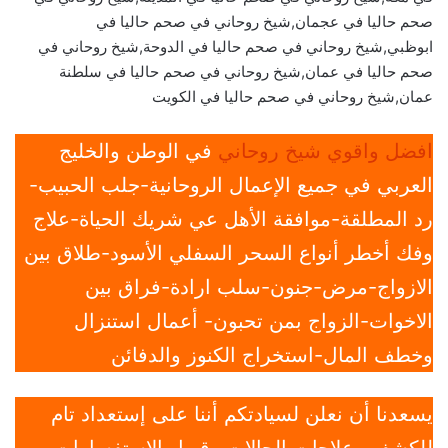
صحم حاليا في عجمان,شيخ روحاني في صحم حاليا في
ابوظبي,شيخ روحاني في صحم حاليا في الدوحة,شيخ روحاني في
صحم حاليا في عمان,شيخ روحاني في صحم حاليا في سلطنة
عمان,شيخ روحاني في صحم حاليا في الكويت
افضل واقوي شيخ روحاني
في الوطن والخليج
العربي في جميع الإعمال الروحانية-جلب الحبيب-
رد المطلقة-موافقة الأهل عي شريك الحياة-علاج
وفك أخطر أنواع السحر السفلي الأسود-طلاق بين
الازواج-مرض-جنون-سلب ارادة-فراق بين
الاخوات-الزواج بمن تحبون- أعمال استنزال
وخطف المال-استخراج الكنوز والدفائن
يسعدنا أن نعلن لسيادتكم أننا على إستعداد تام