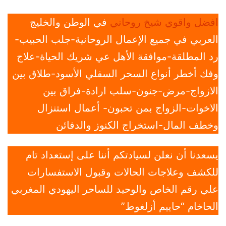
افضل واقوي شيخ روحاني
في الوطن والخليج
العربي في جميع الإعمال الروحانية-جلب الحبيب-
رد المطلقة-موافقة الأهل عي شريك الحياة-علاج
وفك أخطر أنواع السحر السفلي الأسود-طلاق بين
الازواج-مرض-جنون-سلب ارادة-فراق بين
الاخوات-الزواج بمن تحبون- أعمال استنزال
وخطف المال-استخراج الكنوز والدفائن
يسعدنا أن نعلن لسيادتكم أننا على إستعداد تام
للكشف وعلاجات الحالات وقبول الاستفسارات
علي رقم الخاص والوحيد للساحر اليهودي المغربي
الحاخام “حاييم أزلغوط”