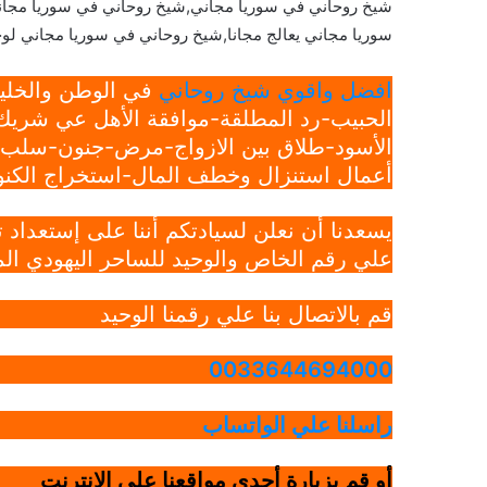
شيخ روحاني في سوريا مجاني,شيخ روحاني في سوريا مجا
سوريا مجاني يعالج مجانا,شيخ روحاني في سوريا مجاني لوج
افضل واقوي شيخ روحاني
في الوطن والخليج
الحبيب-رد المطلقة-موافقة الأهل عي شريك 
الأسود-طلاق بين الازواج-مرض-جنون-سلب ار
أعمال استنزال وخطف المال-استخراج الكنوز
يسعدنا أن نعلن لسيادتكم أننا على إستعداد
علي رقم الخاص والوحيد للساحر اليهودي الم
قم بالاتصال بنا علي رقمنا الوحيد
0033644694000
راسلنا علي الواتساب
أو قم بزيارة أحدي مواقعنا علي الانترنت