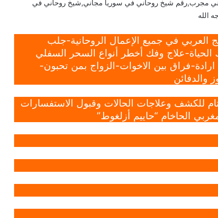
ني مجرب,رقم شيخ روحاني في سوريا مجاني,شيخ روحاني في
ه الله
 العربي في جميع الإعمال الروحانية-جلب
الحياة-علاج وفك أخطر أنواع السحر السفلي
ادة-فراق بين الاخوات-الزواج بمن تحبون-
 والدفائن
 تام للكشف وعلاجات الحالات وقبول الاستفسارات
غربي الحاخام “حاييم أزلغوط”