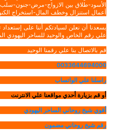
الأسود-طلاق بين الازواج-مرض-جنون-سلب ار
أعمال استنزال وخطف المال-استخراج الكنوز
يسعدنا أن نعلن لسيادتكم أننا على إستعداد
علي رقم الخاص والوحيد للساحر اليهودي الم
قم بالاتصال بنا علي رقمنا الوحيد
0033644694000
راسلنا علي الواتساب
أو قم بزيارة أحدي مواقعنا علي الانترنت
أقوي شيخ روحاني الساحر اليهودي
رقم شيخ روحاني مضمون