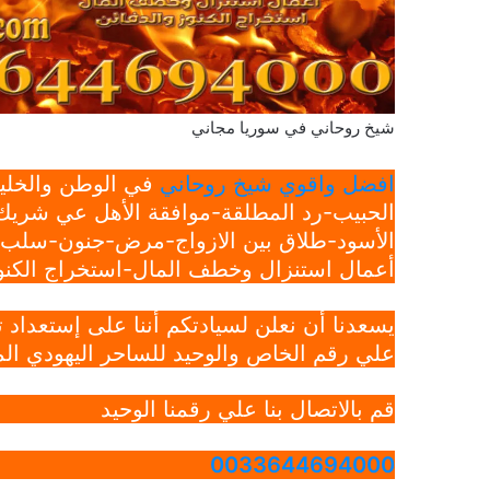
شيخ روحاني في سوريا مجاني
افضل واقوي شيخ روحاني
في الوطن والخليج
الحبيب-رد المطلقة-موافقة الأهل عي شريك 
الأسود-طلاق بين الازواج-مرض-جنون-سلب ار
أعمال استنزال وخطف المال-استخراج الكنوز
يسعدنا أن نعلن لسيادتكم أننا على إستعداد
علي رقم الخاص والوحيد للساحر اليهودي الم
قم بالاتصال بنا علي رقمنا الوحيد
0033644694000