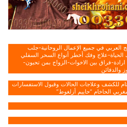
 العربي في جميع الإعمال الروحانية-جلب
الحياة-علاج وفك أخطر أنواع السحر السفلي
ادة-فراق بين الاخوات-الزواج بمن تحبون-
 والدفائن
 تام للكشف وعلاجات الحالات وقبول الاستفسارات
غربي الحاخام “حاييم أزلغوط”