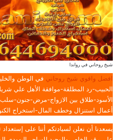
شيخ روحاني في رواندا
افضل واقوي شيخ روحاني
في الوطن والخليج
الحبيب-رد المطلقة-موافقة الأهل علي شريك
الأسود-طلاق بين الازواج-مرض-جنون-سلب ار
أعمال استنزال وخطف المال-استخراج الكنوز
يسعدنا أن نعلن لسيادتكم أننا على إستعداد
علي رقم الخاص والوحيد للساحر اليهودي الم