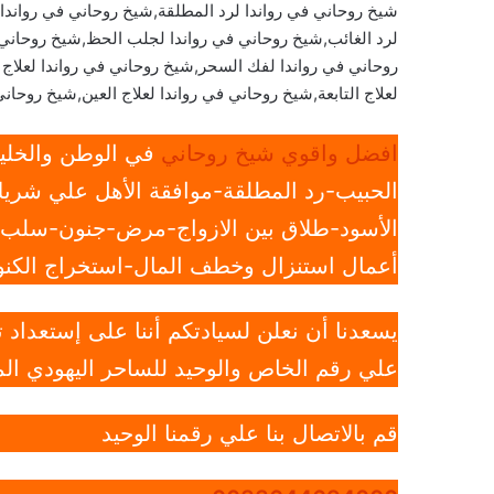
شيخ روحاني في رواندا لرد المطلقة,شيخ روحاني في رواندا 
لرد الغائب,شيخ روحاني في رواندا لجلب الحظ,شيخ روحاني 
روحاني في رواندا لفك السحر,شيخ روحاني في رواندا لعلاج 
لعلاج التابعة,شيخ روحاني في رواندا لعلاج العين,شيخ روحاني
افضل واقوي شيخ روحاني
في الوطن والخليج
الحبيب-رد المطلقة-موافقة الأهل علي شريك
الأسود-طلاق بين الازواج-مرض-جنون-سلب ار
أعمال استنزال وخطف المال-استخراج الكنوز
يسعدنا أن نعلن لسيادتكم أننا على إستعداد
علي رقم الخاص والوحيد للساحر اليهودي الم
قم بالاتصال بنا علي رقمنا الوحيد