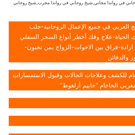
حاني في رواندا مجاني,شيخ روحاني في رواندا مجرب,شيخ روحاني
 العربي في جميع الإعمال الروحانية-جلب
 الحياة-علاج وفك أخطر أنواع السحر السفلي
ادة-فراق بين الاخوات-الزواج بمن تحبون-
 والدفائن
 تام للكشف وعلاجات الحالات وقبول الاستفسارات
غربي الحاخام “حاييم أزلغوط”