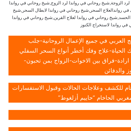
لرد الزوجة,شيخ روحاني في رواندا لرد الزوج,شيخ روحاني في رواندا
في رواندالعلاج السحر,شيخ روحاني في رواندا لابطال السحر,شيخ
الحسد,شيخ روحاني في رواندا لعلاج القرين,شيخ روحاني في رواندا
 في رواندا لاستخراج الكنوز
 العربي في جميع الإعمال الروحانية-جلب
 الحياة-علاج وفك أخطر أنواع السحر السفلي
ادة-فراق بين الاخوات-الزواج بمن تحبون-
 والدفائن
 تام للكشف وعلاجات الحالات وقبول الاستفسارات
غربي الحاخام “حاييم أزلغوط”