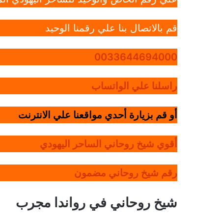
قم بالاتصال بنا علي رقمنا الوحيد
0033644694000
راسلنا علي الواتساب
أو قم بزيارة أحدي مواقعنا علي الانترنت
أقوي شيخ روحاني الساحر اليهودي
رقم شيخ روحاني مضمون
شيخ روحاني في رواندا مجرب