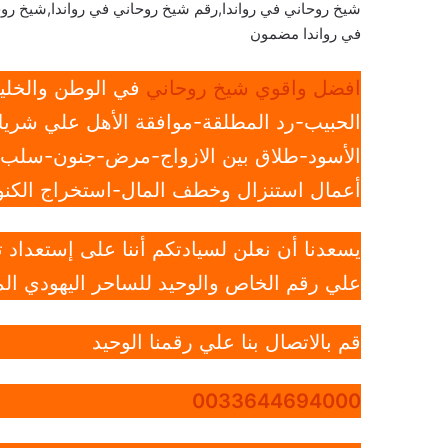
شيخ روحاني في رواندا,رقم شيخ روحاني في رواندا,شيخ رو
في رواندا مضمون
افضل واقوي شيخ روحاني
في الوطن والخليج
الحبيب-رد المطلقة-موافقة الأهل علي شريك
الأسود-طلاق بين الازواج-مرض-جنون-سلب ار
أعمال استنزال وخطف المال-استخراج الكنوز
يسعدنا أن نعلن لسيادتكم أننا على إستعداد
علي رقم الخاص والوحيد للساحر اليهودي الم
قم بالاتصال بنا علي رقمنا الوحيد
0033644694000