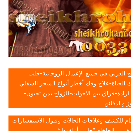
 العربي في جميع الإعمال الروحانية-جلب
 الحياة-علاج وفك أخطر أنواع السحر السفلي
ادة-فراق بين الاخوات-الزواج بمن تحبون-
 والدفائن
 تام للكشف وعلاجات الحالات وقبول الاستفسارات
غربي الحاخام “حاييم أزلغوط”