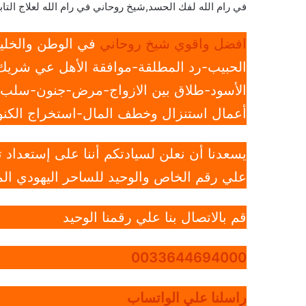
في رام الله لفك الحسد,شيخ روحاني في رام الله لعلاج التاب
افضل واقوي شيخ روحاني
في الوطن والخليج
الحبيب-رد المطلقة-موافقة الأهل عي شريك 
الأسود-طلاق بين الازواج-مرض-جنون-سلب ار
أعمال استنزال وخطف المال-استخراج الكنوز
يسعدنا أن نعلن لسيادتكم أننا على إستعداد
علي رقم الخاص والوحيد للساحر اليهودي الم
قم بالاتصال بنا علي رقمنا الوحيد
0033644694000
راسلنا علي الواتساب