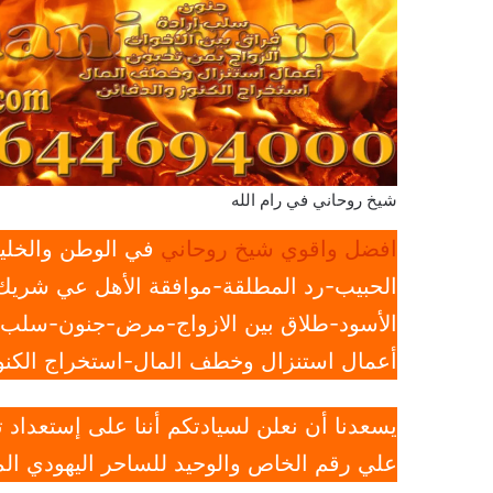
شيخ روحاني في رام الله
افضل واقوي شيخ روحاني
في الوطن والخليج
الحبيب-رد المطلقة-موافقة الأهل عي شريك 
الأسود-طلاق بين الازواج-مرض-جنون-سلب ار
أعمال استنزال وخطف المال-استخراج الكنوز
يسعدنا أن نعلن لسيادتكم أننا على إستعداد
علي رقم الخاص والوحيد للساحر اليهودي الم