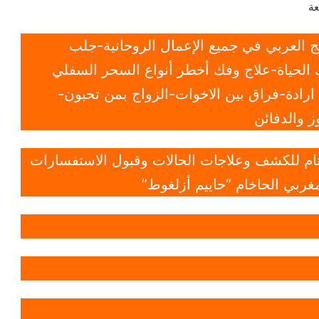
عة
 العربي في جميع الإعمال الروحانية-جلب
الحياة-علاج وفك أخطر أنواع السحر السفلي
ادة-فراق بين الاخوات-الزواج بمن تحبون-
 والدفائن
 تام للكشف وعلاجات الحالات وقبول الاستفسارات
غربي الحاخام “حاييم أزلغوط”