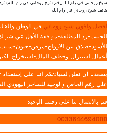
شيخ روحاني في رام الله,رقم شيخ روحاني في رام الله,شيخ
هاتف شيخ روحاني في رام الله
افضل واقوي شيخ روحاني
في الوطن والخليج
الحبيب-رد المطلقة-موافقة الأهل عي شريك 
الأسود-طلاق بين الازواج-مرض-جنون-سلب ار
أعمال استنزال وخطف المال-استخراج الكنوز
يسعدنا أن نعلن لسيادتكم أننا على إستعداد
علي رقم الخاص والوحيد للساحر اليهودي الم
قم بالاتصال بنا علي رقمنا الوحيد
0033644694000