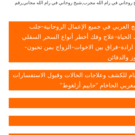
 روحاني في رام الله مجرب,شيخ روحاني في رام الله مجاني,رقم
 العربي في جميع الإعمال الروحانية-جلب
الحياة-علاج وفك أخطر أنواع السحر السفلي
ادة-فراق بين الاخوات-الزواج بمن تحبون-
 والدفائن
 تام للكشف وعلاجات الحالات وقبول الاستفسارات
غربي الحاخام “حاييم أزلغوط”