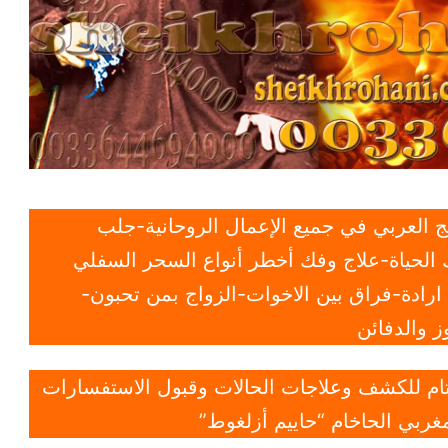
 العربي في جميع الإعمال الروحانية-جلب
الحياة-علاج وفك أخطر أنواع السحر السفلي
ادة-فراق بين الاخوات-الزواج بمن تحبون-
 والدفائن
 تام للكشف وعلاجات الحالات وقبول الاستفسارات
غربي الحاخام “حاييم أزلغوط”