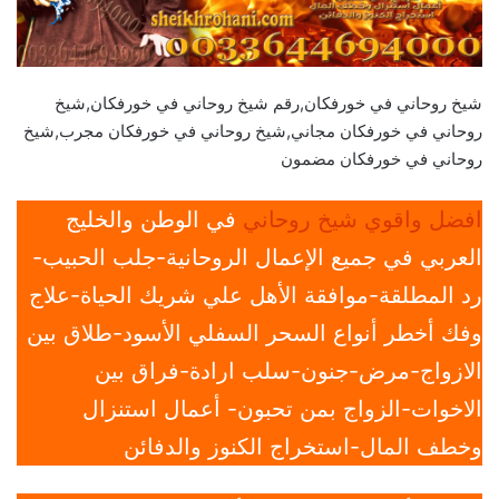
شيخ روحاني في خورفكان,رقم شيخ روحاني في خورفكان,شيخ
روحاني في خورفكان مجاني,شيخ روحاني في خورفكان مجرب,شيخ
روحاني في خورفكان مضمون
افضل واقوي شيخ روحاني
في الوطن والخليج
العربي في جميع الإعمال الروحانية-جلب الحبيب-
رد المطلقة-موافقة الأهل علي شريك الحياة-علاج
وفك أخطر أنواع السحر السفلي الأسود-طلاق بين
الازواج-مرض-جنون-سلب ارادة-فراق بين
الاخوات-الزواج بمن تحبون- أعمال استنزال
وخطف المال-استخراج الكنوز والدفائن