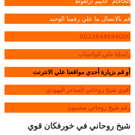
الحاخام “حاييم أزلغوط”
قم بالاتصال بنا علي رقمنا الوحيد
0033644694000
راسلنا علي الواتساب
أو قم بزيارة أحدي مواقعنا علي الانترنت
أقوي شيخ روحاني الساحر اليهودي
رقم شيخ روحاني مضمون
شيخ روحاني في خورفكان قوي