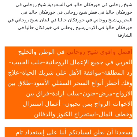
شيخ روحاني في خورفكان حاليا في السعودية,شيخ روحاني في
خورفكان حاليا في قطر,شيخ روحاني في خورفكان حاليا في
البحرين,شيخ روحاني في خورفكان حاليا في لبنان,شيخ روحاني في
خورفكان حاليا في الاردن,شيخ روحاني في خورفكان حاليا في
الشارقة
افضل واقوي شيخ روحاني
في الوطن والخليج
العربي في جميع الإعمال الروحانية-جلب الحبيب-
رد المطلقة-موافقة الأهل علي شريك الحياة-علاج
وفك أخطر أنواع السحر السفلي الأسود-طلاق بين
الازواج-مرض-جنون-سلب ارادة-فراق بين
الاخوات-الزواج بمن تحبون- أعمال استنزال
وخطف المال-استخراج الكنوز والدفائن
يسعدنا أن نعلن لسيادتكم أننا على إستعداد تام