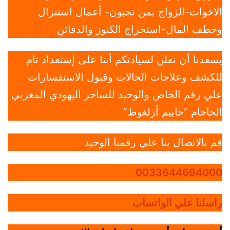
الاخوات-الزواج بمن تحبون- أعمال استنزال
وخطف المال-استخراج الكنوز والدفائن
يسعدنا أن نعلن لسيادتكم أننا على إستعداد تام
للكشف وعلاجات الحالات وقبول الاستفسارات
علي رقم الخاص والوحيد للساحر اليهودي المغربي
الحاخام “حاييم أزلغوط”
قم بالاتصال بنا علي رقمنا الوحيد
0033644694000
راسلنا علي الواتساب