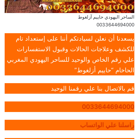
الساحر اليهودي حاييم آزلغوط
0033644694000
يسعدنا أن نعلن لسيادتكم أننا على إستعداد تام
للكشف وعلاجات الحالات وقبول الاستفسارات
علي رقم الخاص والوحيد للساحر اليهودي المغربي
الحاخام “حاييم أزلغوط”
قم بالاتصال بنا علي رقمنا الوحيد
0033644694000
راسلنا علي الواتساب