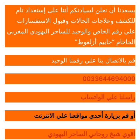
يسعدنا أن نعلن لسيادتكم أننا على إستعداد تام
للكشف وعلاجات الحالات وقبول الاستفسارات
علي رقم الخاص والوحيد للساحر اليهودي المغربي
الحاخام “حاييم أزلغوط”
قم بالاتصال بنا علي رقمنا الوحيد
0033644694000
راسلنا علي الواتساب
أو قم بزيارة أحدي مواقعنا علي الانترنت
أقوي شيخ روحاني الساحر اليهودي