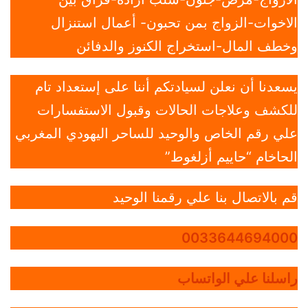
الاخوات-الزواج بمن تحبون- أعمال استنزال
وخطف المال-استخراج الكنوز والدفائن
يسعدنا أن نعلن لسيادتكم أننا على إستعداد تام
للكشف وعلاجات الحالات وقبول الاستفسارات
علي رقم الخاص والوحيد للساحر اليهودي المغربي
الحاخام “حاييم أزلغوط”
قم بالاتصال بنا علي رقمنا الوحيد
0033644694000
راسلنا علي الواتساب