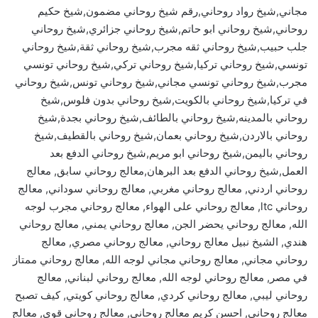
مجاني,شيخ رواد روحاني,رقم شيخ روحاني مضمون,شيخ حكيم
روحاني,شيخ روحاني ابو حاتم,شيخ روحاني جزائري,شيخ روحاني
جلب حبيب,شيخ روحاني ثقه مجرب,شيخ روحاني ثقة,شيخ روحاني
تونسي,شيخ روحاني تركيا,شيخ روحاني تركي,شيخ روحاني تونسي
مجرب,شيخ روحاني تونسي مجاني,شيخ روحاني تونس,شيخ روحاني
في تركيا,شيخ روحاني بالكويت,شيخ روحاني بدون فلوس,شيخ
روحاني بالمدينه,شيخ روحاني بالطائف,شيخ روحاني بجدة,شيخ
روحاني بالاردن,شيخ روحاني بعمان,شيخ روحاني بالقطيف,شيخ
روحاني باليمن,شيخ روحاني ابو مريم,شيخ روحاني الدفع بعد
العمل,شيخ روحاني الدفع بعد البرهان,معالج روحاني سابق, معالج
روحاني اردني, معالج روحاني مغربي, معالج روحاني سوداني, معالج
روحاني ltc, معالج روحاني على الهواء, معالج روحاني مجرب لوجه
الله, معالج روحاني يحضر الجن, معالج روحاني يمني, معالج روحاني
هندي, الشيخ نبيل معالج روحاني, معالج روحاني مصري, معالج
روحاني مجاني, معالج روحاني مجاني لوجه الله, معالج روحاني ممتاز
في مصر, معالج روحاني لوجه الله, معالج روحاني لبناني, معالج
روحاني ليبي, معالج روحاني كردي, معالج روحاني كويتي, كيف تصبح
معالج روحاني, احسن كريم معالج روحاني, معالج روحاني قوي, معالج