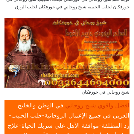
خورفكان لجلب الحبيبة,شيخ روحاني في خورفكان لجلب الرزق
شيخ روحاني في خورفكان
افضل واقوي شيخ روحاني
في الوطن والخليج
العربي في جميع الإعمال الروحانية-جلب الحبيب-
رد المطلقة-موافقة الأهل علي شريك الحياة-علاج