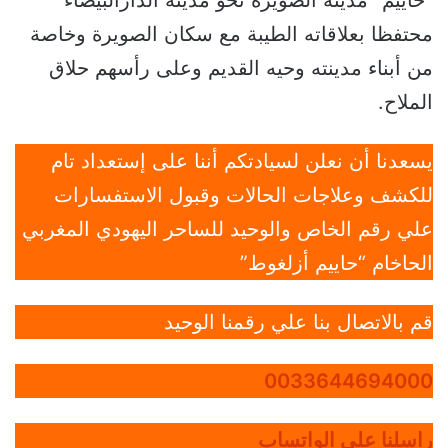
“حاييم” مدينة الصويرة نحو مدينة الدارالبيضاء
محتفظا بعلاقاته الطيبة مع سكان الصويرة وخاصة
من أبناء مدينته وحيه القديم وعلى رأسهم حلاق
الملاح.
يسعدنا أن نعلن لسيادتكم أننا على إستعداد تام
للكشف وعلاجات الحالات وقبول الاستفسارات
علي رقم الخاص والوحيد للساحر اليهودي المغربي
الحاخام “حاييم أزلغوط”
قم بالاتصال بنا علي رقمنا الوحيد
0033644694000
راسلنا علي الواتساب