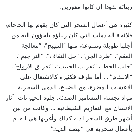
زبنائه نقودا إن كانوا معوزين.
كثيرة هي أعمال السحر التي كان يقوم بها الحاخام،
فلائحة الخدمات التي كان زبناؤه يلجؤون اليه من
أجلها طويلة ومتنوعة، منها “التهييج”، “معالجة
العقم”، “طرد الجن”، “حل التقاف”، “التراجيم”،
“جلب الحظ”، “تقريب الحبيب”، “تفريق الازواج”،
“الانتقام” … أما طرقه فكثيرة كالاشتغال على
الاعشاب المضرة، مخ الضباع، الدمى السحرية،
مواد نجسة، المسامير الصدئة، جلود الحيوانات، آثار
الانسان مع التعازيم الشيطانية … وكانت من بين
أشهر طرق السحر لديه كذلك وأغربها هي القيام
بأعمال سحرية في “بيضة الديك”.