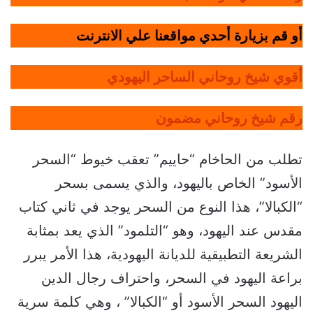
أو قم بزيارة أحدي مواقعنا علي الانترنت
أقوي شيخ روحاني الساحر اليهودي
رقم شيخ روحاني مضمون
تطلب من الحاخام “حاييم” تعقب خيوط “السحر
الأسود” الخاص باليهود، والذي يسمى بسحر
“الكبالا”، هذا النوع من السحر يوجد في ثاني كتاب
مقدس عند اليهود، وهو “التلمود” الذي يعد بمثابة
الشريعة التطبيقية للديانة اليهودية، هذا الأمر يبرر
براعة اليهود في السحر، واحتراف رجال الدين
اليهود السحر الأسود أو “الكبالا” ، وهي كلمة سرية