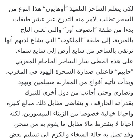
لكي يتعلم الساحر التلميذ “أوهايون” هذا النوع من
السحر تطلب الامر منه التدرج عبر عشر طبقات
بدءا من طبقة “إنصوف أور” والتي تعني التاج
بالعبرية، إلى طبقة “الملكوت” التي يشاع لديهم أنها
ترتقي بالساحر من سابع أرض إلى سابع سماء،
على هذه الخطى سار الساحر الحاخام المغربي
“حاييم” فاعتلى صدارة السحرة اليهود في المغرب،
وبدأت تأتيه أفواج من المغاربة مسلمين ويهود
ونصارى وحتى أجانب من دول أخرى للتبرك
بقدراته الخارقة ، و يتقاضى مقابل ذلك مبالغ كبيرة
واحيانا خيالية خصوصا من الزبناء الميسورين، لكنه
احيانا لا يشترط مالا مقابل ما يقوم به من سحر،
وقد تصل به حالة السخاء والكرم الى تسليم بعض