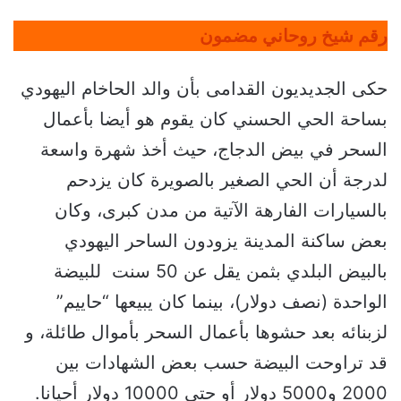
رقم شيخ روحاني مضمون
حكى الجديديون القدامى بأن والد الحاخام اليهودي
بساحة الحي الحسني كان يقوم هو أيضا بأعمال
السحر في بيض الدجاج، حيث أخذ شهرة واسعة
لدرجة أن الحي الصغير بالصويرة كان يزدحم
بالسيارات الفارهة الآتية من مدن كبرى، وكان
بعض ساكنة المدينة يزودون الساحر اليهودي
بالبيض البلدي بثمن يقل عن 50 سنت للبيضة
الواحدة (نصف دولار)، بينما كان يبيعها “حاييم”
لزبنائه بعد حشوها بأعمال السحر بأموال طائلة، و
قد تراوحت البيضة حسب بعض الشهادات بين
2000 و5000 دولار أو حتى 10000 دولار أحيانا.