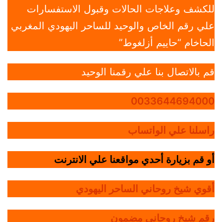
للكشف وعلاجات الحالات وقبول الاستفسارات
علي رقم الخاص والوحيد للساحر اليهودي المغربي
الحاخام “حاييم أزلغوط”
قم بالاتصال بنا علي رقمنا الوحيد
0033644694000
راسلنا علي الواتساب
أو قم بزيارة أحدي مواقعنا علي الانترنت
أقوي شيخ روحاني الساحر اليهودي
رقم شيخ روحاني مضمون