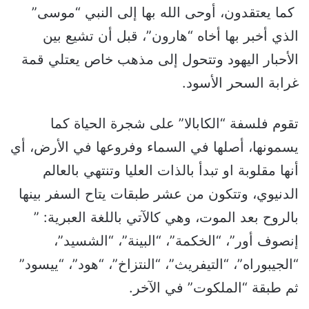
كما يعتقدون، أوحى الله بها إلى النبي “موسى”
الذي أخبر بها أخاه “هارون”، قبل أن تشيع بين
الأحبار اليهود وتتحول إلى مذهب خاص يعتلي قمة
غرابة السحر الأسود.
تقوم فلسفة “الكابالا” على شجرة الحياة كما
يسمونها، أصلها في السماء وفروعها في الأرض، أي
أنها مقلوبة او تبدأ بالذات العليا وتنتهي بالعالم
الدنيوي، وتتكون من عشر طبقات يتاح السفر بينها
بالروح بعد الموت، وهي كالآتي باللغة العبرية: ”
إنصوف أور”، “الخكمة”، “البينة”، “الشسيد”،
“الجيبوراه”، “التيفريث”، “النتزاخ”، “هود”، “ييسود”
ثم طبقة “الملكوت” في الآخر.