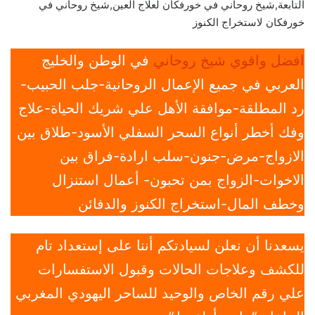
التابعة,شيخ روحاني في خورفكان لعلاج العين,شيخ روحاني في
خورفكان لاستخراج الكنوز
افضل واقوي شيخ روحاني
في الوطن والخليج
العربي في جميع الإعمال الروحانية-جلب الحبيب-
رد المطلقة-موافقة الأهل علي شريك الحياة-علاج
وفك أخطر أنواع السحر السفلي الأسود-طلاق بين
الازواج-مرض-جنون-سلب ارادة-فراق بين
الاخوات-الزواج بمن تحبون- أعمال استنزال
وخطف المال-استخراج الكنوز والدفائن
يسعدنا أن نعلن لسيادتكم أننا على إستعداد تام
للكشف وعلاجات الحالات وقبول الاستفسارات
علي رقم الخاص والوحيد للساحر اليهودي المغربي