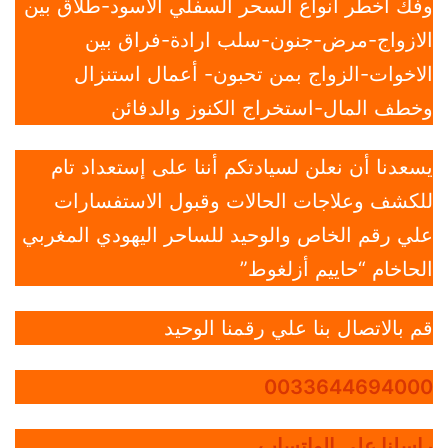
وفك أخطر أنواع السحر السفلي الأسود-طلاق بين
الازواج-مرض-جنون-سلب ارادة-فراق بين
الاخوات-الزواج بمن تحبون- أعمال استنزال
وخطف المال-استخراج الكنوز والدفائن
يسعدنا أن نعلن لسيادتكم أننا على إستعداد تام
للكشف وعلاجات الحالات وقبول الاستفسارات
علي رقم الخاص والوحيد للساحر اليهودي المغربي
الحاخام “حاييم أزلغوط”
قم بالاتصال بنا علي رقمنا الوحيد
0033644694000
راسلنا علي الواتساب