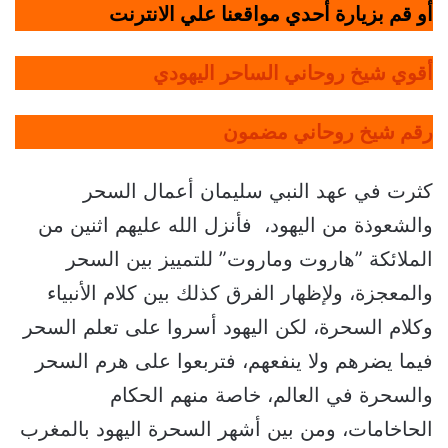
أو قم بزيارة أحدي مواقعنا علي الانترنت
أقوي شيخ روحاني الساحر اليهودي
رقم شيخ روحاني مضمون
كثرت في عهد النبي سليمان أعمال السحر
والشعوذة من اليهود، فأنزل الله عليهم اثنين من
الملائكة ”هاروت وماروت” للتمييز بين السحر
والمعجزة، ولإظهار الفرق كذلك بين كلام الأنبياء
وكلام السحرة، لكن اليهود أسروا على تعلم السحر
فيما يضرهم ولا ينفعهم، فتربعوا على هرم السحر
والسحرة في العالم، خاصة منهم الحكام
الحاخامات، ومن بين أشهر السحرة اليهود بالمغرب