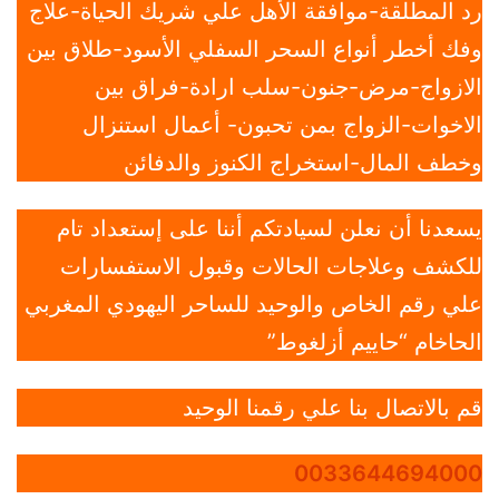
رد المطلقة-موافقة الأهل علي شريك الحياة-علاج
وفك أخطر أنواع السحر السفلي الأسود-طلاق بين
الازواج-مرض-جنون-سلب ارادة-فراق بين
الاخوات-الزواج بمن تحبون- أعمال استنزال
وخطف المال-استخراج الكنوز والدفائن
يسعدنا أن نعلن لسيادتكم أننا على إستعداد تام
للكشف وعلاجات الحالات وقبول الاستفسارات
علي رقم الخاص والوحيد للساحر اليهودي المغربي
الحاخام “حاييم أزلغوط”
قم بالاتصال بنا علي رقمنا الوحيد
0033644694000