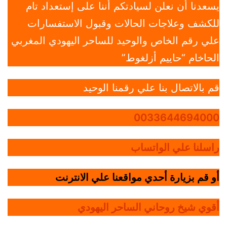
يسعدنا أن نعلن لسيادتكم أننا على إستعداد تام
للكشف وعلاجات الحالات وقبول الاستفسارات
علي رقم الخاص والوحيد للساحر اليهودي المغربي
الحاخام “حاييم أزلغوط”
قم بالاتصال بنا علي رقمنا الوحيد
0033644694000
راسلنا علي الواتساب
أو قم بزيارة أحدي مواقعنا علي الانترنت
أقوي شيخ روحاني الساحر اليهودي