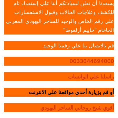
يسعدنا أن نعلن لسيادتكم أننا على إستعداد تام
للكشف وعلاجات الحالات وقبول الاستفسارات
علي رقم الخاص والوحيد للساحر اليهودي المغربي
الحاخام “حاييم أزلغوط”
قم بالاتصال بنا علي رقمنا الوحيد
0033644694000
راسلنا علي الواتساب
أو قم بزيارة أحدي مواقعنا علي الانترنت
أقوي شيخ روحاني الساحر اليهودي