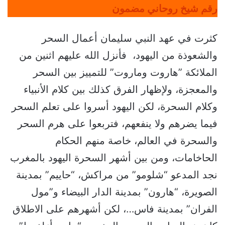
رقم شيخ روحاني مضمون
كثرت في عهد النبي سليمان أعمال السحر
والشعوذة من اليهود، فأنزل الله عليهم اثنين من
الملائكة ”هاروت وماروت” للتمييز بين السحر
والمعجزة، ولإظهار الفرق كذلك بين كلام الأنبياء
وكلام السحرة، لكن اليهود أسروا على تعلم السحر
فيما يضرهم ولا ينفعهم، فتربعوا على هرم السحر
والسحرة في العالم، خاصة منهم الحكام
الحاخامات، ومن بين أشهر السحرة اليهود بالمغرب
نجد المدعو “شلومو” من مراكش، “حاييم” بمدينة
الصويرة، “هارون” بمدينة الدار البيضاء و”مول
الفران” بمدينة فاس…، لكن أشهرهم على الاطلاق