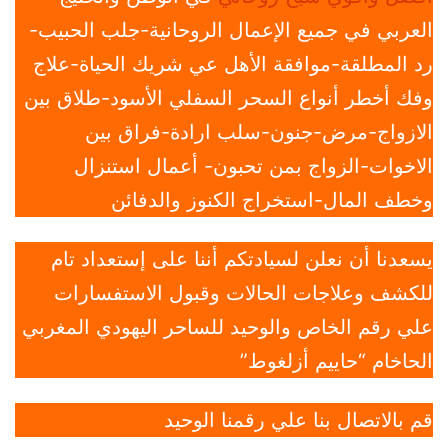
العربي في جميع الإعمال الروحانية-جلب الحبيب-
رد المطلقة-موافقة الأهل عي شريك الحياة-علاج
وفك أخطر أنواع السحر السفلي الأسود-طلاق بين
الازواج-مرض-جنون-سلب ارادة-فراق بين
الاخوات-الزواج بمن تحبون- أعمال استنزال
وخطف المال-استخراج الكنوز والدفائن
يسعدنا أن نعلن لسيادتكم أننا على إستعداد تام
للكشف وعلاجات الحالات وقبول الاستفسارات
علي رقم الخاص والوحيد للساحر اليهودي المغربي
الحاخام “حاييم أزلغوط”
قم بالاتصال بنا علي رقمنا الوحيد