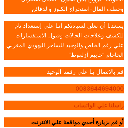
وخطف المال-استخراج الكنوز والدفائن
يسعدنا أن نعلن لسيادتكم أننا على إستعداد تام
للكشف وعلاجات الحالات وقبول الاستفسارات
علي رقم الخاص والوحيد للساحر اليهودي المغربي
الحاخام “حاييم أزلغوط”
قم بالاتصال بنا علي رقمنا الوحيد
0033644694000
راسلنا علي الواتساب
أو قم بزيارة أحدي مواقعنا علي الانترنت