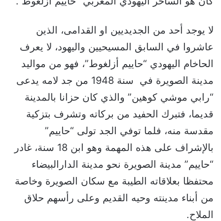
كان هو الساحر اليهودي المغربي “حاييم أزلغوط”.
لا يوجد أحد من الجديديين او القدامى، الذين
عاشروا في السابق المسيحيين واليهود، لا يعرف
الحاخام اليهودي “حاييم أزلغوط”، فهو من مواليد
مدينة الصويرة في سنة 1948 من جد لامه يدعى
“رابي موشي كوهين” والذي كان حزانا بالمدينة
قديما، فتبرك الحفيد من بركاته وتشرف بتزكية
مقدسة منه، فلما توفي الجد تولى “حاييم”
بالإشراف على هذه المهمة وهو ابن 18 سنة، غادر
“حاييم” مدينة الصويرة نحو مدينة الدارالبيضاء
محتفظا بعلاقاته الطيبة مع سكان الصويرة وخاصة
من أبناء مدينته وحيه القديم وعلى رأسهم حلاق
الملاح.