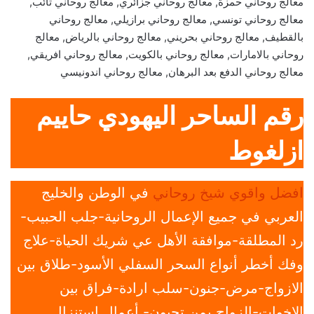
معالج روحاني حمزة, معالج روحاني جزائري, معالج روحاني تائب,
معالج روحاني تونسي, معالج روحاني برازيلي, معالج روحاني
بالقطيف, معالج روحاني بحريني, معالج روحاني بالرياض, معالج
روحاني بالامارات, معالج روحاني بالكويت, معالج روحاني افريقي,
معالج روحاني الدفع بعد البرهان, معالج روحاني اندونيسي
رقم الساحر اليهودي حاييم
ازلغوط
افضل واقوي شيخ روحاني
في الوطن والخليج
العربي في جميع الإعمال الروحانية-جلب الحبيب-
رد المطلقة-موافقة الأهل عي شريك الحياة-علاج
وفك أخطر أنواع السحر السفلي الأسود-طلاق بين
الازواج-مرض-جنون-سلب ارادة-فراق بين
الاخوات-الزواج بمن تحبون- أعمال استنزال