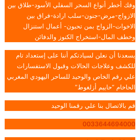
وفك أخطر أنواع السحر السفلي الأسود-طلاق بين
الازواج-مرض-جنون-سلب ارادة-فراق بين
الاخوات-الزواج بمن تحبون- أعمال استنزال
وخطف المال-استخراج الكنوز والدفائن
يسعدنا أن نعلن لسيادتكم أننا على إستعداد تام
للكشف وعلاجات الحالات وقبول الاستفسارات
علي رقم الخاص والوحيد للساحر اليهودي المغربي
الحاخام “حاييم أزلغوط”
قم بالاتصال بنا علي رقمنا الوحيد
0033644694000