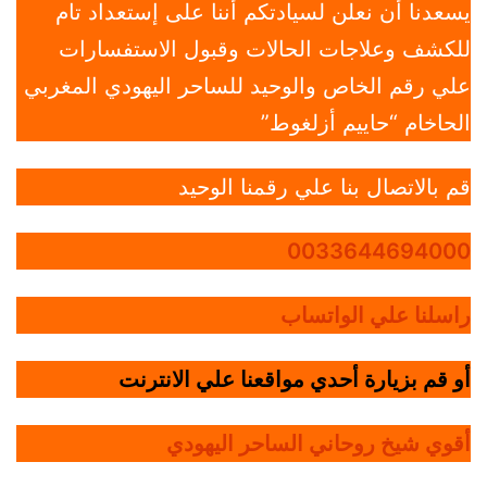
يسعدنا أن نعلن لسيادتكم أننا على إستعداد تام
للكشف وعلاجات الحالات وقبول الاستفسارات
علي رقم الخاص والوحيد للساحر اليهودي المغربي
الحاخام “حاييم أزلغوط”
قم بالاتصال بنا علي رقمنا الوحيد
0033644694000
راسلنا علي الواتساب
أو قم بزيارة أحدي مواقعنا علي الانترنت
أقوي شيخ روحاني الساحر اليهودي