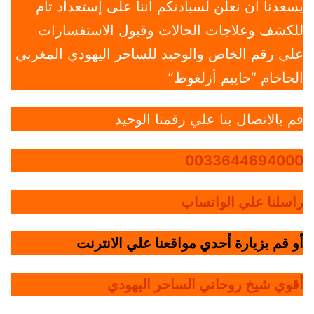
يسعدنا أن نعلن لسيادتكم أننا على إستعداد تام
للكشف وعلاجات الحالات وقبول الاستفسارات
علي رقم الخاص والوحيد للساحر اليهودي المغربي
الحاخام “حاييم أزلغوط”
قم بالاتصال بنا علي رقمنا الوحيد
0033644694000
راسلنا علي الواتساب
أو قم بزيارة أحدي مواقعنا علي الانترنت
أقوي شيخ روحاني الساحر اليهودي