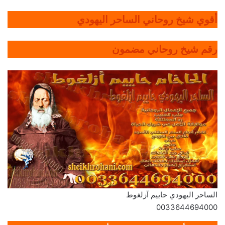
أقوي شيخ روحاني الساحر اليهودي
رقم شيخ روحاني مضمون
الساحر اليهودي حاييم آزلغوط
0033644694000