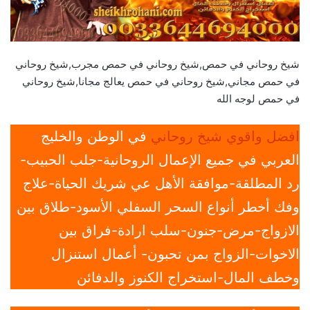
شيخ روحاني في حمص,شيخ روحاني في حمص مجرب,شيخ روحاني
في حمص مجاني,شيخ روحاني في حمص يعالج مجانا,شيخ روحاني
في حمص لوجه الله
افضل واقوي شيخ روحاني
في الوطن والخليج
العربي في جميع الإعمال الروحانية-جلب الحبيب-
رد المطلقة-موافقة الأهل عي شريك الحياة-علاج
وفك أخطر أنواع السحر السفلي الأسود-طلاق بين
الازواج-مرض-جنون-سلب ارادة-فراق بين
الاخوات-الزواج بمن تحبون- أعمال استنزال
وخطف المال-استخراج الكنوز والدفائن