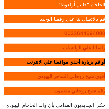
الحاخام “حاييم أزلغوط”
قم بالاتصال بنا علي رقمنا الوحيد
0033644694000
راسلنا علي الواتساب
أو قم بزيارة أحدي مواقعنا علي الانترنت
أقوي شيخ روحاني الساحر اليهودي
رقم شيخ روحاني مضمون
حكى الجديديون القدامى بأن والد الحاخام اليهودي