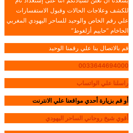
يسعدنا أن نعلن لسيادتكم أننا على إستعداد تام
للكشف وعلاجات الحالات وقبول الاستفسارات
علي رقم الخاص والوحيد للساحر اليهودي المغربي
الحاخام “حاييم أزلغوط”
قم بالاتصال بنا علي رقمنا الوحيد
0033644694000
راسلنا علي الواتساب
أو قم بزيارة أحدي مواقعنا علي الانترنت
أقوي شيخ روحاني الساحر اليهودي