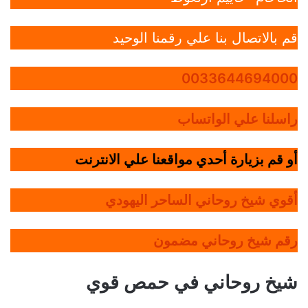
قم بالاتصال بنا علي رقمنا الوحيد
0033644694000
راسلنا علي الواتساب
أو قم بزيارة أحدي مواقعنا علي الانترنت
أقوي شيخ روحاني الساحر اليهودي
رقم شيخ روحاني مضمون
شيخ روحاني في حمص قوي