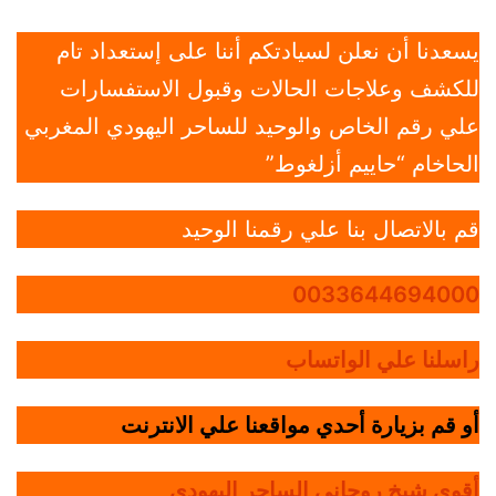
يسعدنا أن نعلن لسيادتكم أننا على إستعداد تام
للكشف وعلاجات الحالات وقبول الاستفسارات
علي رقم الخاص والوحيد للساحر اليهودي المغربي
الحاخام “حاييم أزلغوط”
قم بالاتصال بنا علي رقمنا الوحيد
0033644694000
راسلنا علي الواتساب
أو قم بزيارة أحدي مواقعنا علي الانترنت
أقوي شيخ روحاني الساحر اليهودي