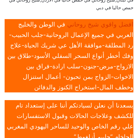
حمص حاليا في دبي
افضل واقوي شيخ روحاني
في الوطن والخليج
العربي في جميع الإعمال الروحانية-جلب الحبيب-
رد المطلقة-موافقة الأهل عي شريك الحياة-علاج
وفك أخطر أنواع السحر السفلي الأسود-طلاق بين
الازواج-مرض-جنون-سلب ارادة-فراق بين
الاخوات-الزواج بمن تحبون- أعمال استنزال
وخطف المال-استخراج الكنوز والدفائن
يسعدنا أن نعلن لسيادتكم أننا على إستعداد تام
للكشف وعلاجات الحالات وقبول الاستفسارات
علي رقم الخاص والوحيد للساحر اليهودي المغربي
الحاخام “حاييم أزلغوط”