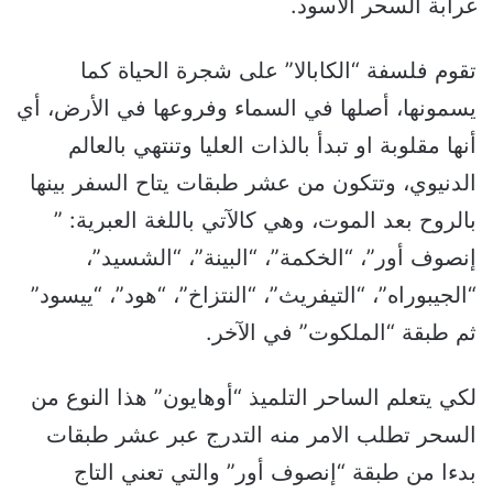
غرابة السحر الأسود.
تقوم فلسفة “الكابالا” على شجرة الحياة كما
يسمونها، أصلها في السماء وفروعها في الأرض، أي
أنها مقلوبة او تبدأ بالذات العليا وتنتهي بالعالم
الدنيوي، وتتكون من عشر طبقات يتاح السفر بينها
بالروح بعد الموت، وهي كالآتي باللغة العبرية: ”
إنصوف أور”، “الخكمة”، “البينة”، “الشسيد”،
“الجيبوراه”، “التيفريث”، “النتزاخ”، “هود”، “ييسود”
ثم طبقة “الملكوت” في الآخر.
لكي يتعلم الساحر التلميذ “أوهايون” هذا النوع من
السحر تطلب الامر منه التدرج عبر عشر طبقات
بدءا من طبقة “إنصوف أور” والتي تعني التاج