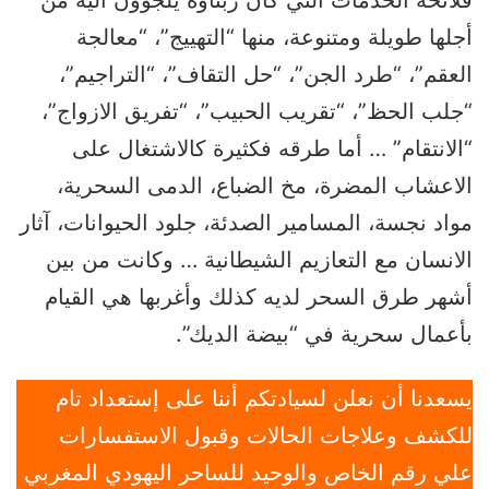
فلائحة الخدمات التي كان زبناؤه يلجؤون اليه من
أجلها طويلة ومتنوعة، منها “التهييج”، “معالجة
العقم”، “طرد الجن”، “حل التقاف”، “التراجيم”،
“جلب الحظ”، “تقريب الحبيب”، “تفريق الازواج”،
“الانتقام” … أما طرقه فكثيرة كالاشتغال على
الاعشاب المضرة، مخ الضباع، الدمى السحرية،
مواد نجسة، المسامير الصدئة، جلود الحيوانات، آثار
الانسان مع التعازيم الشيطانية … وكانت من بين
أشهر طرق السحر لديه كذلك وأغربها هي القيام
بأعمال سحرية في “بيضة الديك”.
يسعدنا أن نعلن لسيادتكم أننا على إستعداد تام
للكشف وعلاجات الحالات وقبول الاستفسارات
علي رقم الخاص والوحيد للساحر اليهودي المغربي