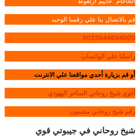
الحاخام “حاييم أزلغوط”
قم بالاتصال بنا علي رقمنا الوحيد
0033644694000
راسلنا علي الواتساب
أو قم بزيارة أحدي مواقعنا علي الانترنت
أقوي شيخ روحاني الساحر اليهودي
رقم شيخ روحاني مضمون
شيخ روحاني في جيبوتي قوي