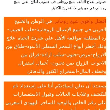
جيبوتي لعلاج التابعة,شيخ روحاني في جيبوتي لعلاج العين,شيخ
روحاني في جيبوتي لاستخراج الكنوز
افضل واقوي شيخ روحاني
في الوطن والخليج
العربي في جميع الإعمال الروحانية-جلب الحبيب-
رد المطلقة-موافقة الأهل علي شريك الحياة-علاج
وفك أخطر أنواع السحر السفلي الأسود-طلاق بين
الازواج-مرض-جنون-سلب ارادة-فراق بين
الاخوات-الزواج بمن تحبون- أعمال استنزال
وخطف المال-استخراج الكنوز والدفائن
يسعدنا أن نعلن لسيادتكم أننا على إستعداد تام
للكشف وعلاجات الحالات وقبول الاستفسارات
علي رقم الخاص والوحيد للساحر اليهودي المغربي