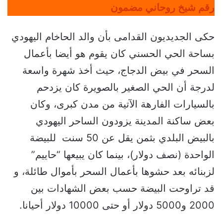
رقم شيخ روحاني مضمون
حكى الجديديون القدامى بأن والد الحاخام اليهودي
بساحة الحي الحسني كان يقوم هو أيضا بأعمال
السحر في بيض الدجاج، حيث أخذ شهرة واسعة
لدرجة أن الحي الصغير بالصويرة كان يزدحم
بالسيارات الفارهة الآتية من مدن كبرى، وكان
بعض ساكنة المدينة يزودون الساحر اليهودي
بالبيض البلدي بثمن يقل عن 50 سنت للبيضة
الواحدة (نصف دولار)، بينما كان يبيعها “حاييم”
لزبنائه بعد حشوها بأعمال السحر بأموال طائلة، و
قد تراوحت البيضة حسب بعض الشهادات بين
2000 و5000 دولار أو حتى 10000 دولار أحيانا.