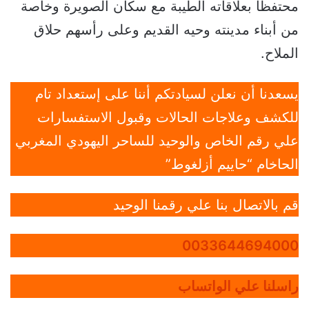
محتفظا بعلاقاته الطيبة مع سكان الصويرة وخاصة
من أبناء مدينته وحيه القديم وعلى رأسهم حلاق
الملاح.
يسعدنا أن نعلن لسيادتكم أننا على إستعداد تام
للكشف وعلاجات الحالات وقبول الاستفسارات
علي رقم الخاص والوحيد للساحر اليهودي المغربي
الحاخام “حاييم أزلغوط”
قم بالاتصال بنا علي رقمنا الوحيد
0033644694000
راسلنا علي الواتساب