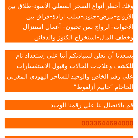
وفك أخطر أنواع السحر السفلي الأسود-طلاق بين
الازواج-مرض-جنون-سلب ارادة-فراق بين
الاخوات-الزواج بمن تحبون- أعمال استنزال
وخطف المال-استخراج الكنوز والدفائن
يسعدنا أن نعلن لسيادتكم أننا على إستعداد تام
للكشف وعلاجات الحالات وقبول الاستفسارات
علي رقم الخاص والوحيد للساحر اليهودي المغربي
الحاخام “حاييم أزلغوط”
قم بالاتصال بنا علي رقمنا الوحيد
0033644694000