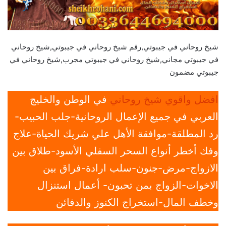
شيخ روحاني في جيبوتي,رقم شيخ روحاني في جيبوتي,شيخ روحاني
في جيبوتي مجاني,شيخ روحاني في جيبوتي مجرب,شيخ روحاني في
جيبوتي مضمون
افضل واقوي شيخ روحاني
في الوطن والخليج
العربي في جميع الإعمال الروحانية-جلب الحبيب-
رد المطلقة-موافقة الأهل علي شريك الحياة-علاج
وفك أخطر أنواع السحر السفلي الأسود-طلاق بين
الازواج-مرض-جنون-سلب ارادة-فراق بين
الاخوات-الزواج بمن تحبون- أعمال استنزال
وخطف المال-استخراج الكنوز والدفائن