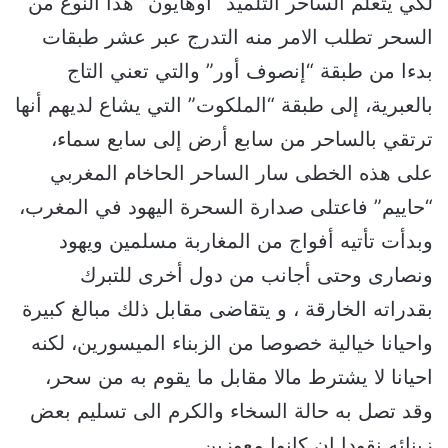
لكي يتعلم الساحر التلميذ “أوهايون” هذا النوع من
السحر تطلب الامر منه التدرج عبر عشر طبقات
بدءا من طبقة “إنصوف أور” والتي تعني التاج
بالعبرية، إلى طبقة “الملكوت” التي يشاع لديهم أنها
ترتقي بالساحر من سابع أرض إلى سابع سماء،
على هذه الخطى سار الساحر الحاخام المغربي
“حاييم” فاعتلى صدارة السحرة اليهود في المغرب،
وبدأت تأتيه أفواج من المغاربة مسلمين ويهود
ونصارى وحتى أجانب من دول أخرى للتبرك
بقدراته الخارقة ، و يتقاضى مقابل ذلك مبالغ كبيرة
واحيانا خيالية خصوصا من الزبناء الميسورين، لكنه
احيانا لا يشترط مالا مقابل ما يقوم به من سحر،
وقد تصل به حالة السخاء والكرم الى تسليم بعض
زبنائه نقودا إن كانوا معوزين.