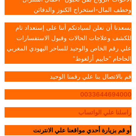
وخطف المال-استخراج الكنوز والدفائن
يسعدنا أن نعلن لسيادتكم أننا على إستعداد تام
للكشف وعلاجات الحالات وقبول الاستفسارات
علي رقم الخاص والوحيد للساحر اليهودي المغربي
الحاخام “حاييم أزلغوط”
قم بالاتصال بنا علي رقمنا الوحيد
0033644694000
راسلنا علي الواتساب
أو قم بزيارة أحدي مواقعنا علي الانترنت