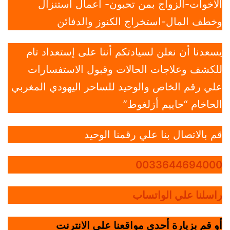
الاخوات-الزواج بمن تحبون- أعمال استنزال
وخطف المال-استخراج الكنوز والدفائن
يسعدنا أن نعلن لسيادتكم أننا على إستعداد تام
للكشف وعلاجات الحالات وقبول الاستفسارات
علي رقم الخاص والوحيد للساحر اليهودي المغربي
الحاخام “حاييم أزلغوط”
قم بالاتصال بنا علي رقمنا الوحيد
0033644694000
راسلنا علي الواتساب
أو قم بزيارة أحدي مواقعنا علي الانترنت