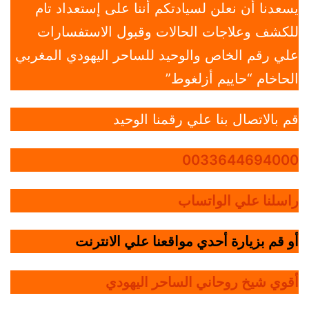
يسعدنا أن نعلن لسيادتكم أننا على إستعداد تام
للكشف وعلاجات الحالات وقبول الاستفسارات
علي رقم الخاص والوحيد للساحر اليهودي المغربي
الحاخام “حاييم أزلغوط”
قم بالاتصال بنا علي رقمنا الوحيد
0033644694000
راسلنا علي الواتساب
أو قم بزيارة أحدي مواقعنا علي الانترنت
أقوي شيخ روحاني الساحر اليهودي