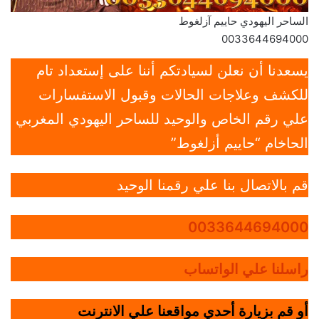
الساحر اليهودي حاييم آزلغوط
0033644694000
يسعدنا أن نعلن لسيادتكم أننا على إستعداد تام
للكشف وعلاجات الحالات وقبول الاستفسارات
علي رقم الخاص والوحيد للساحر اليهودي المغربي
الحاخام “حاييم أزلغوط”
قم بالاتصال بنا علي رقمنا الوحيد
0033644694000
راسلنا علي الواتساب
أو قم بزيارة أحدي مواقعنا علي الانترنت