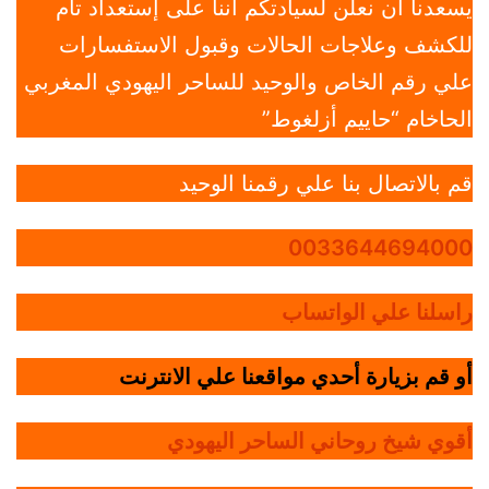
يسعدنا أن نعلن لسيادتكم أننا على إستعداد تام
للكشف وعلاجات الحالات وقبول الاستفسارات
علي رقم الخاص والوحيد للساحر اليهودي المغربي
الحاخام “حاييم أزلغوط”
قم بالاتصال بنا علي رقمنا الوحيد
0033644694000
راسلنا علي الواتساب
أو قم بزيارة أحدي مواقعنا علي الانترنت
أقوي شيخ روحاني الساحر اليهودي