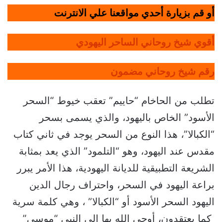
أو قم بزيارة أحدي مواقعنا علي الانترنت
أقوي شيخ روحاني الساحر اليهودي
رقم شيخ روحاني مضمون
تطلب من الحاخام “حاييم” تعقب خيوط “السحر
الأسود” الخاص باليهود، والذي يسمى بسحر
“الكبالا”، هذا النوع من السحر يوجد في ثاني كتاب
مقدس عند اليهود، وهو “التلمود” الذي يعد بمثابة
الشريعة التطبيقية للديانة اليهودية، هذا الأمر يبرر
براعة اليهود في السحر، واحتراف رجال الدين
اليهود السحر الأسود أو “الكبالا” ، وهي كلمة سرية
كما يعتقدون، أوحى الله بها إلى النبي “موسى”