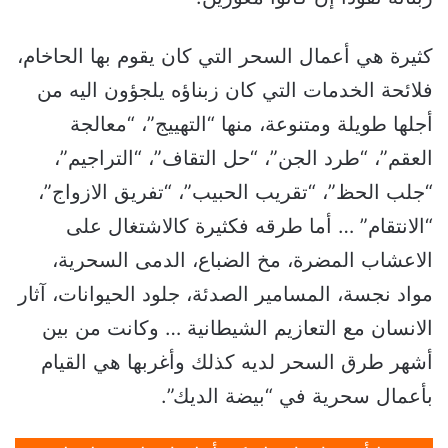
كثيرة هي أعمال السحر التي كان يقوم بها الحاخام،
فلائحة الخدمات التي كان زبناؤه يلجؤون اليه من
أجلها طويلة ومتنوعة، منها “التهييج”، “معالجة
العقم”، “طرد الجن”، “حل التقاف”، “التراجيم”،
“جلب الحظ”، “تقريب الحبيب”، “تفريق الازواج”،
“الانتقام” … أما طرقه فكثيرة كالاشتغال على
الاعشاب المضرة، مخ الضباع، الدمى السحرية،
مواد نجسة، المسامير الصدئة، جلود الحيوانات، آثار
الانسان مع التعازيم الشيطانية … وكانت من بين
أشهر طرق السحر لديه كذلك وأغربها هي القيام
بأعمال سحرية في “بيضة الديك”.