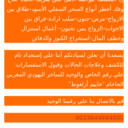
وفك أخطر أنواع السحر السفلي الأسود-طلاق بين
الازواج-مرض-جنون-سلب ارادة-فراق بين
الاخوات-الزواج بمن تحبون- أعمال استنزال
وخطف المال-استخراج الكنوز والدفائن
يسعدنا أن نعلن لسيادتكم أننا على إستعداد تام
للكشف وعلاجات الحالات وقبول الاستفسارات
علي رقم الخاص والوحيد للساحر اليهودي المغربي
الحاخام “حاييم أزلغوط”
قم بالاتصال بنا علي رقمنا الوحيد
0033644694000