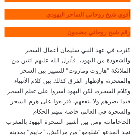
أقوي شيخ روحاني الساحر اليهودي
رقم شيخ روحاني مضمون
كثرت في عهد النبي سليمان أعمال السحر
والشعوذة من اليهود، فأنزل الله عليهم اثنين من
الملائكة ”هاروت وماروت” للتمييز بين السحر
والمعجزة، ولإظهار الفرق كذلك بين كلام الأنبياء
وكلام السحرة، لكن اليهود أسروا على تعلم السحر
فيما يضرهم ولا ينفعهم، فتربعوا على هرم السحر
والسحرة في العالم، خاصة منهم الحكام
الحاخامات، ومن بين أشهر السحرة اليهود بالمغرب
نجد المدعو “شلومو” من مراكش، “حاييم” بمدينة