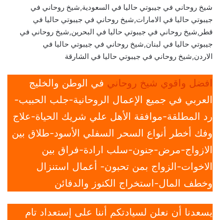
شيخ روحاني في جيبوتي حاليا في السعودية,شيخ روحاني في
جيبوتي حاليا في الامارات,شيخ روحاني في جيبوتي حاليا في
قطر,شيخ روحاني في جيبوتي حاليا في البحرين,شيخ روحاني في
جيبوتي حاليا في لبنان,شيخ روحاني في جيبوتي حاليا في
الاردن,شيخ روحاني في جيبوتي حاليا في الشارقة
افضل واقوي شيخ روحاني
في الوطن والخليج
العربي في جميع الإعمال الروحانية-جلب الحبيب-
رد المطلقة-موافقة الأهل علي شريك الحياة-علاج
وفك أخطر أنواع السحر السفلي الأسود-طلاق بين
الازواج-مرض-جنون-سلب ارادة-فراق بين
الاخوات-الزواج بمن تحبون- أعمال استنزال
وخطف المال-استخراج الكنوز والدفائن
يسعدنا أن نعلن لسيادتكم أننا على إستعداد تام