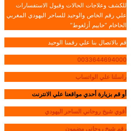
للكشف وعلاجات الحالات وقبول الاستفسارات
علي رقم الخاص والوحيد للساحر اليهودي المغربي
الحاخام “حاييم أزلغوط”
قم بالاتصال بنا علي رقمنا الوحيد
0033644694000
راسلنا علي الواتساب
أو قم بزيارة أحدي مواقعنا علي الانترنت
أقوي شيخ روحاني الساحر اليهودي
رقم شيخ روحاني مضمون