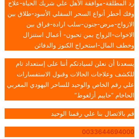
رد المطلقة-موافقة الأهل علي شريك الحياة-علاج
وفك أخطر أنواع السحر السفلي الأسود-طلاق بين
الازواج-مرض-جنون-سلب ارادة-فراق بين
الاخوات-الزواج بمن تحبون- أعمال استنزال
وخطف المال-استخراج الكنوز والدفائن
يسعدنا أن نعلن لسيادتكم أننا على إستعداد تام
للكشف وعلاجات الحالات وقبول الاستفسارات
علي رقم الخاص والوحيد للساحر اليهودي المغربي
الحاخام “حاييم أزلغوط”
قم بالاتصال بنا علي رقمنا الوحيد
0033644694000