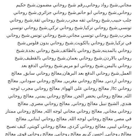
مجاني,شيخ رواد روحاني,رقم شيخ روحاني مضمون,شيخ حكيم
روحاني,شيخ روحاني ابو حاتم,شيخ روحاني جزائري,شيخ روحاني
جلب حبيب,شيخ روحاني ثقه مجرب,شيخ روحاني ثقة,شيخ روحاني
تونسي,شيخ روحاني تركيا,شيخ روحاني تركي,شيخ روحاني تونسي
مجرب,شيخ روحاني تونسي مجاني,شيخ روحاني تونس,شيخ روحاني
في تركيا,شيخ روحاني بالكويت,شيخ روحاني بدون فلوس,شيخ
روحاني بالمدينه,شيخ روحاني بالطائف,شيخ روحاني بجدة,شيخ
روحاني بالاردن,شيخ روحاني بعمان,شيخ روحاني بالقطيف,شيخ
روحاني باليمن,شيخ روحاني ابو مريم,شيخ روحاني الدفع بعد
العمل,شيخ روحاني الدفع بعد البرهان,معالج روحاني سابق, معالج
روحاني اردني, معالج روحاني مغربي, معالج روحاني سوداني, معالج
روحاني ltc, معالج روحاني على الهواء, معالج روحاني مجرب لوجه
الله, معالج روحاني يحضر الجن, معالج روحاني يمني, معالج روحاني
هندي, الشيخ نبيل معالج روحاني, معالج روحاني مصري, معالج
روحاني مجاني, معالج روحاني مجاني لوجه الله, معالج روحاني ممتاز
في مصر, معالج روحاني لوجه الله, معالج روحاني لبناني, معالج
روحاني ليبي, معالج روحاني كردي, معالج روحاني كويتي, كيف تصبح
معالج روحاني, احسن كريم معالج روحاني, معالج روحاني قوي, معالج