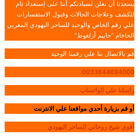
يسعدنا أن نعلن لسيادتكم أننا على إستعداد تام
للكشف وعلاجات الحالات وقبول الاستفسارات
علي رقم الخاص والوحيد للساحر اليهودي المغربي
الحاخام “حاييم أزلغوط”
قم بالاتصال بنا علي رقمنا الوحيد
0033644694000
راسلنا علي الواتساب
أو قم بزيارة أحدي مواقعنا علي الانترنت
أقوي شيخ روحاني الساحر اليهودي