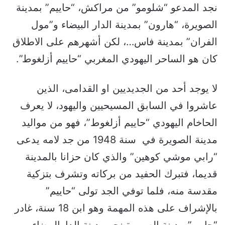
نجد المدعو “شلومو” من مراكش، “حاييم” بمدينة
الصويرة، “هارون” بمدينة الدار البيضاء و”مول
الفران” بمدينة فاس…، لكن أشهرهم على الاطلاق
كان هو الساحر اليهودي المغربي “حاييم أزلغوط”.
لا يوجد أحد من الجديديين او القدامى، الذين
عاشروا في السابق المسيحيين واليهود، لا يعرف
الحاخام اليهودي “حاييم أزلغوط”، فهو من مواليد
مدينة الصويرة في سنة 1948 من جد لامه يدعى
“رابي موشي كوهين” والذي كان حزانا بالمدينة
قديما، فتبرك الحفيد من بركاته وتشرف بتزكية
مقدسة منه، فلما توفي الجد تولى “حاييم”
بالإشراف على هذه المهمة وهو ابن 18 سنة، غادر