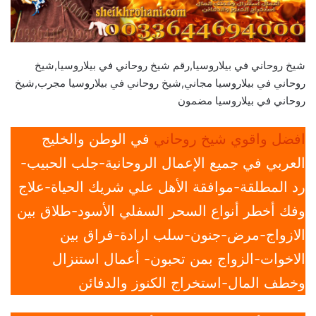
شيخ روحاني في بيلاروسيا,رقم شيخ روحاني في بيلاروسيا,شيخ
روحاني في بيلاروسيا مجاني,شيخ روحاني في بيلاروسيا مجرب,شيخ
روحاني في بيلاروسيا مضمون
افضل واقوي شيخ روحاني
في الوطن والخليج
العربي في جميع الإعمال الروحانية-جلب الحبيب-
رد المطلقة-موافقة الأهل علي شريك الحياة-علاج
وفك أخطر أنواع السحر السفلي الأسود-طلاق بين
الازواج-مرض-جنون-سلب ارادة-فراق بين
الاخوات-الزواج بمن تحبون- أعمال استنزال
وخطف المال-استخراج الكنوز والدفائن