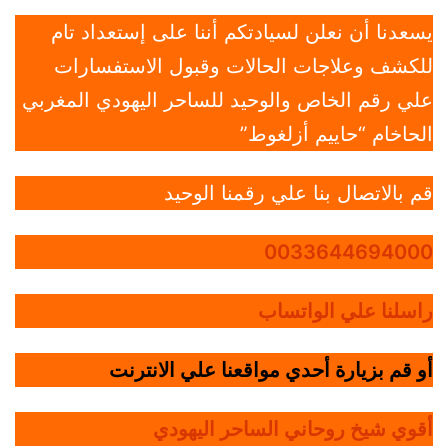
يسعدنا أن نعلن لسيادتكم أننا على إستعداد تام
للكشف وعلاجات الحالات وقبول الاستفسارات
علي رقم الخاص والوحيد للساحر اليهودي المغربي
الحاخام “حاييم أزلغوط”
قم بالاتصال بنا علي رقمنا الوحيد
0033644694000
راسلنا علي الواتساب
أو قم بزيارة أحدي مواقعنا علي الانترنت
أقوي شيخ روحاني الساحر اليهودي