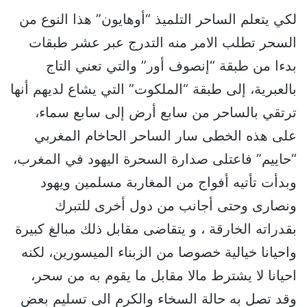
لكي يتعلم الساحر التلميذ “أوهايون” هذا النوع من
السحر تطلب الامر منه التدرج عبر عشر طبقات
بدءا من طبقة “إنصوف أور” والتي تعني التاج
بالعبرية، إلى طبقة “الملكوت” التي يشاع لديهم أنها
ترتقي بالساحر من سابع أرض إلى سابع سماء،
على هذه الخطى سار الساحر الحاخام المغربي
“حاييم” فاعتلى صدارة السحرة اليهود في المغرب،
وبدأت تأتيه أفواج من المغاربة مسلمين ويهود
ونصارى وحتى أجانب من دول أخرى للتبرك
بقدراته الخارقة ، و يتقاضى مقابل ذلك مبالغ كبيرة
واحيانا خيالية خصوصا من الزبناء الميسورين، لكنه
احيانا لا يشترط مالا مقابل ما يقوم به من سحر،
وقد تصل به حالة السخاء والكرم الى تسليم بعض