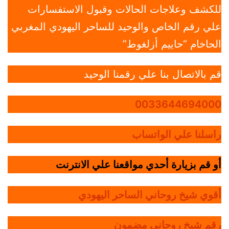
للكشف وعلاجات الحالات وقبول الاستفسارات
علي رقم الخاص والوحيد للساحر اليهودي المغربي
الحاخام “حاييم أزلغوط”
قم بالاتصال بنا علي رقمنا الوحيد
0033644694000
راسلنا علي الواتساب
أو قم بزيارة أحدي مواقعنا علي الانترنت
أقوي شيخ روحاني الساحر اليهودي
رقم شيخ روحاني مضمون