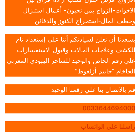
الاخوات-الزواج بمن تحبون- أعمال استنزال
وخطف المال-استخراج الكنوز والدفائن
يسعدنا أن نعلن لسيادتكم أننا على إستعداد تام
للكشف وعلاجات الحالات وقبول الاستفسارات
علي رقم الخاص والوحيد للساحر اليهودي المغربي
الحاخام “حاييم أزلغوط”
قم بالاتصال بنا علي رقمنا الوحيد
0033644694000
راسلنا علي الواتساب