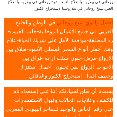
روحاني في بيلاروسيا لعلاج التابعة,شيخ روحاني في بيلاروسيا لعلاج
العين,شيخ روحاني في بيلاروسيا لاستخراج الكنوز
افضل واقوي شيخ روحاني
في الوطن والخليج
العربي في جميع الإعمال الروحانية-جلب الحبيب-
رد المطلقة-موافقة الأهل علي شريك الحياة-علاج
وفك أخطر أنواع السحر السفلي الأسود-طلاق بين
الازواج-مرض-جنون-سلب ارادة-فراق بين
الاخوات-الزواج بمن تحبون- أعمال استنزال
وخطف المال-استخراج الكنوز والدفائن
يسعدنا أن نعلن لسيادتكم أننا على إستعداد تام
للكشف وعلاجات الحالات وقبول الاستفسارات
علي رقم الخاص والوحيد للساحر اليهودي المغربي