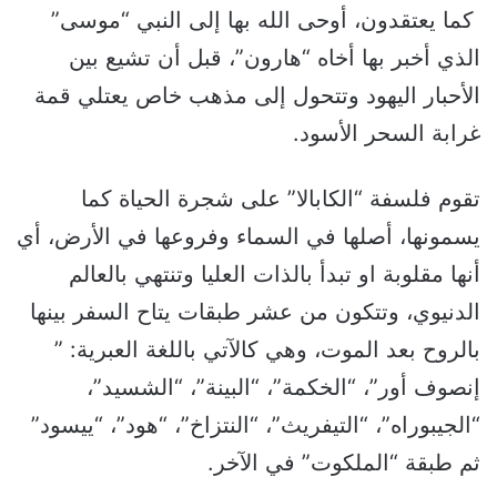
كما يعتقدون، أوحى الله بها إلى النبي “موسى”
الذي أخبر بها أخاه “هارون”، قبل أن تشيع بين
الأحبار اليهود وتتحول إلى مذهب خاص يعتلي قمة
غرابة السحر الأسود.
تقوم فلسفة “الكابالا” على شجرة الحياة كما
يسمونها، أصلها في السماء وفروعها في الأرض، أي
أنها مقلوبة او تبدأ بالذات العليا وتنتهي بالعالم
الدنيوي، وتتكون من عشر طبقات يتاح السفر بينها
بالروح بعد الموت، وهي كالآتي باللغة العبرية: ”
إنصوف أور”، “الخكمة”، “البينة”، “الشسيد”،
“الجيبوراه”، “التيفريث”، “النتزاخ”، “هود”، “ييسود”
ثم طبقة “الملكوت” في الآخر.