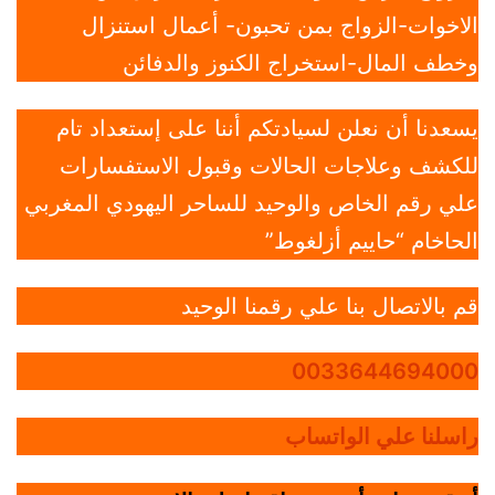
الاخوات-الزواج بمن تحبون- أعمال استنزال
وخطف المال-استخراج الكنوز والدفائن
يسعدنا أن نعلن لسيادتكم أننا على إستعداد تام
للكشف وعلاجات الحالات وقبول الاستفسارات
علي رقم الخاص والوحيد للساحر اليهودي المغربي
الحاخام “حاييم أزلغوط”
قم بالاتصال بنا علي رقمنا الوحيد
0033644694000
راسلنا علي الواتساب