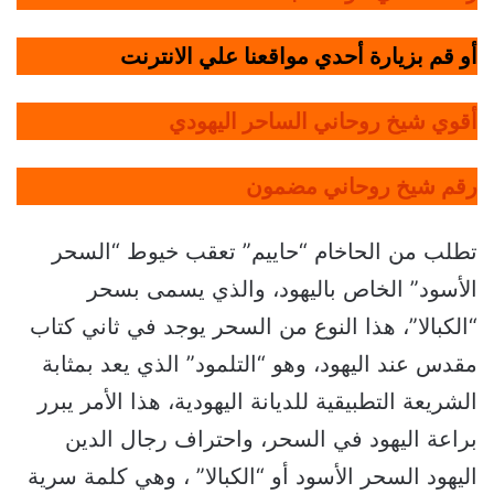
أو قم بزيارة أحدي مواقعنا علي الانترنت
أقوي شيخ روحاني الساحر اليهودي
رقم شيخ روحاني مضمون
تطلب من الحاخام “حاييم” تعقب خيوط “السحر
الأسود” الخاص باليهود، والذي يسمى بسحر
“الكبالا”، هذا النوع من السحر يوجد في ثاني كتاب
مقدس عند اليهود، وهو “التلمود” الذي يعد بمثابة
الشريعة التطبيقية للديانة اليهودية، هذا الأمر يبرر
براعة اليهود في السحر، واحتراف رجال الدين
اليهود السحر الأسود أو “الكبالا” ، وهي كلمة سرية