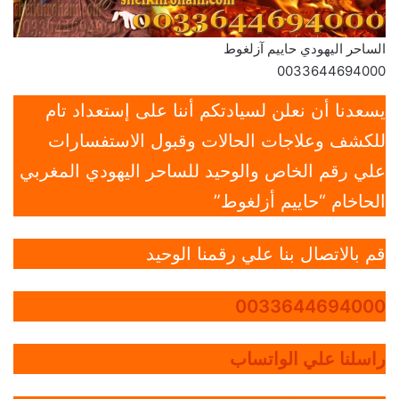
الساحر اليهودي حاييم آزلغوط
0033644694000
يسعدنا أن نعلن لسيادتكم أننا على إستعداد تام
للكشف وعلاجات الحالات وقبول الاستفسارات
علي رقم الخاص والوحيد للساحر اليهودي المغربي
الحاخام “حاييم أزلغوط”
قم بالاتصال بنا علي رقمنا الوحيد
0033644694000
راسلنا علي الواتساب