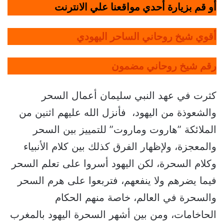
أو قم بزيارة أحدي مواقعنا علي الانترنت
أقوي شيخ روحاني الساحر اليهودي
رقم شيخ روحاني مضمون
كثرت في عهد النبي سليمان أعمال السحر
والشعوذة من اليهود، فأنزل الله عليهم اثنين من
الملائكة ”هاروت وماروت” للتمييز بين السحر
والمعجزة، ولإظهار الفرق كذلك بين كلام الأنبياء
وكلام السحرة، لكن اليهود أسروا على تعلم السحر
فيما يضرهم ولا ينفعهم، فتربعوا على هرم السحر
والسحرة في العالم، خاصة منهم الحكام
الحاخامات، ومن بين أشهر السحرة اليهود بالمغرب