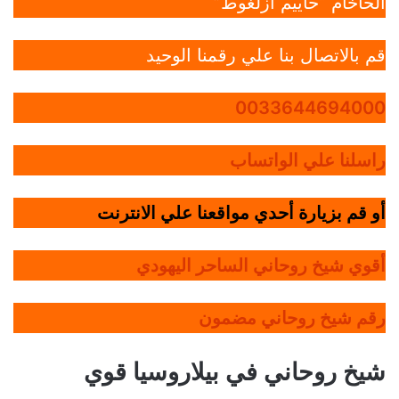
الحاخام “حاييم أزلغوط”
قم بالاتصال بنا علي رقمنا الوحيد
0033644694000
راسلنا علي الواتساب
أو قم بزيارة أحدي مواقعنا علي الانترنت
أقوي شيخ روحاني الساحر اليهودي
رقم شيخ روحاني مضمون
شيخ روحاني في بيلاروسيا قوي