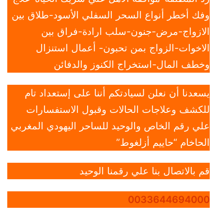
وفك أخطر أنواع السحر السفلي الأسود-طلاق بين
الازواج-مرض-جنون-سلب ارادة-فراق بين
الاخوات-الزواج بمن تحبون- أعمال استنزال
وخطف المال-استخراج الكنوز والدفائن
يسعدنا أن نعلن لسيادتكم أننا على إستعداد تام
للكشف وعلاجات الحالات وقبول الاستفسارات
علي رقم الخاص والوحيد للساحر اليهودي المغربي
الحاخام “حاييم أزلغوط”
قم بالاتصال بنا علي رقمنا الوحيد
0033644694000