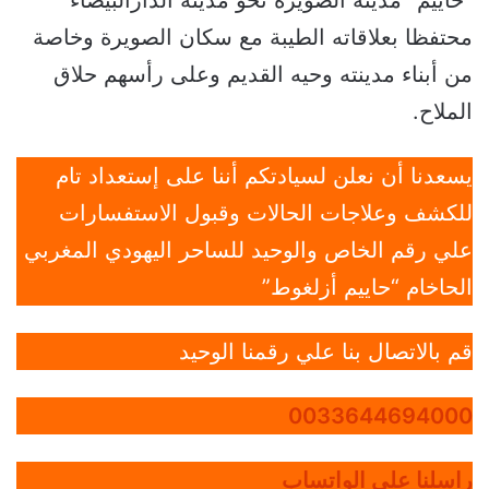
“حاييم” مدينة الصويرة نحو مدينة الدارالبيضاء
محتفظا بعلاقاته الطيبة مع سكان الصويرة وخاصة
من أبناء مدينته وحيه القديم وعلى رأسهم حلاق
الملاح.
يسعدنا أن نعلن لسيادتكم أننا على إستعداد تام
للكشف وعلاجات الحالات وقبول الاستفسارات
علي رقم الخاص والوحيد للساحر اليهودي المغربي
الحاخام “حاييم أزلغوط”
قم بالاتصال بنا علي رقمنا الوحيد
0033644694000
راسلنا علي الواتساب