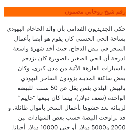
رقم شيخ روحاني مضمون
حكى الجديديون القدامى بأن والد الحاخام اليهودي
بساحة الحي الحسني كان يقوم هو أيضا بأعمال
السحر في بيض الدجاج، حيث أخذ شهرة واسعة
لدرجة أن الحي الصغير بالصويرة كان يزدحم
بالسيارات الفارهة الآتية من مدن كبرى، وكان
بعض ساكنة المدينة يزودون الساحر اليهودي
بالبيض البلدي بثمن يقل عن 50 سنت للبيضة
الواحدة (نصف دولار)، بينما كان يبيعها “حاييم”
لزبنائه بعد حشوها بأعمال السحر بأموال طائلة، و
قد تراوحت البيضة حسب بعض الشهادات بين
2000 و5000 دولار أو حتى 10000 دولار أحيانا.