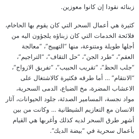
زبنائه نقودا إن كانوا معوزين.
كثيرة هي أعمال السحر التي كان يقوم بها الحاخام،
فلائحة الخدمات التي كان زبناؤه يلجؤون اليه من
أجلها طويلة ومتنوعة، منها “التهييج”، “معالجة
العقم”، “طرد الجن”، “حل التقاف”، “التراجيم”،
“جلب الحظ”، “تقريب الحبيب”، “تفريق الازواج”،
“الانتقام” … أما طرقه فكثيرة كالاشتغال على
الاعشاب المضرة، مخ الضباع، الدمى السحرية،
مواد نجسة، المسامير الصدئة، جلود الحيوانات، آثار
الانسان مع التعازيم الشيطانية … وكانت من بين
أشهر طرق السحر لديه كذلك وأغربها هي القيام
بأعمال سحرية في “بيضة الديك”.