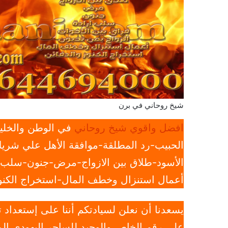
شيخ روحاني في برن
افضل واقوي شيخ روحاني
في الوطن والخليج
الحبيب-رد المطلقة-موافقة الأهل علي شريك
الأسود-طلاق بين الازواج-مرض-جنون-سلب ار
أعمال استنزال وخطف المال-استخراج الكنوز
يسعدنا أن نعلن لسيادتكم أننا على إستعداد
علي رقم الخاص والوحيد للساحر اليهودي الم