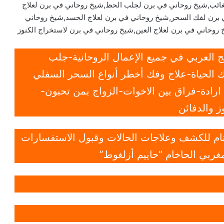
لغائب,شيخ روحاني في برن لجلب الحظ,شيخ روحاني في برن لعلاج
 برن لفك السحر,شيخ روحاني في برن لعلاج الحسد,شيخ روحاني
خ روحاني في برن لعلاج العين,شيخ روحاني في برن لاستخراج الكنوز
 العربي في جميع الإعمال الروحانية-جلب
 الحياة-علاج وفك أخطر أنواع السحر السفلي
ادة-فراق بين الاخوات-الزواج بمن تحبون-
 والدفائن
 تام للكشف وعلاجات الحالات وقبول الاستفسارات
غربي الحاخام “حاييم أزلغوط”