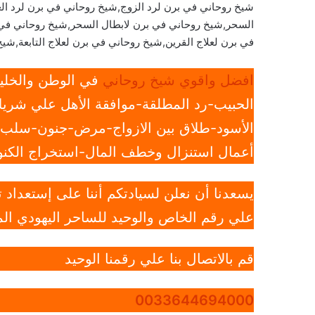
شيخ روحاني في برن لرد الزوج,شيخ روحاني في برن لرد ا
السحر,شيخ روحاني في برن لابطال السحر,شيخ روحاني في
في برن لعلاج القرين,شيخ روحاني في برن لعلاج التابعة,شي
افضل واقوي شيخ روحاني
في الوطن والخليج
الحبيب-رد المطلقة-موافقة الأهل علي شريك
الأسود-طلاق بين الازواج-مرض-جنون-سلب ار
أعمال استنزال وخطف المال-استخراج الكنوز
يسعدنا أن نعلن لسيادتكم أننا على إستعداد
علي رقم الخاص والوحيد للساحر اليهودي الم
قم بالاتصال بنا علي رقمنا الوحيد
0033644694000