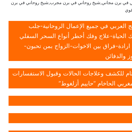
ي في برن مجاني,شيخ روحاني في برن مجرب,شيخ روحاني في برن
قوي
 العربي في جميع الإعمال الروحانية-جلب
 الحياة-علاج وفك أخطر أنواع السحر السفلي
ادة-فراق بين الاخوات-الزواج بمن تحبون-
 والدفائن
 تام للكشف وعلاجات الحالات وقبول الاستفسارات
غربي الحاخام “حاييم أزلغوط”