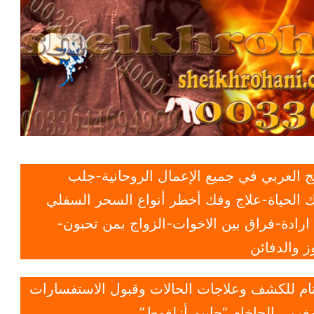
 العربي في جميع الإعمال الروحانية-جلب
 الحياة-علاج وفك أخطر أنواع السحر السفلي
ادة-فراق بين الاخوات-الزواج بمن تحبون-
 والدفائن
 تام للكشف وعلاجات الحالات وقبول الاستفسارات
غربي الحاخام “حاييم أزلغوط”