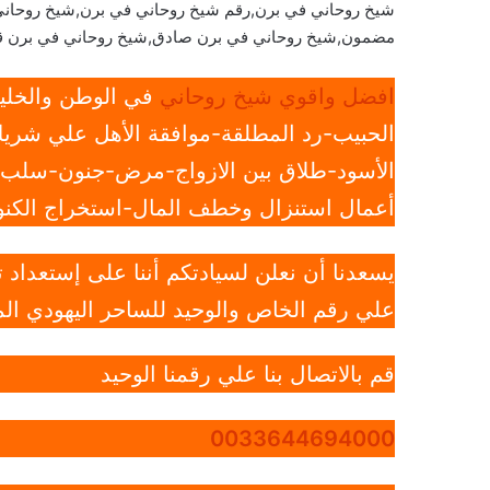
شيخ روحاني في برن,رقم شيخ روحاني في برن,شيخ روحان
مضمون,شيخ روحاني في برن صادق,شيخ روحاني في برن 
افضل واقوي شيخ روحاني
في الوطن والخليج
الحبيب-رد المطلقة-موافقة الأهل علي شريك
الأسود-طلاق بين الازواج-مرض-جنون-سلب ار
أعمال استنزال وخطف المال-استخراج الكنوز
يسعدنا أن نعلن لسيادتكم أننا على إستعداد
علي رقم الخاص والوحيد للساحر اليهودي الم
قم بالاتصال بنا علي رقمنا الوحيد
0033644694000