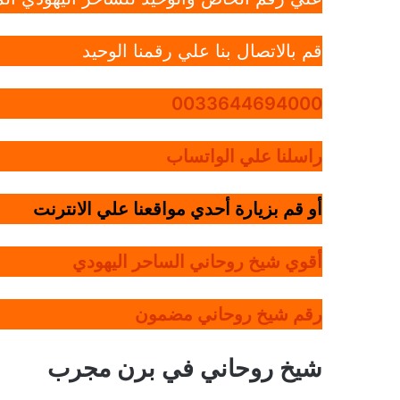
قم بالاتصال بنا علي رقمنا الوحيد
0033644694000
راسلنا علي الواتساب
أو قم بزيارة أحدي مواقعنا علي الانترنت
أقوي شيخ روحاني الساحر اليهودي
رقم شيخ روحاني مضمون
شيخ روحاني في برن مجرب