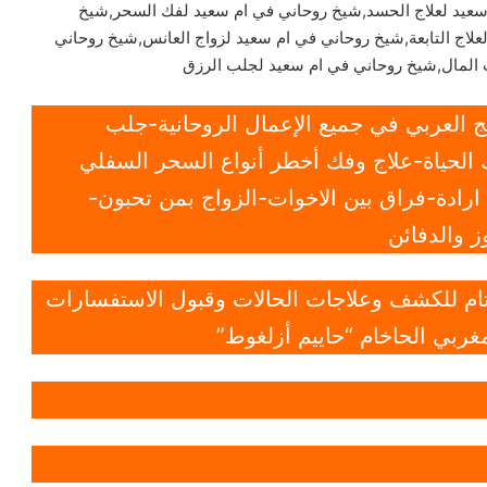
سعيد لعلاج الحسد,شيخ روحاني في ام سعيد لفك السحر,شيخ
لاج التابعة,شيخ روحاني في ام سعيد لزواج العانس,شيخ روحاني
المال,شيخ روحاني في ام سعيد لجلب الرزق
 العربي في جميع الإعمال الروحانية-جلب
الحياة-علاج وفك أخطر أنواع السحر السفلي
ادة-فراق بين الاخوات-الزواج بمن تحبون-
 والدفائن
 تام للكشف وعلاجات الحالات وقبول الاستفسارات
غربي الحاخام “حاييم أزلغوط”