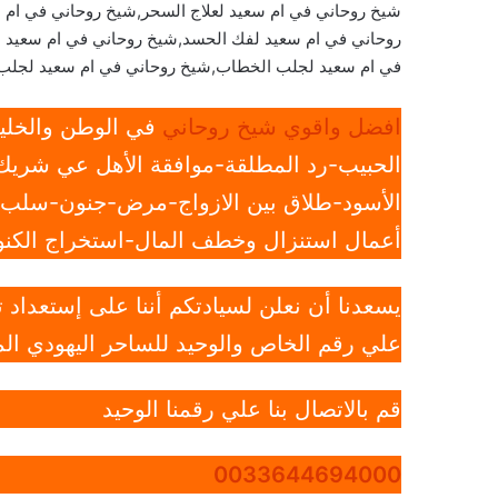
شيخ روحاني في ام سعيد لعلاج السحر,شيخ روحاني في ام 
روحاني في ام سعيد لفك الحسد,شيخ روحاني في ام سعيد لع
في ام سعيد لجلب الخطاب,شيخ روحاني في ام سعيد لجلب 
افضل واقوي شيخ روحاني
في الوطن والخليج
الحبيب-رد المطلقة-موافقة الأهل عي شريك 
الأسود-طلاق بين الازواج-مرض-جنون-سلب ار
أعمال استنزال وخطف المال-استخراج الكنوز
يسعدنا أن نعلن لسيادتكم أننا على إستعداد
علي رقم الخاص والوحيد للساحر اليهودي الم
قم بالاتصال بنا علي رقمنا الوحيد
0033644694000