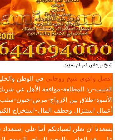
شيخ روحاني في ام سعيد
افضل واقوي شيخ روحاني
في الوطن والخليج
الحبيب-رد المطلقة-موافقة الأهل عي شريك 
الأسود-طلاق بين الازواج-مرض-جنون-سلب ار
أعمال استنزال وخطف المال-استخراج الكنوز
يسعدنا أن نعلن لسيادتكم أننا على إستعداد
علي رقم الخاص والوحيد للساحر اليهودي الم