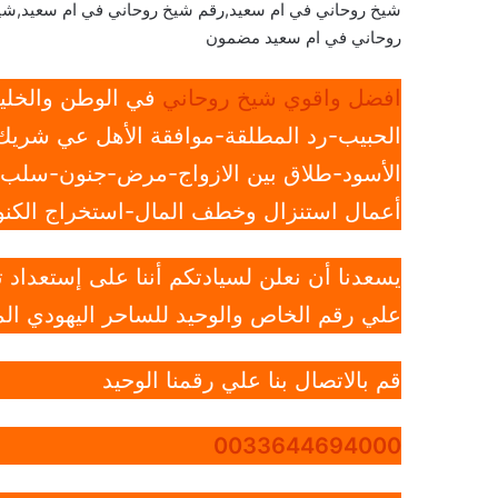
شيخ روحاني في ام سعيد,رقم شيخ روحاني في ام سعيد,شي
روحاني في ام سعيد مضمون
افضل واقوي شيخ روحاني
في الوطن والخليج
الحبيب-رد المطلقة-موافقة الأهل عي شريك 
الأسود-طلاق بين الازواج-مرض-جنون-سلب ار
أعمال استنزال وخطف المال-استخراج الكنوز
يسعدنا أن نعلن لسيادتكم أننا على إستعداد
علي رقم الخاص والوحيد للساحر اليهودي الم
قم بالاتصال بنا علي رقمنا الوحيد
0033644694000