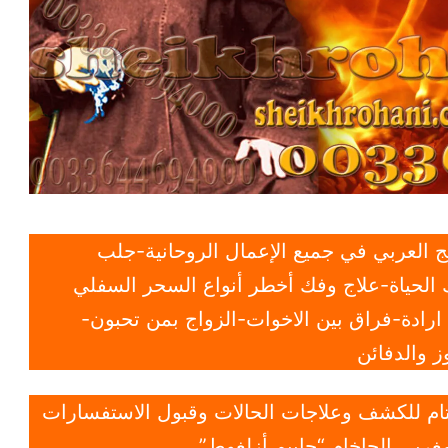
 العربي في جميع الإعمال الروحانية-جلب
الحياة-علاج وفك أخطر أنواع السحر السفلي
ادة-فراق بين الاخوات-الزواج بمن تحبون-
 والدفائن
 تام للكشف وعلاجات الحالات وقبول الاستفسارات
غربي الحاخام “حاييم أزلغوط”