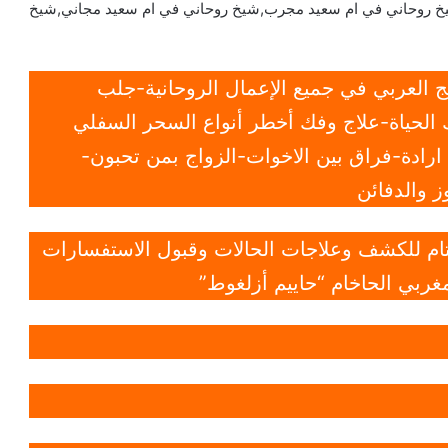
خ روحاني في ام سعيد مجرب,شيخ روحاني في ام سعيد مجاني,شيخ
 العربي في جميع الإعمال الروحانية-جلب
الحياة-علاج وفك أخطر أنواع السحر السفلي
ادة-فراق بين الاخوات-الزواج بمن تحبون-
 والدفائن
 تام للكشف وعلاجات الحالات وقبول الاستفسارات
غربي الحاخام “حاييم أزلغوط”