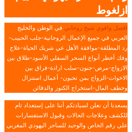
ازلغوط
افضل واقوي شيخ روحاني
في الوطن والخليج
العربي في جميع الإعمال الروحانية-جلب الحبيب-
رد المطلقة-موافقة الأهل عي شريك الحياة-علاج
وفك أخطر أنواع السحر السفلي الأسود-طلاق بين
الازواج-مرض-جنون-سلب ارادة-فراق بين
الاخوات-الزواج بمن تحبون- أعمال استنزال
وخطف المال-استخراج الكنوز والدفائن
يسعدنا أن نعلن لسيادتكم أننا على إستعداد تام
للكشف وعلاجات الحالات وقبول الاستفسارات
علي رقم الخاص والوحيد للساحر اليهودي المغربي