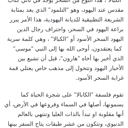
“الكبالا”، هذا النوع من السحر يوجد في ثاني كتاب
مقدس عند اليهود، وهو “التلمود” الذي يعد بمثابة
الشريعة التطبيقية للديانة اليهودية، هذا الأمر يبرر
براعة اليهود في السحر، واحتراف رجال الدين
اليهود السحر الأسود أو “الكبالا” ، وهي كلمة سرية
كما يعتقدون، أوحى الله بها إلى النبي “موسى”
الذي أخبر بها أخاه “هارون”، قبل أن تشيع بين
الأحبار اليهود وتتحول إلى مذهب خاص يعتلي قمة
غرابة السحر الأسود.
تقوم فلسفة “الكابالا” على شجرة الحياة كما
يسمونها، أصلها في السماء وفروعها في الأرض، أي
أنها مقلوبة او تبدأ بالذات العليا وتنتهي بالعالم
الدنيوي، وتتكون من عشر طبقات يتاح السفر بينها