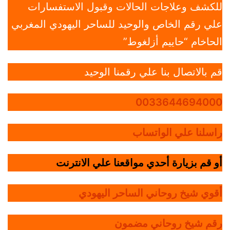
للكشف وعلاجات الحالات وقبول الاستفسارات
علي رقم الخاص والوحيد للساحر اليهودي المغربي
الحاخام “حاييم أزلغوط”
قم بالاتصال بنا علي رقمنا الوحيد
0033644694000
راسلنا علي الواتساب
أو قم بزيارة أحدي مواقعنا علي الانترنت
أقوي شيخ روحاني الساحر اليهودي
رقم شيخ روحاني مضمون