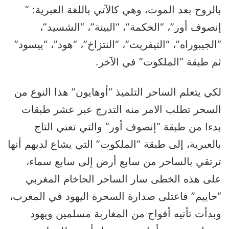
بالروح بعد الموت، وهي كالآتي باللغة العبرية: ”
إنصوف أور”، “الخكمة”، “البينة”، “الشسيد”،
“الجيبوراه”، “التيفريث”، “النتزاخ”، “هود”، “ييسود”
ثم طبقة “الملكوت” في الآخر.
لكي يتعلم الساحر التلميذ “أوهايون” هذا النوع من
السحر تطلب الامر منه التدرج عبر عشر طبقات
بدءا من طبقة “إنصوف أور” والتي تعني التاج
بالعبرية، إلى طبقة “الملكوت” التي يشاع لديهم أنها
ترتقي بالساحر من سابع أرض إلى سابع سماء،
على هذه الخطى سار الساحر الحاخام المغربي
“حاييم” فاعتلى صدارة السحرة اليهود في المغرب،
وبدأت تأتيه أفواج من المغاربة مسلمين ويهود