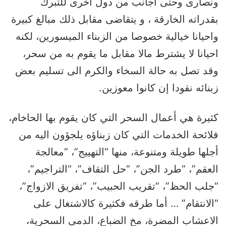
ونصارى وحتى أجانب من دول أخرى للتبرك
بقدراته الخارقة ، و يتقاضى مقابل ذلك مبالغ كبيرة
واحيانا خيالية خصوصا من الزبناء الميسورين، لكنه
احيانا لا يشترط مالا مقابل ما يقوم به من سحر،
وقد تصل به حالة السخاء والكرم الى تسليم بعض
زبنائه نقودا إن كانوا معوزين.
كثيرة هي أعمال السحر التي كان يقوم بها الحاخام،
فلائحة الخدمات التي كان زبناؤه يلجؤون اليه من
أجلها طويلة ومتنوعة، منها “التهييج”، “معالجة
العقم”، “طرد الجن”، “حل التقاف”، “التراجيم”،
“جلب الحظ”، “تقريب الحبيب”، “تفريق الازواج”،
“الانتقام” … أما طرقه فكثيرة كالاشتغال على
الاعشاب المضرة، مخ الضباع، الدمى السحرية،