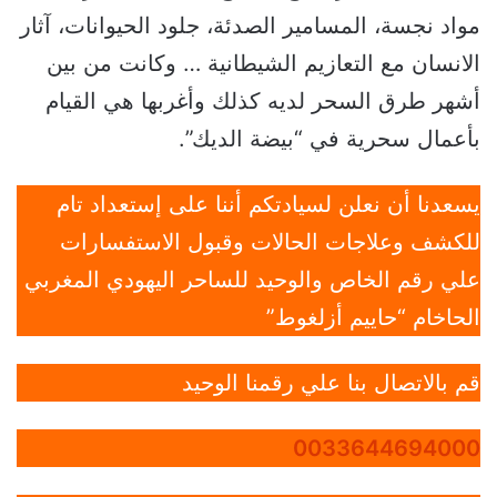
مواد نجسة، المسامير الصدئة، جلود الحيوانات، آثار
الانسان مع التعازيم الشيطانية … وكانت من بين
أشهر طرق السحر لديه كذلك وأغربها هي القيام
بأعمال سحرية في “بيضة الديك”.
يسعدنا أن نعلن لسيادتكم أننا على إستعداد تام
للكشف وعلاجات الحالات وقبول الاستفسارات
علي رقم الخاص والوحيد للساحر اليهودي المغربي
الحاخام “حاييم أزلغوط”
قم بالاتصال بنا علي رقمنا الوحيد
0033644694000