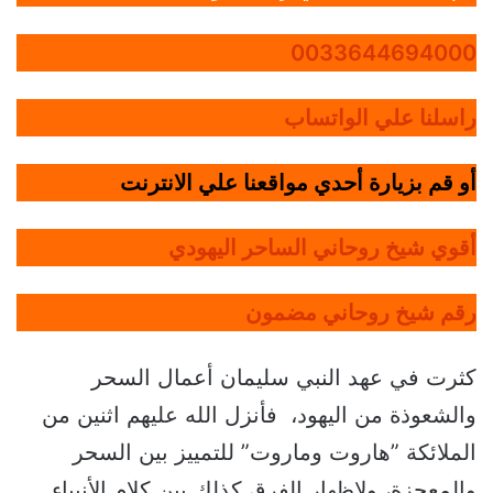
0033644694000
راسلنا علي الواتساب
أو قم بزيارة أحدي مواقعنا علي الانترنت
أقوي شيخ روحاني الساحر اليهودي
رقم شيخ روحاني مضمون
كثرت في عهد النبي سليمان أعمال السحر
والشعوذة من اليهود، فأنزل الله عليهم اثنين من
الملائكة ”هاروت وماروت” للتمييز بين السحر
والمعجزة، ولإظهار الفرق كذلك بين كلام الأنبياء