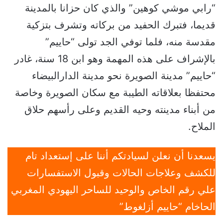
“رابي موشي كوهين” والذي كان حزانا بالمدينة
قديما، فتبرك الحفيد من بركاته وتشرف بتزكية
مقدسة منه، فلما توفي الجد تولى “حاييم”
بالإشراف على هذه المهمة وهو ابن 18 سنة، غادر
“حاييم” مدينة الصويرة نحو مدينة الدارالبيضاء
محتفظا بعلاقاته الطيبة مع سكان الصويرة وخاصة
من أبناء مدينته وحيه القديم وعلى رأسهم حلاق
الملاح.
يسعدنا أن نعلن لسيادتكم أننا على إستعداد تام
للكشف وعلاجات الحالات وقبول الاستفسارات
علي رقم الخاص والوحيد للساحر اليهودي المغربي
الحاخام “حاييم أزلغوط”