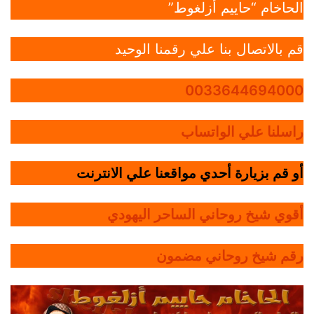
الحاخام “حاييم أزلغوط”
قم بالاتصال بنا علي رقمنا الوحيد
0033644694000
راسلنا علي الواتساب
أو قم بزيارة أحدي مواقعنا علي الانترنت
أقوي شيخ روحاني الساحر اليهودي
رقم شيخ روحاني مضمون