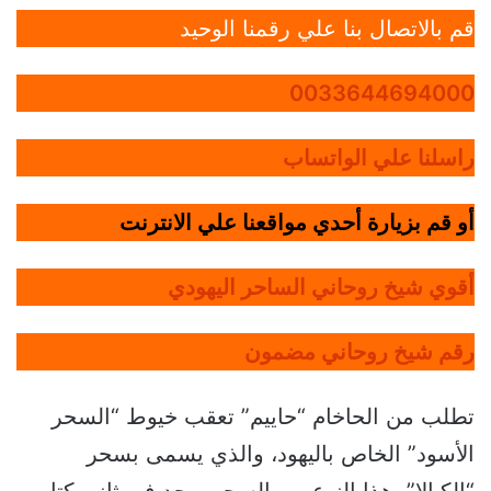
قم بالاتصال بنا علي رقمنا الوحيد
0033644694000
راسلنا علي الواتساب
أو قم بزيارة أحدي مواقعنا علي الانترنت
أقوي شيخ روحاني الساحر اليهودي
رقم شيخ روحاني مضمون
تطلب من الحاخام “حاييم” تعقب خيوط “السحر
الأسود” الخاص باليهود، والذي يسمى بسحر