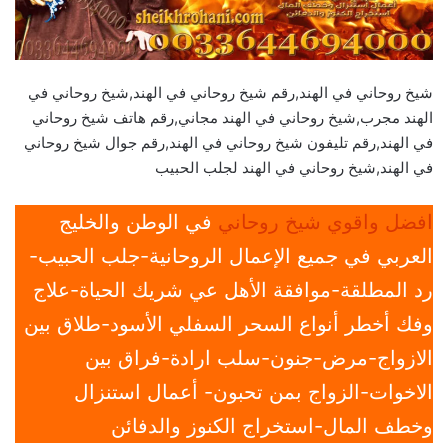
شيخ روحاني في الهند,رقم شيخ روحاني في الهند,شيخ روحاني في
الهند مجرب,شيخ روحاني في الهند مجاني,رقم هاتف شيخ روحاني
في الهند,رقم تليفون شيخ روحاني في الهند,رقم جوال شيخ روحاني
في الهند,شيخ روحاني في الهند لجلب الحبيب
افضل واقوي شيخ روحاني
في الوطن والخليج
العربي في جميع الإعمال الروحانية-جلب الحبيب-
رد المطلقة-موافقة الأهل عي شريك الحياة-علاج
وفك أخطر أنواع السحر السفلي الأسود-طلاق بين
الازواج-مرض-جنون-سلب ارادة-فراق بين
الاخوات-الزواج بمن تحبون- أعمال استنزال
وخطف المال-استخراج الكنوز والدفائن