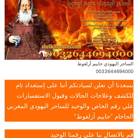
الساحر اليهودي حاييم آزلغوط
0033644694000
يسعدنا أن نعلن لسيادتكم أننا على إستعداد تام
للكشف وعلاجات الحالات وقبول الاستفسارات
علي رقم الخاص والوحيد للساحر اليهودي المغربي
الحاخام “حاييم أزلغوط”
قم بالاتصال بنا علي رقمنا الوحيد