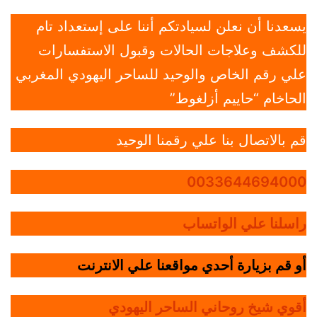
يسعدنا أن نعلن لسيادتكم أننا على إستعداد تام
للكشف وعلاجات الحالات وقبول الاستفسارات
علي رقم الخاص والوحيد للساحر اليهودي المغربي
الحاخام “حاييم أزلغوط”
قم بالاتصال بنا علي رقمنا الوحيد
0033644694000
راسلنا علي الواتساب
أو قم بزيارة أحدي مواقعنا علي الانترنت
أقوي شيخ روحاني الساحر اليهودي