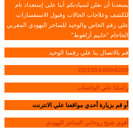
يسعدنا أن نعلن لسيادتكم أننا على إستعداد تام
للكشف وعلاجات الحالات وقبول الاستفسارات
علي رقم الخاص والوحيد للساحر اليهودي المغربي
الحاخام “حاييم أزلغوط”
قم بالاتصال بنا علي رقمنا الوحيد
0033644694000
راسلنا علي الواتساب
أو قم بزيارة أحدي مواقعنا علي الانترنت
أقوي شيخ روحاني الساحر اليهودي