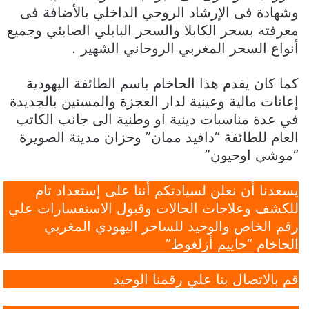
وشهادة فى الإرشاد الروحي الداخلي بالأضافة فى
معرفته بسحر الكابلا والسحر البابلي الصابئي وجميع
أنواع السحر المغربي الروحاني الشهير
.
كما كان يقدم هذا الحاخام باسم الطائفة اليهودية
إعانات مالية وعينية لدار العجزة والمسنين بالجديدة
في عدة مناسبات دينية او وطنية الى جانب الكاتب
العام للطائفة “دافيد ممان” وحزان مدينة الصويرة
“موشي اوحيون”
يسعدنا أن نعلن لسيادتكم أننا على إستعداد تام
للكشف وعلاجات الحالات وقبول الاستفسارات علي
رقم الخاص والوحيد للساحر اليهودي المغربي
الحاخام “حاييم أزلغوط”
قم بالاتصال بنا علي رقمنا الوحيد