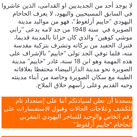
لا يوجد أحد من الجديديين او القدامى، الذين عاشروا
في السابق المسيحيين واليهود، لا يعرف الحاخام
اليهودي “حاييم أزلغوط”، فهو من مواليد مدينة
الصويرة في سنة 1948 من جد لامه يدعى “رابي
موشي كوهين” والذي كان حزانا بالمدينة قديما،
فتبرك الحفيد من بركاته وتشرف بتزكية مقدسة
منه، فلما توفي الجد تولى “حاييم” بالإشراف على
هذه المهمة وهو ابن 18 سنة، غادر “حاييم” مدينة
الصويرة نحو مدينة الدارالبيضاء محتفظا بعلاقاته
الطيبة مع سكان الصويرة وخاصة من أبناء مدينته
وحيه القديم وعلى رأسهم حلاق الملاح.
يسعدنا أن نعلن لسيادتكم أننا على إستعداد تام
للكشف وعلاجات الحالات وقبول الاستفسارات علي
رقم الخاص والوحيد للساحر اليهودي المغربي
الحاخام “حاييم أزلغوط”