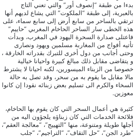
بدءا من طبقة “إنصوف أور” والتي تعني التاج
بالعبرية، إلى طبقة “الملكوت” التي يشاع لديهم أنها
ترتقي بالساحر من سابع أرض إلى سابع سماء، على
هذه الخطى سار الساحر الحاخام المغربي “حاييم”
فاعتلى صدارة السحرة اليهود في المغرب، وبدأت
تأتيه أفواج من المغاربة مسلمين ويهود ونصارى
وحتى أجانب من دول أخرى للتبرك بقدراته الخارقة ،
و يتقاضى مقابل ذلك مبالغ كبيرة واحيانا خيالية
خصوصا من الزبناء الميسورين، لكنه احيانا لا يشترط
مالا مقابل ما يقوم به من سحر، وقد تصل به حالة
السخاء والكرم الى تسليم بعض زبنائه نقودا إن كانوا
معوزين.
كثيرة هي أعمال السحر التي كان يقوم بها الحاخام،
فلائحة الخدمات التي كان زبناؤه يلجؤون اليه من
أجلها طويلة ومتنوعة، منها “التهييج”، “معالجة العقم”،
“طرد الجن”، “حل التقاف”، “التراجيم”، “جلب