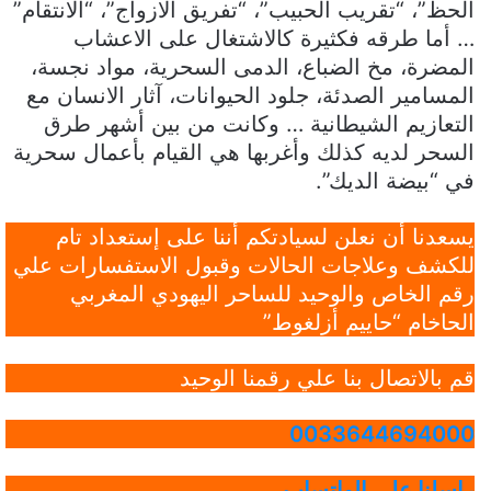
الحظ”، “تقريب الحبيب”، “تفريق الازواج”، “الانتقام”
… أما طرقه فكثيرة كالاشتغال على الاعشاب
المضرة، مخ الضباع، الدمى السحرية، مواد نجسة،
المسامير الصدئة، جلود الحيوانات، آثار الانسان مع
التعازيم الشيطانية … وكانت من بين أشهر طرق
السحر لديه كذلك وأغربها هي القيام بأعمال سحرية
في “بيضة الديك”.
يسعدنا أن نعلن لسيادتكم أننا على إستعداد تام
للكشف وعلاجات الحالات وقبول الاستفسارات علي
رقم الخاص والوحيد للساحر اليهودي المغربي
الحاخام “حاييم أزلغوط”
قم بالاتصال بنا علي رقمنا الوحيد
0033644694000
راسلنا علي الواتساب