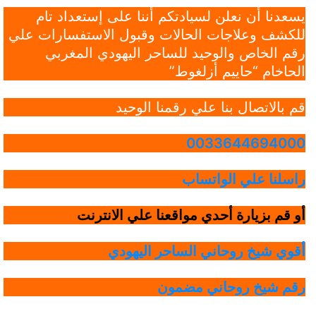
يسعدنا أن نعلن لسيادتكم أننا على إستعداد تام
للكشف وعلاجات الحالات وقبول الاستفسارات علي
رقم الخاص والوحيد للساحر اليهودي المغربي
الحاخام “حاييم أزلغوط”
قم بالاتصال بنا علي رقمنا الوحيد
0033644694000
راسلنا علي الواتساب
أو قم بزيارة أحدي مواقعنا علي الانترنت
أقوي شيخ روحاني الساحر اليهودي
رقم شيخ روحاني مضمون