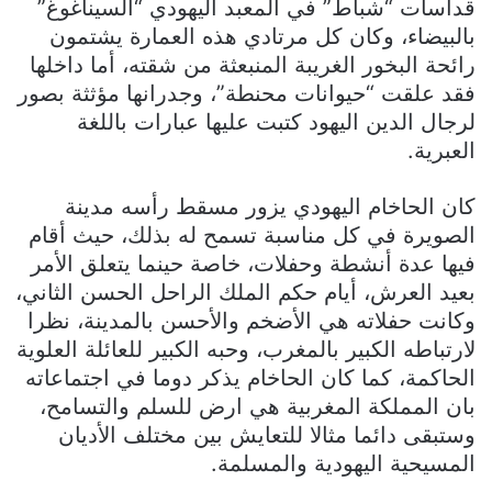
قداسات “شباط” في المعبد اليهودي “السيناغوغ”
بالبيضاء، وكان كل مرتادي هذه العمارة يشتمون
رائحة البخور الغريبة المنبعثة من شقته، أما داخلها
فقد علقت “حيوانات محنطة”، وجدرانها مؤثثة بصور
لرجال الدين اليهود كتبت عليها عبارات باللغة
العبرية.
كان الحاخام اليهودي يزور مسقط رأسه مدينة
الصويرة في كل مناسبة تسمح له بذلك، حيث أقام
فيها عدة أنشطة وحفلات، خاصة حينما يتعلق الأمر
بعيد العرش، أيام حكم الملك الراحل الحسن الثاني،
وكانت حفلاته هي الأضخم والأحسن بالمدينة، نظرا
لارتباطه الكبير بالمغرب، وحبه الكبير للعائلة العلوية
الحاكمة، كما كان الحاخام يذكر دوما في اجتماعاته
بان المملكة المغربية هي ارض للسلم والتسامح،
وستبقى دائما مثالا للتعايش بين مختلف الأديان
المسيحية اليهودية والمسلمة.