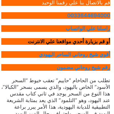
قم بالاتصال بنا علي رقمنا الوحيد
0033644694000
راسلنا علي الواتساب
أو قم بزيارة أحدي مواقعنا علي الانترنت
أقوي شيخ روحاني الساحر اليهودي
رقم شيخ روحاني مضمون
تطلب من الحاخام “حاييم” تعقب خيوط “السحر
الأسود” الخاص باليهود، والذي يسمى بسحر “الكبالا”،
هذا النوع من السحر يوجد في ثاني كتاب مقدس
عند اليهود، وهو “التلمود” الذي يعد بمثابة الشريعة
التطبيقية للديانة اليهودية، هذا الأمر يبرر براعة
اليهود في السحر، واحتراف رجال الدين اليهود