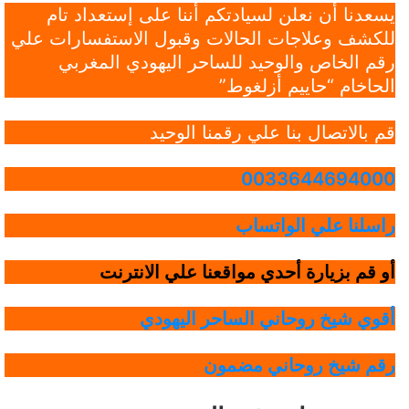
يسعدنا أن نعلن لسيادتكم أننا على إستعداد تام
للكشف وعلاجات الحالات وقبول الاستفسارات علي
رقم الخاص والوحيد للساحر اليهودي المغربي
الحاخام “حاييم أزلغوط”
قم بالاتصال بنا علي رقمنا الوحيد
0033644694000
راسلنا علي الواتساب
أو قم بزيارة أحدي مواقعنا علي الانترنت
أقوي شيخ روحاني الساحر اليهودي
رقم شيخ روحاني مضمون