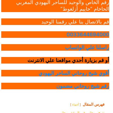
رقم الخاص والوحيد للساحر اليهودي المغربي
الحاخام “حاييم أزلغوط”
قم بالاتصال بنا علي رقمنا الوحيد
0033644694000
راسلنا علي الواتساب
أو قم بزيارة أحدي مواقعنا علي الانترنت
أقوي شيخ روحاني الساحر اليهودي
رقم شيخ روحاني مضمون
فهرس المقال
أخفاء
شيخ روحاني في المنقف مجاني