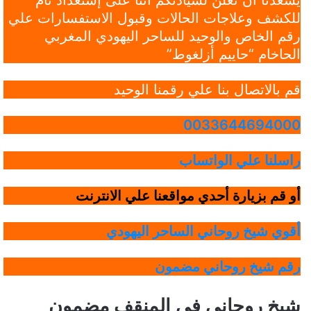
يسعدنا أن نعلن لسيادتكم أننا على إستعداد تام
للكشف وعلاجات الحالات وقبول الاستفسارات علي
رقم الخاص والوحيد للساحر اليهودي المغربي
الحاخام “حاييم أزلغوط”
قم بالاتصال بنا علي رقمنا الوحيد
0033644694000
راسلنا علي الواتساب
أو قم بزيارة أحدي مواقعنا علي الانترنت
أقوي شيخ روحاني الساحر اليهودي
رقم شيخ روحاني مضمون
شيخ روحاني في المنقف مضمون