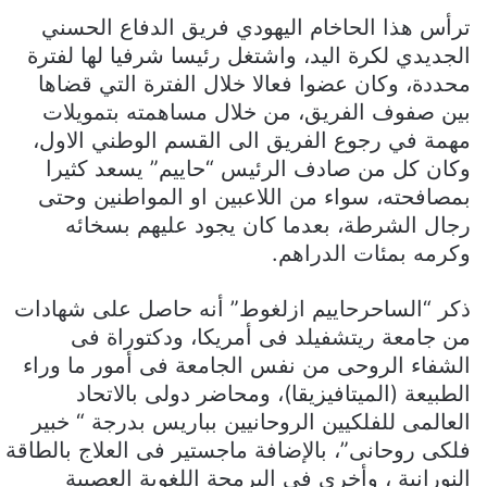
ترأس هذا الحاخام اليهودي فريق الدفاع الحسني
الجديدي لكرة اليد، واشتغل رئيسا شرفيا لها لفترة
محددة، وكان عضوا فعالا خلال الفترة التي قضاها
بين صفوف الفريق، من خلال مساهمته بتمويلات
مهمة في رجوع الفريق الى القسم الوطني الاول،
وكان كل من صادف الرئيس “حاييم” يسعد كثيرا
بمصافحته، سواء من اللاعبين او المواطنين وحتى
رجال الشرطة، بعدما كان يجود عليهم بسخائه
وكرمه بمئات الدراهم.
ذكر “الساحرحاييم ازلغوط” أنه حاصل على شهادات
من جامعة ريتشفيلد فى أمريكا، ودكتوراة فى
الشفاء الروحى من نفس الجامعة فى أمور ما وراء
الطبيعة (الميتافيزيقا)، ومحاضر دولى بالاتحاد
العالمى للفلكيين الروحانيين بباريس بدرجة “ خبير
فلكى روحانى”، بالإضافة ماجستير فى العلاج بالطاقة
النورانية ، وأخرى فى البرمجة اللغوية العصبية