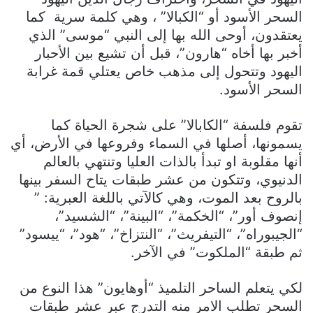
السحر الأسود أو “الكبالا” ، وهي كلمة سرية كما
يعتقدون، أوحى الله بها إلى النبي “موسى” الذي
أخبر بها أخاه “هارون”، قبل أن تشيع بين الأحبار
اليهود وتتحول إلى مذهب خاص يعتلي قمة غرابة
السحر الأسود.
تقوم فلسفة “الكابالا” على شجرة الحياة كما
يسمونها، أصلها في السماء وفروعها في الأرض، أي
أنها مقلوبة او تبدأ بالذات العليا وتنتهي بالعالم
الدنيوي، وتتكون من عشر طبقات يتاح السفر بينها
بالروح بعد الموت، وهي كالآتي باللغة العبرية: ”
إنصوف أور”، “الخكمة”، “البينة”، “الشسيد”،
“الجيبوراه”، “التيفريث”، “النتزاخ”، “هود”، “ييسود”
ثم طبقة “الملكوت” في الآخر.
لكي يتعلم الساحر التلميذ “أوهايون” هذا النوع من
السحر تطلب الامر منه التدرج عبر عشر طبقات