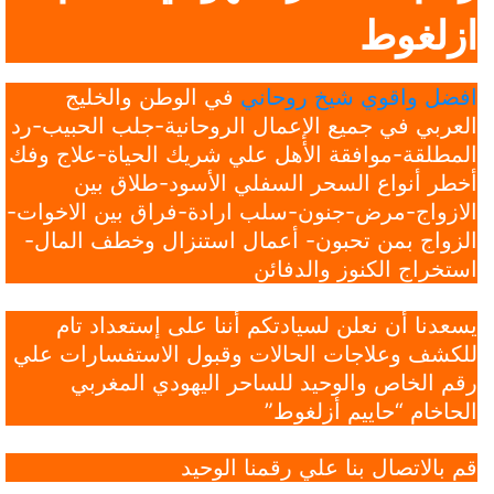
ازلغوط
افضل واقوي شيخ روحاني
في الوطن والخليج
العربي في جميع الإعمال الروحانية-جلب الحبيب-رد
المطلقة-موافقة الأهل علي شريك الحياة-علاج وفك
أخطر أنواع السحر السفلي الأسود-طلاق بين
الازواج-مرض-جنون-سلب ارادة-فراق بين الاخوات-
الزواج بمن تحبون- أعمال استنزال وخطف المال-
استخراج الكنوز والدفائن
يسعدنا أن نعلن لسيادتكم أننا على إستعداد تام
للكشف وعلاجات الحالات وقبول الاستفسارات علي
رقم الخاص والوحيد للساحر اليهودي المغربي
الحاخام “حاييم أزلغوط”
قم بالاتصال بنا علي رقمنا الوحيد