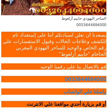
الساحر اليهودي حاييم آزلغوط
0033644694000
يسعدنا أن نعلن لسيادتكم أننا على إستعداد تام
للكشف وعلاجات الحالات وقبول الاستفسارات علي
رقم الخاص والوحيد للساحر اليهودي المغربي
الحاخام “حاييم أزلغوط”
قم بالاتصال بنا علي رقمنا الوحيد
0033644694000
راسلنا علي الواتساب
أو قم بزيارة أحدي مواقعنا علي الانترنت