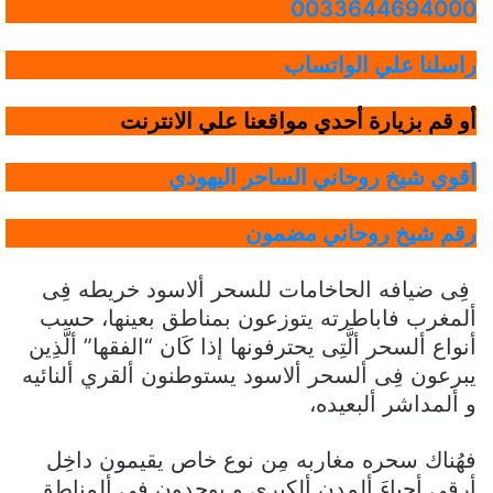
0033644694000
راسلنا علي الواتساب
أو قم بزيارة أحدي مواقعنا علي الانترنت
أقوي شيخ روحاني الساحر اليهودي
رقم شيخ روحاني مضمون
فِى ضيافه الحاخامات للسحر ألاسود خريطه فِى
ألمغرب فاباطرته يتوزعون بمناطق بعينها، حسب
أنواع ألسحر ألَّتِى يحترفونها إذا كَان “الفقها” ألَّذِين
يبرعون فِى ألسحر ألاسود يستوطنون ألقري ألنائيه
و ألمداشر ألبعيده،
فهُناك سحره مغاربه مِن نوع خاص يقيمون داخِل
أرقي أحياءَ ألمدن ألكبري و يوجدون فِى ألمناطق