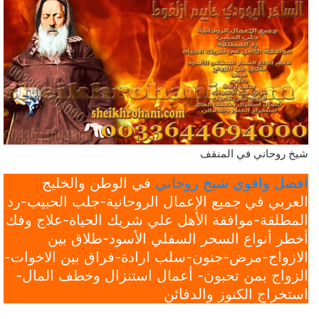
شيخ روحاني في المنقف
افضل واقوي شيخ روحاني
في الوطن والخليج
العربي في جميع الإعمال الروحانية-جلب الحبيب-رد
المطلقة-موافقة الأهل علي شريك الحياة-علاج وفك
أخطر أنواع السحر السفلي الأسود-طلاق بين
الازواج-مرض-جنون-سلب ارادة-فراق بين الاخوات-
الزواج بمن تحبون- أعمال استنزال وخطف المال-
استخراج الكنوز والدفائن