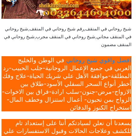
شيخ روحاني في المنقف,رقم شيخ روحاني في المنقف,شيخ روحاني
في المنقف مجاني,شيخ روحاني في المنقف مجرب,شيخ روحاني في
المنقف مضمون
افضل واقوي شيخ روحاني
في الوطن والخليج
العربي في جميع الإعمال الروحانية-جلب الحبيب-رد
المطلقة-موافقة الأهل علي شريك الحياة-علاج وفك
أخطر أنواع السحر السفلي الأسود-طلاق بين
الازواج-مرض-جنون-سلب ارادة-فراق بين الاخوات-
الزواج بمن تحبون- أعمال استنزال وخطف المال-
استخراج الكنوز والدفائن
يسعدنا أن نعلن لسيادتكم أننا على إستعداد تام
للكشف وعلاجات الحالات وقبول الاستفسارات علي