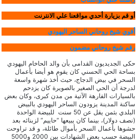
أو قم بزيارة أحدي مواقعنا علي الانترنت
أقوي شيخ روحاني الساحر اليهودي
رقم شيخ روحاني مضمون
حكى الجديديون القدامى بأن والد الحاخام اليهودي
بساحة الحي الحسني كان يقوم هو أيضا بأعمال
السحر في بيض الدجاج، حيث أخذ شهرة واسعة
لدرجة أن الحي الصغير بالصويرة كان يزدحم
بالسيارات الفارهة الآتية من مدن كبرى، وكان بعض
ساكنة المدينة يزودون الساحر اليهودي بالبيض
البلدي بثمن يقل عن 50 سنت للبيضة الواحدة
(نصف دولار)، بينما كان يبيعها “حاييم” لزبنائه بعد
حشوها بأعمال السحر بأموال طائلة، و قد تراوحت
البيضة حسب بعض الشهادات بين 2000 و5000