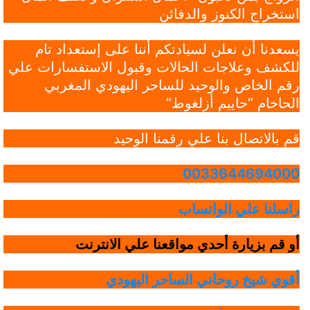
استخراج الكنوز والدفائن
يسعدنا أن نعلن لسيادتكم أننا على إستعداد تام
للكشف وعلاجات الحالات وقبول الاستفسارات علي
رقم الخاص والوحيد للساحر اليهودي المغربي
الحاخام “حاييم أزلغوط”
قم بالاتصال بنا علي رقمنا الوحيد
0033644694000
راسلنا علي الواتساب
أو قم بزيارة أحدي مواقعنا علي الانترنت
أقوي شيخ روحاني الساحر اليهودي