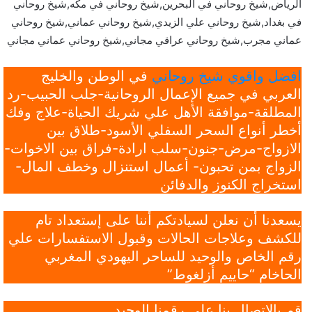
الرياض,شيخ روحاني في البحرين,شيخ روحاني في مكه,شيخ روحاني
في بغداد,شيخ روحاني علي الزيدي,شيخ روحاني عماني,شيخ روحاني
عماني مجرب,شيخ روحاني عراقي مجاني,شيخ روحاني عماني مجاني
افضل واقوي شيخ روحاني
في الوطن والخليج
العربي في جميع الإعمال الروحانية-جلب الحبيب-رد
المطلقة-موافقة الأهل علي شريك الحياة-علاج وفك
أخطر أنواع السحر السفلي الأسود-طلاق بين
الازواج-مرض-جنون-سلب ارادة-فراق بين الاخوات-
الزواج بمن تحبون- أعمال استنزال وخطف المال-
استخراج الكنوز والدفائن
يسعدنا أن نعلن لسيادتكم أننا على إستعداد تام
للكشف وعلاجات الحالات وقبول الاستفسارات علي
رقم الخاص والوحيد للساحر اليهودي المغربي
الحاخام “حاييم أزلغوط”
قم بالاتصال بنا علي رقمنا الوحيد