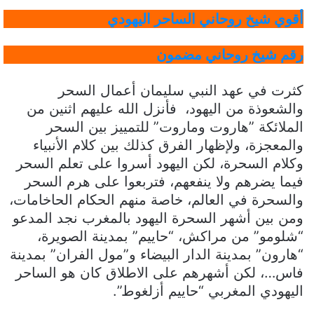
أقوي شيخ روحاني الساحر اليهودي
رقم شيخ روحاني مضمون
كثرت في عهد النبي سليمان أعمال السحر
والشعوذة من اليهود، فأنزل الله عليهم اثنين من
الملائكة ”هاروت وماروت” للتمييز بين السحر
والمعجزة، ولإظهار الفرق كذلك بين كلام الأنبياء
وكلام السحرة، لكن اليهود أسروا على تعلم السحر
فيما يضرهم ولا ينفعهم، فتربعوا على هرم السحر
والسحرة في العالم، خاصة منهم الحكام الحاخامات،
ومن بين أشهر السحرة اليهود بالمغرب نجد المدعو
“شلومو” من مراكش، “حاييم” بمدينة الصويرة،
“هارون” بمدينة الدار البيضاء و”مول الفران” بمدينة
فاس…، لكن أشهرهم على الاطلاق كان هو الساحر
اليهودي المغربي “حاييم أزلغوط”.