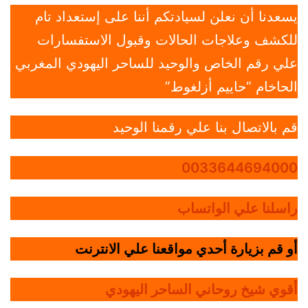
يسعدنا أن نعلن لسيادتكم أننا على إستعداد تام
للكشف وعلاجات الحالات وقبول الاستفسارات
علي رقم الخاص والوحيد للساحر اليهودي المغربي
الحاخام “حاييم أزلغوط”
قم بالاتصال بنا علي رقمنا الوحيد
0033644694000
راسلنا علي الواتساب
أو قم بزيارة أحدي مواقعنا علي الانترنت
أقوي شيخ روحاني الساحر اليهودي