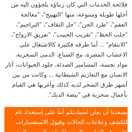
فلائحة الخدمات التي كان زبناؤه يلجؤون اليه من
أجلها طويلة ومتنوعة، منها “التهييج”، “معالجة
العقم”، “طرد الجن”، “حل التقاف”، “التراجيم”،
“جلب الحظ”، “تقريب الحبيب”، “تفريق الازواج”،
“الانتقام” … أما طرقه فكثيرة كالاشتغال على
الاعشاب المضرة، مخ الضباع، الدمى السحرية،
مواد نجسة، المسامير الصدئة، جلود الحيوانات، آثار
الانسان مع التعازيم الشيطانية … وكانت من بين
أشهر طرق السحر لديه كذلك وأغربها هي القيام
بأعمال سحرية في “بيضة الديك”.
يسعدنا أن نعلن لسيادتكم أننا على إستعداد تام
للكشف وعلاجات الحالات وقبول الاستفسارات