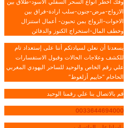
وفك أخطر أنواع السحر السفلي الأسود-طلاق بين
الازواج-مرض-جنون-سلب ارادة-فراق بين
الاخوات-الزواج بمن تحبون- أعمال استنزال
وخطف المال-استخراج الكنوز والدفائن
يسعدنا أن نعلن لسيادتكم أننا على إستعداد تام
للكشف وعلاجات الحالات وقبول الاستفسارات
علي رقم الخاص والوحيد للساحر اليهودي المغربي
الحاخام “حاييم أزلغوط”
قم بالاتصال بنا علي رقمنا الوحيد
0033644694000
راسلنا علي الواتساب