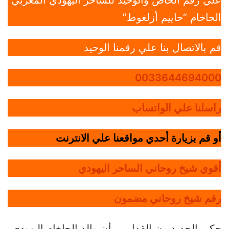
علي رقم الخاص والوحيد للساحر اليهودي المغربي
الحاخام “حاييم أزلغوط”
قم بالاتصال بنا علي رقمنا الوحيد
0033644694000
راسلنا علي الواتساب
أو قم بزيارة أحدي مواقعنا علي الانترنت
أقوي شيخ روحاني الساحر اليهودي
رقم شيخ روحاني مضمون
حكى الجديديون القدامى بأن والد الحاخام اليهودي