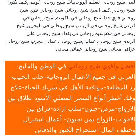
ليبي,شيخ روحاني لتعليم الروحانيات,شيخ روحاني كويتي,كيف تكون
شيخ روحاني,كيف اصبح شيخ روحاني,شيخ روحاني قوي,شيخ
روحاني قوي جدا,شيخ روحاني في الكويت,شيخ روحاني في
الاردن,شيخ روحاني في الرياض,شيخ روحاني في البحرين,شيخ
روحاني في مكه,شيخ روحاني في بغداد,شيخ روحاني علي
الزيدي,شيخ روحاني عماني,شيخ روحاني عماني مجرب,شيخ روحاني
عراقي مجاني,شيخ روحاني عماني مجاني
افضل واقوي شيخ روحاني
في الوطن والخليج
العربي في جميع الإعمال الروحانية-جلب الحبيب-
رد المطلقة-موافقة الأهل عي شريك الحياة-علاج
وفك أخطر أنواع السحر السفلي الأسود-طلاق بين
الازواج-مرض-جنون-سلب ارادة-فراق بين
الاخوات-الزواج بمن تحبون- أعمال استنزال
وخطف المال-استخراج الكنوز والدفائن