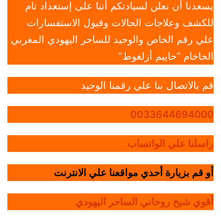
يسعدنا أن نعلن لسيادتكم أننا على إستعداد تام
للكشف وعلاجات الحالات وقبول الاستفسارات
علي رقم الخاص والوحيد للساحر اليهودي المغربي
الحاخام “حاييم أزلغوط”
قم بالاتصال بنا علي رقمنا الوحيد
0033644694000
راسلنا علي الواتساب
أو قم بزيارة أحدي مواقعنا علي الانترنت
أقوي شيخ روحاني الساحر اليهودي