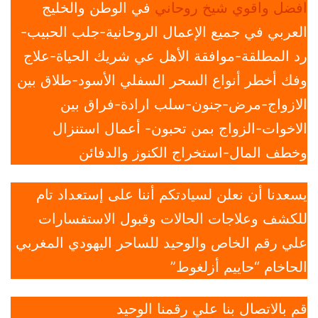
افضل واقوي شيخ روحاني
في الوطن والخليج
العربي في جميع الإعمال الروحانية-جلب الحبيب-
رد المطلقة-موافقة الأهل عي شريك الحياة-علاج
وفك أخطر أنواع السحر السفلي الأسود-طلاق بين
الازواج-مرض-جنون-سلب ارادة-فراق بين
الاخوات-الزواج بمن تحبون- أعمال استنزال
وخطف المال-استخراج الكنوز والدفائن
يسعدنا أن نعلن لسيادتكم أننا على إستعداد تام
للكشف وعلاجات الحالات وقبول الاستفسارات
علي رقم الخاص والوحيد للساحر اليهودي المغربي
الحاخام “حاييم أزلغوط”
قم بالاتصال بنا علي رقمنا الوحيد