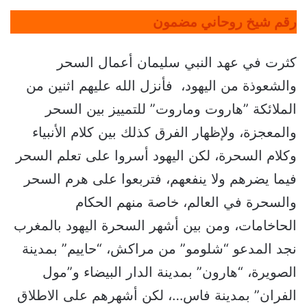
رقم شيخ روحاني مضمون
كثرت في عهد النبي سليمان أعمال السحر
والشعوذة من اليهود، فأنزل الله عليهم اثنين من
الملائكة ”هاروت وماروت” للتمييز بين السحر
والمعجزة، ولإظهار الفرق كذلك بين كلام الأنبياء
وكلام السحرة، لكن اليهود أسروا على تعلم السحر
فيما يضرهم ولا ينفعهم، فتربعوا على هرم السحر
والسحرة في العالم، خاصة منهم الحكام
الحاخامات، ومن بين أشهر السحرة اليهود بالمغرب
نجد المدعو “شلومو” من مراكش، “حاييم” بمدينة
الصويرة، “هارون” بمدينة الدار البيضاء و”مول
الفران” بمدينة فاس…، لكن أشهرهم على الاطلاق