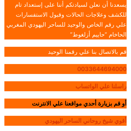
يسعدنا أن نعلن لسيادتكم أننا على إستعداد تام
للكشف وعلاجات الحالات وقبول الاستفسارات
علي رقم الخاص والوحيد للساحر اليهودي المغربي
الحاخام “حاييم أزلغوط”
قم بالاتصال بنا علي رقمنا الوحيد
0033644694000
راسلنا علي الواتساب
أو قم بزيارة أحدي مواقعنا علي الانترنت
أقوي شيخ روحاني الساحر اليهودي