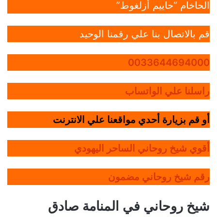
الحاخام “حاييم أزلغوط”
قم بالاتصال بنا علي رقمنا الوحيد
0033644694000
راسلنا علي الواتساب
أو قم بزيارة أحدي مواقعنا علي الانترنت
أقوي شيخ روحاني الساحر اليهودي
رقم شيخ روحاني مضمون
شيخ روحاني في المنامة صادق