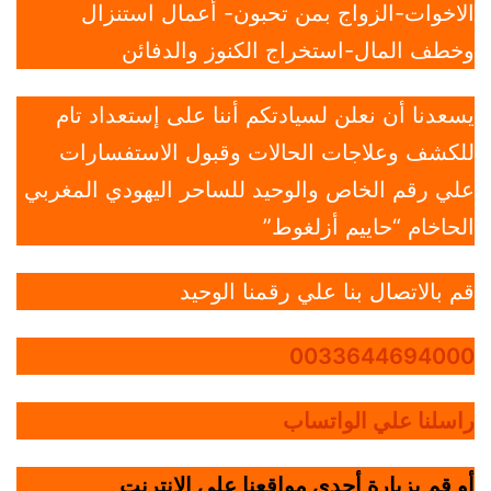
الاخوات-الزواج بمن تحبون- أعمال استنزال
وخطف المال-استخراج الكنوز والدفائن
يسعدنا أن نعلن لسيادتكم أننا على إستعداد تام
للكشف وعلاجات الحالات وقبول الاستفسارات
علي رقم الخاص والوحيد للساحر اليهودي المغربي
الحاخام “حاييم أزلغوط”
قم بالاتصال بنا علي رقمنا الوحيد
0033644694000
راسلنا علي الواتساب
أو قم بزيارة أحدي مواقعنا علي الانترنت