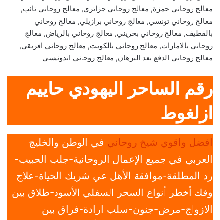
معالج روحاني حمزة, معالج روحاني جزائري, معالج روحاني تائب,
معالج روحاني تونسي, معالج روحاني برازيلي, معالج روحاني
بالقطيف, معالج روحاني بحريني, معالج روحاني بالرياض, معالج
روحاني بالامارات, معالج روحاني بالكويت, معالج روحاني افريقي,
معالج روحاني الدفع بعد البرهان, معالج روحاني اندونيسي
رقم الساحر اليهودي حاييم
ازلغوط
افضل واقوي شيخ روحاني
في الوطن والخليج
العربي في جميع الإعمال الروحانية-جلب الحبيب-
رد المطلقة-موافقة الأهل عي شريك الحياة-علاج
وفك أخطر أنواع السحر السفلي الأسود-طلاق بين
الازواج-مرض-جنون-سلب ارادة-فراق بين