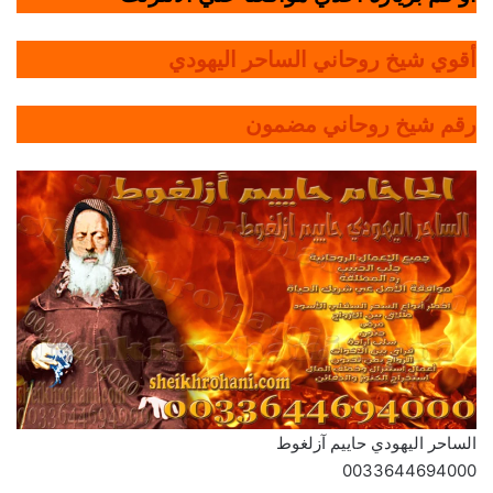
أقوي شيخ روحاني الساحر اليهودي
رقم شيخ روحاني مضمون
الساحر اليهودي حاييم آزلغوط
0033644694000