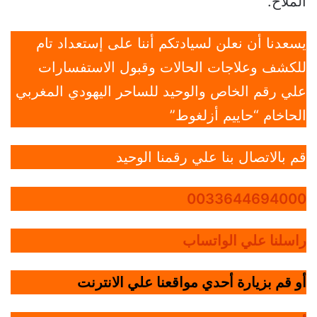
الملاح.
يسعدنا أن نعلن لسيادتكم أننا على إستعداد تام
للكشف وعلاجات الحالات وقبول الاستفسارات
علي رقم الخاص والوحيد للساحر اليهودي المغربي
الحاخام “حاييم أزلغوط”
قم بالاتصال بنا علي رقمنا الوحيد
0033644694000
راسلنا علي الواتساب
أو قم بزيارة أحدي مواقعنا علي الانترنت