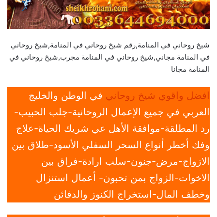
شيخ روحاني في المنامة,رقم شيخ روحاني في المنامة,شيخ روحاني
في المنامة مجاني,شيخ روحاني في المنامة مجرب,شيخ روحاني في
المنامة مجانا
افضل واقوي شيخ روحاني
في الوطن والخليج
العربي في جميع الإعمال الروحانية-جلب الحبيب-
رد المطلقة-موافقة الأهل عي شريك الحياة-علاج
وفك أخطر أنواع السحر السفلي الأسود-طلاق بين
الازواج-مرض-جنون-سلب ارادة-فراق بين
الاخوات-الزواج بمن تحبون- أعمال استنزال
وخطف المال-استخراج الكنوز والدفائن