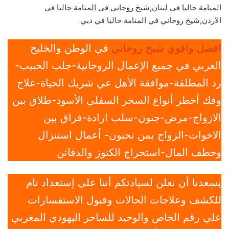
المنامة حاليا في لبنان,شيخ روحاني في المنامة حاليا في
الاردن,شيخ روحاني في المنامة حاليا في دبي
افضل واقوي شيخ روحاني
في الوطن والخليج
العربي في جميع الإعمال الروحانية-جلب الحبيب-
رد المطلقة-موافقة الأهل عي شريك الحياة-علاج
وفك أخطر أنواع السحر السفلي الأسود-طلاق بين
الازواج-مرض-جنون-سلب ارادة-فراق بين
الاخوات-الزواج بمن تحبون- أعمال استنزال
وخطف المال-استخراج الكنوز والدفائن
يسعدنا أن نعلن لسيادتكم أننا على إستعداد تام
للكشف وعلاجات الحالات وقبول الاستفسارات
علي رقم الخاص والوحيد للساحر اليهودي المغربي