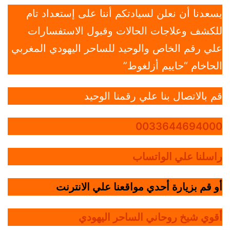
يسعدنا أن نعلن لسيادتكم أننا على إستعداد تام
للكشف وعلاجات الحالات وقبول الاستفسارات
علي رقم الخاص والوحيد للساحر اليهودي المغربي
الحاخام “حاييم أزلغوط”
قم بالاتصال بنا علي رقمنا الوحيد
0033644694000
راسلنا علي الواتساب
أو قم بزيارة أحدي مواقعنا علي الانترنت
أقوي شيخ روحاني الساحر اليهودي