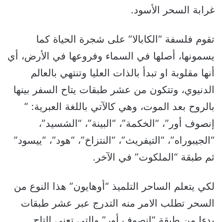
غرابة السحر الأسود.
تقوم فلسفة “الكابالا” على شجرة الحياة كما
يسمونها، أصلها في السماء وفروعها في الأرض، أي
أنها مقلوبة او تبدأ بالذات العليا وتنتهي بالعالم
الدنيوي، وتتكون من عشر طبقات يتاح السفر بينها
بالروح بعد الموت، وهي كالآتي باللغة العبرية: ”
إنصوف أور”، “الخكمة”، “البينة”، “الشسيد”،
“الجيبوراه”، “التيفريث”، “النتزاخ”، “هود”، “ييسود”
ثم طبقة “الملكوت” في الآخر.
لكي يتعلم الساحر التلميذ “أوهايون” هذا النوع من
السحر تطلب الامر منه التدرج عبر عشر طبقات
بدءا من طبقة “إنصوف أور” والتي تعني التاج