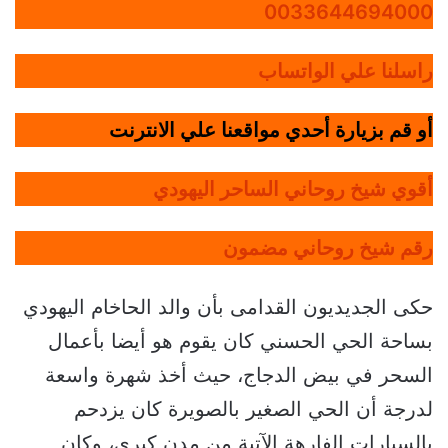
0033644694000
راسلنا علي الواتساب
أو قم بزيارة أحدي مواقعنا علي الانترنت
أقوي شيخ روحاني الساحر اليهودي
رقم شيخ روحاني مضمون
حكى الجديديون القدامى بأن والد الحاخام اليهودي
بساحة الحي الحسني كان يقوم هو أيضا بأعمال
السحر في بيض الدجاج، حيث أخذ شهرة واسعة
لدرجة أن الحي الصغير بالصويرة كان يزدحم
بالسيارات الفارهة الآتية من مدن كبرى، وكان