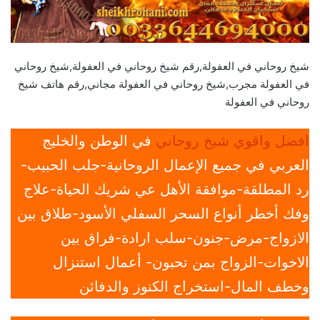
شيخ روحاني في العفولة,رقم شيخ روحاني في العفولة,شيخ روحاني
في العفولة مجرب,شيخ روحاني في العفولة مجاني,رقم هاتف شيخ
روحاني في العفولة
افضل واقوي شيخ روحاني
في الوطن والخليج
العربي في جميع الإعمال الروحانية-جلب الحبيب-
رد المطلقة-موافقة الأهل عي شريك الحياة-علاج
وفك أخطر أنواع السحر السفلي الأسود-طلاق بين
الازواج-مرض-جنون-سلب ارادة-فراق بين
الاخوات-الزواج بمن تحبون- أعمال استنزال
وخطف المال-استخراج الكنوز والدفائن