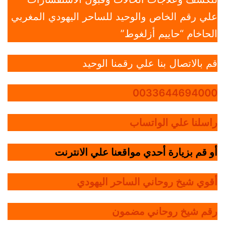
علي رقم الخاص والوحيد للساحر اليهودي المغربي
الحاخام “حاييم أزلغوط”
قم بالاتصال بنا علي رقمنا الوحيد
0033644694000
راسلنا علي الواتساب
أو قم بزيارة أحدي مواقعنا علي الانترنت
أقوي شيخ روحاني الساحر اليهودي
رقم شيخ روحاني مضمون