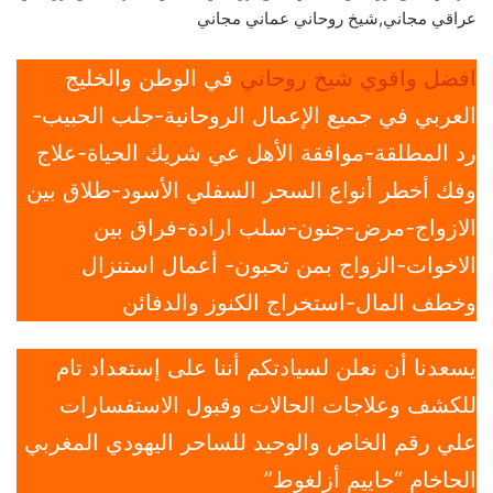
عراقي مجاني,شيخ روحاني عماني مجاني
افضل واقوي شيخ روحاني
في الوطن والخليج
العربي في جميع الإعمال الروحانية-جلب الحبيب-
رد المطلقة-موافقة الأهل عي شريك الحياة-علاج
وفك أخطر أنواع السحر السفلي الأسود-طلاق بين
الازواج-مرض-جنون-سلب ارادة-فراق بين
الاخوات-الزواج بمن تحبون- أعمال استنزال
وخطف المال-استخراج الكنوز والدفائن
يسعدنا أن نعلن لسيادتكم أننا على إستعداد تام
للكشف وعلاجات الحالات وقبول الاستفسارات
علي رقم الخاص والوحيد للساحر اليهودي المغربي
الحاخام “حاييم أزلغوط”