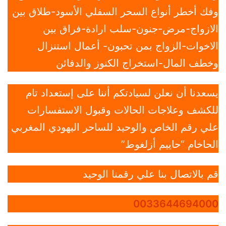
وفك أخطر أنواع السحر السفلي الأسود-طلاق بين
الازواج-مرض-جنون-سلب ارادة-فراق بين
الاخوات-الزواج بمن تحبون- أعمال استنزال
وخطف المال-استخراج الكنوز والدفائن
يسعدنا أن نعلن لسيادتكم أننا على إستعداد تام
للكشف وعلاجات الحالات وقبول الاستفسارات
علي رقم الخاص والوحيد للساحر اليهودي المغربي
الحاخام “حاييم أزلغوط”
قم بالاتصال بنا علي رقمنا الوحيد
0033644694000