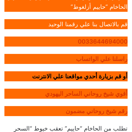
الحاخام “حاييم أزلغوط”
قم بالاتصال بنا علي رقمنا الوحيد
0033644694000
راسلنا علي الواتساب
أو قم بزيارة أحدي مواقعنا علي الانترنت
أقوي شيخ روحاني الساحر اليهودي
رقم شيخ روحاني مضمون
تطلب من الحاخام “حاييم” تعقب خيوط “السحر