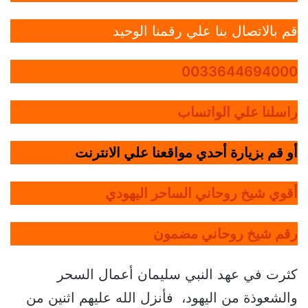
قم بالاتصال بنا علي رقمنا الوحيد
0033644694000
راسلنا علي الواتساب
أو قم بزيارة أحدي مواقعنا علي الانترنت
أقوي شيخ روحاني الساحر اليهودي
رقم شيخ روحاني مضمون
كثرت في عهد النبي سليمان أعمال السحر
والشعوذة من اليهود، فأنزل الله عليهم اثنين من