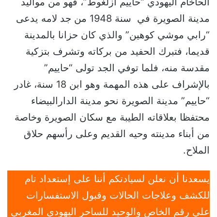
الحاخام اليهودي “حاييم أزلغوط”، فهو من مواليد
مدينة الصويرة في سنة 1948 من جد لامه يدعى
“رابي موشي كوهين” والذي كان حزانا بالمدينة
قديما، فتبرك الحفيد من بركاته وتشرف بتزكية
مقدسة منه، فلما توفي الجد تولى “حاييم”
بالإشراف على هذه المهمة وهو ابن 18 سنة، غادر
“حاييم” مدينة الصويرة نحو مدينة الدارالبيضاء
محتفظا بعلاقاته الطيبة مع سكان الصويرة وخاصة
من أبناء مدينته وحيه القديم وعلى رأسهم حلاق
الملاح.
يسعدنا أن نعلن لسيادتكم أننا على إستعداد تام
للكشف وعلاجات الحالات وقبول الاستفسارات
علي رقم الخاص والوحيد للساحر اليهودي المغربي