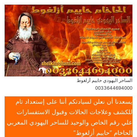
الساحر اليهودي حاييم آزلغوط
0033644694000
يسعدنا أن نعلن لسيادتكم أننا على إستعداد تام
للكشف وعلاجات الحالات وقبول الاستفسارات
علي رقم الخاص والوحيد للساحر اليهودي المغربي
الحاخام “حاييم أزلغوط”