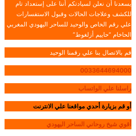
يسعدنا أن نعلن لسيادتكم أننا على إستعداد تام
للكشف وعلاجات الحالات وقبول الاستفسارات
علي رقم الخاص والوحيد للساحر اليهودي المغربي
الحاخام “حاييم أزلغوط”
قم بالاتصال بنا علي رقمنا الوحيد
0033644694000
راسلنا علي الواتساب
أو قم بزيارة أحدي مواقعنا علي الانترنت
أقوي شيخ روحاني الساحر اليهودي