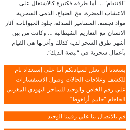
“الانتقام” … أما طرقه فكثيرة كالاشتغال على
الاعشاب المضرة، مخ الضباع، الدمى السحرية،
مواد نجسة، المسامير الصدئة، جلود الحيوانات، آثار
الانسان مع التعازيم الشيطانية … وكانت من بين
أشهر طرق السحر لديه كذلك وأغربها هي القيام
بأعمال سحرية في “بيضة الديك”.
يسعدنا أن نعلن لسيادتكم أننا على إستعداد تام
للكشف وعلاجات الحالات وقبول الاستفسارات
علي رقم الخاص والوحيد للساحر اليهودي المغربي
الحاخام “حاييم أزلغوط”
قم بالاتصال بنا علي رقمنا الوحيد