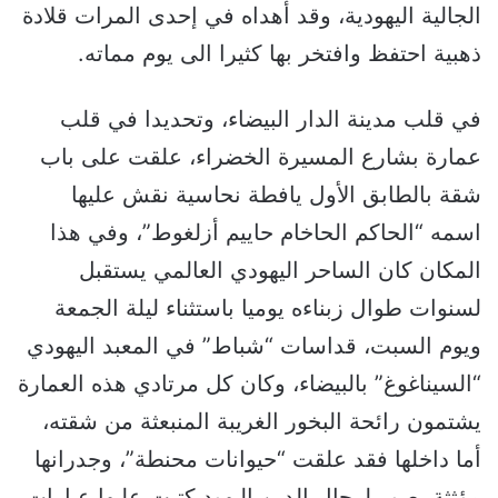
الجالية اليهودية، وقد أهداه في إحدى المرات قلادة
ذهبية احتفظ وافتخر بها كثيرا الى يوم مماته.
في قلب مدينة الدار البيضاء، وتحديدا في قلب
عمارة بشارع المسيرة الخضراء، علقت على باب
شقة بالطابق الأول يافطة نحاسية نقش عليها
اسمه “الحاكم الحاخام حاييم أزلغوط”، وفي هذا
المكان كان الساحر اليهودي العالمي يستقبل
لسنوات طوال زبناءه يوميا باستثناء ليلة الجمعة
ويوم السبت، قداسات “شباط” في المعبد اليهودي
“السيناغوغ” بالبيضاء، وكان كل مرتادي هذه العمارة
يشتمون رائحة البخور الغريبة المنبعثة من شقته،
أما داخلها فقد علقت “حيوانات محنطة”، وجدرانها
مؤثثة بصور لرجال الدين اليهود كتبت عليها عبارات