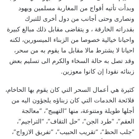
وبدأت تأتيه أفواج من المغاربة مسلمين ويهود
ونصارى وحتى أجانب من دول أخرى للتبرك
بقدراته الخارقة ، و يتقاضى مقابل ذلك مبالغ كبيرة
واحيانا خيالية خصوصا من الزبناء الميسورين، لكنه
احيانا لا يشترط مالا مقابل ما يقوم به من سحر،
وقد تصل به حالة السخاء والكرم الى تسليم بعض
زبنائه نقودا إن كانوا معوزين.
كثيرة هي أعمال السحر التي كان يقوم بها الحاخام،
فلائحة الخدمات التي كان زبناؤه يلجؤون اليه من
أجلها طويلة ومتنوعة، منها “التهييج”، “معالجة
العقم”، “طرد الجن”، “حل التقاف”، “التراجيم”،
“جلب الحظ”، “تقريب الحبيب”، “تفريق الازواج”،