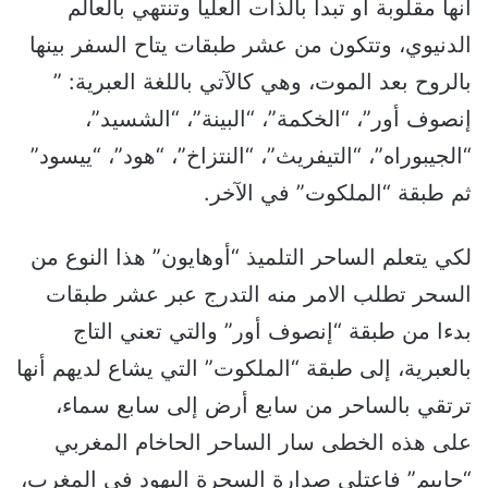
أنها مقلوبة او تبدأ بالذات العليا وتنتهي بالعالم
الدنيوي، وتتكون من عشر طبقات يتاح السفر بينها
بالروح بعد الموت، وهي كالآتي باللغة العبرية: ”
إنصوف أور”، “الخكمة”، “البينة”، “الشسيد”،
“الجيبوراه”، “التيفريث”، “النتزاخ”، “هود”، “ييسود”
ثم طبقة “الملكوت” في الآخر.
لكي يتعلم الساحر التلميذ “أوهايون” هذا النوع من
السحر تطلب الامر منه التدرج عبر عشر طبقات
بدءا من طبقة “إنصوف أور” والتي تعني التاج
بالعبرية، إلى طبقة “الملكوت” التي يشاع لديهم أنها
ترتقي بالساحر من سابع أرض إلى سابع سماء،
على هذه الخطى سار الساحر الحاخام المغربي
“حاييم” فاعتلى صدارة السحرة اليهود في المغرب،