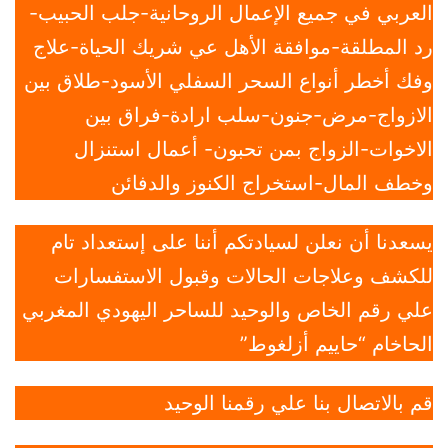
العربي في جميع الإعمال الروحانية-جلب الحبيب-
رد المطلقة-موافقة الأهل عي شريك الحياة-علاج
وفك أخطر أنواع السحر السفلي الأسود-طلاق بين
الازواج-مرض-جنون-سلب ارادة-فراق بين
الاخوات-الزواج بمن تحبون- أعمال استنزال
وخطف المال-استخراج الكنوز والدفائن
يسعدنا أن نعلن لسيادتكم أننا على إستعداد تام
للكشف وعلاجات الحالات وقبول الاستفسارات
علي رقم الخاص والوحيد للساحر اليهودي المغربي
الحاخام “حاييم أزلغوط”
قم بالاتصال بنا علي رقمنا الوحيد