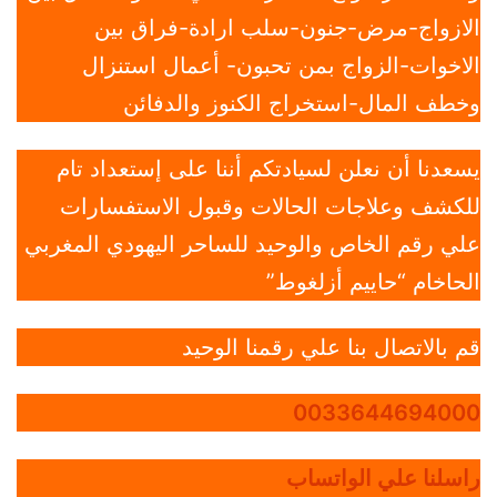
الازواج-مرض-جنون-سلب ارادة-فراق بين
الاخوات-الزواج بمن تحبون- أعمال استنزال
وخطف المال-استخراج الكنوز والدفائن
يسعدنا أن نعلن لسيادتكم أننا على إستعداد تام
للكشف وعلاجات الحالات وقبول الاستفسارات
علي رقم الخاص والوحيد للساحر اليهودي المغربي
الحاخام “حاييم أزلغوط”
قم بالاتصال بنا علي رقمنا الوحيد
0033644694000
راسلنا علي الواتساب