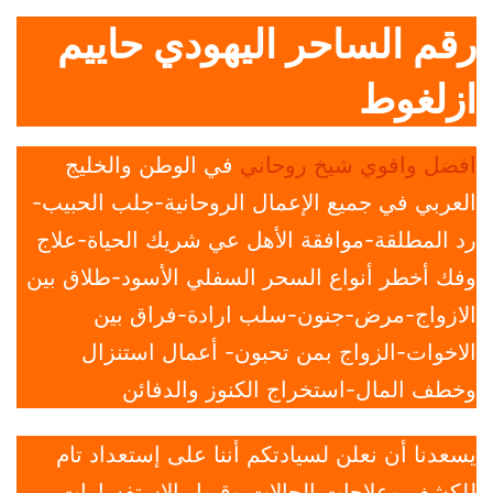
رقم الساحر اليهودي حاييم
ازلغوط
افضل واقوي شيخ روحاني
في الوطن والخليج
العربي في جميع الإعمال الروحانية-جلب الحبيب-
رد المطلقة-موافقة الأهل عي شريك الحياة-علاج
وفك أخطر أنواع السحر السفلي الأسود-طلاق بين
الازواج-مرض-جنون-سلب ارادة-فراق بين
الاخوات-الزواج بمن تحبون- أعمال استنزال
وخطف المال-استخراج الكنوز والدفائن
يسعدنا أن نعلن لسيادتكم أننا على إستعداد تام
للكشف وعلاجات الحالات وقبول الاستفسارات