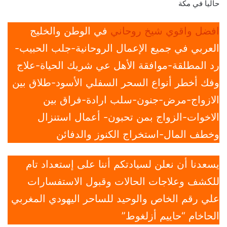
حاليا في مكة
افضل واقوي شيخ روحاني
في الوطن والخليج
العربي في جميع الإعمال الروحانية-جلب الحبيب-
رد المطلقة-موافقة الأهل عي شريك الحياة-علاج
وفك أخطر أنواع السحر السفلي الأسود-طلاق بين
الازواج-مرض-جنون-سلب ارادة-فراق بين
الاخوات-الزواج بمن تحبون- أعمال استنزال
وخطف المال-استخراج الكنوز والدفائن
يسعدنا أن نعلن لسيادتكم أننا على إستعداد تام
للكشف وعلاجات الحالات وقبول الاستفسارات
علي رقم الخاص والوحيد للساحر اليهودي المغربي
الحاخام “حاييم أزلغوط”