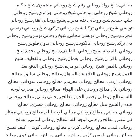
مجاني,شيخ رواد روحاني,رقم شيخ روحاني مضمون,شيخ حكيم
روحاني,شيخ روحاني ابو حاتم,شيخ روحاني جزائري,شيخ روحاني
جلب حبيب,شيخ روحاني ثقه مجرب,شيخ روحاني ثقة,شيخ روحاني
تونسي,شيخ روحاني تركيا,شيخ روحاني تركي,شيخ روحاني تونسي
مجرب,شيخ روحاني تونسي مجاني,شيخ روحاني تونس,شيخ روحاني
في تركيا,شيخ روحاني بالكويت,شيخ روحاني بدون فلوس,شيخ
روحاني بالمدينه,شيخ روحاني بالطائف,شيخ روحاني بجدة,شيخ
روحاني بالاردن,شيخ روحاني بعمان,شيخ روحاني بالقطيف,شيخ
روحاني باليمن,شيخ روحاني ابو مريم,شيخ روحاني الدفع بعد
العمل,شيخ روحاني الدفع بعد البرهان,معالج روحاني سابق, معالج
روحاني اردني, معالج روحاني مغربي, معالج روحاني سوداني, معالج
روحاني ltc, معالج روحاني على الهواء, معالج روحاني مجرب لوجه
الله, معالج روحاني يحضر الجن, معالج روحاني يمني, معالج روحاني
هندي, الشيخ نبيل معالج روحاني, معالج روحاني مصري, معالج
روحاني مجاني, معالج روحاني مجاني لوجه الله, معالج روحاني ممتاز
في مصر, معالج روحاني لوجه الله, معالج روحاني لبناني, معالج
روحاني ليبي, معالج روحاني كردي, معالج روحاني كويتي, كيف تصبح
معالج روحاني, احسن كريم معالج روحاني, معالج روحاني قوي, معالج