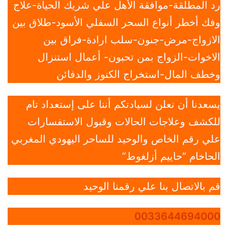
رد المطلقة-موافقة الأهل علي شريك الحياة-علاج
وفك أخطر أنواع السحر السفلي الأسود-طلاق بين
الازواج-مرض-جنون-سلب ارادة-فراق بين
الاخوات-الزواج بمن تحبون- أعمال استنزال
وخطف المال-استخراج الكنوز والدفائن
يسعدنا أن نعلن لسيادتكم أننا على إستعداد تام
للكشف وعلاجات الحالات وقبول الاستفسارات
علي رقم الخاص والوحيد للساحر اليهودي المغربي
الحاخام “حاييم أزلغوط”
قم بالاتصال بنا علي رقمنا الوحيد
0033644694000