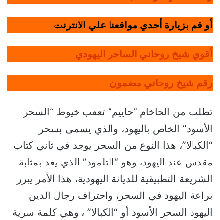
أو قم بزيارة أحدي مواقعنا علي الانترنت
أقوي شيخ روحاني الساحر اليهودي
رقم شيخ روحاني مضمون
تطلب من الحاخام “حاييم” تعقب خيوط “السحر
الأسود” الخاص باليهود، والذي يسمى بسحر
“الكبالا”، هذا النوع من السحر يوجد في ثاني كتاب
مقدس عند اليهود، وهو “التلمود” الذي يعد بمثابة
الشريعة التطبيقية للديانة اليهودية، هذا الأمر يبرر
براعة اليهود في السحر، واحتراف رجال الدين
اليهود السحر الأسود أو “الكبالا” ، وهي كلمة سرية