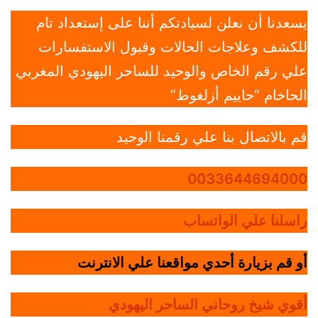
يسعدنا أن نعلن لسيادتكم أننا على إستعداد تام
للكشف وعلاجات الحالات وقبول الاستفسارات
علي رقم الخاص والوحيد للساحر اليهودي المغربي
الحاخام “حاييم أزلغوط”
قم بالاتصال بنا علي رقمنا الوحيد
0033644694000
راسلنا علي الواتساب
أو قم بزيارة أحدي مواقعنا علي الانترنت
أقوي شيخ روحاني الساحر اليهودي