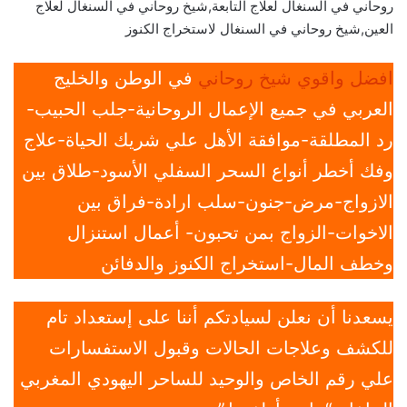
روحاني في السنغال لعلاج التابعة,شيخ روحاني في السنغال لعلاج
العين,شيخ روحاني في السنغال لاستخراج الكنوز
افضل واقوي شيخ روحاني
في الوطن والخليج
العربي في جميع الإعمال الروحانية-جلب الحبيب-
رد المطلقة-موافقة الأهل علي شريك الحياة-علاج
وفك أخطر أنواع السحر السفلي الأسود-طلاق بين
الازواج-مرض-جنون-سلب ارادة-فراق بين
الاخوات-الزواج بمن تحبون- أعمال استنزال
وخطف المال-استخراج الكنوز والدفائن
يسعدنا أن نعلن لسيادتكم أننا على إستعداد تام
للكشف وعلاجات الحالات وقبول الاستفسارات
علي رقم الخاص والوحيد للساحر اليهودي المغربي