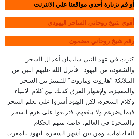
أو قم بزيارة أحدي مواقعنا علي الانترنت
أقوي شيخ روحاني الساحر اليهودي
رقم شيخ روحاني مضمون
كثرت في عهد النبي سليمان أعمال السحر
والشعوذة من اليهود، فأنزل الله عليهم اثنين من
الملائكة ”هاروت وماروت” للتمييز بين السحر
والمعجزة، ولإظهار الفرق كذلك بين كلام الأنبياء
وكلام السحرة، لكن اليهود أسروا على تعلم السحر
فيما يضرهم ولا ينفعهم، فتربعوا على هرم السحر
والسحرة في العالم، خاصة منهم الحكام
الحاخامات، ومن بين أشهر السحرة اليهود بالمغرب