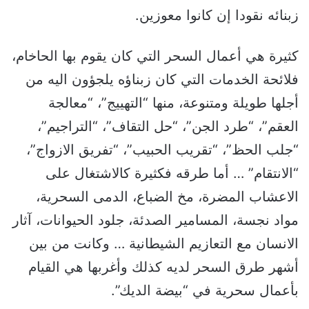
زبنائه نقودا إن كانوا معوزين.
كثيرة هي أعمال السحر التي كان يقوم بها الحاخام،
فلائحة الخدمات التي كان زبناؤه يلجؤون اليه من
أجلها طويلة ومتنوعة، منها “التهييج”، “معالجة
العقم”، “طرد الجن”، “حل التقاف”، “التراجيم”،
“جلب الحظ”، “تقريب الحبيب”، “تفريق الازواج”،
“الانتقام” … أما طرقه فكثيرة كالاشتغال على
الاعشاب المضرة، مخ الضباع، الدمى السحرية،
مواد نجسة، المسامير الصدئة، جلود الحيوانات، آثار
الانسان مع التعازيم الشيطانية … وكانت من بين
أشهر طرق السحر لديه كذلك وأغربها هي القيام
بأعمال سحرية في “بيضة الديك”.