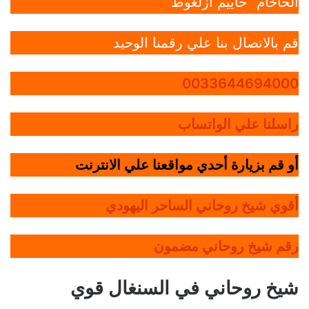
الحاخام “حاييم أزلغوط”
قم بالاتصال بنا علي رقمنا الوحيد
0033644694000
راسلنا علي الواتساب
أو قم بزيارة أحدي مواقعنا علي الانترنت
أقوي شيخ روحاني الساحر اليهودي
رقم شيخ روحاني مضمون
شيخ روحاني في السنغال قوي