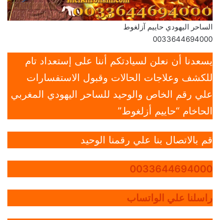
الساحر اليهودي حاييم آزلغوط
0033644694000
يسعدنا أن نعلن لسيادتكم أننا على إستعداد تام
للكشف وعلاجات الحالات وقبول الاستفسارات
علي رقم الخاص والوحيد للساحر اليهودي المغربي
الحاخام “حاييم أزلغوط”
قم بالاتصال بنا علي رقمنا الوحيد
0033644694000
راسلنا علي الواتساب