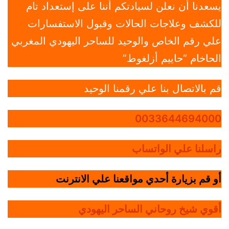
يسعدنا أن نعلن لسيادتكم أننا على إستعداد تام
للكشف وعلاجات الحالات وقبول الاستفسارات
علي رقم الخاص والوحيد للساحر اليهودي المغربي
الحاخام “حاييم أزلغوط”
قم بالاتصال بنا علي رقمنا الوحيد
0033644694000
راسلنا علي الواتساب
أو قم بزيارة أحدي مواقعنا علي الانترنت
أقوي شيخ روحاني الساحر اليهودي