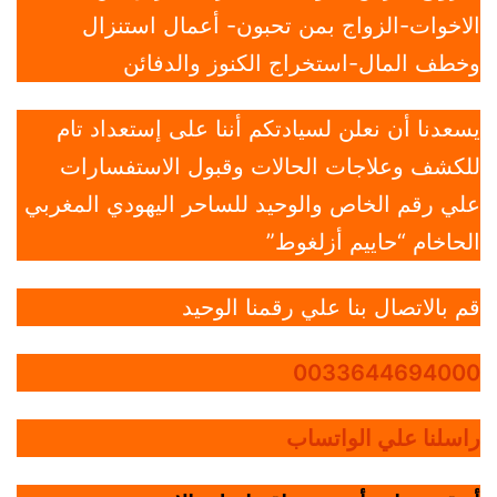
الاخوات-الزواج بمن تحبون- أعمال استنزال
وخطف المال-استخراج الكنوز والدفائن
يسعدنا أن نعلن لسيادتكم أننا على إستعداد تام
للكشف وعلاجات الحالات وقبول الاستفسارات
علي رقم الخاص والوحيد للساحر اليهودي المغربي
الحاخام “حاييم أزلغوط”
قم بالاتصال بنا علي رقمنا الوحيد
0033644694000
راسلنا علي الواتساب