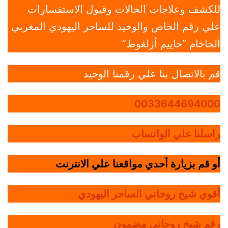
للكشف وعلاجات الحالات وقبول الاستفسارات
علي رقم الخاص والوحيد للساحر اليهودي المغربي
الحاخام “حاييم أزلغوط”
قم بالاتصال بنا علي رقمنا الوحيد
0033644694000
راسلنا علي الواتساب
أو قم بزيارة أحدي مواقعنا علي الانترنت
أقوي شيخ روحاني الساحر اليهودي
رقم شيخ روحاني مضمون