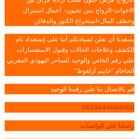
الاخوات-الزواج بمن تحبون- أعمال استنزال
وخطف المال-استخراج الكنوز والدفائن
يسعدنا أن نعلن لسيادتكم أننا على إستعداد تام
للكشف وعلاجات الحالات وقبول الاستفسارات
علي رقم الخاص والوحيد للساحر اليهودي المغربي
الحاخام “حاييم أزلغوط”
قم بالاتصال بنا علي رقمنا الوحيد
0033644694000
راسلنا علي الواتساب