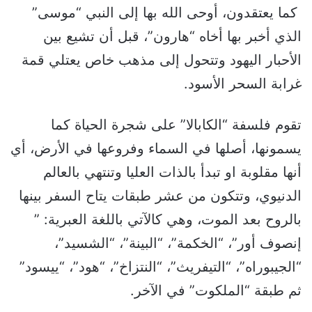
كما يعتقدون، أوحى الله بها إلى النبي “موسى”
الذي أخبر بها أخاه “هارون”، قبل أن تشيع بين
الأحبار اليهود وتتحول إلى مذهب خاص يعتلي قمة
غرابة السحر الأسود.
تقوم فلسفة “الكابالا” على شجرة الحياة كما
يسمونها، أصلها في السماء وفروعها في الأرض، أي
أنها مقلوبة او تبدأ بالذات العليا وتنتهي بالعالم
الدنيوي، وتتكون من عشر طبقات يتاح السفر بينها
بالروح بعد الموت، وهي كالآتي باللغة العبرية: ”
إنصوف أور”، “الخكمة”، “البينة”، “الشسيد”،
“الجيبوراه”، “التيفريث”، “النتزاخ”، “هود”، “ييسود”
ثم طبقة “الملكوت” في الآخر.