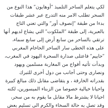
لكي يتعلم الساحر التلميذ “أوهايون” هذا النوع من
السحر تطلب الامر منه التدرج عبر عشر طبقات
بدءا من طبقة “إنصوف أور” والتي تعني التاج
بالعبرية، إلى طبقة “الملكوت” التي يشاع لديهم أنها
ترتقي بالساحر من سابع أرض إلى سابع سماء،
على هذه الخطى سار الساحر الحاخام المغربي
“حاييم” فاعتلى صدارة السحرة اليهود في المغرب،
وبدأت تأتيه أفواج من المغاربة مسلمين ويهود
ونصارى وحتى أجانب من دول أخرى للتبرك
بقدراته الخارقة ، و يتقاضى مقابل ذلك مبالغ كبيرة
واحيانا خيالية خصوصا من الزبناء الميسورين، لكنه
احيانا لا يشترط مالا مقابل ما يقوم به من سحر،
وقد تصل به حالة السخاء والكرم الى تسليم بعض