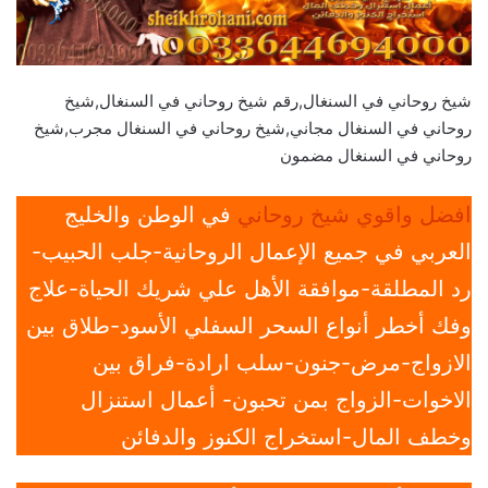
شيخ روحاني في السنغال,رقم شيخ روحاني في السنغال,شيخ
روحاني في السنغال مجاني,شيخ روحاني في السنغال مجرب,شيخ
روحاني في السنغال مضمون
افضل واقوي شيخ روحاني
في الوطن والخليج
العربي في جميع الإعمال الروحانية-جلب الحبيب-
رد المطلقة-موافقة الأهل علي شريك الحياة-علاج
وفك أخطر أنواع السحر السفلي الأسود-طلاق بين
الازواج-مرض-جنون-سلب ارادة-فراق بين
الاخوات-الزواج بمن تحبون- أعمال استنزال
وخطف المال-استخراج الكنوز والدفائن