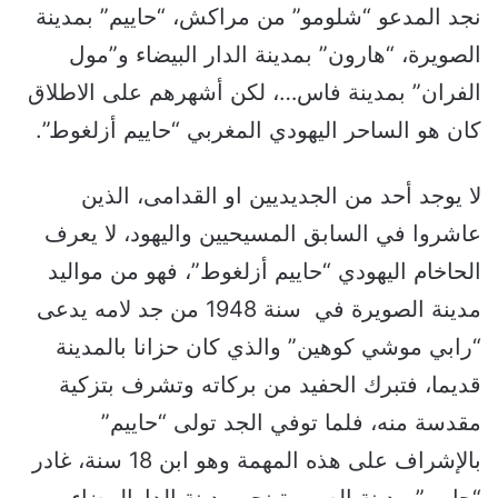
نجد المدعو “شلومو” من مراكش، “حاييم” بمدينة
الصويرة، “هارون” بمدينة الدار البيضاء و”مول
الفران” بمدينة فاس…، لكن أشهرهم على الاطلاق
كان هو الساحر اليهودي المغربي “حاييم أزلغوط”.
لا يوجد أحد من الجديديين او القدامى، الذين
عاشروا في السابق المسيحيين واليهود، لا يعرف
الحاخام اليهودي “حاييم أزلغوط”، فهو من مواليد
مدينة الصويرة في سنة 1948 من جد لامه يدعى
“رابي موشي كوهين” والذي كان حزانا بالمدينة
قديما، فتبرك الحفيد من بركاته وتشرف بتزكية
مقدسة منه، فلما توفي الجد تولى “حاييم”
بالإشراف على هذه المهمة وهو ابن 18 سنة، غادر