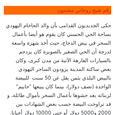
رقم شيخ روحاني مضمون
حكى الجديديون القدامى بأن والد الحاخام اليهودي
بساحة الحي الحسني كان يقوم هو أيضا بأعمال
السحر في بيض الدجاج، حيث أخذ شهرة واسعة
لدرجة أن الحي الصغير بالصويرة كان يزدحم
بالسيارات الفارهة الآتية من مدن كبرى، وكان
بعض ساكنة المدينة يزودون الساحر اليهودي
بالبيض البلدي بثمن يقل عن 50 سنت للبيضة
الواحدة (نصف دولار)، بينما كان يبيعها “حاييم”
لزبنائه بعد حشوها بأعمال السحر بأموال طائلة، و
قد تراوحت البيضة حسب بعض الشهادات بين
2000 و5000 دولار أو حتى 10000 دولار أحيانا.