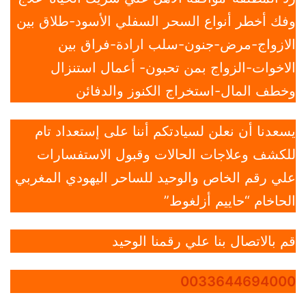
وفك أخطر أنواع السحر السفلي الأسود-طلاق بين
الازواج-مرض-جنون-سلب ارادة-فراق بين
الاخوات-الزواج بمن تحبون- أعمال استنزال
وخطف المال-استخراج الكنوز والدفائن
يسعدنا أن نعلن لسيادتكم أننا على إستعداد تام
للكشف وعلاجات الحالات وقبول الاستفسارات
علي رقم الخاص والوحيد للساحر اليهودي المغربي
الحاخام “حاييم أزلغوط”
قم بالاتصال بنا علي رقمنا الوحيد
0033644694000