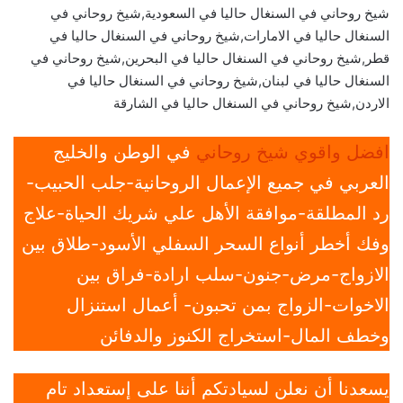
شيخ روحاني في السنغال حاليا في السعودية,شيخ روحاني في
السنغال حاليا في الامارات,شيخ روحاني في السنغال حاليا في
قطر,شيخ روحاني في السنغال حاليا في البحرين,شيخ روحاني في
السنغال حاليا في لبنان,شيخ روحاني في السنغال حاليا في
الاردن,شيخ روحاني في السنغال حاليا في الشارقة
افضل واقوي شيخ روحاني
في الوطن والخليج
العربي في جميع الإعمال الروحانية-جلب الحبيب-
رد المطلقة-موافقة الأهل علي شريك الحياة-علاج
وفك أخطر أنواع السحر السفلي الأسود-طلاق بين
الازواج-مرض-جنون-سلب ارادة-فراق بين
الاخوات-الزواج بمن تحبون- أعمال استنزال
وخطف المال-استخراج الكنوز والدفائن
يسعدنا أن نعلن لسيادتكم أننا على إستعداد تام