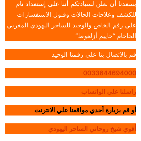
يسعدنا أن نعلن لسيادتكم أننا على إستعداد تام
للكشف وعلاجات الحالات وقبول الاستفسارات
علي رقم الخاص والوحيد للساحر اليهودي المغربي
الحاخام “حاييم أزلغوط”
قم بالاتصال بنا علي رقمنا الوحيد
0033644694000
راسلنا علي الواتساب
أو قم بزيارة أحدي مواقعنا علي الانترنت
أقوي شيخ روحاني الساحر اليهودي