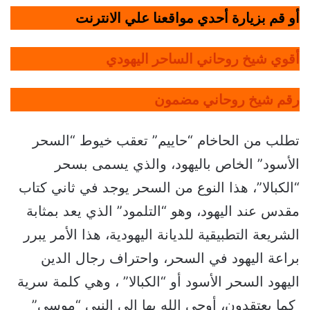
أو قم بزيارة أحدي مواقعنا علي الانترنت
أقوي شيخ روحاني الساحر اليهودي
رقم شيخ روحاني مضمون
تطلب من الحاخام “حاييم” تعقب خيوط “السحر
الأسود” الخاص باليهود، والذي يسمى بسحر
“الكبالا”، هذا النوع من السحر يوجد في ثاني كتاب
مقدس عند اليهود، وهو “التلمود” الذي يعد بمثابة
الشريعة التطبيقية للديانة اليهودية، هذا الأمر يبرر
براعة اليهود في السحر، واحتراف رجال الدين
اليهود السحر الأسود أو “الكبالا” ، وهي كلمة سرية
كما يعتقدون، أوحى الله بها إلى النبي “موسى”