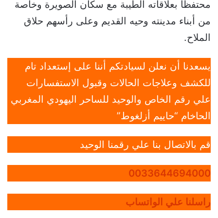
محتفظا بعلاقاته الطيبة مع سكان الصويرة وخاصة
من أبناء مدينته وحيه القديم وعلى رأسهم حلاق
الملاح.
يسعدنا أن نعلن لسيادتكم أننا على إستعداد تام
للكشف وعلاجات الحالات وقبول الاستفسارات
علي رقم الخاص والوحيد للساحر اليهودي المغربي
الحاخام “حاييم أزلغوط”
قم بالاتصال بنا علي رقمنا الوحيد
0033644694000
راسلنا علي الواتساب