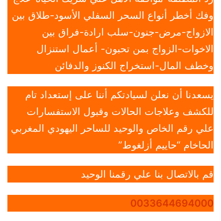
وفك أخطر أنواع السحر السفلي الأسود-طلاق بين
الازواج-مرض-جنون-سلب ارادة-فراق بين
الاخوات-الزواج بمن تحبون- أعمال استنزال
وخطف المال-استخراج الكنوز والدفائن
يسعدنا أن نعلن لسيادتكم أننا على إستعداد تام
للكشف وعلاجات الحالات وقبول الاستفسارات
علي رقم الخاص والوحيد للساحر اليهودي المغربي
الحاخام “حاييم أزلغوط”
قم بالاتصال بنا علي رقمنا الوحيد
0033644694000