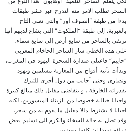
لكي يتعلم الساحر التلميذ “أوهايون” هذا النوع من
السحر تطلب الامر منه التدرج عبر عشر طبقات
بدءا من طبقة “إنصوف أور” والتي تعني التاج
بالعبرية، إلى طبقة “الملكوت” التي يشاع لديهم أنها
ترتقي بالساحر من سابع أرض إلى سابع سماء،
على هذه الخطى سار الساحر الحاخام المغربي
“حاييم” فاعتلى صدارة السحرة اليهود في المغرب،
وبدأت تأتيه أفواج من المغاربة مسلمين ويهود
ونصارى وحتى أجانب من دول أخرى للتبرك
بقدراته الخارقة ، و يتقاضى مقابل ذلك مبالغ كبيرة
واحيانا خيالية خصوصا من الزبناء الميسورين، لكنه
احيانا لا يشترط مالا مقابل ما يقوم به من سحر،
وقد تصل به حالة السخاء والكرم الى تسليم بعض
زبنائه نقودا إن كانوا معوزين.