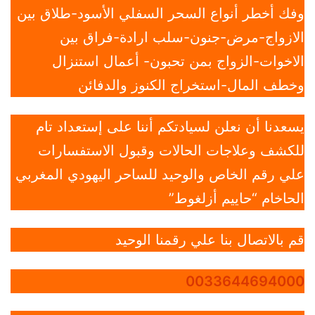
وفك أخطر أنواع السحر السفلي الأسود-طلاق بين
الازواج-مرض-جنون-سلب ارادة-فراق بين
الاخوات-الزواج بمن تحبون- أعمال استنزال
وخطف المال-استخراج الكنوز والدفائن
يسعدنا أن نعلن لسيادتكم أننا على إستعداد تام
للكشف وعلاجات الحالات وقبول الاستفسارات
علي رقم الخاص والوحيد للساحر اليهودي المغربي
الحاخام “حاييم أزلغوط”
قم بالاتصال بنا علي رقمنا الوحيد
0033644694000