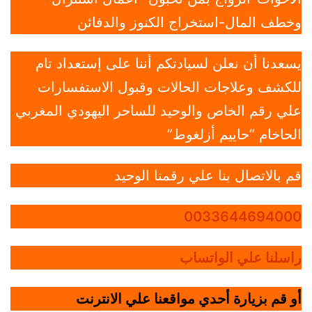
وخطف المال-استخراج الكنوز والدفائن
يسعدنا أن نعلن لسيادتكم أننا على إستعداد تام
للكشف وعلاجات الحالات وقبول الاستفسارات
علي رقم الخاص والوحيد للساحر اليهودي المغربي
الحاخام “حاييم أزلغوط”
قم بالاتصال بنا علي رقمنا الوحيد
0033644694000
راسلنا علي الواتساب
أو قم بزيارة أحدي مواقعنا علي الانترنت