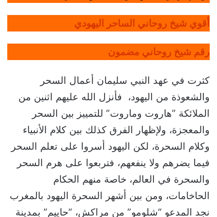
أقوي شيخ روحاني الساحر اليهودي
رقم شيخ روحاني مضمون
كثرت في عهد النبي سليمان أعمال السحر
والشعوذة من اليهود، فأنزل الله عليهم اثنين من
الملائكة ”هاروت وماروت” للتمييز بين السحر
والمعجزة، ولإظهار الفرق كذلك بين كلام الأنبياء
وكلام السحرة، لكن اليهود أسروا على تعلم السحر
فيما يضرهم ولا ينفعهم، فتربعوا على هرم السحر
والسحرة في العالم، خاصة منهم الحكام
الحاخامات، ومن بين أشهر السحرة اليهود بالمغرب
نجد المدعو “شلومو” من مراكش، “حاييم” بمدينة