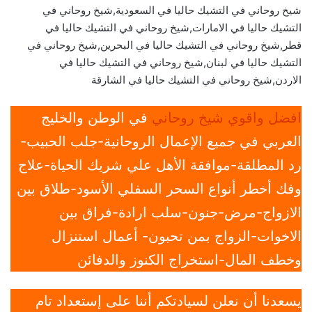
شيخ روحاني في التشيك حاليا في السعودية,شيخ روحاني في
التشيك حاليا في الامارات,شيخ روحاني في التشيك حاليا في
قطر,شيخ روحاني في التشيك حاليا في البحرين,شيخ روحاني في
التشيك حاليا في لبنان,شيخ روحاني في التشيك حاليا في
الاردن,شيخ روحاني في التشيك حاليا في الشارقة
افضل واقوي شيخ روحاني
في الوطن والخليج
العربي في جميع الإعمال الروحانية-جلب الحبيب-
رد المطلقة-موافقة الأهل علي شريك الحياة-علاج
وفك أخطر أنواع السحر السفلي الأسود-طلاق بين
الازواج-مرض-جنون-سلب ارادة-فراق بين
الاخوات-الزواج بمن تحبون- أعمال استنزال
وخطف المال-استخراج الكنوز والدفائن
يسعدنا أن نعلن لسيادتكم أننا على إستعداد تام