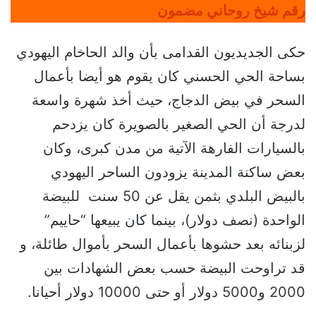
رقم شيخ روحاني مضمون
حكى الجديديون القدامى بأن والد الحاخام اليهودي
بساحة الحي الحسني كان يقوم هو أيضا بأعمال
السحر في بيض الدجاج، حيث أخذ شهرة واسعة
لدرجة أن الحي الصغير بالصويرة كان يزدحم
بالسيارات الفارهة الآتية من مدن كبرى، وكان
بعض ساكنة المدينة يزودون الساحر اليهودي
بالبيض البلدي بثمن يقل عن 50 سنت للبيضة
الواحدة (نصف دولار)، بينما كان يبيعها “حاييم”
لزبنائه بعد حشوها بأعمال السحر بأموال طائلة، و
قد تراوحت البيضة حسب بعض الشهادات بين
2000 و5000 دولار أو حتى 10000 دولار أحيانا.