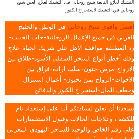
التشيك لعلاج التابعة,شيخ روحاني في التشيك لعلاج العين,شيخ
روحاني في التشيك لاستخراج الكنوز
افضل واقوي شيخ روحاني
في الوطن والخليج
العربي في جميع الإعمال الروحانية-جلب الحبيب-
رد المطلقة-موافقة الأهل علي شريك الحياة-علاج
وفك أخطر أنواع السحر السفلي الأسود-طلاق بين
الازواج-مرض-جنون-سلب ارادة-فراق بين
الاخوات-الزواج بمن تحبون- أعمال استنزال
وخطف المال-استخراج الكنوز والدفائن
يسعدنا أن نعلن لسيادتكم أننا على إستعداد تام
للكشف وعلاجات الحالات وقبول الاستفسارات
علي رقم الخاص والوحيد للساحر اليهودي المغربي