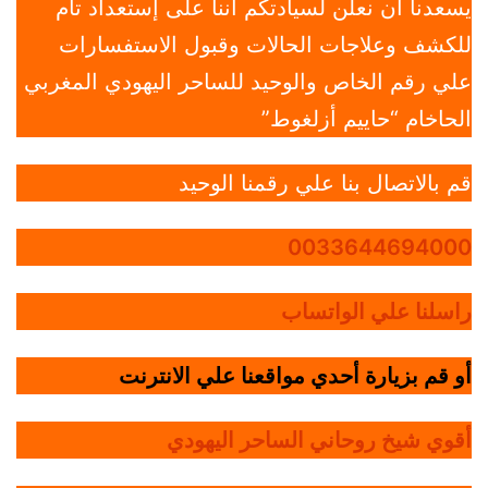
يسعدنا أن نعلن لسيادتكم أننا على إستعداد تام
للكشف وعلاجات الحالات وقبول الاستفسارات
علي رقم الخاص والوحيد للساحر اليهودي المغربي
الحاخام “حاييم أزلغوط”
قم بالاتصال بنا علي رقمنا الوحيد
0033644694000
راسلنا علي الواتساب
أو قم بزيارة أحدي مواقعنا علي الانترنت
أقوي شيخ روحاني الساحر اليهودي