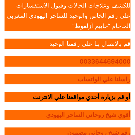
للكشف وعلاجات الحالات وقبول الاستفسارات
علي رقم الخاص والوحيد للساحر اليهودي المغربي
الحاخام “حاييم أزلغوط”
قم بالاتصال بنا علي رقمنا الوحيد
0033644694000
راسلنا علي الواتساب
أو قم بزيارة أحدي مواقعنا علي الانترنت
أقوي شيخ روحاني الساحر اليهودي
رقم شيخ روحاني مضمون