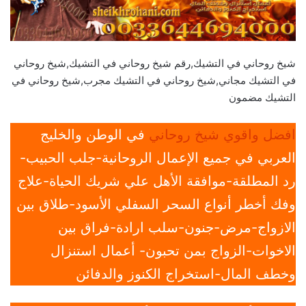
شيخ روحاني في التشيك,رقم شيخ روحاني في التشيك,شيخ روحاني
في التشيك مجاني,شيخ روحاني في التشيك مجرب,شيخ روحاني في
التشيك مضمون
افضل واقوي شيخ روحاني
في الوطن والخليج
العربي في جميع الإعمال الروحانية-جلب الحبيب-
رد المطلقة-موافقة الأهل علي شريك الحياة-علاج
وفك أخطر أنواع السحر السفلي الأسود-طلاق بين
الازواج-مرض-جنون-سلب ارادة-فراق بين
الاخوات-الزواج بمن تحبون- أعمال استنزال
وخطف المال-استخراج الكنوز والدفائن