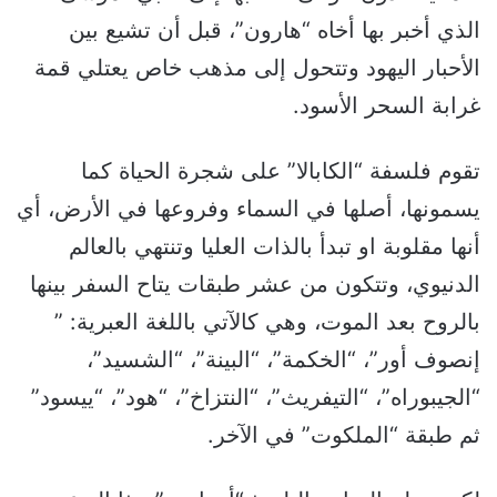
الذي أخبر بها أخاه “هارون”، قبل أن تشيع بين
الأحبار اليهود وتتحول إلى مذهب خاص يعتلي قمة
غرابة السحر الأسود.
تقوم فلسفة “الكابالا” على شجرة الحياة كما
يسمونها، أصلها في السماء وفروعها في الأرض، أي
أنها مقلوبة او تبدأ بالذات العليا وتنتهي بالعالم
الدنيوي، وتتكون من عشر طبقات يتاح السفر بينها
بالروح بعد الموت، وهي كالآتي باللغة العبرية: ”
إنصوف أور”، “الخكمة”، “البينة”، “الشسيد”،
“الجيبوراه”، “التيفريث”، “النتزاخ”، “هود”، “ييسود”
ثم طبقة “الملكوت” في الآخر.