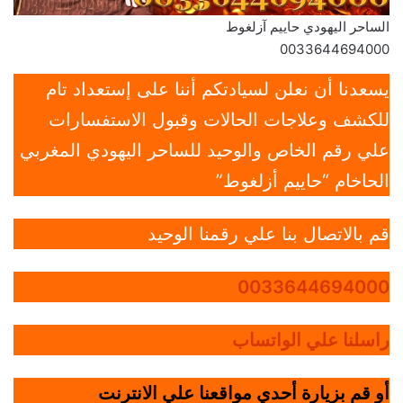
الساحر اليهودي حاييم آزلغوط
0033644694000
يسعدنا أن نعلن لسيادتكم أننا على إستعداد تام
للكشف وعلاجات الحالات وقبول الاستفسارات
علي رقم الخاص والوحيد للساحر اليهودي المغربي
الحاخام “حاييم أزلغوط”
قم بالاتصال بنا علي رقمنا الوحيد
0033644694000
راسلنا علي الواتساب
أو قم بزيارة أحدي مواقعنا علي الانترنت