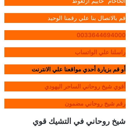
الحاخام “حاييم أزلغوط”
قم بالاتصال بنا علي رقمنا الوحيد
0033644694000
راسلنا علي الواتساب
أو قم بزيارة أحدي مواقعنا علي الانترنت
أقوي شيخ روحاني الساحر اليهودي
رقم شيخ روحاني مضمون
شيخ روحاني في التشيك قوي