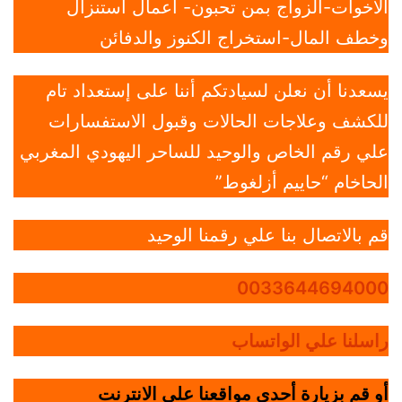
الاخوات-الزواج بمن تحبون- أعمال استنزال
وخطف المال-استخراج الكنوز والدفائن
يسعدنا أن نعلن لسيادتكم أننا على إستعداد تام
للكشف وعلاجات الحالات وقبول الاستفسارات
علي رقم الخاص والوحيد للساحر اليهودي المغربي
الحاخام “حاييم أزلغوط”
قم بالاتصال بنا علي رقمنا الوحيد
0033644694000
راسلنا علي الواتساب
أو قم بزيارة أحدي مواقعنا علي الانترنت