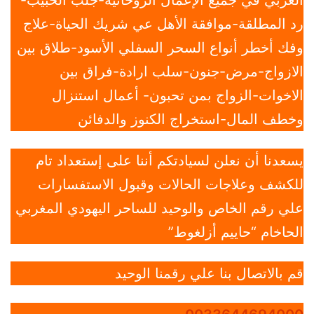
رد المطلقة-موافقة الأهل عي شريك الحياة-علاج
وفك أخطر أنواع السحر السفلي الأسود-طلاق بين
الازواج-مرض-جنون-سلب ارادة-فراق بين
الاخوات-الزواج بمن تحبون- أعمال استنزال
وخطف المال-استخراج الكنوز والدفائن
يسعدنا أن نعلن لسيادتكم أننا على إستعداد تام
للكشف وعلاجات الحالات وقبول الاستفسارات
علي رقم الخاص والوحيد للساحر اليهودي المغربي
الحاخام “حاييم أزلغوط”
قم بالاتصال بنا علي رقمنا الوحيد