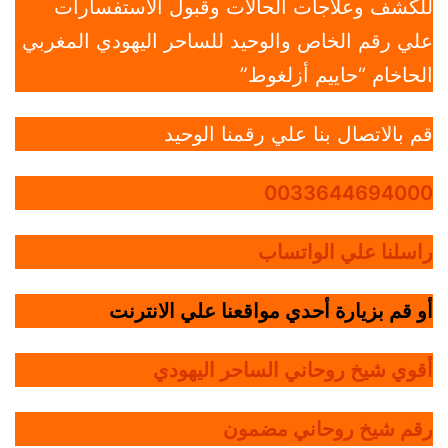
للكشف وعلاجات الحالات وقبول الاستفسارات
علي رقم الخاص والوحيد للساحر اليهودي المغربي
الحاخام “حاييم أزلغوط”
قم بالاتصال بنا علي رقمنا الوحيد
0033644694000
راسلنا علي الواتساب
أو قم بزيارة أحدي مواقعنا علي الانترنت
أقوي شيخ روحاني الساحر اليهودي
رقم شيخ روحاني مضمون