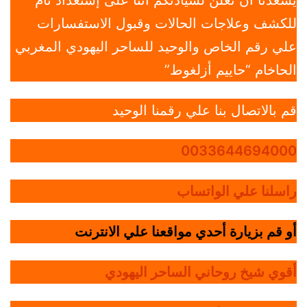
يسعدنا أن نعلن لسيادتكم أننا على إستعداد تام
للكشف وعلاجات الحالات وقبول الاستفسارات
علي رقم الخاص والوحيد للساحر اليهودي المغربي
الحاخام “حاييم أزلغوط”
قم بالاتصال بنا علي رقمنا الوحيد
0033644694000
راسلنا علي الواتساب
أو قم بزيارة أحدي مواقعنا علي الانترنت
أقوي شيخ روحاني الساحر اليهودي