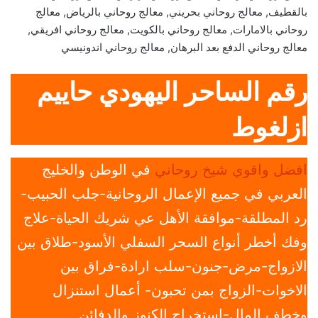
بالقطيف, معالج روحاني بحريني, معالج روحاني بالرياض, معالج
روحاني بالامارات, معالج روحاني بالكويت, معالج روحاني افريقي,
معالج روحاني الدفع بعد البرهان, معالج روحاني اندونيسي
رقم الساحر اليهودي حاييم
ازلغوط
افضل واقوي شيخ روحاني
في الوطن والخليج
العربي في جميع الإعمال الروحانية-جلب الحبيب-
رد المطلقة-موافقة الأهل عي شريك الحياة-علاج
وفك أخطر أنواع السحر السفلي الأسود-طلاق بين
الازواج-مرض-جنون-سلب ارادة-فراق بين
الاخوات-الزواج بمن تحبون- أعمال استنزال
وخطف المال-استخراج الكنوز والدفائن