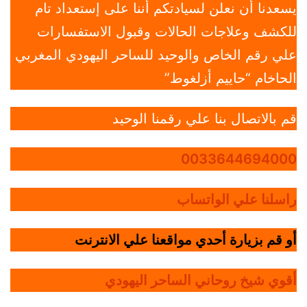
يسعدنا أن نعلن لسيادتكم أننا على إستعداد تام
للكشف وعلاجات الحالات وقبول الاستفسارات
علي رقم الخاص والوحيد للساحر اليهودي المغربي
الحاخام “حاييم أزلغوط”
قم بالاتصال بنا علي رقمنا الوحيد
0033644694000
راسلنا علي الواتساب
أو قم بزيارة أحدي مواقعنا علي الانترنت
أقوي شيخ روحاني الساحر اليهودي