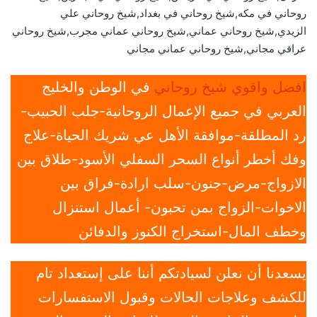
روحاني في مكه,شيخ روحاني في بغداد,شيخ روحاني علي
الزيدي,شيخ روحاني عماني,شيخ روحاني عماني مجرب,شيخ روحاني
عراقي مجاني,شيخ روحاني عماني مجاني
افضل واقوي شيخ روحاني
في الوطن والخليج
العربي في جميع الإعمال الروحانية-جلب الحبيب-
رد المطلقة-موافقة الأهل عي شريك الحياة-علاج
وفك أخطر أنواع السحر السفلي الأسود-طلاق بين
الازواج-مرض-جنون-سلب ارادة-فراق بين
الاخوات-الزواج بمن تحبون- أعمال استنزال
وخطف المال-استخراج الكنوز والدفائن
يسعدنا أن نعلن لسيادتكم أننا على إستعداد تام
للكشف وعلاجات الحالات وقبول الاستفسارات