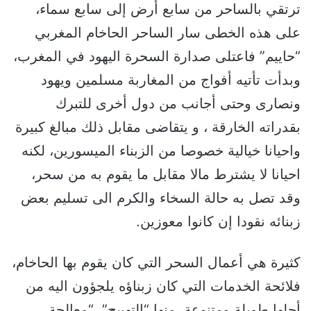
ترتقي بالساحر من سابع أرض إلى سابع سماء،
على هذه الخطى سار الساحر الحاخام المغربي
“حاييم” فاعتلى صدارة السحرة اليهود في المغرب،
وبدأت تأتيه أفواج من المغاربة مسلمين ويهود
ونصارى وحتى أجانب من دول أخرى للتبرك
بقدراته الخارقة ، و يتقاضى مقابل ذلك مبالغ كبيرة
واحيانا خيالية خصوصا من الزبناء الميسورين، لكنه
احيانا لا يشترط مالا مقابل ما يقوم به من سحر،
وقد تصل به حالة السخاء والكرم الى تسليم بعض
زبنائه نقودا إن كانوا معوزين.
كثيرة هي أعمال السحر التي كان يقوم بها الحاخام،
فلائحة الخدمات التي كان زبناؤه يلجؤون اليه من
أجلها طويلة ومتنوعة، منها “التهييج”، “معالجة