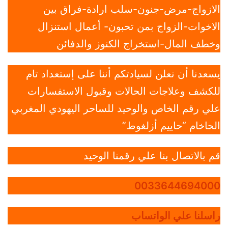
الازواج-مرض-جنون-سلب ارادة-فراق بين
الاخوات-الزواج بمن تحبون- أعمال استنزال
وخطف المال-استخراج الكنوز والدفائن
يسعدنا أن نعلن لسيادتكم أننا على إستعداد تام
للكشف وعلاجات الحالات وقبول الاستفسارات
علي رقم الخاص والوحيد للساحر اليهودي المغربي
الحاخام “حاييم أزلغوط”
قم بالاتصال بنا علي رقمنا الوحيد
0033644694000
راسلنا علي الواتساب