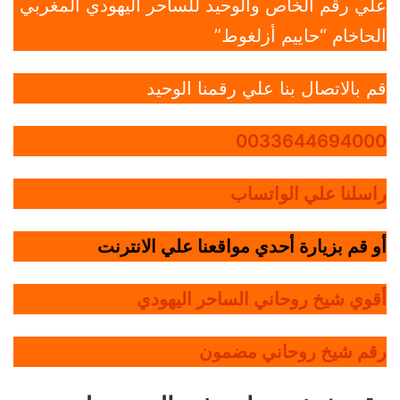
علي رقم الخاص والوحيد للساحر اليهودي المغربي
الحاخام “حاييم أزلغوط”
قم بالاتصال بنا علي رقمنا الوحيد
0033644694000
راسلنا علي الواتساب
أو قم بزيارة أحدي مواقعنا علي الانترنت
أقوي شيخ روحاني الساحر اليهودي
رقم شيخ روحاني مضمون