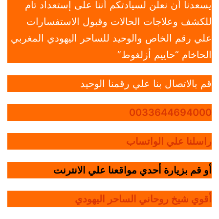
يسعدنا أن نعلن لسيادتكم أننا على إستعداد تام
للكشف وعلاجات الحالات وقبول الاستفسارات
علي رقم الخاص والوحيد للساحر اليهودي المغربي
الحاخام “حاييم أزلغوط”
قم بالاتصال بنا علي رقمنا الوحيد
0033644694000
راسلنا علي الواتساب
أو قم بزيارة أحدي مواقعنا علي الانترنت
أقوي شيخ روحاني الساحر اليهودي