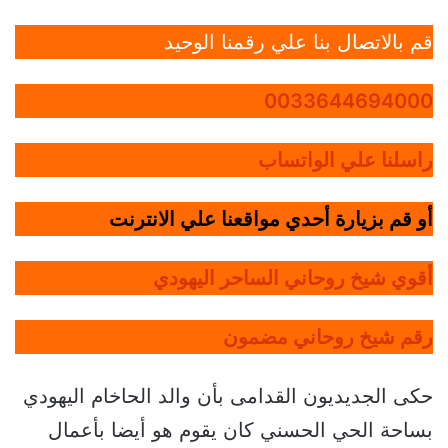
قم بالاتصال بنا علي رقمنا الوحيد
0033644694000
راسلنا علي الواتساب
أو قم بزيارة أحدي مواقعنا علي الانترنت
أقوي شيخ روحاني الساحر اليهودي
رقم شيخ روحاني مضمون
حكى الجديديون القدامى بأن والد الحاخام اليهودي
بساحة الحي الحسني كان يقوم هو أيضا بأعمال