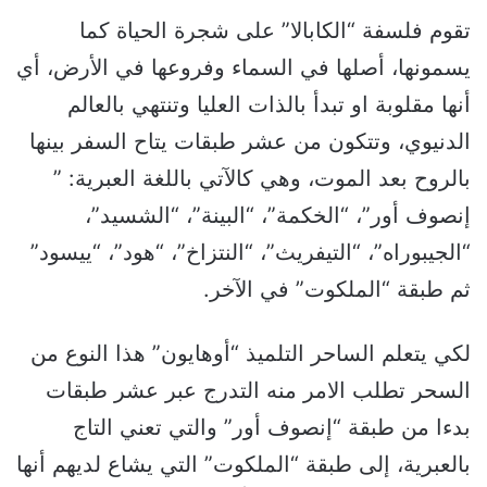
تقوم فلسفة “الكابالا” على شجرة الحياة كما
يسمونها، أصلها في السماء وفروعها في الأرض، أي
أنها مقلوبة او تبدأ بالذات العليا وتنتهي بالعالم
الدنيوي، وتتكون من عشر طبقات يتاح السفر بينها
بالروح بعد الموت، وهي كالآتي باللغة العبرية: ”
إنصوف أور”، “الخكمة”، “البينة”، “الشسيد”،
“الجيبوراه”، “التيفريث”، “النتزاخ”، “هود”، “ييسود”
ثم طبقة “الملكوت” في الآخر.
لكي يتعلم الساحر التلميذ “أوهايون” هذا النوع من
السحر تطلب الامر منه التدرج عبر عشر طبقات
بدءا من طبقة “إنصوف أور” والتي تعني التاج
بالعبرية، إلى طبقة “الملكوت” التي يشاع لديهم أنها