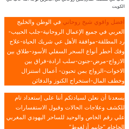
الكويت
افضل واقوي شيخ روحاني
في الوطن والخليج
العربي في جميع الإعمال الروحانية-جلب الحبيب-
رد المطلقة-موافقة الأهل عي شريك الحياة-علاج
وفك أخطر أنواع السحر السفلي الأسود-طلاق بين
الازواج-مرض-جنون-سلب ارادة-فراق بين
الاخوات-الزواج بمن تحبون- أعمال استنزال
وخطف المال-استخراج الكنوز والدفائن
يسعدنا أن نعلن لسيادتكم أننا على إستعداد تام
للكشف وعلاجات الحالات وقبول الاستفسارات
علي رقم الخاص والوحيد للساحر اليهودي المغربي
الحاخام “حاييم أزلغوط”