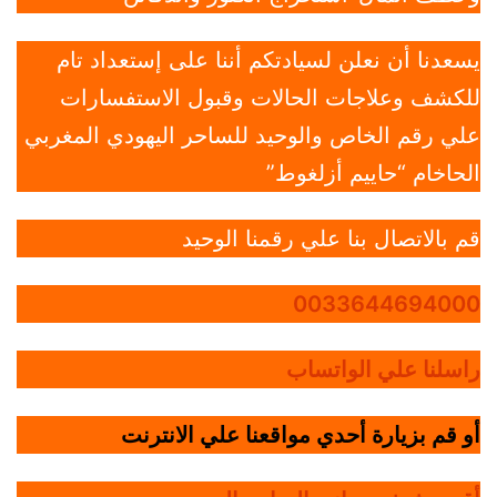
يسعدنا أن نعلن لسيادتكم أننا على إستعداد تام
للكشف وعلاجات الحالات وقبول الاستفسارات
علي رقم الخاص والوحيد للساحر اليهودي المغربي
الحاخام “حاييم أزلغوط”
قم بالاتصال بنا علي رقمنا الوحيد
0033644694000
راسلنا علي الواتساب
أو قم بزيارة أحدي مواقعنا علي الانترنت