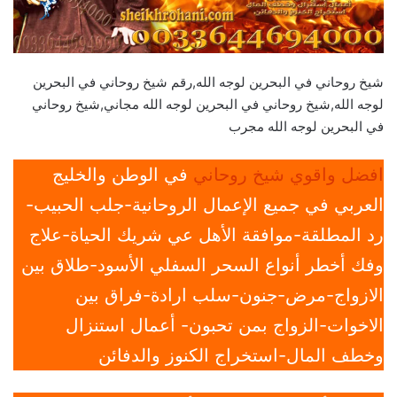
شيخ روحاني في البحرين لوجه الله,رقم شيخ روحاني في البحرين
لوجه الله,شيخ روحاني في البحرين لوجه الله مجاني,شيخ روحاني
في البحرين لوجه الله مجرب
افضل واقوي شيخ روحاني
في الوطن والخليج
العربي في جميع الإعمال الروحانية-جلب الحبيب-
رد المطلقة-موافقة الأهل عي شريك الحياة-علاج
وفك أخطر أنواع السحر السفلي الأسود-طلاق بين
الازواج-مرض-جنون-سلب ارادة-فراق بين
الاخوات-الزواج بمن تحبون- أعمال استنزال
وخطف المال-استخراج الكنوز والدفائن