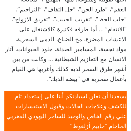
العقم”، “طرد الجن”، “حل التقاف”، “التراجيم”،
“جلب الحظ”، “تقريب الحبيب”، “تفريق الازواج”،
“الانتقام” … أما طرقه فكثيرة كالاشتغال على
الاعشاب المضرة، مخ الضباع، الدمى السحرية،
مواد نجسة، المسامير الصدئة، جلود الحيوانات، آثار
الانسان مع التعازيم الشيطانية … وكانت من بين
أشهر طرق السحر لديه كذلك وأغربها هي القيام
بأعمال سحرية في “بيضة الديك”.
يسعدنا أن نعلن لسيادتكم أننا على إستعداد تام
للكشف وعلاجات الحالات وقبول الاستفسارات
علي رقم الخاص والوحيد للساحر اليهودي المغربي
الحاخام “حاييم أزلغوط”