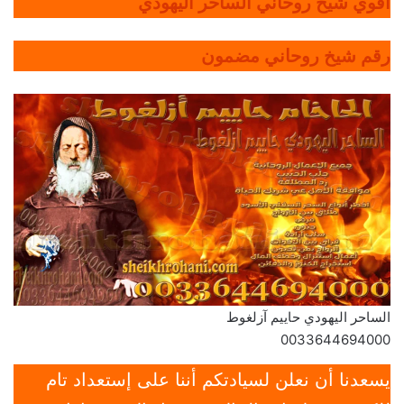
أقوي شيخ روحاني الساحر اليهودي
رقم شيخ روحاني مضمون
الساحر اليهودي حاييم آزلغوط
0033644694000
يسعدنا أن نعلن لسيادتكم أننا على إستعداد تام