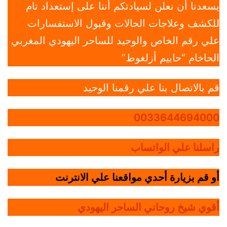
يسعدنا أن نعلن لسيادتكم أننا على إستعداد تام
للكشف وعلاجات الحالات وقبول الاستفسارات
علي رقم الخاص والوحيد للساحر اليهودي المغربي
الحاخام “حاييم أزلغوط”
قم بالاتصال بنا علي رقمنا الوحيد
0033644694000
راسلنا علي الواتساب
أو قم بزيارة أحدي مواقعنا علي الانترنت
أقوي شيخ روحاني الساحر اليهودي