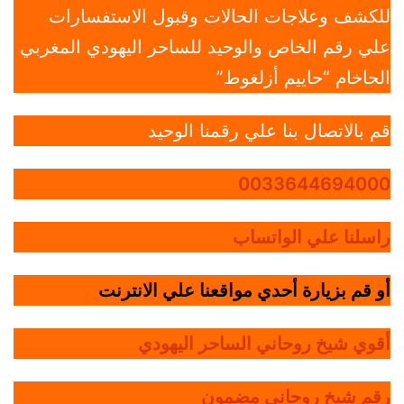
للكشف وعلاجات الحالات وقبول الاستفسارات
علي رقم الخاص والوحيد للساحر اليهودي المغربي
الحاخام “حاييم أزلغوط”
قم بالاتصال بنا علي رقمنا الوحيد
0033644694000
راسلنا علي الواتساب
أو قم بزيارة أحدي مواقعنا علي الانترنت
أقوي شيخ روحاني الساحر اليهودي
رقم شيخ روحاني مضمون