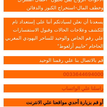
وخطف المال-استخراج الكنوز والدفائن
يسعدنا أن نعلن لسيادتكم أننا على إستعداد تام
للكشف وعلاجات الحالات وقبول الاستفسارات
علي رقم الخاص والوحيد للساحر اليهودي المغربي
الحاخام “حاييم أزلغوط”
قم بالاتصال بنا علي رقمنا الوحيد
0033644694000
راسلنا علي الواتساب
أو قم بزيارة أحدي مواقعنا علي الانترنت