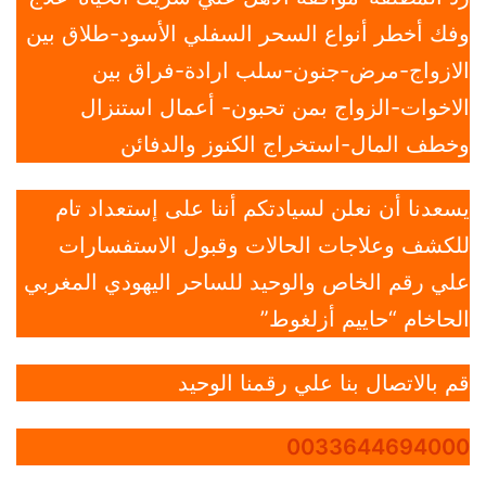
وفك أخطر أنواع السحر السفلي الأسود-طلاق بين
الازواج-مرض-جنون-سلب ارادة-فراق بين
الاخوات-الزواج بمن تحبون- أعمال استنزال
وخطف المال-استخراج الكنوز والدفائن
يسعدنا أن نعلن لسيادتكم أننا على إستعداد تام
للكشف وعلاجات الحالات وقبول الاستفسارات
علي رقم الخاص والوحيد للساحر اليهودي المغربي
الحاخام “حاييم أزلغوط”
قم بالاتصال بنا علي رقمنا الوحيد
0033644694000