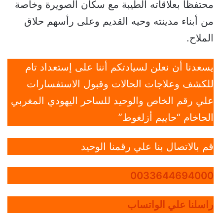
محتفظا بعلاقاته الطيبة مع سكان الصويرة وخاصة
من أبناء مدينته وحيه القديم وعلى رأسهم حلاق
الملاح.
يسعدنا أن نعلن لسيادتكم أننا على إستعداد تام
للكشف وعلاجات الحالات وقبول الاستفسارات
علي رقم الخاص والوحيد للساحر اليهودي المغربي
الحاخام “حاييم أزلغوط”
قم بالاتصال بنا علي رقمنا الوحيد
0033644694000
راسلنا علي الواتساب