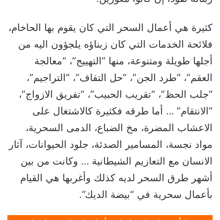
كثيرة هي أعمال السحر التي كان يقوم بها الحاخام،
فلائحة الخدمات التي كان زبناؤه يلجؤون اليه من
أجلها طويلة ومتنوعة، منها “التهييج”، “معالجة
العقم”، “طرد الجن”، “حل التقاف”، “التراجيم”،
“جلب الحظ”، “تقريب الحبيب”، “تفريق الازواج”،
“الانتقام” … أما طرقه فكثيرة كالاشتغال على
الاعشاب المضرة، مخ الضباع، الدمى السحرية،
مواد نجسة، المسامير الصدئة، جلود الحيوانات، آثار
الانسان مع التعازيم الشيطانية … وكانت من بين
أشهر طرق السحر لديه كذلك وأغربها هي القيام
بأعمال سحرية في “بيضة الديك”.