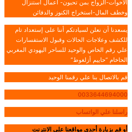
الاخوات-الزواج بمن تحبون- أعمال استنزال
وخطف المال-استخراج الكنوز والدفائن
يسعدنا أن نعلن لسيادتكم أننا على إستعداد تام
للكشف وعلاجات الحالات وقبول الاستفسارات
علي رقم الخاص والوحيد للساحر اليهودي المغربي
الحاخام “حاييم أزلغوط”
قم بالاتصال بنا علي رقمنا الوحيد
0033644694000
راسلنا علي الواتساب
أو قم بزيارة أحدي مواقعنا علي الانترنت