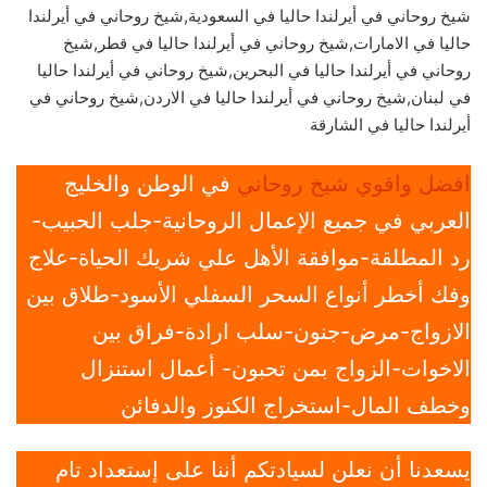
شيخ روحاني في أيرلندا حاليا في السعودية,شيخ روحاني في أيرلندا
حاليا في الامارات,شيخ روحاني في أيرلندا حاليا في قطر,شيخ
روحاني في أيرلندا حاليا في البحرين,شيخ روحاني في أيرلندا حاليا
في لبنان,شيخ روحاني في أيرلندا حاليا في الاردن,شيخ روحاني في
أيرلندا حاليا في الشارقة
افضل واقوي شيخ روحاني
في الوطن والخليج
العربي في جميع الإعمال الروحانية-جلب الحبيب-
رد المطلقة-موافقة الأهل علي شريك الحياة-علاج
وفك أخطر أنواع السحر السفلي الأسود-طلاق بين
الازواج-مرض-جنون-سلب ارادة-فراق بين
الاخوات-الزواج بمن تحبون- أعمال استنزال
وخطف المال-استخراج الكنوز والدفائن
يسعدنا أن نعلن لسيادتكم أننا على إستعداد تام