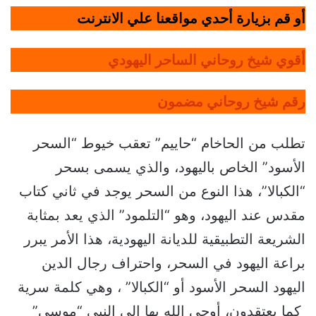
أو قم بزيارة أحدي مواقعنا علي الانترنت
أقوي شيخ روحاني الساحر اليهودي
رقم شيخ روحاني مضمون
تطلب من الحاخام “حاييم” تعقب خيوط “السحر
الأسود” الخاص باليهود، والذي يسمى بسحر
“الكبالا”، هذا النوع من السحر يوجد في ثاني كتاب
مقدس عند اليهود، وهو “التلمود” الذي يعد بمثابة
الشريعة التطبيقية للديانة اليهودية، هذا الأمر يبرر
براعة اليهود في السحر، واحتراف رجال الدين
اليهود السحر الأسود أو “الكبالا” ، وهي كلمة سرية
كما يعتقدون، أوحى الله بها إلى النبي “موسى”