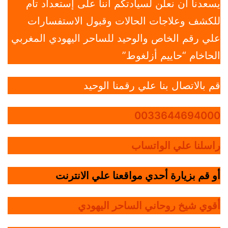
يسعدنا أن نعلن لسيادتكم أننا على إستعداد تام
للكشف وعلاجات الحالات وقبول الاستفسارات
علي رقم الخاص والوحيد للساحر اليهودي المغربي
الحاخام “حاييم أزلغوط”
قم بالاتصال بنا علي رقمنا الوحيد
0033644694000
راسلنا علي الواتساب
أو قم بزيارة أحدي مواقعنا علي الانترنت
أقوي شيخ روحاني الساحر اليهودي