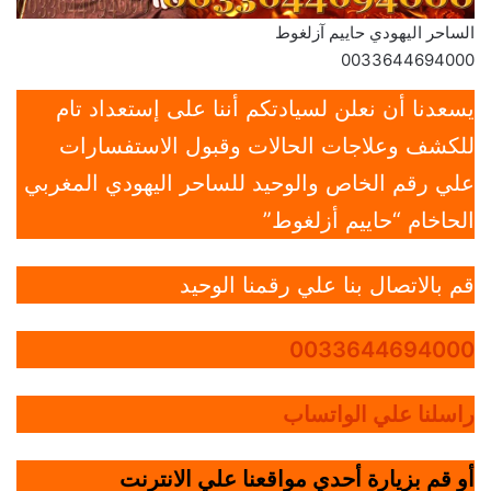
الساحر اليهودي حاييم آزلغوط
0033644694000
يسعدنا أن نعلن لسيادتكم أننا على إستعداد تام
للكشف وعلاجات الحالات وقبول الاستفسارات
علي رقم الخاص والوحيد للساحر اليهودي المغربي
الحاخام “حاييم أزلغوط”
قم بالاتصال بنا علي رقمنا الوحيد
0033644694000
راسلنا علي الواتساب
أو قم بزيارة أحدي مواقعنا علي الانترنت