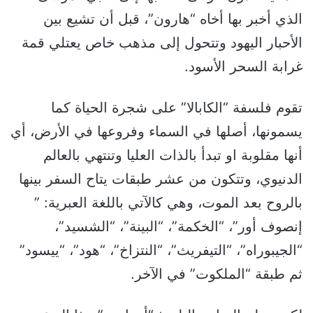
الذي أخبر بها أخاه “هارون”، قبل أن تشيع بين
الأحبار اليهود وتتحول إلى مذهب خاص يعتلي قمة
غرابة السحر الأسود.
تقوم فلسفة “الكابالا” على شجرة الحياة كما
يسمونها، أصلها في السماء وفروعها في الأرض، أي
أنها مقلوبة او تبدأ بالذات العليا وتنتهي بالعالم
الدنيوي، وتتكون من عشر طبقات يتاح السفر بينها
بالروح بعد الموت، وهي كالآتي باللغة العبرية: ”
إنصوف أور”، “الخكمة”، “البينة”، “الشسيد”،
“الجيبوراه”، “التيفريث”، “النتزاخ”، “هود”، “ييسود”
ثم طبقة “الملكوت” في الآخر.