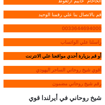
الحاخام “حاييم أزلغوط”
قم بالاتصال بنا علي رقمنا الوحيد
0033644694000
راسلنا علي الواتساب
أو قم بزيارة أحدي مواقعنا علي الانترنت
أقوي شيخ روحاني الساحر اليهودي
رقم شيخ روحاني مضمون
شيخ روحاني في أيرلندا قوي