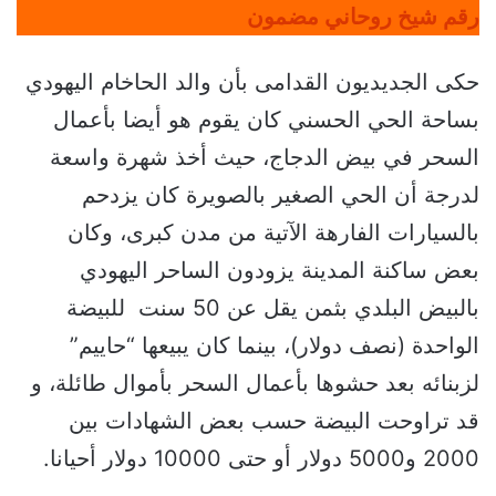
رقم شيخ روحاني مضمون
حكى الجديديون القدامى بأن والد الحاخام اليهودي
بساحة الحي الحسني كان يقوم هو أيضا بأعمال
السحر في بيض الدجاج، حيث أخذ شهرة واسعة
لدرجة أن الحي الصغير بالصويرة كان يزدحم
بالسيارات الفارهة الآتية من مدن كبرى، وكان
بعض ساكنة المدينة يزودون الساحر اليهودي
بالبيض البلدي بثمن يقل عن 50 سنت للبيضة
الواحدة (نصف دولار)، بينما كان يبيعها “حاييم”
لزبنائه بعد حشوها بأعمال السحر بأموال طائلة، و
قد تراوحت البيضة حسب بعض الشهادات بين
2000 و5000 دولار أو حتى 10000 دولار أحيانا.