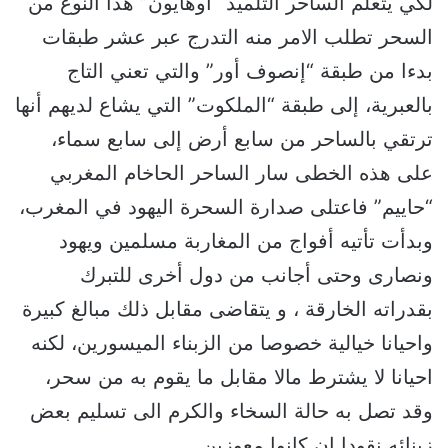
لكي يتعلم الساحر التلميذ “أوهايون” هذا النوع من
السحر تطلب الامر منه التدرج عبر عشر طبقات
بدءا من طبقة “إنصوف أور” والتي تعني التاج
بالعبرية، إلى طبقة “الملكوت” التي يشاع لديهم أنها
ترتقي بالساحر من سابع أرض إلى سابع سماء،
على هذه الخطى سار الساحر الحاخام المغربي
“حاييم” فاعتلى صدارة السحرة اليهود في المغرب،
وبدأت تأتيه أفواج من المغاربة مسلمين ويهود
ونصارى وحتى أجانب من دول أخرى للتبرك
بقدراته الخارقة ، و يتقاضى مقابل ذلك مبالغ كبيرة
واحيانا خيالية خصوصا من الزبناء الميسورين، لكنه
احيانا لا يشترط مالا مقابل ما يقوم به من سحر،
وقد تصل به حالة السخاء والكرم الى تسليم بعض
زبنائه نقودا إن كانوا معوزين.