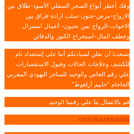
وفك أخطر أنواع السحر السفلي الأسود-طلاق بين
الازواج-مرض-جنون-سلب ارادة-فراق بين
الاخوات-الزواج بمن تحبون- أعمال استنزال
وخطف المال-استخراج الكنوز والدفائن
يسعدنا أن نعلن لسيادتكم أننا على إستعداد تام
للكشف وعلاجات الحالات وقبول الاستفسارات
علي رقم الخاص والوحيد للساحر اليهودي المغربي
الحاخام “حاييم أزلغوط”
قم بالاتصال بنا علي رقمنا الوحيد
0033644694000