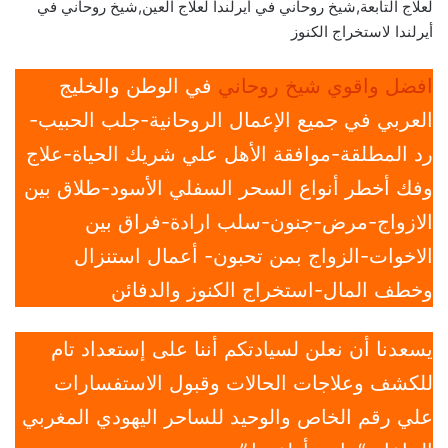
لعلاج التابعة,شيخ روحاني في أيرلندا لعلاج العين,شيخ روحاني في
أيرلندا لاستخراج الكنوز
افضل واقوي شيخ روحاني
في الوطن والخليج
العربي في جميع الإعمال الروحانية-جلب الحبيب-
رد المطلقة-موافقة الأهل علي شريك الحياة-علاج
وفك أخطر أنواع السحر السفلي الأسود-طلاق بين
الازواج-مرض-جنون-سلب ارادة-فراق بين
الاخوات-الزواج بمن تحبون- أعمال استنزال
وخطف المال-استخراج الكنوز والدفائن
يسعدنا أن نعلن لسيادتكم أننا على إستعداد تام
للكشف وعلاجات الحالات وقبول الاستفسارات
علي رقم الخاص والوحيد للساحر اليهودي المغربي