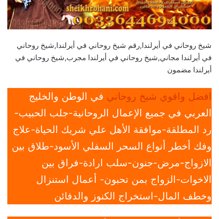
شيخ روحاني في أيرلندا,رقم شيخ روحاني في أيرلندا,شيخ روحاني
في أيرلندا مجاني,شيخ روحاني في أيرلندا مجرب,شيخ روحاني في
أيرلندا مضمون
افضل واقوي شيخ روحاني
في الوطن والخليج
العربي في جميع الإعمال الروحانية-جلب الحبيب-
رد المطلقة-موافقة الأهل علي شريك الحياة-علاج
وفك أخطر أنواع السحر السفلي الأسود-طلاق بين
الازواج-مرض-جنون-سلب ارادة-فراق بين
الاخوات-الزواج بمن تحبون- أعمال استنزال
وخطف المال-استخراج الكنوز والدفائن