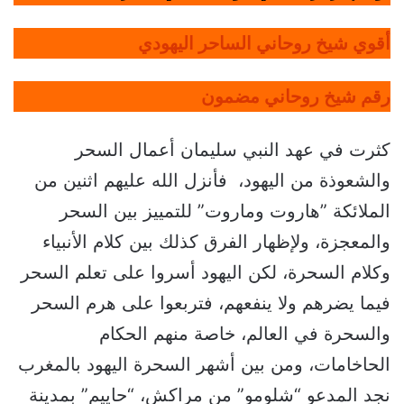
أقوي شيخ روحاني الساحر اليهودي
رقم شيخ روحاني مضمون
كثرت في عهد النبي سليمان أعمال السحر
والشعوذة من اليهود، فأنزل الله عليهم اثنين من
الملائكة ”هاروت وماروت” للتمييز بين السحر
والمعجزة، ولإظهار الفرق كذلك بين كلام الأنبياء
وكلام السحرة، لكن اليهود أسروا على تعلم السحر
فيما يضرهم ولا ينفعهم، فتربعوا على هرم السحر
والسحرة في العالم، خاصة منهم الحكام
الحاخامات، ومن بين أشهر السحرة اليهود بالمغرب
نجد المدعو “شلومو” من مراكش، “حاييم” بمدينة