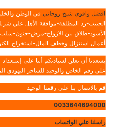
افضل واقوي شيخ روحاني
في الوطن والخليج
الحبيب-رد المطلقة-موافقة الأهل علي شريك
الأسود-طلاق بين الازواج-مرض-جنون-سلب ار
أعمال استنزال وخطف المال-استخراج الكنوز
يسعدنا أن نعلن لسيادتكم أننا على إستعداد
علي رقم الخاص والوحيد للساحر اليهودي الم
قم بالاتصال بنا علي رقمنا الوحيد
0033644694000
راسلنا علي الواتساب