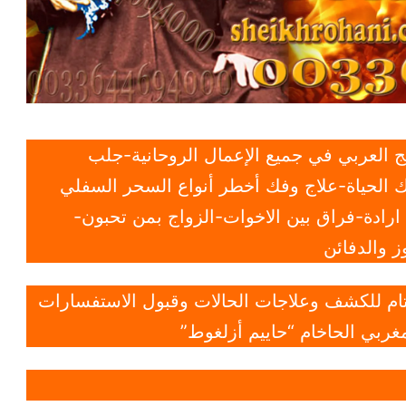
 العربي في جميع الإعمال الروحانية-جلب
 الحياة-علاج وفك أخطر أنواع السحر السفلي
ادة-فراق بين الاخوات-الزواج بمن تحبون-
 والدفائن
 تام للكشف وعلاجات الحالات وقبول الاستفسارات
غربي الحاخام “حاييم أزلغوط”