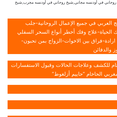
 روحاني في أودنسه مجاني,شيخ روحاني في أودنسه مجرب,شيخ
 العربي في جميع الإعمال الروحانية-جلب
 الحياة-علاج وفك أخطر أنواع السحر السفلي
ادة-فراق بين الاخوات-الزواج بمن تحبون-
 والدفائن
 تام للكشف وعلاجات الحالات وقبول الاستفسارات
غربي الحاخام “حاييم أزلغوط”