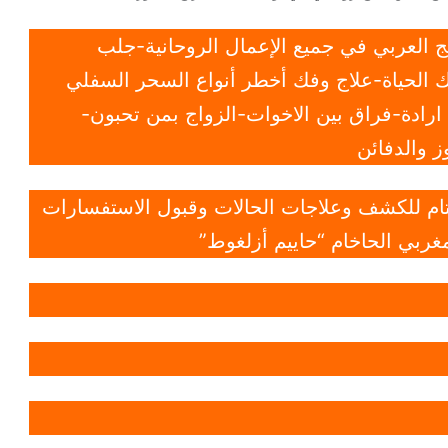
 العربي في جميع الإعمال الروحانية-جلب
 الحياة-علاج وفك أخطر أنواع السحر السفلي
ادة-فراق بين الاخوات-الزواج بمن تحبون-
 والدفائن
 تام للكشف وعلاجات الحالات وقبول الاستفسارات
غربي الحاخام “حاييم أزلغوط”