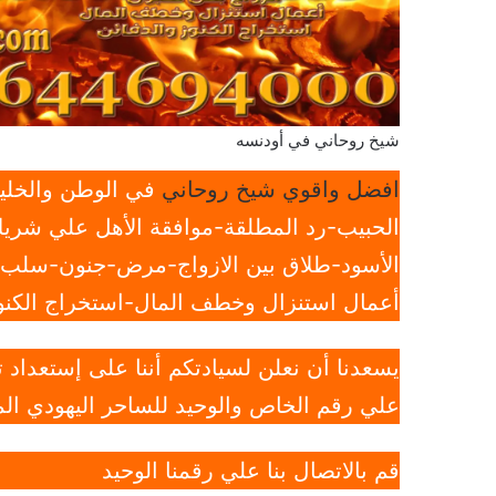
شيخ روحاني في أودنسه
افضل واقوي شيخ روحاني
في الوطن والخليج
الحبيب-رد المطلقة-موافقة الأهل علي شريك
الأسود-طلاق بين الازواج-مرض-جنون-سلب ار
أعمال استنزال وخطف المال-استخراج الكنوز
يسعدنا أن نعلن لسيادتكم أننا على إستعداد
علي رقم الخاص والوحيد للساحر اليهودي الم
قم بالاتصال بنا علي رقمنا الوحيد