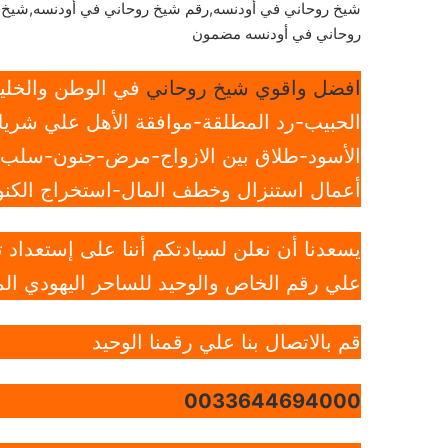
شيخ روحاني في أودنسه,رقم شيخ روحاني في أودنسه,شيخ
روحاني في أودنسه مضمون
افضل واقوي شيخ روحاني
في الوطن والخليج
الحبيب-رد المطلقة-موافقة الأهل علي شريك
الأسود-طلاق بين الازواج-مرض-جنون-سلب ار
أعمال استنزال وخطف المال-استخراج الكنوز
يسعدنا أن نعلن لسيادتكم أننا على إستعداد
علي رقم الخاص والوحيد للساحر اليهودي الم
قم بالاتصال بنا علي رقمنا الوحيد
0033644694000