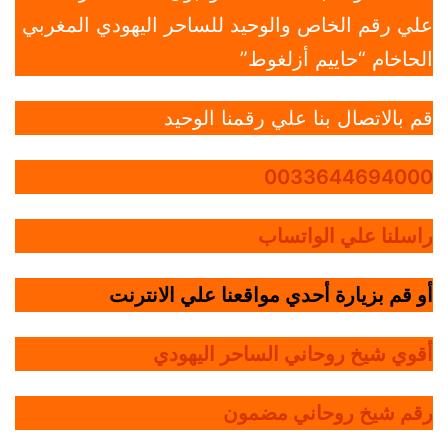
علي رقم الخاص والوحيد للساحر اليهودي المغربي
الحاخام “حاييم أزلغوط”
قم بالاتصال بنا علي رقمنا الوحيد
0033644694000
راسلنا علي الواتساب
أو قم بزيارة أحدي مواقعنا علي الانترنت
أقوي شيخ روحاني الساحر اليهودي
رقم شيخ روحاني مضمون