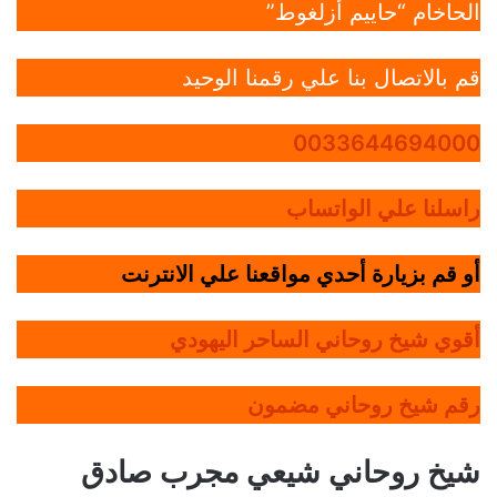
الحاخام “حاييم أزلغوط”
قم بالاتصال بنا علي رقمنا الوحيد
0033644694000
راسلنا علي الواتساب
أو قم بزيارة أحدي مواقعنا علي الانترنت
أقوي شيخ روحاني الساحر اليهودي
رقم شيخ روحاني مضمون
شيخ روحاني شيعي مجرب صادق