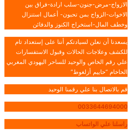
الازواج-مرض-جنون-سلب ارادة-فراق بين
الاخوات-الزواج بمن تحبون- أعمال استنزال
وخطف المال-استخراج الكنوز والدفائن
يسعدنا أن نعلن لسيادتكم أننا على إستعداد تام
للكشف وعلاجات الحالات وقبول الاستفسارات
علي رقم الخاص والوحيد للساحر اليهودي المغربي
الحاخام “حاييم أزلغوط”
قم بالاتصال بنا علي رقمنا الوحيد
0033644694000
راسلنا علي الواتساب