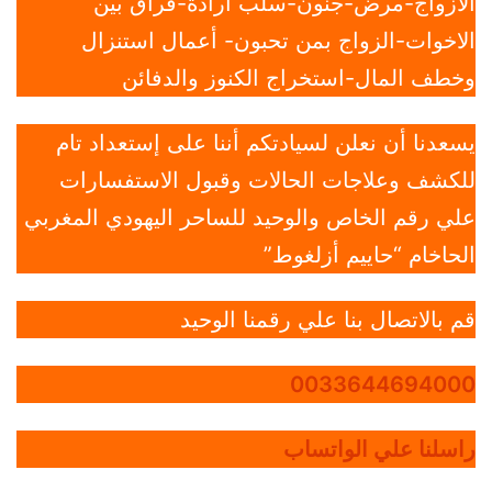
الازواج-مرض-جنون-سلب ارادة-فراق بين
الاخوات-الزواج بمن تحبون- أعمال استنزال
وخطف المال-استخراج الكنوز والدفائن
يسعدنا أن نعلن لسيادتكم أننا على إستعداد تام
للكشف وعلاجات الحالات وقبول الاستفسارات
علي رقم الخاص والوحيد للساحر اليهودي المغربي
الحاخام “حاييم أزلغوط”
قم بالاتصال بنا علي رقمنا الوحيد
0033644694000
راسلنا علي الواتساب