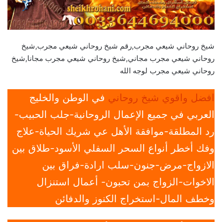
شيخ روحاني شيعي مجرب,رقم شيخ روحاني شيعي مجرب,شيخ
روحاني شيعي مجرب مجاني,شيخ روحاني شيعي مجرب مجانا,شيخ
روحاني شيعي مجرب لوجه الله
افضل واقوي شيخ روحاني
في الوطن والخليج
العربي في جميع الإعمال الروحانية-جلب الحبيب-
رد المطلقة-موافقة الأهل عي شريك الحياة-علاج
وفك أخطر أنواع السحر السفلي الأسود-طلاق بين
الازواج-مرض-جنون-سلب ارادة-فراق بين
الاخوات-الزواج بمن تحبون- أعمال استنزال
وخطف المال-استخراج الكنوز والدفائن