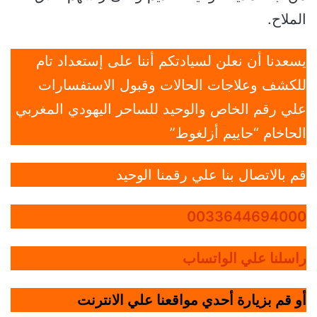
الملاح.
يسعدنا أن نعلن لسيادتكم أننا على إستعداد تام
للكشف وعلاجات الحالات وقبول الاستفسارات
علي رقم الخاص والوحيد للساحر اليهودي المغربي
الحاخام “حاييم أزلغوط”
قم بالاتصال بنا علي رقمنا الوحيد
0033644694000
راسلنا علي الواتساب
أو قم بزيارة أحدي مواقعنا علي الانترنت