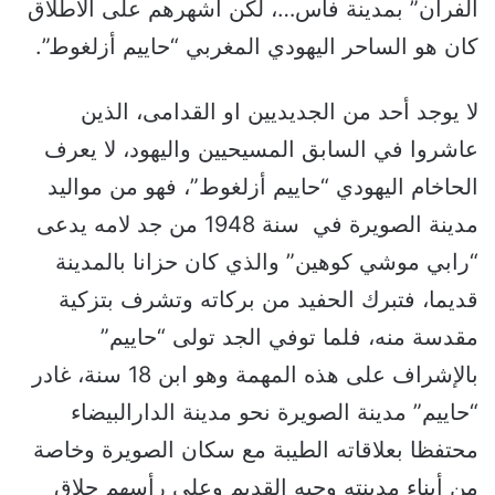
الفران” بمدينة فاس…، لكن أشهرهم على الاطلاق
كان هو الساحر اليهودي المغربي “حاييم أزلغوط”.
لا يوجد أحد من الجديديين او القدامى، الذين
عاشروا في السابق المسيحيين واليهود، لا يعرف
الحاخام اليهودي “حاييم أزلغوط”، فهو من مواليد
مدينة الصويرة في سنة 1948 من جد لامه يدعى
“رابي موشي كوهين” والذي كان حزانا بالمدينة
قديما، فتبرك الحفيد من بركاته وتشرف بتزكية
مقدسة منه، فلما توفي الجد تولى “حاييم”
بالإشراف على هذه المهمة وهو ابن 18 سنة، غادر
“حاييم” مدينة الصويرة نحو مدينة الدارالبيضاء
محتفظا بعلاقاته الطيبة مع سكان الصويرة وخاصة
من أبناء مدينته وحيه القديم وعلى رأسهم حلاق