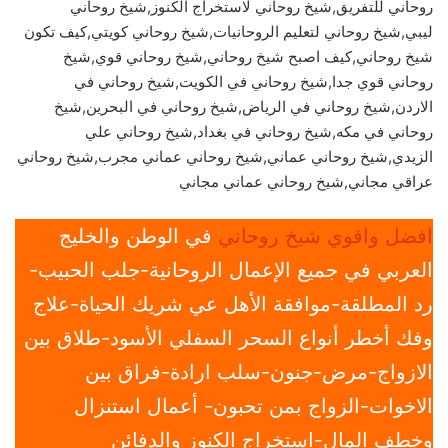
روحاني للتفريق,شيخ روحاني لاستخراج الكنوز,شيخ روحاني
ليبي,شيخ روحاني لتعليم الروحانيات,شيخ روحاني كويتي,كيف تكون
شيخ روحاني,كيف اصبح شيخ روحاني,شيخ روحاني قوي,شيخ
روحاني قوي جدا,شيخ روحاني في الكويت,شيخ روحاني في
الاردن,شيخ روحاني في الرياض,شيخ روحاني في البحرين,شيخ
روحاني في مكه,شيخ روحاني في بغداد,شيخ روحاني علي
الزيدي,شيخ روحاني عماني,شيخ روحاني عماني مجرب,شيخ روحاني
عراقي مجاني,شيخ روحاني عماني مجاني
افضل واقوي شيخ روحاني
في الوطن والخليج
العربي في جميع الإعمال الروحانية-جلب الحبيب-
رد المطلقة-موافقة الأهل عي شريك الحياة-علاج
وفك أخطر أنواع السحر السفلي الأسود-طلاق بين
الازواج-مرض-جنون-سلب ارادة-فراق بين
الاخوات-الزواج بمن تحبون- أعمال استنزال
وخطف المال-استخراج الكنوز والدفائن