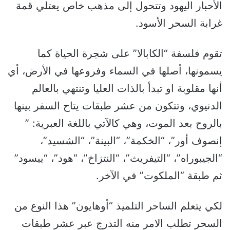
الأحبار اليهود وتتحول إلى مذهب خاص يعتلي قمة
غرابة السحر الأسود.
تقوم فلسفة “الكابالا” على شجرة الحياة كما
يسمونها، أصلها في السماء وفروعها في الأرض، أي
أنها مقلوبة او تبدأ بالذات العليا وتنتهي بالعالم
الدنيوي، وتتكون من عشر طبقات يتاح السفر بينها
بالروح بعد الموت، وهي كالآتي باللغة العبرية: ”
إنصوف أور”، “الخكمة”، “البينة”، “الشسيد”،
“الجيبوراه”، “التيفريث”، “النتزاخ”، “هود”، “ييسود”
ثم طبقة “الملكوت” في الآخر.
لكي يتعلم الساحر التلميذ “أوهايون” هذا النوع من
السحر تطلب الامر منه التدرج عبر عشر طبقات