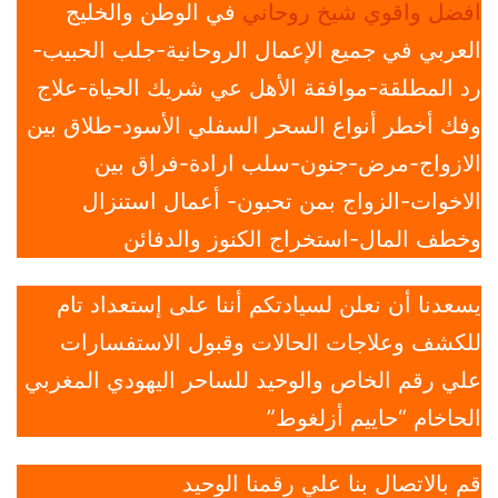
افضل واقوي شيخ روحاني
في الوطن والخليج
العربي في جميع الإعمال الروحانية-جلب الحبيب-
رد المطلقة-موافقة الأهل عي شريك الحياة-علاج
وفك أخطر أنواع السحر السفلي الأسود-طلاق بين
الازواج-مرض-جنون-سلب ارادة-فراق بين
الاخوات-الزواج بمن تحبون- أعمال استنزال
وخطف المال-استخراج الكنوز والدفائن
يسعدنا أن نعلن لسيادتكم أننا على إستعداد تام
للكشف وعلاجات الحالات وقبول الاستفسارات
علي رقم الخاص والوحيد للساحر اليهودي المغربي
الحاخام “حاييم أزلغوط”
قم بالاتصال بنا علي رقمنا الوحيد