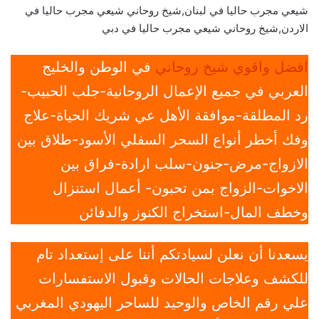
شيعي مجرب حاليا في لبنان,شيخ روحاني شيعي مجرب حاليا في
الاردن,شيخ روحاني شيعي مجرب حاليا في دبي
افضل واقوي شيخ روحاني
في الوطن والخليج
العربي في جميع الإعمال الروحانية-جلب الحبيب-
رد المطلقة-موافقة الأهل عي شريك الحياة-علاج
وفك أخطر أنواع السحر السفلي الأسود-طلاق بين
الازواج-مرض-جنون-سلب ارادة-فراق بين
الاخوات-الزواج بمن تحبون- أعمال استنزال
وخطف المال-استخراج الكنوز والدفائن
يسعدنا أن نعلن لسيادتكم أننا على إستعداد تام
للكشف وعلاجات الحالات وقبول الاستفسارات
علي رقم الخاص والوحيد للساحر اليهودي المغربي