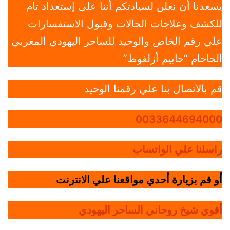
يسعدنا أن نعلن لسيادتكم أننا على إستعداد تام
للكشف وعلاجات الحالات وقبول الاستفسارات
علي رقم الخاص والوحيد للساحر اليهودي المغربي
الحاخام “حاييم أزلغوط”
قم بالاتصال بنا علي رقمنا الوحيد
0033644694000
راسلنا علي الواتساب
أو قم بزيارة أحدي مواقعنا علي الانترنت
أقوي شيخ روحاني الساحر اليهودي