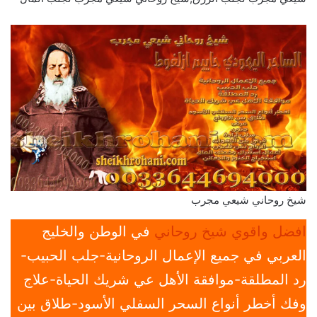
شيخ روحاني شيعي مجرب
افضل واقوي شيخ روحاني
في الوطن والخليج
العربي في جميع الإعمال الروحانية-جلب الحبيب-
رد المطلقة-موافقة الأهل عي شريك الحياة-علاج
وفك أخطر أنواع السحر السفلي الأسود-طلاق بين