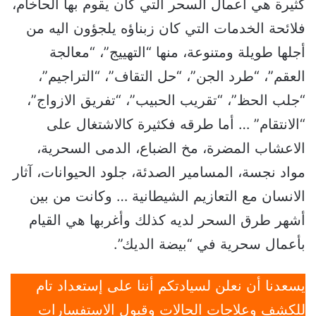
كثيرة هي أعمال السحر التي كان يقوم بها الحاخام،
فلائحة الخدمات التي كان زبناؤه يلجؤون اليه من
أجلها طويلة ومتنوعة، منها “التهييج”، “معالجة
العقم”، “طرد الجن”، “حل التقاف”، “التراجيم”،
“جلب الحظ”، “تقريب الحبيب”، “تفريق الازواج”،
“الانتقام” … أما طرقه فكثيرة كالاشتغال على
الاعشاب المضرة، مخ الضباع، الدمى السحرية،
مواد نجسة، المسامير الصدئة، جلود الحيوانات، آثار
الانسان مع التعازيم الشيطانية … وكانت من بين
أشهر طرق السحر لديه كذلك وأغربها هي القيام
بأعمال سحرية في “بيضة الديك”.
يسعدنا أن نعلن لسيادتكم أننا على إستعداد تام
للكشف وعلاجات الحالات وقبول الاستفسارات