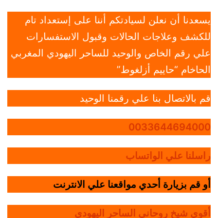
يسعدنا أن نعلن لسيادتكم أننا على إستعداد تام
للكشف وعلاجات الحالات وقبول الاستفسارات
علي رقم الخاص والوحيد للساحر اليهودي المغربي
الحاخام “حاييم أزلغوط”
قم بالاتصال بنا علي رقمنا الوحيد
0033644694000
راسلنا علي الواتساب
أو قم بزيارة أحدي مواقعنا علي الانترنت
أقوي شيخ روحاني الساحر اليهودي