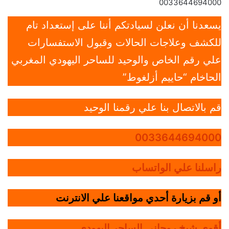
0033644694000
يسعدنا أن نعلن لسيادتكم أننا على إستعداد تام
للكشف وعلاجات الحالات وقبول الاستفسارات
علي رقم الخاص والوحيد للساحر اليهودي المغربي
الحاخام “حاييم أزلغوط”
قم بالاتصال بنا علي رقمنا الوحيد
0033644694000
راسلنا علي الواتساب
أو قم بزيارة أحدي مواقعنا علي الانترنت
أقوي شيخ روحاني الساحر اليهودي