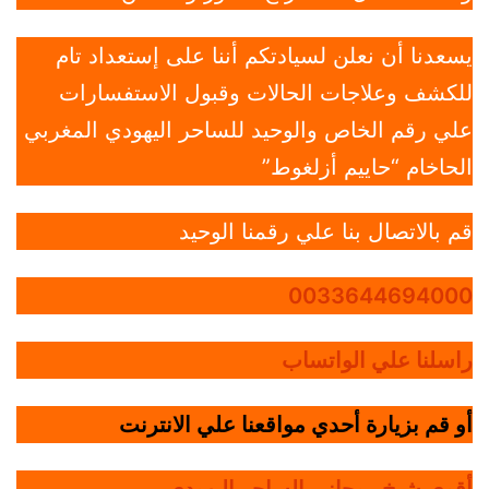
يسعدنا أن نعلن لسيادتكم أننا على إستعداد تام
للكشف وعلاجات الحالات وقبول الاستفسارات
علي رقم الخاص والوحيد للساحر اليهودي المغربي
الحاخام “حاييم أزلغوط”
قم بالاتصال بنا علي رقمنا الوحيد
0033644694000
راسلنا علي الواتساب
أو قم بزيارة أحدي مواقعنا علي الانترنت
أقوي شيخ روحاني الساحر اليهودي