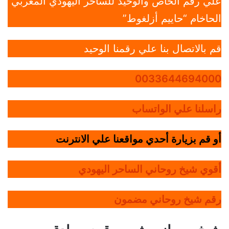
علي رقم الخاص والوحيد للساحر اليهودي المغربي
الحاخام “حاييم أزلغوط”
قم بالاتصال بنا علي رقمنا الوحيد
0033644694000
راسلنا علي الواتساب
أو قم بزيارة أحدي مواقعنا علي الانترنت
أقوي شيخ روحاني الساحر اليهودي
رقم شيخ روحاني مضمون