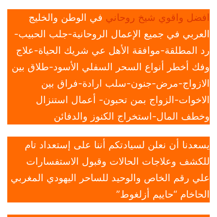
افضل واقوي شيخ روحاني
في الوطن والخليج
العربي في جميع الإعمال الروحانية-جلب الحبيب-
رد المطلقة-موافقة الأهل عي شريك الحياة-علاج
وفك أخطر أنواع السحر السفلي الأسود-طلاق بين
الازواج-مرض-جنون-سلب ارادة-فراق بين
الاخوات-الزواج بمن تحبون- أعمال استنزال
وخطف المال-استخراج الكنوز والدفائن
يسعدنا أن نعلن لسيادتكم أننا على إستعداد تام
للكشف وعلاجات الحالات وقبول الاستفسارات
علي رقم الخاص والوحيد للساحر اليهودي المغربي
الحاخام “حاييم أزلغوط”