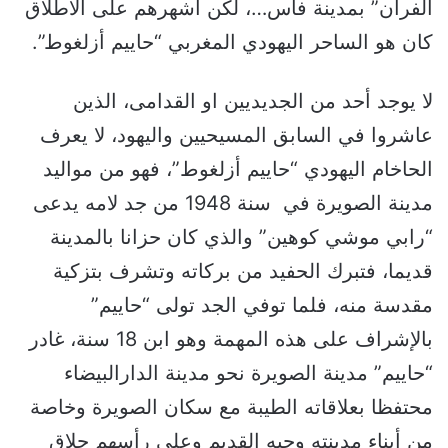
الفران” بمدينة فاس…، لكن أشهرهم على الاطلاق
كان هو الساحر اليهودي المغربي “حاييم أزلغوط”.
لا يوجد أحد من الجديديين او القدامى، الذين
عاشروا في السابق المسيحيين واليهود، لا يعرف
الحاخام اليهودي “حاييم أزلغوط”، فهو من مواليد
مدينة الصويرة في سنة 1948 من جد لامه يدعى
“رابي موشي كوهين” والذي كان حزانا بالمدينة
قديما، فتبرك الحفيد من بركاته وتشرف بتزكية
مقدسة منه، فلما توفي الجد تولى “حاييم”
بالإشراف على هذه المهمة وهو ابن 18 سنة، غادر
“حاييم” مدينة الصويرة نحو مدينة الدارالبيضاء
محتفظا بعلاقاته الطيبة مع سكان الصويرة وخاصة
من أبناء مدينته وحيه القديم وعلى رأسهم حلاق