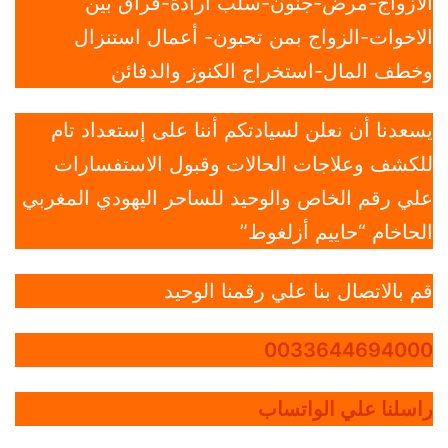
الازواج-مرض-جنون-سلب ارادة-فراق بين
الاخوات-الزواج بمن تحبون- أعمال استنزال
وخطف المال-استخراج الكنوز والدفائن
يسعدنا أن نعلن لسيادتكم أننا على إستعداد تام
للكشف وعلاجات الحالات وقبول الاستفسارات
علي رقم الخاص والوحيد للساحر اليهودي المغربي
الحاخام “حاييم أزلغوط”
قم بالاتصال بنا علي رقمنا الوحيد
0033644694000
راسلنا علي الواتساب