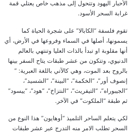
الأحبار اليهود وتتحول إلى مذهب خاص يعتلي قمة
غرابة السحر الأسود.
تقوم فلسفة “الكابالا” على شجرة الحياة كما
يسمونها، أصلها في السماء وفروعها في الأرض، أي
أنها مقلوبة او تبدأ بالذات العليا وتنتهي بالعالم
الدنيوي، وتتكون من عشر طبقات يتاح السفر بينها
بالروح بعد الموت، وهي كالآتي باللغة العبرية: ”
إنصوف أور”، “الخكمة”، “البينة”، “الشسيد”،
“الجيبوراه”، “التيفريث”، “النتزاخ”، “هود”، “ييسود”
ثم طبقة “الملكوت” في الآخر.
لكي يتعلم الساحر التلميذ “أوهايون” هذا النوع من
السحر تطلب الامر منه التدرج عبر عشر طبقات