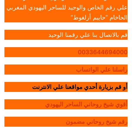
علي رقم الخاص والوحيد للساحر اليهودي المغربي
الحاخام “حاييم أزلغوط”
قم بالاتصال بنا علي رقمنا الوحيد
0033644694000
راسلنا علي الواتساب
أو قم بزيارة أحدي مواقعنا علي الانترنت
أقوي شيخ روحاني الساحر اليهودي
رقم شيخ روحاني مضمون