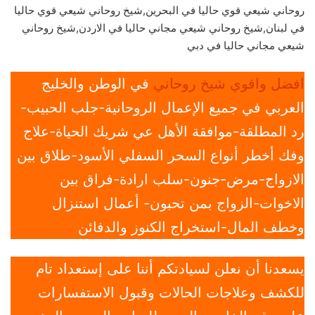
روحاني شيعي قوي حاليا في البحرين,شيخ روحاني شيعي قوي حاليا
في لبنان,شيخ روحاني شيعي مجاني حاليا في الاردن,شيخ روحاني
شيعي مجاني حاليا في دبي
افضل واقوي شيخ روحاني
في الوطن والخليج
العربي في جميع الإعمال الروحانية-جلب الحبيب-
رد المطلقة-موافقة الأهل عي شريك الحياة-علاج
وفك أخطر أنواع السحر السفلي الأسود-طلاق بين
الازواج-مرض-جنون-سلب ارادة-فراق بين
الاخوات-الزواج بمن تحبون- أعمال استنزال
وخطف المال-استخراج الكنوز والدفائن
يسعدنا أن نعلن لسيادتكم أننا على إستعداد تام
للكشف وعلاجات الحالات وقبول الاستفسارات