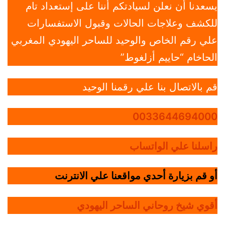
يسعدنا أن نعلن لسيادتكم أننا على إستعداد تام
للكشف وعلاجات الحالات وقبول الاستفسارات
علي رقم الخاص والوحيد للساحر اليهودي المغربي
الحاخام “حاييم أزلغوط”
قم بالاتصال بنا علي رقمنا الوحيد
0033644694000
راسلنا علي الواتساب
أو قم بزيارة أحدي مواقعنا علي الانترنت
أقوي شيخ روحاني الساحر اليهودي