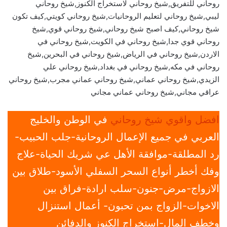
روحاني للتفريق,شيخ روحاني لاستخراج الكنوز,شيخ روحاني
ليبي,شيخ روحاني لتعليم الروحانيات,شيخ روحاني كويتي,كيف تكون
شيخ روحاني,كيف اصبح شيخ روحاني,شيخ روحاني قوي,شيخ
روحاني قوي جدا,شيخ روحاني في الكويت,شيخ روحاني في
الاردن,شيخ روحاني في الرياض,شيخ روحاني في البحرين,شيخ
روحاني في مكه,شيخ روحاني في بغداد,شيخ روحاني علي
الزيدي,شيخ روحاني عماني,شيخ روحاني عماني مجرب,شيخ روحاني
عراقي مجاني,شيخ روحاني عماني مجاني
افضل واقوي شيخ روحاني
في الوطن والخليج
العربي في جميع الإعمال الروحانية-جلب الحبيب-
رد المطلقة-موافقة الأهل عي شريك الحياة-علاج
وفك أخطر أنواع السحر السفلي الأسود-طلاق بين
الازواج-مرض-جنون-سلب ارادة-فراق بين
الاخوات-الزواج بمن تحبون- أعمال استنزال
وخطف المال-استخراج الكنوز والدفائن