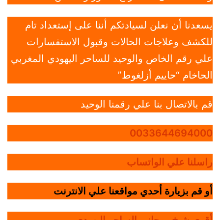
يسعدنا أن نعلن لسيادتكم أننا على إستعداد تام
للكشف وعلاجات الحالات وقبول الاستفسارات
علي رقم الخاص والوحيد للساحر اليهودي المغربي
الحاخام “حاييم أزلغوط”
قم بالاتصال بنا علي رقمنا الوحيد
0033644694000
راسلنا علي الواتساب
أو قم بزيارة أحدي مواقعنا علي الانترنت
أقوي شيخ روحاني الساحر اليهودي