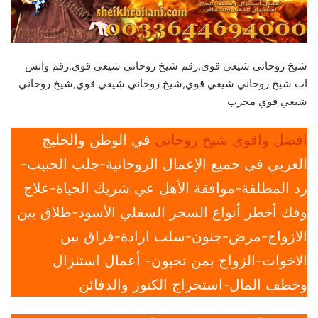
شيخ روحاني شيعي قوي,رقم شيخ روحاني شيعي قوي,رقم واتس
اب شيخ روحاني شيعي قوي,شيخ روحاني شيعي قوي,شيخ روحاني
شيعي قوي مجرب
افضل واقوي شيخ روحاني
في الوطن والخليج
العربي في جميع الإعمال الروحانية-جلب الحبيب-
رد المطلقة-موافقة الأهل عي شريك الحياة-علاج
وفك أخطر أنواع السحر السفلي الأسود-طلاق بين
الازواج-مرض-جنون-سلب ارادة-فراق بين
الاخوات-الزواج بمن تحبون- أعمال استنزال
وخطف المال-استخراج الكنوز والدفائن