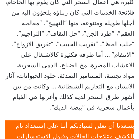
كثيرة هي أعمال السحر التي كان يقوم بها الحاخام،
فلائحة الخدمات التي كان زبناؤه يلجؤون اليه من
أجلها طويلة ومتنوعة، منها “التهييج”، “معالجة
العقم”، “طرد الجن”، “حل التقاف”، “التراجيم”،
“جلب الحظ”، “تقريب الحبيب”، “تفريق الازواج”،
“الانتقام” … أما طرقه فكثيرة كالاشتغال على
الاعشاب المضرة، مخ الضباع، الدمى السحرية،
مواد نجسة، المسامير الصدئة، جلود الحيوانات، آثار
الانسان مع التعازيم الشيطانية … وكانت من بين
أشهر طرق السحر لديه كذلك وأغربها هي القيام
بأعمال سحرية في “بيضة الديك”.
يسعدنا أن نعلن لسيادتكم أننا على إستعداد تام
للكشف وعلاجات الحالات وقبول الاستفسارات