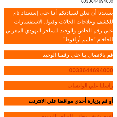
0033644694000
يسعدنا أن نعلن لسيادتكم أننا على إستعداد تام
للكشف وعلاجات الحالات وقبول الاستفسارات
علي رقم الخاص والوحيد للساحر اليهودي المغربي
الحاخام “حاييم أزلغوط”
قم بالاتصال بنا علي رقمنا الوحيد
0033644694000
راسلنا علي الواتساب
أو قم بزيارة أحدي مواقعنا علي الانترنت
أقوي شيخ روحاني الساحر اليهودي