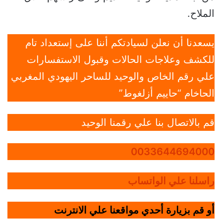
الملاح.
يسعدنا أن نعلن لسيادتكم أننا على إستعداد تام
للكشف وعلاجات الحالات وقبول الاستفسارات
علي رقم الخاص والوحيد للساحر اليهودي المغربي
الحاخام “حاييم أزلغوط”
قم بالاتصال بنا علي رقمنا الوحيد
0033644694000
راسلنا علي الواتساب
أو قم بزيارة أحدي مواقعنا علي الانترنت