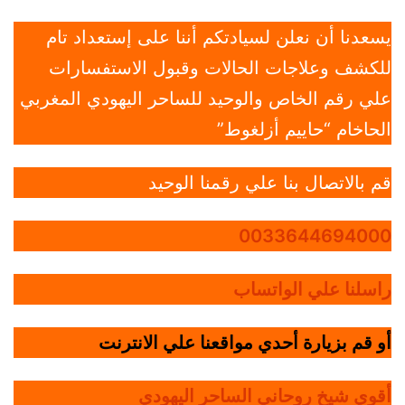
يسعدنا أن نعلن لسيادتكم أننا على إستعداد تام
للكشف وعلاجات الحالات وقبول الاستفسارات
علي رقم الخاص والوحيد للساحر اليهودي المغربي
الحاخام “حاييم أزلغوط”
قم بالاتصال بنا علي رقمنا الوحيد
0033644694000
راسلنا علي الواتساب
أو قم بزيارة أحدي مواقعنا علي الانترنت
أقوي شيخ روحاني الساحر اليهودي