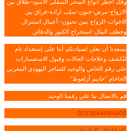
وفك أخطر أنواع السحر السفلي الأسود-طلاق بين
الازواج-مرض-جنون-سلب ارادة-فراق بين
الاخوات-الزواج بمن تحبون- أعمال استنزال
وخطف المال-استخراج الكنوز والدفائن
يسعدنا أن نعلن لسيادتكم أننا على إستعداد تام
للكشف وعلاجات الحالات وقبول الاستفسارات
علي رقم الخاص والوحيد للساحر اليهودي المغربي
الحاخام “حاييم أزلغوط”
قم بالاتصال بنا علي رقمنا الوحيد
0033644694000
راسلنا علي الواتساب