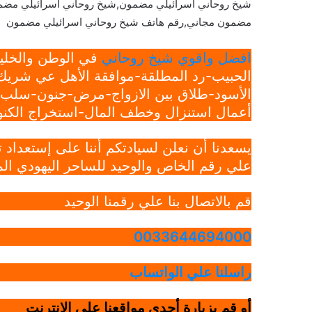
شيخ روحاني اسرائيلي مضمون,شيخ روحاني اسرائيلي مضم
مضمون مجاني,رقم هاتف شيخ روحاني اسرائيلي مضمون
افضل واقوي شيخ روحاني
في الوطن والخليج
الحبيب-رد المطلقة-موافقة الأهل عي شريك 
الأسود-طلاق بين الازواج-مرض-جنون-سلب ار
أعمال استنزال وخطف المال-استخراج الكنوز
يسعدنا أن نعلن لسيادتكم أننا على إستعداد
علي رقم الخاص والوحيد للساحر اليهودي الم
قم بالاتصال بنا علي رقمنا الوحيد
0033644694000
راسلنا علي الواتساب
أو قم بزيارة أحدي مواقعنا علي الانترنت