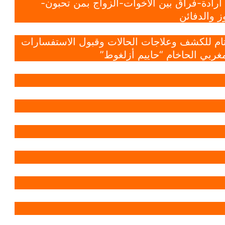
ادة-فراق بين الاخوات-الزواج بمن تحبون-
 والدفائن
 تام للكشف وعلاجات الحالات وقبول الاستفسارات
غربي الحاخام “حاييم أزلغوط”