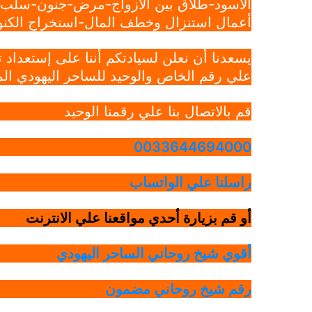
الأسود-طلاق بين الازواج-مرض-جنون-سلب ار
أعمال استنزال وخطف المال-استخراج الكنوز
يسعدنا أن نعلن لسيادتكم أننا على إستعداد
علي رقم الخاص والوحيد للساحر اليهودي الم
قم بالاتصال بنا علي رقمنا الوحيد
0033644694000
راسلنا علي الواتساب
أو قم بزيارة أحدي مواقعنا علي الانترنت
أقوي شيخ روحاني الساحر اليهودي
رقم شيخ روحاني مضمون