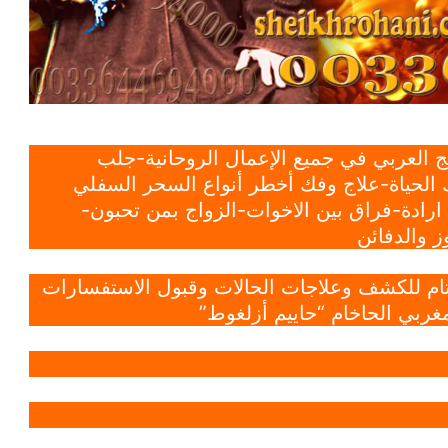
 العربي في جميع الإعمال الروحانية-جلب
الحياة-علاج وفك أخطر أنواع السحر السفلي
ادة-فراق بين الاخوات-الزواج بمن تحبون-
 والدفائن
 تام للكشف وعلاجات الحالات وقبول الاستفسارات
غربي الحاخام “حاييم أزلغوط”