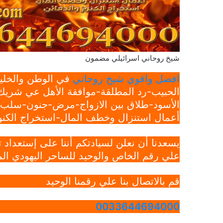
شيخ روحاني اسرائيلي مضمون
افضل واقوي شيخ روحاني
في الوطن والخليج
الحبيب-رد المطلقة-موافقة الأهل عي شريك 
الأسود-طلاق بين الازواج-مرض-جنون-سلب ار
أعمال استنزال وخطف المال-استخراج الكنوز
يسعدنا أن نعلن لسيادتكم أننا على إستعداد
علي رقم الخاص والوحيد للساحر اليهودي الم
قم بالاتصال بنا علي رقمنا الوحيد
0033644694000