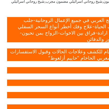
ون,شيخ روحاني اسرائيلي مضمون مجرب,شيخ روحاني اسرائيلي
 العربي في جميع الإعمال الروحانية-جلب
الحياة-علاج وفك أخطر أنواع السحر السفلي
ادة-فراق بين الاخوات-الزواج بمن تحبون-
 والدفائن
 تام للكشف وعلاجات الحالات وقبول الاستفسارات
غربي الحاخام “حاييم أزلغوط”