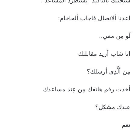
سيجيبك بالتاكيد” يستطرد ألمساعد .
اعدنا ألاتصال فاجاب ألحاخام:
لَو مِن معي..
انا شاب أريد مقابلتك
مِن ألَّذِى أرسلك؟
أخذت رقم هاتفك مِن عِند مساعدك
عندك مشكل؟
نعم