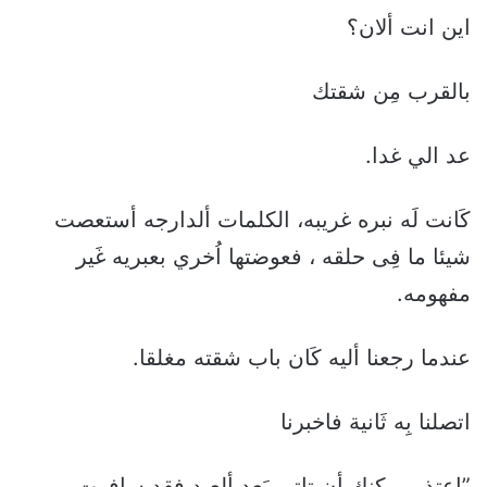
اين انت ألان؟
بالقرب مِن شقتك
عد الي غدا.
كَانت لَه نبره غريبه، الكلمات ألدارجه أستعصت
شيئا ما فِى حلقه ، فعوضتها اُخري بعبريه غَير
مفهومه.
عندما رجعنا أليه كَان باب شقته مغلقا.
اتصلنا بِه ثَانية فاخبرنا
”اعتذر،يمكنك أن تاتى بَعد ألعيد فقد سافرت