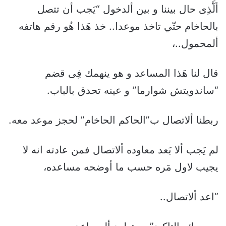
ألَّذِى حال بيننا و بين ألدخول “يَجب أن تتصل
بالحاخام حتّي تاخذ موعدا.. خذ هَذا هُو رقم هاتفه
ألمحمول..،
قال لنا هَذا المساعد و هو ينهمك فِى قضم
“ساندويتش شوارما” و عينه تحدق بالباب.
ربطنا ألاتصال ب”الحاكم الحاخام” لحجز موعد معه.
لم يَجب ألا بَعد معاوده ألاتصال فمن عادته انه لا
يجيب لاول مَره حسب ما أوضحه مساعده،
“اعد ألاتصال..