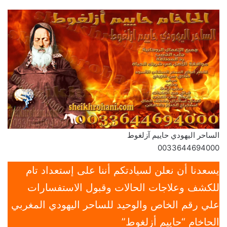
الساحر اليهودي حاييم آزلغوط
0033644694000
يسعدنا أن نعلن لسيادتكم أننا على إستعداد تام
للكشف وعلاجات الحالات وقبول الاستفسارات
علي رقم الخاص والوحيد للساحر اليهودي المغربي
الحاخام “حاييم أزلغوط”