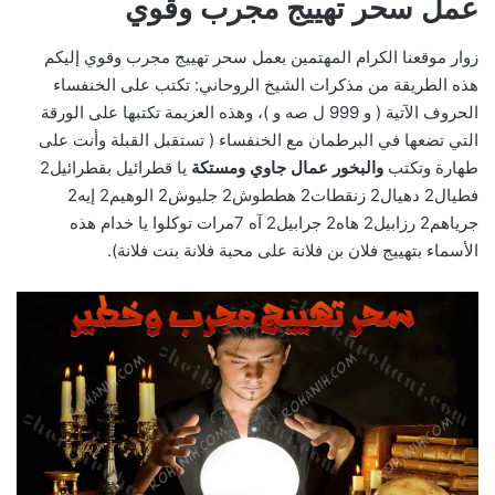
عمل سحر تهييج مجرب وقوي
زوار موقعنا الكرام المهتمين بعمل سحر تهييج مجرب وقوي إليكم
هذه الطريقة من مذكرات الشيخ الروحاني: تكتب على الخنفساء
الحروف الآتية ( و 999 ل صه و )، وهذه العزيمة تكتبها على الورقة
التي تضعها في البرطمان مع الخنفساء ( تستقبل القبلة وأنت على
طهارة وتكتب
والبخور عمال جاوي ومستكة
يا قطرائيل بقطرائيل2
فطيال2 دهيال2 زنقطات2 هططوش2 جليوش2 الوهيم2 إيه2
جرياهم2 رزابيل2 هاه2 جرابيل2 آه 7مرات توكلوا يا خدام هذه
الأسماء بتهييج فلان بن فلانة على محبة فلانة بنت فلانة).