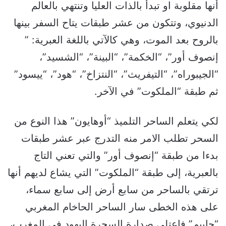
أنها مقلوبة او تبدأ بالذات العليا وتنتهي بالعالم
الدنيوي، وتتكون من عشر طبقات يتاح السفر بينها
بالروح بعد الموت، وهي كالآتي باللغة العبرية: ”
إنصوف أور”، “الخكمة”، “البينة”، “الشسيد”،
“الجيبوراه”، “التيفريث”، “النتزاخ”، “هود”، “ييسود”
ثم طبقة “الملكوت” في الآخر.
لكي يتعلم الساحر التلميذ “أوهايون” هذا النوع من
السحر تطلب الامر منه التدرج عبر عشر طبقات
بدءا من طبقة “إنصوف أور” والتي تعني التاج
بالعبرية، إلى طبقة “الملكوت” التي يشاع لديهم أنها
ترتقي بالساحر من سابع أرض إلى سابع سماء،
على هذه الخطى سار الساحر الحاخام المغربي
“حاييم” فاعتلى صدارة السحرة اليهود في المغرب،