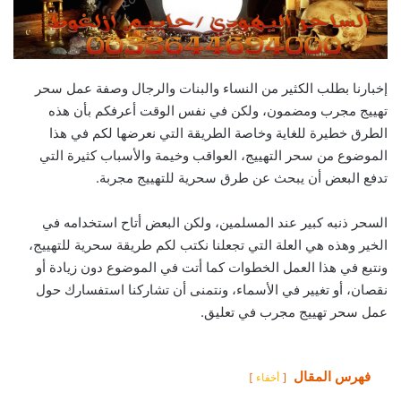
إخبارنا بطلب الكثير من النساء والبنات والرجال وصفة عمل سحر
تهييج مجرب ومضمون، ولكن في نفس الوقت أعرفكم بأن هذه
الطرق خطيرة للغاية وخاصة الطريقة التي نعرضها لكم في هذا
الموضوع من سحر التهييج، العواقب وخيمة والأسباب كثيرة التي
تدفع البعض أن يبحث عن طرق سحرية للتهييج مجربة.
السحر ذنبه كبير عند المسلمين، ولكن البعض أتاح استخدامه في
الخير وهذه هي العلة التي تجعلنا نكتب لكم طريقة سحرية للتهييج،
ونتبع في هذا العمل الخطوات كما أتت في الموضوع دون زيادة أو
نقصان، أو تغيير في الأسماء، ونتمنى أن تشاركنا استفسارك حول
عمل سحر تهييج مجرب في تعليق.
فهرس المقال
أخفاء