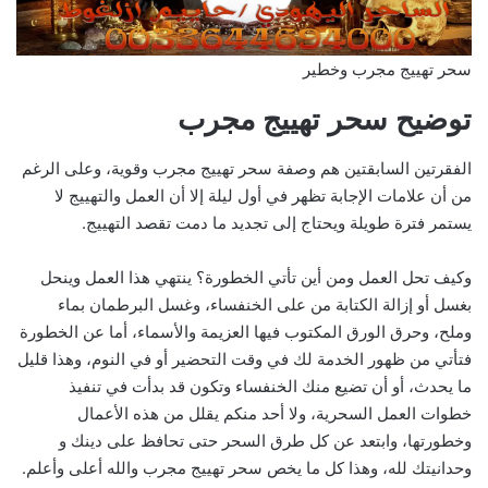
سحر تهييج مجرب وخطير
توضيح سحر تهييج مجرب
الفقرتين السابقتين هم وصفة سحر تهييج مجرب وقوية، وعلى الرغم
من أن علامات الإجابة تظهر في أول ليلة إلا أن العمل والتهييج لا
يستمر فترة طويلة ويحتاج إلى تجديد ما دمت تقصد التهييج.
وكيف تحل العمل ومن أين تأتي الخطورة؟ ينتهي هذا العمل وينحل
بغسل أو إزالة الكتابة من على الخنفساء، وغسل البرطمان بماء
وملح، وحرق الورق المكتوب فيها العزيمة والأسماء، أما عن الخطورة
فتأتي من ظهور الخدمة لك في وقت التحضير أو في النوم، وهذا قليل
ما يحدث، أو أن تضيع منك الخنفساء وتكون قد بدأت في تنفيذ
خطوات العمل السحرية، ولا أحد منكم يقلل من هذه الأعمال
وخطورتها، وابتعد عن كل طرق السحر حتى تحافظ على دينك و
وحدانيتك لله، وهذا كل ما يخص سحر تهييج مجرب والله أعلى وأعلم.