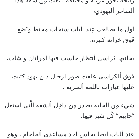
رائحه بخور غريبة و مختلفة تنبعثَ مِن شقه هَذا
ألساحر أليهودي،
اول ما يطالعك عِند ألباب سنجاب محنط و َضع
فَوق خزانه كبيره.
بجانبها كراسى أنتظار جلست فيها أمراتان و شاب،
فوق ألكراسى علقت صور لرجال دين يهود كتبت
عَليها عبارات باللغه ألعبريه .
شيء مِن ألجلبه يصدر مِن داخِل ألشقه ألَّتِى أستغل
“حاييم” كُل شبر فيها.
عِند ألباب ايضا يجلس احد مساعدى ألحاخام ، وهو