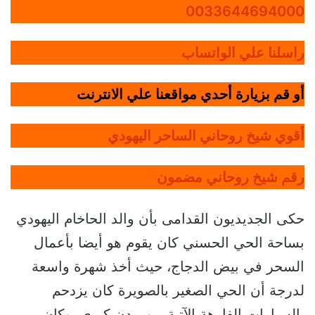
0033644694000
راسلنا علي الواتساب
أو قم بزيارة أحدي مواقعنا علي الانترنت
أقوي شيخ روحاني الساحر اليهودي
رقم شيخ روحاني مضمون
حكى الجديديون القدامى بأن والد الحاخام اليهودي
بساحة الحي الحسني كان يقوم هو أيضا بأعمال
السحر في بيض الدجاج، حيث أخذ شهرة واسعة
لدرجة أن الحي الصغير بالصويرة كان يزدحم
بالسيارات الفارهة الآتية من مدن كبرى، وكان