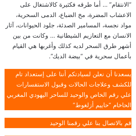
“الانتقام” … أما طرقه فكثيرة كالاشتغال على
الاعشاب المضرة، مخ الضباع، الدمى السحرية،
مواد نجسة، المسامير الصدئة، جلود الحيوانات، آثار
الانسان مع التعازيم الشيطانية … وكانت من بين
أشهر طرق السحر لديه كذلك وأغربها هي القيام
بأعمال سحرية في “بيضة الديك”.
يسعدنا أن نعلن لسيادتكم أننا على إستعداد تام
للكشف وعلاجات الحالات وقبول الاستفسارات
علي رقم الخاص والوحيد للساحر اليهودي المغربي
الحاخام “حاييم أزلغوط”
قم بالاتصال بنا علي رقمنا الوحيد