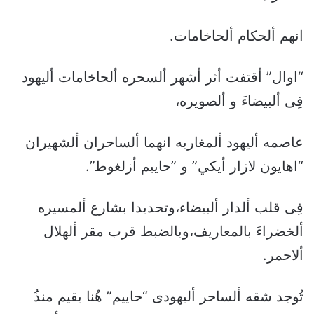
انهم ألحكام ألحاخامات.
“اوال” أقتفت أثر أشهر ألسحره ألحاخامات أليهود
فِى ألبيضاءَ و ألصويره،
عاصمه أليهود ألمغاربه انهما ألساحران ألشهيران
“اهايون لازار أيكي” و ”حاييم أزلغوط”.
فِى قلب ألدار ألبيضاء،وتحديدا بشارع ألمسيره
ألخضراءَ بالمعاريف،وبالضبط قرب مقر ألهلال
ألاحمر.
تُوجد شقه ألساحر أليهودى “حاييم” هُنا يقيم منذُ