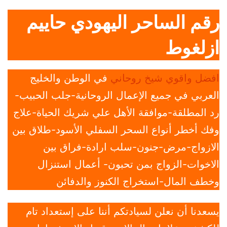
رقم الساحر اليهودي حاييم
ازلغوط
افضل واقوي شيخ روحاني
في الوطن والخليج
العربي في جميع الإعمال الروحانية-جلب الحبيب-
رد المطلقة-موافقة الأهل علي شريك الحياة-علاج
وفك أخطر أنواع السحر السفلي الأسود-طلاق بين
الازواج-مرض-جنون-سلب ارادة-فراق بين
الاخوات-الزواج بمن تحبون- أعمال استنزال
وخطف المال-استخراج الكنوز والدفائن
يسعدنا أن نعلن لسيادتكم أننا على إستعداد تام