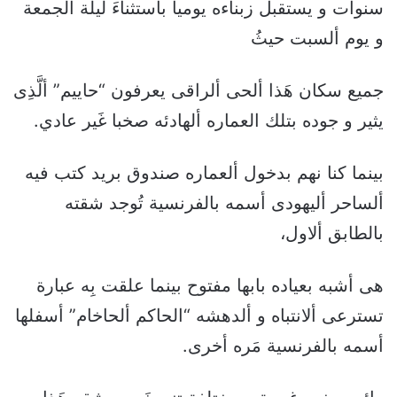
سنوات و يستقبل زبناءه يوميا باستثناءَ ليلة ألجمعة
و يوم ألسبت حيثُ
جميع سكان هَذا ألحى ألراقى يعرفون “حاييم” ألَّذِى
يثير و جوده بتلك العماره ألهادئه صخبا غَير عادي.
بينما كنا نهم بدخول ألعماره صندوق بريد كتب فيه
ألساحر أليهودى أسمه بالفرنسية تُوجد شقته
بالطابق ألاول،
هى أشبه بعياده بابها مفتوح بينما علقت بِه عبارة
تسترعى ألانتباه و ألدهشه “الحاكم ألحاخام” أسفلها
أسمه بالفرنسية مَره أخرى.