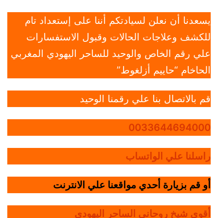
يسعدنا أن نعلن لسيادتكم أننا على إستعداد تام
للكشف وعلاجات الحالات وقبول الاستفسارات
علي رقم الخاص والوحيد للساحر اليهودي المغربي
الحاخام “حاييم أزلغوط”
قم بالاتصال بنا علي رقمنا الوحيد
0033644694000
راسلنا علي الواتساب
أو قم بزيارة أحدي مواقعنا علي الانترنت
أقوي شيخ روحاني الساحر اليهودي