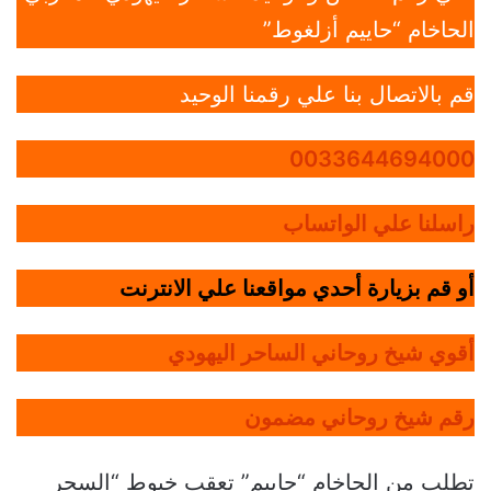
الحاخام “حاييم أزلغوط”
قم بالاتصال بنا علي رقمنا الوحيد
0033644694000
راسلنا علي الواتساب
أو قم بزيارة أحدي مواقعنا علي الانترنت
أقوي شيخ روحاني الساحر اليهودي
رقم شيخ روحاني مضمون
تطلب من الحاخام “حاييم” تعقب خيوط “السحر