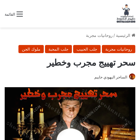
القائمة
الرئيسية
/
روحانيات مجربة
روحانيات مجربة
جلب الحبيب
جلب المحبة
ملوك الجن
سحر تهييج مجرب وخطير
الساحر اليهودي حاييم