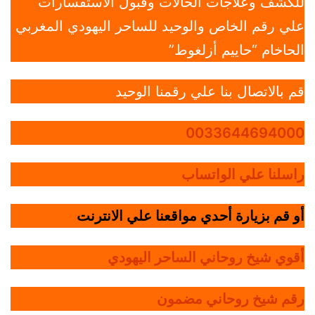
للكشف وعلاجات الحالات وقبول الاستفسارات
علي رقم الخاص والوحيد للساحر اليهودي المغربي
الحاخام “حاييم أزلغوط”
قم بالاتصال بنا علي رقمنا الوحيد
0033644694000
راسلنا علي الواتساب
أو قم بزيارة أحدي مواقعنا علي الانترنت
أقوي شيخ روحاني الساحر اليهودي
رقم شيخ روحاني مضمون