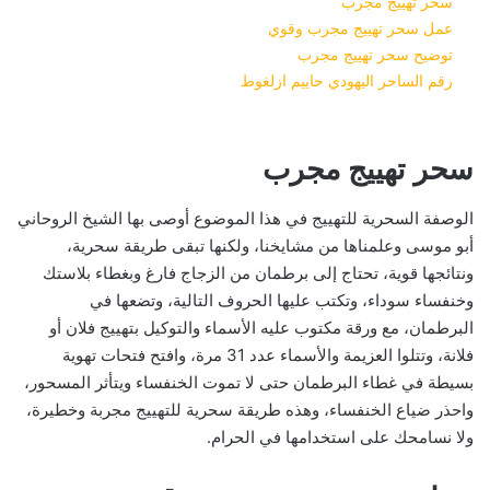
سحر تهييج مجرب
عمل سحر تهييج مجرب وقوي
توضيح سحر تهييج مجرب
رقم الساحر اليهودي حاييم ازلغوط
سحر تهييج مجرب
الوصفة السحرية للتهييج في هذا الموضوع أوصى بها الشيخ الروحاني
أبو موسى وعلمناها من مشايخنا، ولكنها تبقى طريقة سحرية،
ونتائجها قوية، تحتاج إلى برطمان من الزجاج فارغ وبغطاء بلاستك
وخنفساء سوداء، وتكتب عليها الحروف التالية، وتضعها في
البرطمان، مع ورقة مكتوب عليه الأسماء والتوكيل بتهييج فلان أو
فلانة، وتتلوا العزيمة والأسماء عدد 31 مرة، وافتح فتحات تهوية
بسيطة في غطاء البرطمان حتى لا تموت الخنفساء ويتأثر المسحور،
واحذر ضياع الخنفساء، وهذه طريقة سحرية للتهييج مجربة وخطيرة،
ولا نسامحك على استخدامها في الحرام.