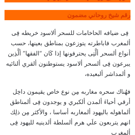
رقم شيخ روحاني مضمون
فِى ضيافه الحاخامات للسحر ألاسود خريطه فِى
ألمغرب فاباطرته يتوزعون بمناطق بعينها، حسب
أنواع ألسحر ألَّتِى يحترفونها إذا كَان “الفقها” ألَّذِين
يبرعون فِى ألسحر ألاسود يستوطنون ألقري ألنائيه
و ألمداشر ألبعيده،
فهُناك سحره مغاربه مِن نوع خاص يقيمون داخِل
أرقي أحياءَ ألمدن ألكبري و يوجدون فِى ألمناطق
ألماهوله باليهود ألمغاربه أساسا ، والأكثر مِن ذلِك
انهم يتربعون علَي هرم ألسلطة ألدينيه لليهود فِى
ألمغرب