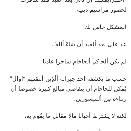
لحضور مراسيم دينيه.
المشَكل خاص بك
عد على بَعد ألعيد أن شاءَ ألله”.
لم يكن ألحاكم ألحاخام ساحرا عاديا،
حسب ما يكشفه احد جيرانه ألَّذِين ألتقتهم “اوال”
يُمكن للحاخام أن يتقاضي مبالغ كبيرة خصوصا أن
زبناءه مِن ألميسورين.
لكنه لا يشترط أحيانا مالا مقابل ما يقُوم به،