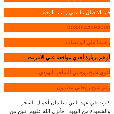
قم بالاتصال بنا علي رقمنا الوحيد
0033644694000
راسلنا علي الواتساب
أو قم بزيارة أحدي مواقعنا علي الانترنت
أقوي شيخ روحاني الساحر اليهودي
رقم شيخ روحاني مضمون
كثرت في عهد النبي سليمان أعمال السحر
والشعوذة من اليهود، فأنزل الله عليهم اثنين من