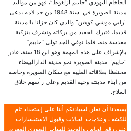
الحاخام اليهودي “حاييم أزلغوط”، فهو من مواليد
مدينة الصويرة في سنة 1948 من جد لامه يدعى
“رابي موشي كوهين” والذي كان حزانا بالمدينة
قديما، فتبرك الحفيد من بركاته وتشرف بتزكية
مقدسة منه، فلما توفي الجد تولى “حاييم”
بالإشراف على هذه المهمة وهو ابن 18 سنة، غادر
“حاييم” مدينة الصويرة نحو مدينة الدارالبيضاء
محتفظا بعلاقاته الطيبة مع سكان الصويرة وخاصة
من أبناء مدينته وحيه القديم وعلى رأسهم حلاق
الملاح.
يسعدنا أن نعلن لسيادتكم أننا على إستعداد تام
للكشف وعلاجات الحالات وقبول الاستفسارات
علي رقم الخاص والوحيد للساحر اليهودي المغربي