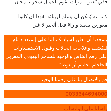
ففي بَعض ألمرات يقُوم باعمال سحر بالمجان،
كَما انه يُمكن أن يسلم لزبنائه نقودا أن كَانوا
معوزين يقصد و راءَ فعل ألخير لا غَير
يسعدنا أن نعلن لسيادتكم أننا على إستعداد تام
للكشف وعلاجات الحالات وقبول الاستفسارات
علي رقم الخاص والوحيد للساحر اليهودي المغربي
الحاخام “حاييم أزلغوط”
قم بالاتصال بنا علي رقمنا الوحيد
0033644694000
راسلنا علي الواتساب