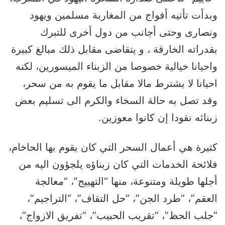
وبدأت تأتيه أفواج من المغاربة مسلمين ويهود
ونصارى وحتى أجانب من دول أخرى للتبرك
بقدراته الخارقة ، و يتقاضى مقابل ذلك مبالغ كبيرة
واحيانا خيالية خصوصا من الزبناء الميسورين، لكنه
احيانا لا يشترط مالا مقابل ما يقوم به من سحر،
وقد تصل به حالة السخاء والكرم الى تسليم بعض
زبنائه نقودا إن كانوا معوزين.
كثيرة هي أعمال السحر التي كان يقوم بها الحاخام،
فلائحة الخدمات التي كان زبناؤه يلجؤون اليه من
أجلها طويلة ومتنوعة، منها “التهييج”، “معالجة
العقم”، “طرد الجن”، “حل التقاف”، “التراجيم”،
“جلب الحظ”، “تقريب الحبيب”، “تفريق الازواج”،