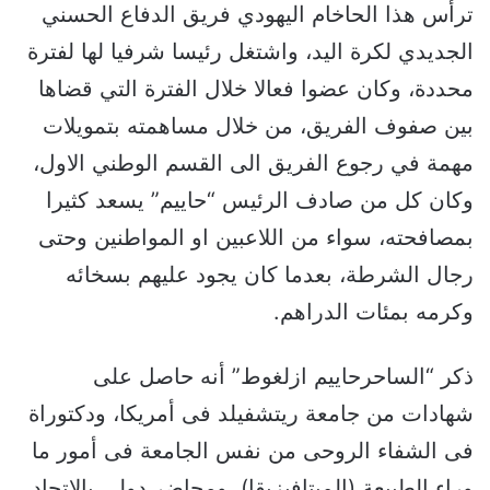
ترأس هذا الحاخام اليهودي فريق الدفاع الحسني
الجديدي لكرة اليد، واشتغل رئيسا شرفيا لها لفترة
محددة، وكان عضوا فعالا خلال الفترة التي قضاها
بين صفوف الفريق، من خلال مساهمته بتمويلات
مهمة في رجوع الفريق الى القسم الوطني الاول،
وكان كل من صادف الرئيس “حاييم” يسعد كثيرا
بمصافحته، سواء من اللاعبين او المواطنين وحتى
رجال الشرطة، بعدما كان يجود عليهم بسخائه
وكرمه بمئات الدراهم.
ذكر “الساحرحاييم ازلغوط” أنه حاصل على
شهادات من جامعة ريتشفيلد فى أمريكا، ودكتوراة
فى الشفاء الروحى من نفس الجامعة فى أمور ما
وراء الطبيعة (الميتافيزيقا)، ومحاضر دولى بالاتحاد