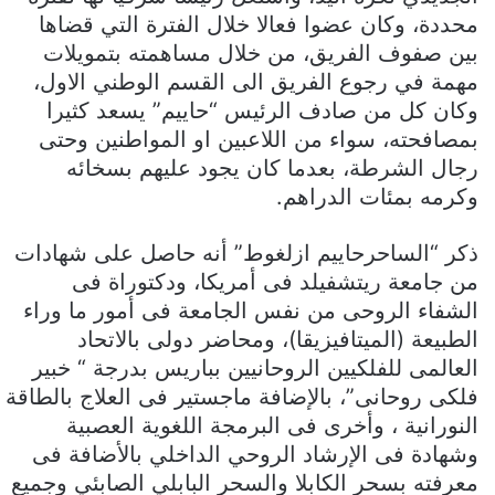
محددة، وكان عضوا فعالا خلال الفترة التي قضاها
بين صفوف الفريق، من خلال مساهمته بتمويلات
مهمة في رجوع الفريق الى القسم الوطني الاول،
وكان كل من صادف الرئيس “حاييم” يسعد كثيرا
بمصافحته، سواء من اللاعبين او المواطنين وحتى
رجال الشرطة، بعدما كان يجود عليهم بسخائه
وكرمه بمئات الدراهم.
ذكر “الساحرحاييم ازلغوط” أنه حاصل على شهادات
من جامعة ريتشفيلد فى أمريكا، ودكتوراة فى
الشفاء الروحى من نفس الجامعة فى أمور ما وراء
الطبيعة (الميتافيزيقا)، ومحاضر دولى بالاتحاد
العالمى للفلكيين الروحانيين بباريس بدرجة “ خبير
فلكى روحانى”، بالإضافة ماجستير فى العلاج بالطاقة
النورانية ، وأخرى فى البرمجة اللغوية العصبية
وشهادة فى الإرشاد الروحي الداخلي بالأضافة فى
معرفته بسحر الكابلا والسحر البابلي الصابئي وجميع