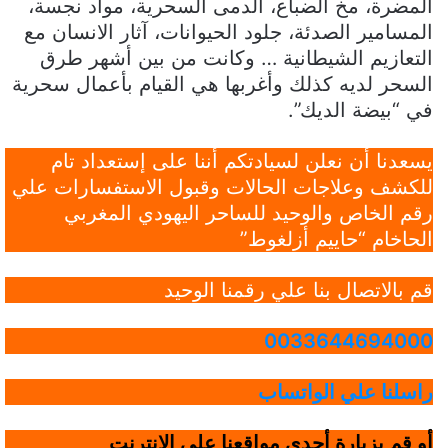
المضرة، مخ الضباع، الدمى السحرية، مواد نجسة،
المسامير الصدئة، جلود الحيوانات، آثار الانسان مع
التعازيم الشيطانية … وكانت من بين أشهر طرق
السحر لديه كذلك وأغربها هي القيام بأعمال سحرية
في “بيضة الديك”.
يسعدنا أن نعلن لسيادتكم أننا على إستعداد تام
للكشف وعلاجات الحالات وقبول الاستفسارات علي
رقم الخاص والوحيد للساحر اليهودي المغربي
الحاخام “حاييم أزلغوط”
قم بالاتصال بنا علي رقمنا الوحيد
0033644694000
راسلنا علي الواتساب
أو قم بزيارة أحدي مواقعنا علي الانترنت