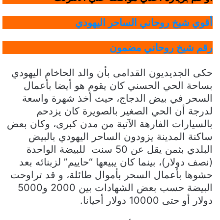
أقوي شيخ روحاني الساحر اليهودي
رقم شيخ روحاني مضمون
حكى الجديديون القدامى بأن والد الحاخام اليهودي
بساحة الحي الحسني كان يقوم هو أيضا بأعمال
السحر في بيض الدجاج، حيث أخذ شهرة واسعة
لدرجة أن الحي الصغير بالصويرة كان يزدحم
بالسيارات الفارهة الآتية من مدن كبرى، وكان بعض
ساكنة المدينة يزودون الساحر اليهودي بالبيض
البلدي بثمن يقل عن 50 سنت للبيضة الواحدة
(نصف دولار)، بينما كان يبيعها “حاييم” لزبنائه بعد
حشوها بأعمال السحر بأموال طائلة، و قد تراوحت
البيضة حسب بعض الشهادات بين 2000 و5000
دولار أو حتى 10000 دولار أحيانا.