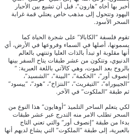
أخبر بها أخاه “هارون”، قبل أن تشيع بين الأحبار
اليهود وتتحول إلى مذهب خاص يعتلي قمة غرابة
السحر الأسود.
تقوم فلسفة “الكابالا” على شجرة الحياة كما
يسمونها، أصلها في السماء وفروعها في الأرض، أي
أنها مقلوبة او تبدأ بالذات العليا وتنتهي بالعالم
الدنيوي، وتتكون من عشر طبقات يتاح السفر بينها
بالروح بعد الموت، وهي كالآتي باللغة العبرية: ”
إنصوف أور”، “الخكمة”، “البينة”، “الشسيد”،
“الجيبوراه”، “التيفريث”، “النتزاخ”، “هود”، “ييسود”
ثم طبقة “الملكوت” في الآخر.
لكي يتعلم الساحر التلميذ “أوهايون” هذا النوع من
السحر تطلب الامر منه التدرج عبر عشر طبقات
بدءا من طبقة “إنصوف أور” والتي تعني التاج
بالعبرية، إلى طبقة “الملكوت” التي يشاع لديهم أنها