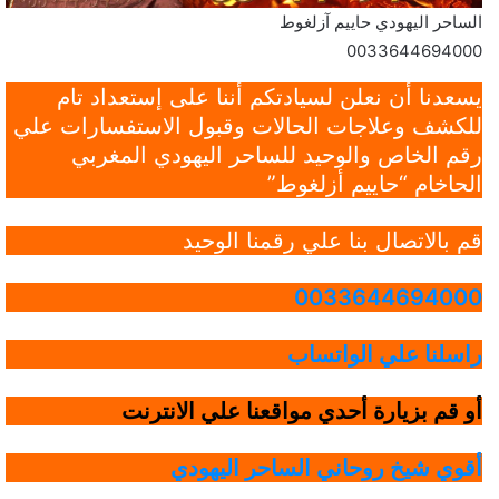
الساحر اليهودي حاييم آزلغوط
0033644694000
يسعدنا أن نعلن لسيادتكم أننا على إستعداد تام
للكشف وعلاجات الحالات وقبول الاستفسارات علي
رقم الخاص والوحيد للساحر اليهودي المغربي
الحاخام “حاييم أزلغوط”
قم بالاتصال بنا علي رقمنا الوحيد
0033644694000
راسلنا علي الواتساب
أو قم بزيارة أحدي مواقعنا علي الانترنت
أقوي شيخ روحاني الساحر اليهودي