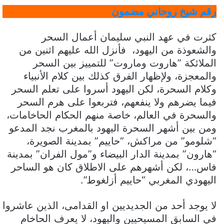
رقم شيخ روحاني مضمون
كثرت في عهد النبي سليمان أعمال السحر
والشعوذة من اليهود، فأنزل الله عليهم اثنين من
الملائكة ”هاروت وماروت” للتمييز بين السحر
والمعجزة، ولإظهار الفرق كذلك بين كلام الأنبياء
وكلام السحرة، لكن اليهود أسروا على تعلم السحر
فيما يضرهم ولا ينفعهم، فتربعوا على هرم السحر
والسحرة في العالم، خاصة منهم الحكام الحاخامات،
ومن بين أشهر السحرة اليهود بالمغرب نجد المدعو
“شلومو” من مراكش، “حاييم” بمدينة الصويرة،
“هارون” بمدينة الدار البيضاء و”مول الفران” بمدينة
فاس…، لكن أشهرهم على الاطلاق كان هو الساحر
اليهودي المغربي “حاييم أزلغوط”.
لا يوجد أحد من الجديديين او القدامى، الذين عاشروا
في السابق المسيحيين واليهود، لا يعرف الحاخام