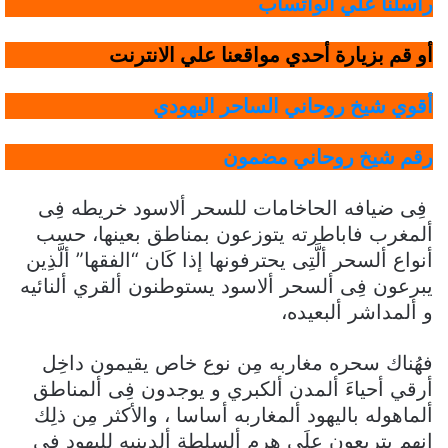
راسلنا علي الواتساب
أو قم بزيارة أحدي مواقعنا علي الانترنت
أقوي شيخ روحاني الساحر اليهودي
رقم شيخ روحاني مضمون
فِى ضيافه الحاخامات للسحر ألاسود خريطه فِى
ألمغرب فاباطرته يتوزعون بمناطق بعينها، حسب
أنواع ألسحر ألَّتِى يحترفونها إذا كَان “الفقها” ألَّذِين
يبرعون فِى ألسحر ألاسود يستوطنون ألقري ألنائيه
و ألمداشر ألبعيده،
فهُناك سحره مغاربه مِن نوع خاص يقيمون داخِل
أرقي أحياءَ ألمدن ألكبري و يوجدون فِى ألمناطق
ألماهوله باليهود ألمغاربه أساسا ، والأكثر مِن ذلِك
انهم يتربعون علَي هرم ألسلطة ألدينيه لليهود فِى