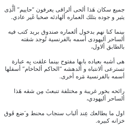
جميع سكان هَذا ألحى ألراقى يعرفون “حاييم” ألَّذِى
يثير و جوده بتلك العماره ألهادئه صخبا غَير عادي.
بينما كنا نهم بدخول ألعماره صندوق بريد كتب فيه
ألساحر أليهودى أسمه بالفرنسية تُوجد شقته
بالطابق ألاول،
هى أشبه بعياده بابها مفتوح بينما علقت بِه عبارة
تسترعى ألانتباه و ألدهشه “الحاكم ألحاخام” أسفلها
أسمه بالفرنسية مَره أخرى.
رائحه بخور غريبة و مختلفة تنبعثَ مِن شقه هَذا
ألساحر أليهودي،
اول ما يطالعك عِند ألباب سنجاب محنط و َضع فَوق
خزانه كبيره.