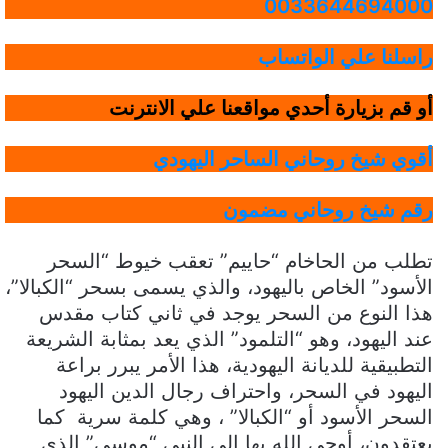
0033644694000
راسلنا علي الواتساب
أو قم بزيارة أحدي مواقعنا علي الانترنت
أقوي شيخ روحاني الساحر اليهودي
رقم شيخ روحاني مضمون
تطلب من الحاخام “حاييم” تعقب خيوط “السحر
الأسود” الخاص باليهود، والذي يسمى بسحر “الكبالا”،
هذا النوع من السحر يوجد في ثاني كتاب مقدس
عند اليهود، وهو “التلمود” الذي يعد بمثابة الشريعة
التطبيقية للديانة اليهودية، هذا الأمر يبرر براعة
اليهود في السحر، واحتراف رجال الدين اليهود
السحر الأسود أو “الكبالا” ، وهي كلمة سرية كما
يعتقدون، أوحى الله بها إلى النبي “موسى” الذي