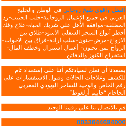
افضل واقوي شيخ روحاني
في الوطن والخليج
العربي في جميع الإعمال الروحانية-جلب الحبيب-رد
المطلقة-موافقة الأهل علي شريك الحياة-علاج وفك
أخطر أنواع السحر السفلي الأسود-طلاق بين
الازواج-مرض-جنون-سلب ارادة-فراق بين الاخوات-
الزواج بمن تحبون- أعمال استنزال وخطف المال-
استخراج الكنوز والدفائن
يسعدنا أن نعلن لسيادتكم أننا على إستعداد تام
للكشف وعلاجات الحالات وقبول الاستفسارات علي
رقم الخاص والوحيد للساحر اليهودي المغربي
الحاخام “حاييم أزلغوط”
قم بالاتصال بنا علي رقمنا الوحيد
0033644694000