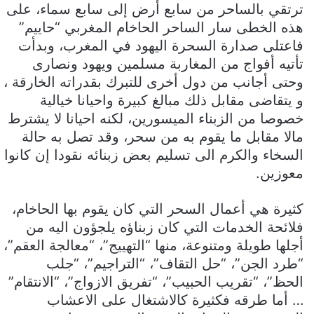
ترتقي بالساحر من سابع أرض إلى سابع سماء، على
هذه الخطى سار الساحر الحاخام المغربي “حاييم”
فاعتلى صدارة السحرة اليهود في المغرب، وبدأت
تأتيه أفواج من المغاربة مسلمين ويهود ونصارى
وحتى أجانب من دول أخرى للتبرك بقدراته الخارقة ،
و يتقاضى مقابل ذلك مبالغ كبيرة واحيانا خيالية
خصوصا من الزبناء الميسورين، لكنه احيانا لا يشترط
مالا مقابل ما يقوم به من سحر، وقد تصل به حالة
السخاء والكرم الى تسليم بعض زبنائه نقودا إن كانوا
معوزين.
كثيرة هي أعمال السحر التي كان يقوم بها الحاخام،
فلائحة الخدمات التي كان زبناؤه يلجؤون اليه من
أجلها طويلة ومتنوعة، منها “التهييج”، “معالجة العقم”،
“طرد الجن”، “حل التقاف”، “التراجيم”، “جلب
الحظ”، “تقريب الحبيب”، “تفريق الازواج”، “الانتقام”
… أما طرقه فكثيرة كالاشتغال على الاعشاب