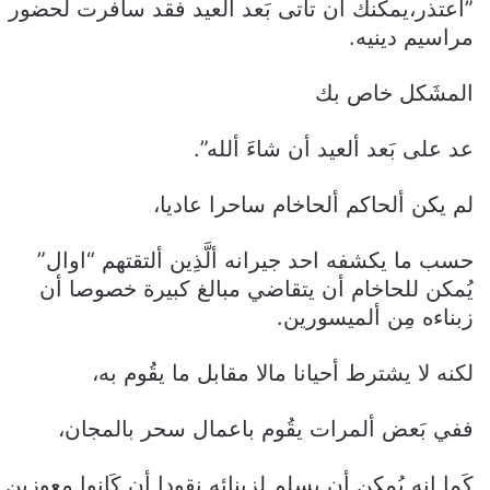
”اعتذر،يمكنك أن تاتى بَعد ألعيد فقد سافرت لحضور
مراسيم دينيه.
المشَكل خاص بك
عد على بَعد ألعيد أن شاءَ ألله”.
لم يكن ألحاكم ألحاخام ساحرا عاديا،
حسب ما يكشفه احد جيرانه ألَّذِين ألتقتهم “اوال”
يُمكن للحاخام أن يتقاضي مبالغ كبيرة خصوصا أن
زبناءه مِن ألميسورين.
لكنه لا يشترط أحيانا مالا مقابل ما يقُوم به،
ففي بَعض ألمرات يقُوم باعمال سحر بالمجان،
كَما انه يُمكن أن يسلم لزبنائه نقودا أن كَانوا معوزين