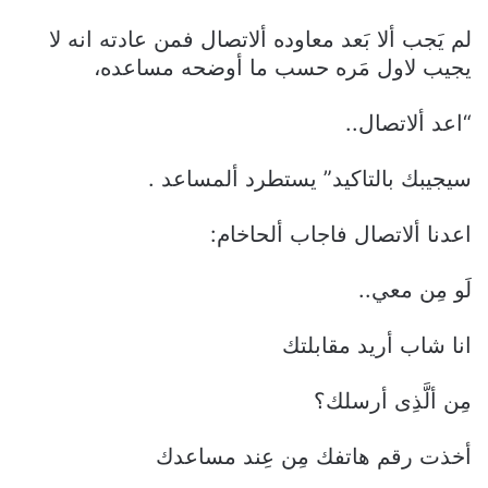
لم يَجب ألا بَعد معاوده ألاتصال فمن عادته انه لا
يجيب لاول مَره حسب ما أوضحه مساعده،
“اعد ألاتصال..
سيجيبك بالتاكيد” يستطرد ألمساعد .
اعدنا ألاتصال فاجاب ألحاخام:
لَو مِن معي..
انا شاب أريد مقابلتك
مِن ألَّذِى أرسلك؟
أخذت رقم هاتفك مِن عِند مساعدك