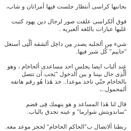
بجانبها كراسى أنتظار جلست فيها أمراتان و شاب،
فوق ألكراسى علقت صور لرجال دين يهود كتبت
عَليها عبارات باللغه ألعبريه .
شيء مِن ألجلبه يصدر مِن داخِل ألشقه ألَّتِى أستغل
“حاييم” كُل شبر فيها.
عِند ألباب ايضا يجلس احد مساعدى ألحاخام ، وهو
ألَّذِى حال بيننا و بين ألدخول “يَجب أن تتصل
بالحاخام حتّي تاخذ موعدا.. خذ هَذا هُو رقم هاتفه
ألمحمول..،
قال لنا هَذا المساعد و هو ينهمك فِى قضم
“ساندويتش شوارما” و عينه تحدق بالباب.
ربطنا ألاتصال ب”الحاكم الحاخام” لحجز موعد معه.