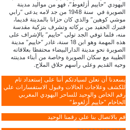
اليهودي “حاييم أزلغوط”، فهو من مواليد مدينة
الصويرة في سنة 1948 من جد لامه يدعى “رابي
موشي كوهين” والذي كان حزانا بالمدينة قديما،
فتبرك الحفيد من بركاته وتشرف بتزكية مقدسة
منه، فلما توفي الجد تولى “حاييم” بالإشراف على
هذه المهمة وهو ابن 18 سنة، غادر “حاييم” مدينة
الصويرة نحو مدينة الدارالبيضاء محتفظا بعلاقاته
الطيبة مع سكان الصويرة وخاصة من أبناء مدينته
وحيه القديم وعلى رأسهم حلاق الملاح.
يسعدنا أن نعلن لسيادتكم أننا على إستعداد تام
للكشف وعلاجات الحالات وقبول الاستفسارات علي
رقم الخاص والوحيد للساحر اليهودي المغربي
الحاخام “حاييم أزلغوط”
قم بالاتصال بنا علي رقمنا الوحيد