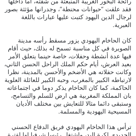
رائحة البخور الغريبة المنبعثة من شقته، أما داخلها
فقد علقت “حيوانات محنطة”، وجدرانها مؤثثة بصور
لرجال الدين اليهود كتبت عليها عبارات باللغة
العبرية.
كان الحاخام اليهودي يزور مسقط رأسه مدينة
الصويرة في كل مناسبة تسمح له بذلك، حيث أقام
فيها عدة أنشطة وحفلات، خاصة حينما يتعلق الأمر
بعيد العرش، أيام حكم الملك الراحل الحسن الثاني،
وكانت حفلاته هي الأضخم والأحسن بالمدينة، نظرا
لارتباطه الكبير بالمغرب، وحبه الكبير للعائلة العلوية
الحاكمة، كما كان الحاخام يذكر دوما في اجتماعاته
بان المملكة المغربية هي ارض للسلم والتسامح،
وستبقى دائما مثالا للتعايش بين مختلف الأديان
المسيحية اليهودية والمسلمة.
ترأس هذا الحاخام اليهودي فريق الدفاع الحسني
الجديدي لكرة اليد، واشتغل رئيسا شرفيا لها لفترة