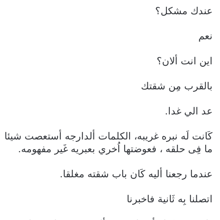
عندك مشكل؟
نعم
اين انت ألان؟
بالقرب مِن شقتك
عد الي غدا.
كَانت لَه نبره غريبه، الكلمات ألدارجه أستعصت شيئا
ما فِى حلقه ، فعوضتها اُخري بعبريه غَير مفهومه.
عندما رجعنا أليه كَان باب شقته مغلقا.
اتصلنا بِه ثَانية فاخبرنا