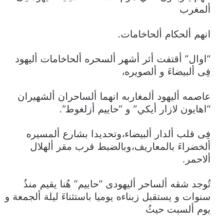
ألمغرب
انهم ألحكام ألحاخامات.
“اوال” أقتفت أثر أشهر ألسحره ألحاخامات أليهود
فِى ألبيضاءَ و ألصويره،
عاصمه أليهود ألمغاربه انهما ألساحران ألشهيران
“اهايون لازار أيكي” و ”حاييم أزلغوط”.
فِى قلب ألدار ألبيضاء،وتحديدا بشارع ألمسيره
ألخضراءَ بالمعاريف،وبالضبط قرب مقر ألهلال
ألاحمر.
تُوجد شقه ألساحر أليهودى “حاييم” هُنا يقيم منذُ
سنوات و يستقبل زبناءه يوميا باستثناءَ ليلة ألجمعة و
يوم ألسبت حيثُ