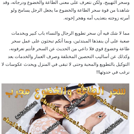
وسحر التهييج، ولكن نتعرف على معنى الطاعة والخضوع ودرجاته، وقد
شاهدنا من قوة سحر الطاعة والخضوع ما يجعل الرجل يسامح ولو
أمرته زوجته بتعذيب أمه وهجر إخوته.
مما لا شك فيه أن سحر تطويع الرجال والنساء باب كبير وبخدمات
صعبة على أن ينفذها المبتدئين، وبما أنكم تبحثون على عمل سحر
طاعة وخضوع قوي فلا داعي من الحديث عن السحر فأنتم تعرفونه،
وكذلك عن أساليب التحصين المختلفة وصرف العمار والخدمات بعد
التوكيل بالتطويع والمحبة وحتى لا تبقى في المنزل ويحدث عكوسات لا
نرغب في حدوثها!!