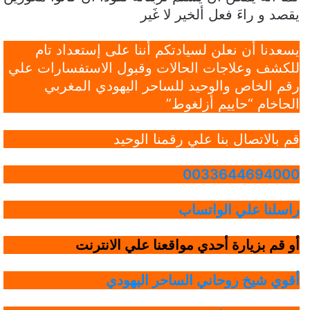
يقصد و راءَ فعل ألخير لا غَير
يسعدنا أن نعلن لسيادتكم أننا على إستعداد تام
للكشف وعلاجات الحالات وقبول الاستفسارات علي
رقم الخاص والوحيد للساحر اليهودي المغربي
الحاخام “حاييم أزلغوط”
قم بالاتصال بنا علي رقمنا الوحيد
0033644694000
راسلنا علي الواتساب
أو قم بزيارة أحدي مواقعنا علي الانترنت
أقوي شيخ روحاني الساحر اليهودي