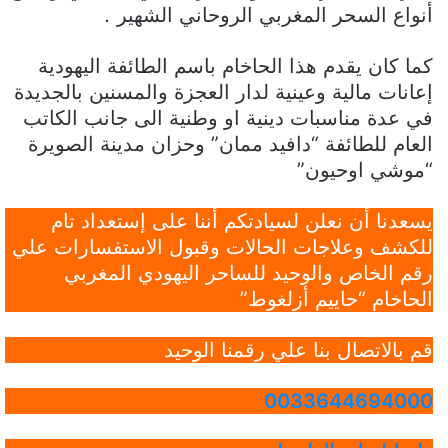
أنواع السحر المغربي الروحاني الشهير
.
كما كان يقدم هذا الحاخام باسم الطائفة اليهودية
إعانات مالية وعينية لدار العجزة والمسنين بالجديدة
في عدة مناسبات دينية او وطنية الى جانب الكاتب
العام للطائفة “دافيد ممان” وحزان مدينة الصويرة
“موشي اوحيون”
يسعدنا أن نعلن لسيادتكم أننا على إستعداد تام
للكشف وعلاجات الحالات وقبول الاستفسارات علي
رقم الخاص والوحيد للساحر اليهودي المغربي
الحاخام “حاييم أزلغوط”
قم بالاتصال بنا علي رقمنا الوحيد
0033644694000