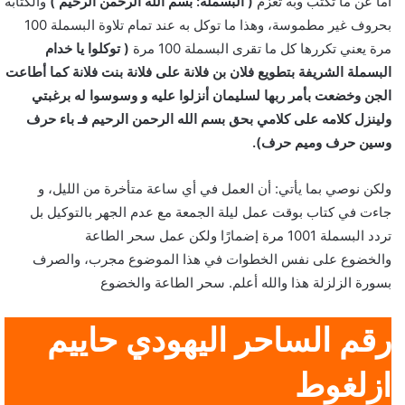
أما عن ما تكتب وبه تعزم
( البسملة: بسم الله الرحمن الرحيم )
والكتابة
بحروف غير مطموسة، وهذا ما توكل به عند تمام تلاوة البسملة 100
مرة يعني تكررها كل ما تقرى البسملة 100 مرة
( توكلوا يا خدام
البسملة الشريفة بتطويع فلان بن فلانة على فلانة بنت فلانة كما أطاعت
الجن وخضعت بأمر ربها لسليمان أنزلوا عليه و وسوسوا له برغبتي
ولينزل كلامه على كلامي بحق بسم الله الرحمن الرحيم فـ باء حرف
وسين حرف وميم حرف).
ولكن نوصي بما يأتي: أن العمل في أي ساعة متأخرة من الليل، و
جاءت في كتاب بوقت عمل ليلة الجمعة مع عدم الجهر بالتوكيل بل
تردد البسملة 1001 مرة إضمارًا ولكن عمل سحر الطاعة
والخضوع على نفس الخطوات في هذا الموضوع مجرب، والصرف
بسورة الزلزلة هذا والله أعلم. سحر الطاعة والخضوع
رقم الساحر اليهودي حاييم
ازلغوط