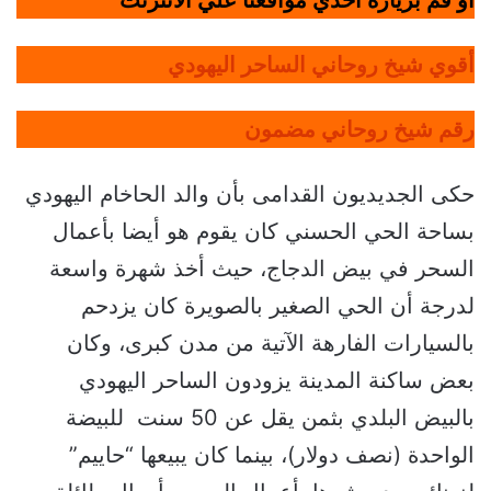
أو قم بزيارة أحدي مواقعنا علي الانترنت
أقوي شيخ روحاني الساحر اليهودي
رقم شيخ روحاني مضمون
حكى الجديديون القدامى بأن والد الحاخام اليهودي
بساحة الحي الحسني كان يقوم هو أيضا بأعمال
السحر في بيض الدجاج، حيث أخذ شهرة واسعة
لدرجة أن الحي الصغير بالصويرة كان يزدحم
بالسيارات الفارهة الآتية من مدن كبرى، وكان
بعض ساكنة المدينة يزودون الساحر اليهودي
بالبيض البلدي بثمن يقل عن 50 سنت للبيضة
الواحدة (نصف دولار)، بينما كان يبيعها “حاييم”