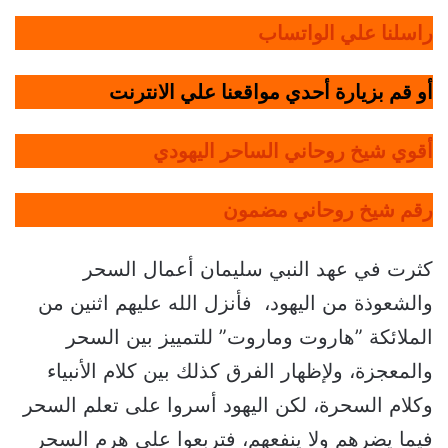
راسلنا علي الواتساب
أو قم بزيارة أحدي مواقعنا علي الانترنت
أقوي شيخ روحاني الساحر اليهودي
رقم شيخ روحاني مضمون
كثرت في عهد النبي سليمان أعمال السحر
والشعوذة من اليهود، فأنزل الله عليهم اثنين من
الملائكة ”هاروت وماروت” للتمييز بين السحر
والمعجزة، ولإظهار الفرق كذلك بين كلام الأنبياء
وكلام السحرة، لكن اليهود أسروا على تعلم السحر
فيما يضرهم ولا ينفعهم، فتربعوا على هرم السحر