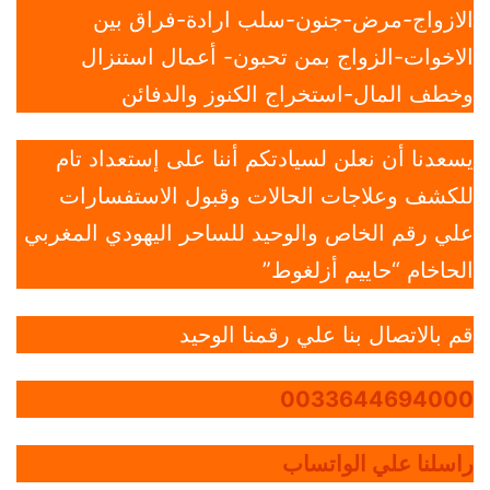
الازواج-مرض-جنون-سلب ارادة-فراق بين
الاخوات-الزواج بمن تحبون- أعمال استنزال
وخطف المال-استخراج الكنوز والدفائن
يسعدنا أن نعلن لسيادتكم أننا على إستعداد تام
للكشف وعلاجات الحالات وقبول الاستفسارات
علي رقم الخاص والوحيد للساحر اليهودي المغربي
الحاخام “حاييم أزلغوط”
قم بالاتصال بنا علي رقمنا الوحيد
0033644694000
راسلنا علي الواتساب