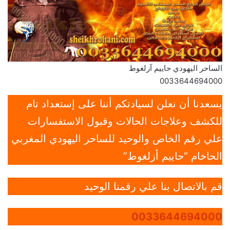
الساحر اليهودي حاييم آزلغوط
0033644694000
يسعدنا أن نعلن لسيادتكم أننا على إستعداد تام
للكشف وعلاجات الحالات وقبول الاستفسارات
علي رقم الخاص والوحيد للساحر اليهودي المغربي
الحاخام “حاييم أزلغوط”
قم بالاتصال بنا علي رقمنا الوحيد
0033644694000