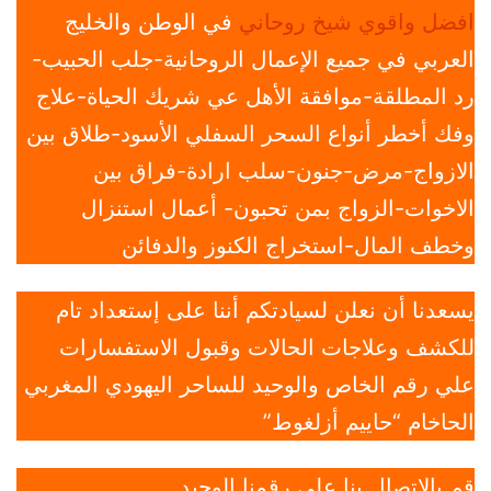
افضل واقوي شيخ روحاني
في الوطن والخليج
العربي في جميع الإعمال الروحانية-جلب الحبيب-
رد المطلقة-موافقة الأهل عي شريك الحياة-علاج
وفك أخطر أنواع السحر السفلي الأسود-طلاق بين
الازواج-مرض-جنون-سلب ارادة-فراق بين
الاخوات-الزواج بمن تحبون- أعمال استنزال
وخطف المال-استخراج الكنوز والدفائن
يسعدنا أن نعلن لسيادتكم أننا على إستعداد تام
للكشف وعلاجات الحالات وقبول الاستفسارات
علي رقم الخاص والوحيد للساحر اليهودي المغربي
الحاخام “حاييم أزلغوط”
قم بالاتصال بنا علي رقمنا الوحيد