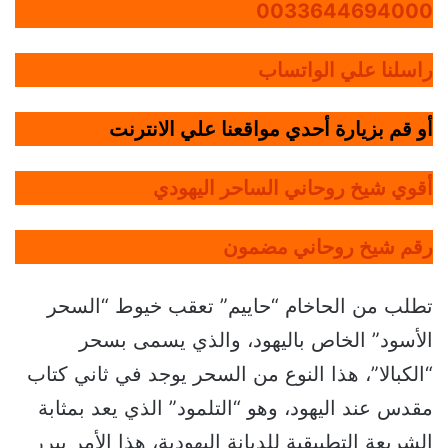
0033644694000
راسلنا علي الواتساب
أو قم بزيارة أحدي مواقعنا علي الانترنت
أقوي شيخ روحاني الساحر اليهودي
رقم شيخ روحاني مضمون
تطلب من الحاخام “حاييم” تعقب خيوط “السحر
الأسود” الخاص باليهود، والذي يسمى بسحر
“الكبالا”، هذا النوع من السحر يوجد في ثاني كتاب
مقدس عند اليهود، وهو “التلمود” الذي يعد بمثابة
الشريعة التطبيقية للديانة اليهودية، هذا الأمر يبرر