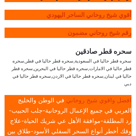
أقوي شيخ روحاني الساحر اليهودي
رقم شيخ روحاني مضمون
سحره قطر صادقين
سحره قطر حاليا في السعودية,سحره قطر حاليا في قطر,سحره
قطر حاليا في الامارات,سحره قطر حاليا في البحرين,سحره قطر
حاليا في لبنان,سحره قطر حاليا في الاردن,سحره قطر حاليا في
دبي
افضل واقوي شيخ روحاني
في الوطن والخليج
العربي في جميع الإعمال الروحانية-جلب الحبيب-
رد المطلقة-موافقة الأهل عي شريك الحياة-علاج
وفك أخطر أنواع السحر السفلي الأسود-طلاق بين