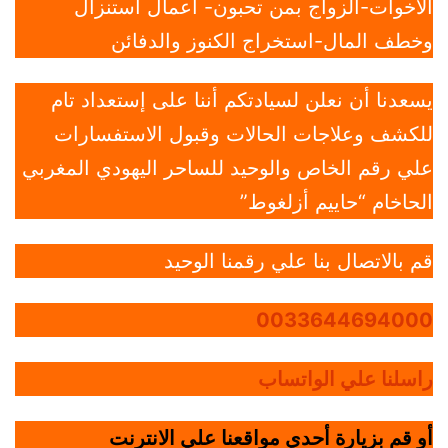
الاخوات-الزواج بمن تحبون- أعمال استنزال
وخطف المال-استخراج الكنوز والدفائن
يسعدنا أن نعلن لسيادتكم أننا على إستعداد تام
للكشف وعلاجات الحالات وقبول الاستفسارات
علي رقم الخاص والوحيد للساحر اليهودي المغربي
الحاخام “حاييم أزلغوط”
قم بالاتصال بنا علي رقمنا الوحيد
0033644694000
راسلنا علي الواتساب
أو قم بزيارة أحدي مواقعنا علي الانترنت