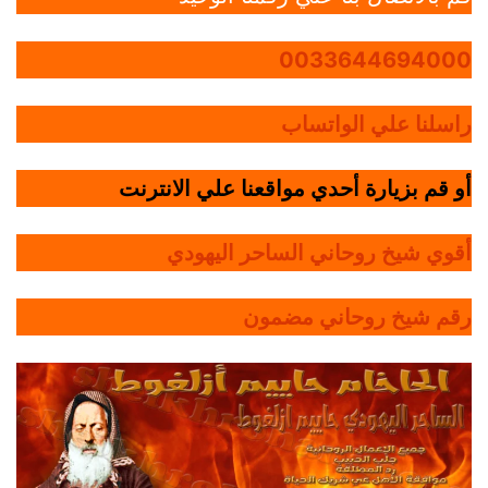
0033644694000
راسلنا علي الواتساب
أو قم بزيارة أحدي مواقعنا علي الانترنت
أقوي شيخ روحاني الساحر اليهودي
رقم شيخ روحاني مضمون