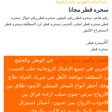
رقم الساحر اليهودي حاييم ازلغوط
سحره قطر مجانا
رقم هاتف سحره قطر,رقم تليفون سحره قطر,رقم جوال سحره
قطر,سحره قطر لجلب الحبيب,سحره قطر لرد المطلقة,سحره قطر
لاستخراج الكنوز
سحره قطر
افضل واقوي شيخ روحاني
في الوطن والخليج
العربي في جميع الإعمال الروحانية-جلب الحبيب-
رد المطلقة-موافقة الأهل عي شريك الحياة-علاج
وفك أخطر أنواع السحر السفلي الأسود-طلاق بين
الازواج-مرض-جنون-سلب ارادة-فراق بين
الاخوات-الزواج بمن تحبون- أعمال استنزال
وخطف المال-استخراج الكنوز والدفائن