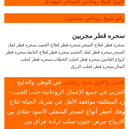
أقوي شيخ روحاني الساحر اليهودي
رقم شيخ روحاني مضمون
سحره قطر مجربين
سحره قطر لعلاج السحر,سحره قطر لعلاج الحسد,سحره قطر لفك
السحر,سحره قطر لفك الحسد,سحره قطر لعلاج التابعة,سحره قطر
لزواج العانس,سحره قطر لجلب الخطاب,سحره قطر لجلب
المال,سحره قطر لجلب الرزق
افضل واقوي شيخ روحاني
في الوطن والخليج
العربي في جميع الإعمال الروحانية-جلب الحبيب-
رد المطلقة-موافقة الأهل عي شريك الحياة-علاج
وفك أخطر أنواع السحر السفلي الأسود-طلاق بين
الازواج-مرض-جنون-سلب ارادة-فراق بين