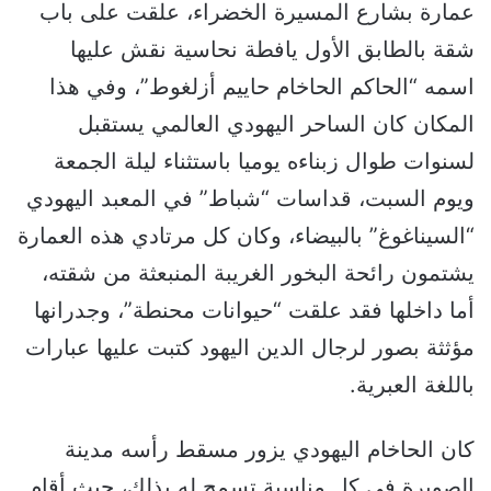
عمارة بشارع المسيرة الخضراء، علقت على باب
شقة بالطابق الأول يافطة نحاسية نقش عليها
اسمه “الحاكم الحاخام حاييم أزلغوط”، وفي هذا
المكان كان الساحر اليهودي العالمي يستقبل
لسنوات طوال زبناءه يوميا باستثناء ليلة الجمعة
ويوم السبت، قداسات “شباط” في المعبد اليهودي
“السيناغوغ” بالبيضاء، وكان كل مرتادي هذه العمارة
يشتمون رائحة البخور الغريبة المنبعثة من شقته،
أما داخلها فقد علقت “حيوانات محنطة”، وجدرانها
مؤثثة بصور لرجال الدين اليهود كتبت عليها عبارات
باللغة العبرية.
كان الحاخام اليهودي يزور مسقط رأسه مدينة
الصويرة في كل مناسبة تسمح له بذلك، حيث أقام