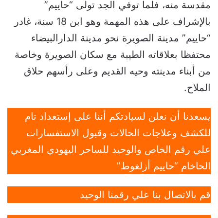
مقدسة منه، فلما توفي الجد تولى “حاييم”
بالإشراف على هذه المهمة وهو ابن 18 سنة، غادر
“حاييم” مدينة الصويرة نحو مدينة الدارالبيضاء
محتفظا بعلاقاته الطيبة مع سكان الصويرة وخاصة
من أبناء مدينته وحيه القديم وعلى رأسهم حلاق
الملاح.
يسعدنا أن نعلن لسيادتكم أننا على إستعداد تام
للكشف وعلاجات الحالات وقبول الاستفسارات
علي رقم الخاص والوحيد للساحر اليهودي المغربي
الحاخام “حاييم أزلغوط”
قم بالاتصال بنا علي رقمنا الوحيد