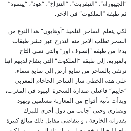
“الجيبوراه”، “التيفريث”، “النتزاخ”، “هود”، “ييسود”
ثم طبقة “الملكوت” في الآخر.
لكي يتعلم الساحر التلميذ “أوهايون” هذا النوع من
السحر تطلب الامر منه التدرج عبر عشر طبقات
بدءا من طبقة “إنصوف أور” والتي تعني التاج
بالعبرية، إلى طبقة “الملكوت” التي يشاع لديهم أنها
ترتقي بالساحر من سابع أرض إلى سابع سماء،
على هذه الخطى سار الساحر الحاخام المغربي
“حاييم” فاعتلى صدارة السحرة اليهود في المغرب،
وبدأت تأتيه أفواج من المغاربة مسلمين ويهود
ونصارى وحتى أجانب من دول أخرى للتبرك
بقدراته الخارقة ، و يتقاضى مقابل ذلك مبالغ كبيرة
واحيانا خيالية خصوصا من الزبناء الميسورين، لكنه