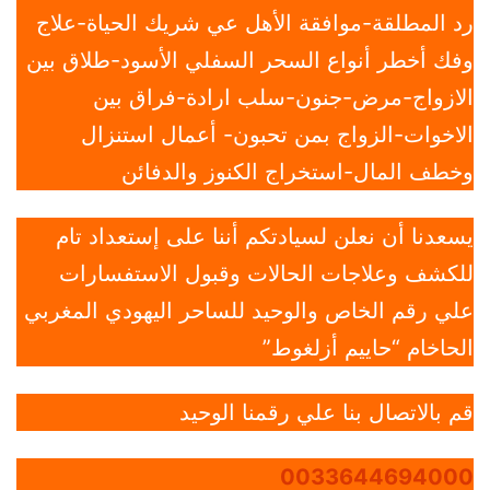
رد المطلقة-موافقة الأهل عي شريك الحياة-علاج
وفك أخطر أنواع السحر السفلي الأسود-طلاق بين
الازواج-مرض-جنون-سلب ارادة-فراق بين
الاخوات-الزواج بمن تحبون- أعمال استنزال
وخطف المال-استخراج الكنوز والدفائن
يسعدنا أن نعلن لسيادتكم أننا على إستعداد تام
للكشف وعلاجات الحالات وقبول الاستفسارات
علي رقم الخاص والوحيد للساحر اليهودي المغربي
الحاخام “حاييم أزلغوط”
قم بالاتصال بنا علي رقمنا الوحيد
0033644694000