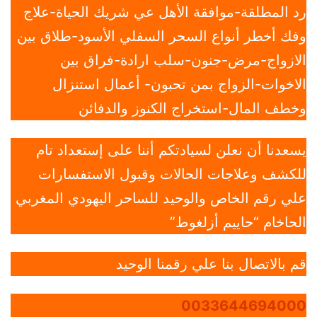
رد المطلقة-موافقة الأهل عي شريك الحياة-علاج
وفك أخطر أنواع السحر السفلي الأسود-طلاق بين
الازواج-مرض-جنون-سلب ارادة-فراق بين
الاخوات-الزواج بمن تحبون- أعمال استنزال
وخطف المال-استخراج الكنوز والدفائن
يسعدنا أن نعلن لسيادتكم أننا على إستعداد تام
للكشف وعلاجات الحالات وقبول الاستفسارات
علي رقم الخاص والوحيد للساحر اليهودي المغربي
الحاخام “حاييم أزلغوط”
قم بالاتصال بنا علي رقمنا الوحيد
0033644694000