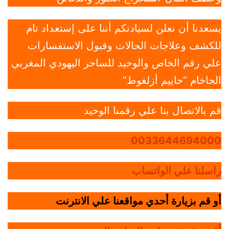
يسعدنا أن نعلن لسيادتكم أننا على إستعداد تام
للكشف وعلاجات الحالات وقبول الاستفسارات
علي رقم الخاص والوحيد للساحر اليهودي المغربي
الحاخام “حاييم أزلغوط”
قم بالاتصال بنا علي رقمنا الوحيد
0033644694000
راسلنا علي الواتساب
أو قم بزيارة أحدي مواقعنا علي الانترنت