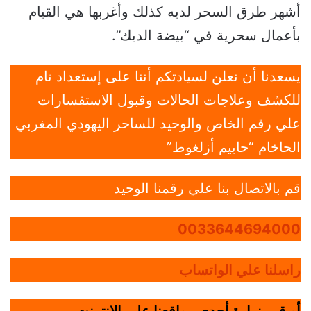
أشهر طرق السحر لديه كذلك وأغربها هي القيام
بأعمال سحرية في “بيضة الديك”.
يسعدنا أن نعلن لسيادتكم أننا على إستعداد تام
للكشف وعلاجات الحالات وقبول الاستفسارات
علي رقم الخاص والوحيد للساحر اليهودي المغربي
الحاخام “حاييم أزلغوط”
قم بالاتصال بنا علي رقمنا الوحيد
0033644694000
راسلنا علي الواتساب