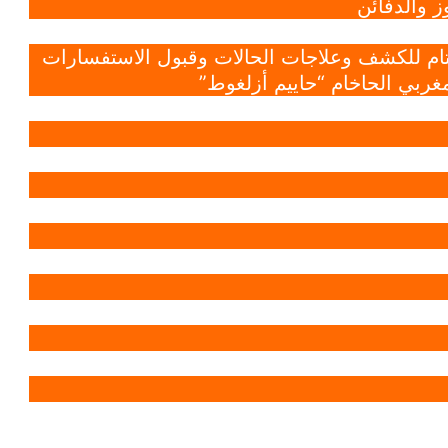
 والدفائن
 تام للكشف وعلاجات الحالات وقبول الاستفسارات
غربي الحاخام “حاييم أزلغوط”