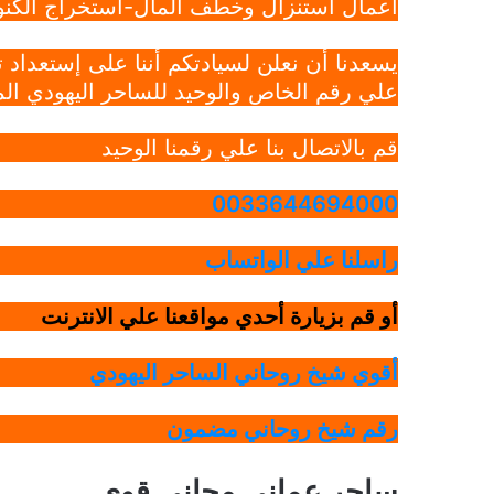
أعمال استنزال وخطف المال-استخراج الكنوز
يسعدنا أن نعلن لسيادتكم أننا على إستعداد
علي رقم الخاص والوحيد للساحر اليهودي الم
قم بالاتصال بنا علي رقمنا الوحيد
0033644694000
راسلنا علي الواتساب
أو قم بزيارة أحدي مواقعنا علي الانترنت
أقوي شيخ روحاني الساحر اليهودي
رقم شيخ روحاني مضمون
ساحر عماني مجاني قوي