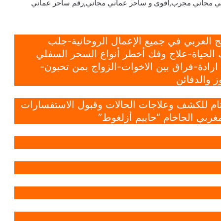
ي مجاني مجرب,اقوى و ساحر عماني مجاني,رقم ساحر عماني
 العربي في جميع الإعمال الروحانية-جلب
الحياة-علاج وفك أخطر أنواع السحر السفلي
ادة-فراق بين الاخوات-الزواج بمن تحبون-
 والدفائن
 تام للكشف وعلاجات الحالات وقبول الاستفسارات
غربي الحاخام “حاييم أزلغوط”