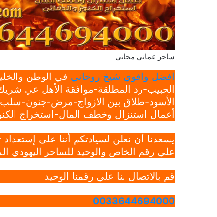
ساحر عماني مجاني
افضل واقوي شيخ روحاني
في الوطن والخليج
الحبيب-رد المطلقة-موافقة الأهل عي شريك 
الأسود-طلاق بين الازواج-مرض-جنون-سلب ار
أعمال استنزال وخطف المال-استخراج الكنوز
يسعدنا أن نعلن لسيادتكم أننا على إستعداد
علي رقم الخاص والوحيد للساحر اليهودي الم
قم بالاتصال بنا علي رقمنا الوحيد
0033644694000