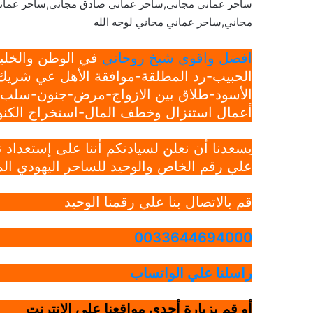
ساحر عماني مجاني,ساحر عماني صادق مجاني,ساحر عمان
مجاني,ساحر عماني مجاني لوجه الله
افضل واقوي شيخ روحاني
في الوطن والخليج
الحبيب-رد المطلقة-موافقة الأهل عي شريك 
الأسود-طلاق بين الازواج-مرض-جنون-سلب ار
أعمال استنزال وخطف المال-استخراج الكنوز
يسعدنا أن نعلن لسيادتكم أننا على إستعداد
علي رقم الخاص والوحيد للساحر اليهودي الم
قم بالاتصال بنا علي رقمنا الوحيد
0033644694000
راسلنا علي الواتساب
أو قم بزيارة أحدي مواقعنا علي الانترنت