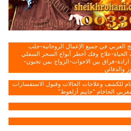
 العربي في جميع الإعمال الروحانية-جلب
الحياة-علاج وفك أخطر أنواع السحر السفلي
ادة-فراق بين الاخوات-الزواج بمن تحبون-
 والدفائن
 تام للكشف وعلاجات الحالات وقبول الاستفسارات
غربي الحاخام “حاييم أزلغوط”