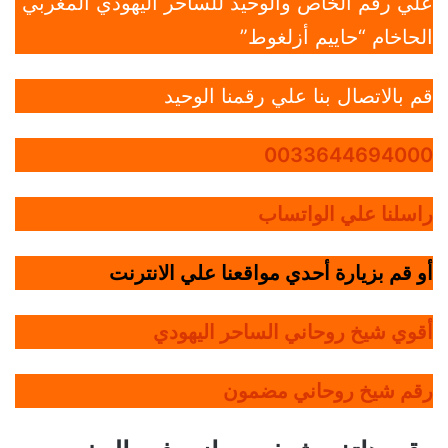
علي رقم الخاص والوحيد للساحر اليهودي المغربي
الحاخام “حاييم أزلغوط”
قم بالاتصال بنا علي رقمنا الوحيد
0033644694000
راسلنا علي الواتساب
أو قم بزيارة أحدي مواقعنا علي الانترنت
أقوي شيخ روحاني الساحر اليهودي
رقم شيخ روحاني مضمون