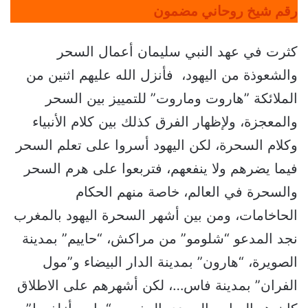
رقم شيخ روحاني مضمون
كثرت في عهد النبي سليمان أعمال السحر
والشعوذة من اليهود، فأنزل الله عليهم اثنين من
الملائكة ”هاروت وماروت” للتمييز بين السحر
والمعجزة، ولإظهار الفرق كذلك بين كلام الأنبياء
وكلام السحرة، لكن اليهود أسروا على تعلم السحر
فيما يضرهم ولا ينفعهم، فتربعوا على هرم السحر
والسحرة في العالم، خاصة منهم الحكام
الحاخامات، ومن بين أشهر السحرة اليهود بالمغرب
نجد المدعو “شلومو” من مراكش، “حاييم” بمدينة
الصويرة، “هارون” بمدينة الدار البيضاء و”مول
الفران” بمدينة فاس…، لكن أشهرهم على الاطلاق