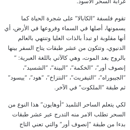
غرابة السحر الأسود.
تقوم فلسفة “الكابالا” على شجرة الحياة كما
يسمونها، أصلها في السماء وفروعها في الأرض، أي
أنها مقلوبة او تبدأ بالذات العليا وتنتهي بالعالم
الدنيوي، وتتكون من عشر طبقات يتاح السفر بينها
بالروح بعد الموت، وهي كالآتي باللغة العبرية: ”
إنصوف أور”، “الخكمة”، “البينة”، “الشسيد”،
“الجيبوراه”، “التيفريث”، “النتزاخ”، “هود”، “ييسود”
ثم طبقة “الملكوت” في الآخر.
لكي يتعلم الساحر التلميذ “أوهايون” هذا النوع من
السحر تطلب الامر منه التدرج عبر عشر طبقات
بدءا من طبقة “إنصوف أور” والتي تعني التاج