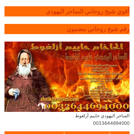
أقوي شيخ روحاني الساحر اليهودي
رقم شيخ روحاني مضمون
الساحر اليهودي حاييم آزلغوط
0033644694000