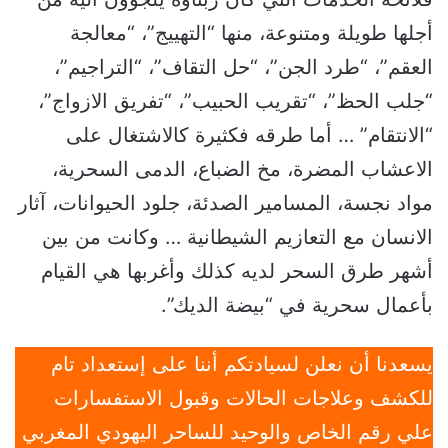
أجلها طويلة ومتنوعة، منها “التهييج”، “معالجة
العقم”، “طرد الجن”، “حل التقاف”، “التراجيم”،
“جلب الحظ”، “تقريب الحبيب”، “تفريق الازواج”،
“الانتقام” … أما طرقه فكثيرة كالاشتغال على
الاعشاب المضرة، مخ الضباع، الدمى السحرية،
مواد نجسة، المسامير الصدئة، جلود الحيوانات، آثار
الانسان مع التعازيم الشيطانية … وكانت من بين
أشهر طرق السحر لديه كذلك وأغربها هي القيام
بأعمال سحرية في “بيضة الديك”.
يسعدنا أن نعلن لسيادتكم أننا على إستعداد تام
للكشف وعلاجات الحالات وقبول الاستفسارات
علي رقم الخاص والوحيد للساحر اليهودي المغربي