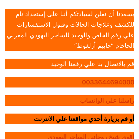
يسعدنا أن نعلن لسيادتكم أننا على إستعداد تام
للكشف وعلاجات الحالات وقبول الاستفسارات
علي رقم الخاص والوحيد للساحر اليهودي المغربي
الحاخام “حاييم أزلغوط”
قم بالاتصال بنا علي رقمنا الوحيد
0033644694000
راسلنا علي الواتساب
أو قم بزيارة أحدي مواقعنا علي الانترنت
أقوي شيخ روحاني الساحر اليهودي