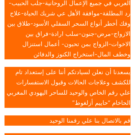
العربي في جميع الإعمال الروحانية-جلب الحبيب-
رد المطلقة-موافقة الأهل عي شريك الحياة-علاج
وفك أخطر أنواع السحر السفلي الأسود-طلاق بين
الازواج-مرض-جنون-سلب ارادة-فراق بين
الاخوات-الزواج بمن تحبون- أعمال استنزال
وخطف المال-استخراج الكنوز والدفائن
يسعدنا أن نعلن لسيادتكم أننا على إستعداد تام
للكشف وعلاجات الحالات وقبول الاستفسارات
علي رقم الخاص والوحيد للساحر اليهودي المغربي
الحاخام “حاييم أزلغوط”
قم بالاتصال بنا علي رقمنا الوحيد