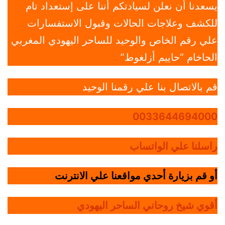
يسعدنا أن نعلن لسيادتكم أننا على إستعداد تام
للكشف وعلاجات الحالات وقبول الاستفسارات
علي رقم الخاص والوحيد للساحر اليهودي المغربي
الحاخام “حاييم أزلغوط”
قم بالاتصال بنا علي رقمنا الوحيد
0033644694000
راسلنا علي الواتساب
أو قم بزيارة أحدي مواقعنا علي الانترنت
أقوي شيخ روحاني الساحر اليهودي