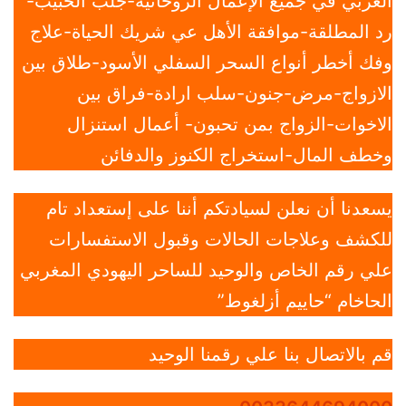
العربي في جميع الإعمال الروحانية-جلب الحبيب-
رد المطلقة-موافقة الأهل عي شريك الحياة-علاج
وفك أخطر أنواع السحر السفلي الأسود-طلاق بين
الازواج-مرض-جنون-سلب ارادة-فراق بين
الاخوات-الزواج بمن تحبون- أعمال استنزال
وخطف المال-استخراج الكنوز والدفائن
يسعدنا أن نعلن لسيادتكم أننا على إستعداد تام
للكشف وعلاجات الحالات وقبول الاستفسارات
علي رقم الخاص والوحيد للساحر اليهودي المغربي
الحاخام “حاييم أزلغوط”
قم بالاتصال بنا علي رقمنا الوحيد