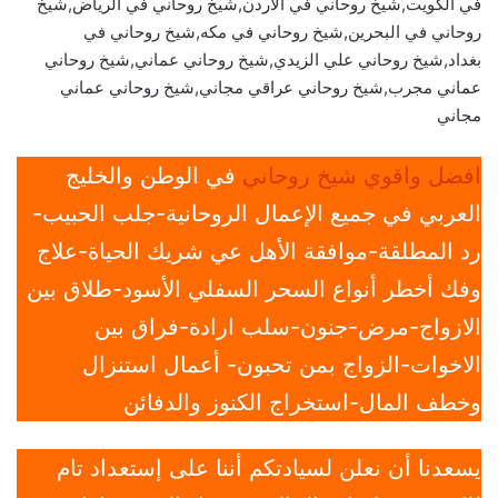
في الكويت,شيخ روحاني في الاردن,شيخ روحاني في الرياض,شيخ
روحاني في البحرين,شيخ روحاني في مكه,شيخ روحاني في
بغداد,شيخ روحاني علي الزيدي,شيخ روحاني عماني,شيخ روحاني
عماني مجرب,شيخ روحاني عراقي مجاني,شيخ روحاني عماني
مجاني
افضل واقوي شيخ روحاني
في الوطن والخليج
العربي في جميع الإعمال الروحانية-جلب الحبيب-
رد المطلقة-موافقة الأهل عي شريك الحياة-علاج
وفك أخطر أنواع السحر السفلي الأسود-طلاق بين
الازواج-مرض-جنون-سلب ارادة-فراق بين
الاخوات-الزواج بمن تحبون- أعمال استنزال
وخطف المال-استخراج الكنوز والدفائن
يسعدنا أن نعلن لسيادتكم أننا على إستعداد تام