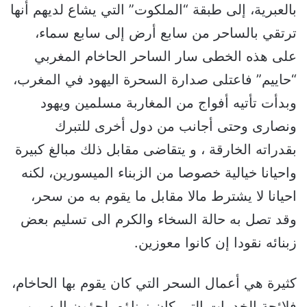
بالعبرية، إلى طبقة “الملكوت” التي يشاع لديهم أنها
ترتقي بالساحر من سابع أرض إلى سابع سماء،
على هذه الخطى سار الساحر الحاخام المغربي
“حاييم” فاعتلى صدارة السحرة اليهود في المغرب،
وبدأت تأتيه أفواج من المغاربة مسلمين ويهود
ونصارى وحتى أجانب من دول أخرى للتبرك
بقدراته الخارقة ، و يتقاضى مقابل ذلك مبالغ كبيرة
واحيانا خيالية خصوصا من الزبناء الميسورين، لكنه
احيانا لا يشترط مالا مقابل ما يقوم به من سحر،
وقد تصل به حالة السخاء والكرم الى تسليم بعض
زبنائه نقودا إن كانوا معوزين.
كثيرة هي أعمال السحر التي كان يقوم بها الحاخام،
فلائحة الخدمات التي كان زبناؤه يلجؤون اليه من