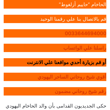
الحاخام “حاييم أزلغوط”
قم بالاتصال بنا علي رقمنا الوحيد
0033644694000
راسلنا علي الواتساب
أو قم بزيارة أحدي مواقعنا علي الانترنت
أقوي شيخ روحاني الساحر اليهودي
رقم شيخ روحاني مضمون
حكى الجديديون القدامى بأن والد الحاخام اليهودي