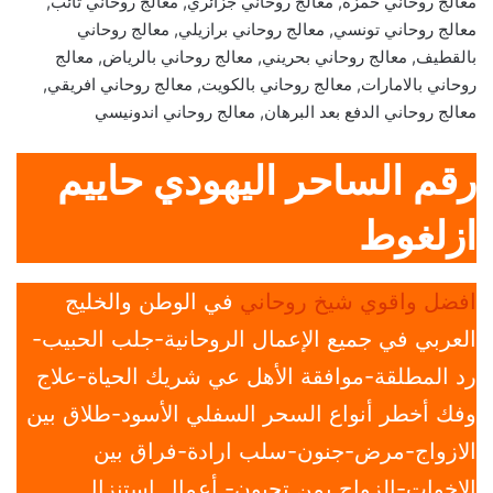
معالج روحاني حمزة, معالج روحاني جزائري, معالج روحاني تائب,
معالج روحاني تونسي, معالج روحاني برازيلي, معالج روحاني
بالقطيف, معالج روحاني بحريني, معالج روحاني بالرياض, معالج
روحاني بالامارات, معالج روحاني بالكويت, معالج روحاني افريقي,
معالج روحاني الدفع بعد البرهان, معالج روحاني اندونيسي
رقم الساحر اليهودي حاييم
ازلغوط
افضل واقوي شيخ روحاني
في الوطن والخليج
العربي في جميع الإعمال الروحانية-جلب الحبيب-
رد المطلقة-موافقة الأهل عي شريك الحياة-علاج
وفك أخطر أنواع السحر السفلي الأسود-طلاق بين
الازواج-مرض-جنون-سلب ارادة-فراق بين
الاخوات-الزواج بمن تحبون- أعمال استنزال