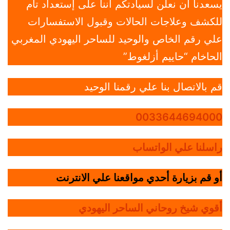
يسعدنا أن نعلن لسيادتكم أننا على إستعداد تام
للكشف وعلاجات الحالات وقبول الاستفسارات
علي رقم الخاص والوحيد للساحر اليهودي المغربي
الحاخام “حاييم أزلغوط”
قم بالاتصال بنا علي رقمنا الوحيد
0033644694000
راسلنا علي الواتساب
أو قم بزيارة أحدي مواقعنا علي الانترنت
أقوي شيخ روحاني الساحر اليهودي