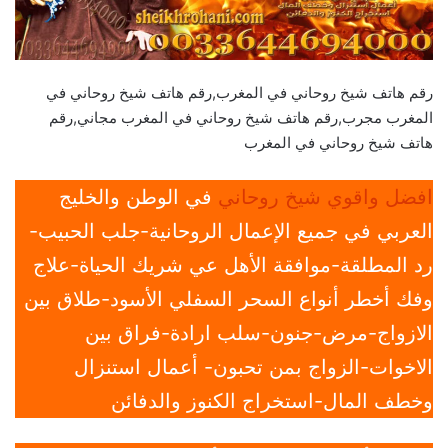
رقم هاتف شيخ روحاني في المغرب,رقم هاتف شيخ روحاني في
المغرب مجرب,رقم هاتف شيخ روحاني في المغرب مجاني,رقم
هاتف شيخ روحاني في المغرب
افضل واقوي شيخ روحاني
في الوطن والخليج
العربي في جميع الإعمال الروحانية-جلب الحبيب-
رد المطلقة-موافقة الأهل عي شريك الحياة-علاج
وفك أخطر أنواع السحر السفلي الأسود-طلاق بين
الازواج-مرض-جنون-سلب ارادة-فراق بين
الاخوات-الزواج بمن تحبون- أعمال استنزال
وخطف المال-استخراج الكنوز والدفائن