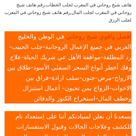
هاتف شيخ روحاني في المغرب لجلب الخطاب,رقم هاتف شيخ
روحاني في المغرب لجلب المال,رقم هاتف شيخ روحاني في المغرب
لجلب الرزق
افضل واقوي شيخ روحاني
في الوطن والخليج
العربي في جميع الإعمال الروحانية-جلب الحبيب-
رد المطلقة-موافقة الأهل عي شريك الحياة-علاج
وفك أخطر أنواع السحر السفلي الأسود-طلاق بين
الازواج-مرض-جنون-سلب ارادة-فراق بين
الاخوات-الزواج بمن تحبون- أعمال استنزال
وخطف المال-استخراج الكنوز والدفائن
يسعدنا أن نعلن لسيادتكم أننا على إستعداد تام
للكشف وعلاجات الحالات وقبول الاستفسارات