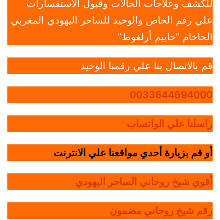
للكشف وعلاجات الحالات وقبول الاستفسارات
علي رقم الخاص والوحيد للساحر اليهودي المغربي
الحاخام “حاييم أزلغوط”
قم بالاتصال بنا علي رقمنا الوحيد
0033644694000
راسلنا علي الواتساب
أو قم بزيارة أحدي مواقعنا علي الانترنت
أقوي شيخ روحاني الساحر اليهودي
رقم شيخ روحاني مضمون