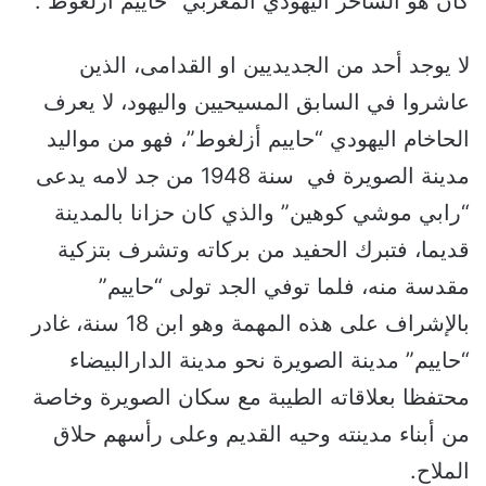
كان هو الساحر اليهودي المغربي “حاييم أزلغوط”.
لا يوجد أحد من الجديديين او القدامى، الذين
عاشروا في السابق المسيحيين واليهود، لا يعرف
الحاخام اليهودي “حاييم أزلغوط”، فهو من مواليد
مدينة الصويرة في سنة 1948 من جد لامه يدعى
“رابي موشي كوهين” والذي كان حزانا بالمدينة
قديما، فتبرك الحفيد من بركاته وتشرف بتزكية
مقدسة منه، فلما توفي الجد تولى “حاييم”
بالإشراف على هذه المهمة وهو ابن 18 سنة، غادر
“حاييم” مدينة الصويرة نحو مدينة الدارالبيضاء
محتفظا بعلاقاته الطيبة مع سكان الصويرة وخاصة
من أبناء مدينته وحيه القديم وعلى رأسهم حلاق
الملاح.