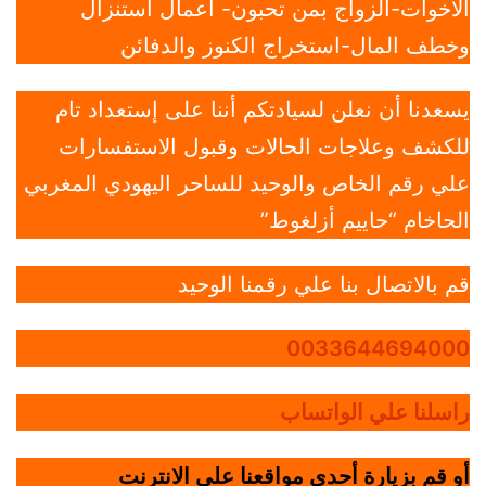
الاخوات-الزواج بمن تحبون- أعمال استنزال
وخطف المال-استخراج الكنوز والدفائن
يسعدنا أن نعلن لسيادتكم أننا على إستعداد تام
للكشف وعلاجات الحالات وقبول الاستفسارات
علي رقم الخاص والوحيد للساحر اليهودي المغربي
الحاخام “حاييم أزلغوط”
قم بالاتصال بنا علي رقمنا الوحيد
0033644694000
راسلنا علي الواتساب
أو قم بزيارة أحدي مواقعنا علي الانترنت