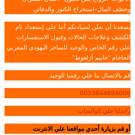
وخطف المال-استخراج الكنوز والدفائن
يسعدنا أن نعلن لسيادتكم أننا على إستعداد تام
للكشف وعلاجات الحالات وقبول الاستفسارات
علي رقم الخاص والوحيد للساحر اليهودي المغربي
الحاخام “حاييم أزلغوط”
قم بالاتصال بنا علي رقمنا الوحيد
0033644694000
راسلنا علي الواتساب
أو قم بزيارة أحدي مواقعنا علي الانترنت