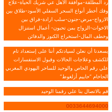
رد المطلقة-موافقة الأهل عي شريك الحياة-علاج
وفك أخطر أنواع السحر السفلي الأسود-طلاق بين
الازواج-مرض-جنون-سلب ارادة-فراق بين
الاخوات-الزواج بمن تحبون- أعمال استنزال
وخطف المال-استخراج الكنوز والدفائن
يسعدنا أن نعلن لسيادتكم أننا على إستعداد تام
للكشف وعلاجات الحالات وقبول الاستفسارات
علي رقم الخاص والوحيد للساحر اليهودي المغربي
الحاخام “حاييم أزلغوط”
قم بالاتصال بنا علي رقمنا الوحيد
0033644694000