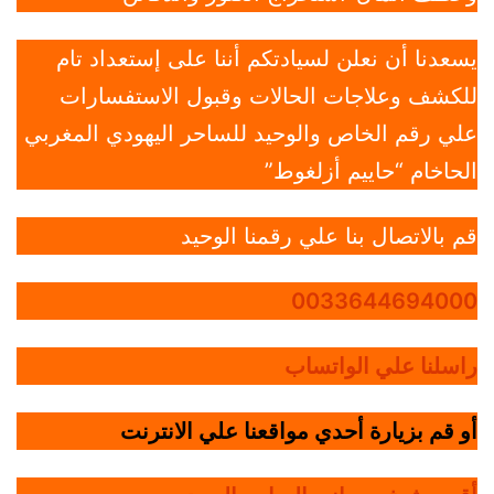
يسعدنا أن نعلن لسيادتكم أننا على إستعداد تام
للكشف وعلاجات الحالات وقبول الاستفسارات
علي رقم الخاص والوحيد للساحر اليهودي المغربي
الحاخام “حاييم أزلغوط”
قم بالاتصال بنا علي رقمنا الوحيد
0033644694000
راسلنا علي الواتساب
أو قم بزيارة أحدي مواقعنا علي الانترنت