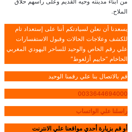
من أبناء مدينته وحيه القديم وعلى رأسهم حلاق
الملاح.
يسعدنا أن نعلن لسيادتكم أننا على إستعداد تام
للكشف وعلاجات الحالات وقبول الاستفسارات
علي رقم الخاص والوحيد للساحر اليهودي المغربي
الحاخام “حاييم أزلغوط”
قم بالاتصال بنا علي رقمنا الوحيد
0033644694000
راسلنا علي الواتساب
أو قم بزيارة أحدي مواقعنا علي الانترنت