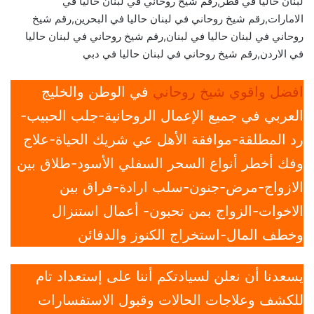
لبنان حاليا في قطر,رقم شيخ روحاني في لبنان حاليا في
الامارات,رقم شيخ روحاني في لبنان حاليا في البحرين,رقم شيخ
روحاني في لبنان حاليا في لبنان,رقم شيخ روحاني في لبنان حاليا
في الاردن,رقم شيخ روحاني في لبنان حاليا في دبي
افضل واقوي شيخ روحاني
في الوطن والخليج
العربي في جميع الإعمال الروحانية-جلب الحبيب-
رد المطلقة-موافقة الأهل عي شريك الحياة-علاج
وفك أخطر أنواع السحر السفلي الأسود-طلاق بين
الازواج-مرض-جنون-سلب ارادة-فراق بين
الاخوات-الزواج بمن تحبون- أعمال استنزال
وخطف المال-استخراج الكنوز والدفائن
يسعدنا أن نعلن لسيادتكم أننا على إستعداد تام
للكشف وعلاجات الحالات وقبول الاستفسارات