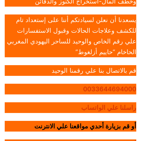
وخطف المال-استخراج الكنوز والدفائن
يسعدنا أن نعلن لسيادتكم أننا على إستعداد تام
للكشف وعلاجات الحالات وقبول الاستفسارات
علي رقم الخاص والوحيد للساحر اليهودي المغربي
الحاخام “حاييم أزلغوط”
قم بالاتصال بنا علي رقمنا الوحيد
0033644694000
راسلنا علي الواتساب
أو قم بزيارة أحدي مواقعنا علي الانترنت