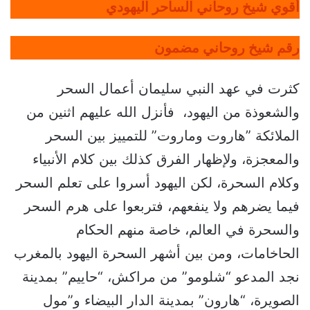
أقوي شيخ روحاني الساحر اليهودي
رقم شيخ روحاني مضمون
كثرت في عهد النبي سليمان أعمال السحر
والشعوذة من اليهود، فأنزل الله عليهم اثنين من
الملائكة ”هاروت وماروت” للتمييز بين السحر
والمعجزة، ولإظهار الفرق كذلك بين كلام الأنبياء
وكلام السحرة، لكن اليهود أسروا على تعلم السحر
فيما يضرهم ولا ينفعهم، فتربعوا على هرم السحر
والسحرة في العالم، خاصة منهم الحكام
الحاخامات، ومن بين أشهر السحرة اليهود بالمغرب
نجد المدعو “شلومو” من مراكش، “حاييم” بمدينة
الصويرة، “هارون” بمدينة الدار البيضاء و”مول