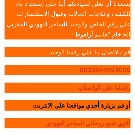
يسعدنا أن نعلن لسيادتكم أننا على إستعداد تام
للكشف وعلاجات الحالات وقبول الاستفسارات
علي رقم الخاص والوحيد للساحر اليهودي المغربي
الحاخام “حاييم أزلغوط”
قم بالاتصال بنا علي رقمنا الوحيد
0033644694000
راسلنا علي الواتساب
أو قم بزيارة أحدي مواقعنا علي الانترنت
أقوي شيخ روحاني الساحر اليهودي