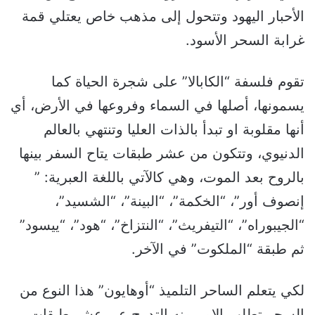
الأحبار اليهود وتتحول إلى مذهب خاص يعتلي قمة
غرابة السحر الأسود.
تقوم فلسفة “الكابالا” على شجرة الحياة كما
يسمونها، أصلها في السماء وفروعها في الأرض، أي
أنها مقلوبة او تبدأ بالذات العليا وتنتهي بالعالم
الدنيوي، وتتكون من عشر طبقات يتاح السفر بينها
بالروح بعد الموت، وهي كالآتي باللغة العبرية: ”
إنصوف أور”، “الخكمة”، “البينة”، “الشسيد”،
“الجيبوراه”، “التيفريث”، “النتزاخ”، “هود”، “ييسود”
ثم طبقة “الملكوت” في الآخر.
لكي يتعلم الساحر التلميذ “أوهايون” هذا النوع من
السحر تطلب الامر منه التدرج عبر عشر طبقات