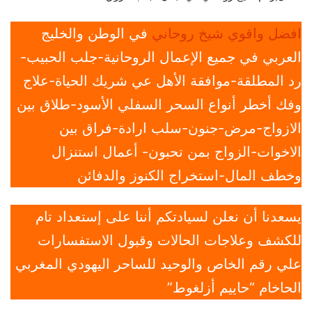
افضل واقوي شيخ روحاني
في الوطن والخليج
العربي في جميع الإعمال الروحانية-جلب الحبيب-
رد المطلقة-موافقة الأهل عي شريك الحياة-علاج
وفك أخطر أنواع السحر السفلي الأسود-طلاق بين
الازواج-مرض-جنون-سلب ارادة-فراق بين
الاخوات-الزواج بمن تحبون- أعمال استنزال
وخطف المال-استخراج الكنوز والدفائن
يسعدنا أن نعلن لسيادتكم أننا على إستعداد تام
للكشف وعلاجات الحالات وقبول الاستفسارات
علي رقم الخاص والوحيد للساحر اليهودي المغربي
الحاخام “حاييم أزلغوط”