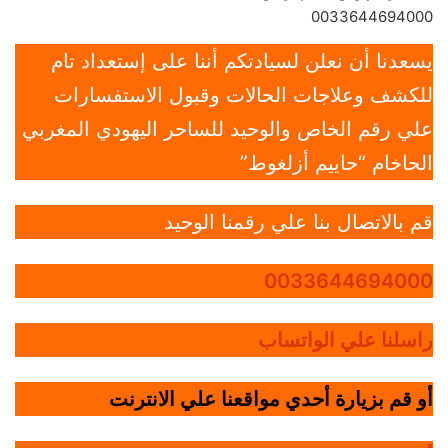
0033644694000
يسعدنا أن نعلن لسيادتكم أننا على إستعداد تام
للكشف وعلاجات الحالات وقبول الاستفسارات
علي رقم الخاص والوحيد للساحر اليهودي المغربي
الحاخام “حاييم أزلغوط”
قم بالاتصال بنا علي رقمنا الوحيد
0033644694000
راسلنا علي الواتساب
أو قم بزيارة أحدي مواقعنا علي الانترنت