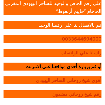
علي رقم الخاص والوحيد للساحر اليهودي المغربي
الحاخام “حاييم أزلغوط”
قم بالاتصال بنا علي رقمنا الوحيد
0033644694000
راسلنا علي الواتساب
أو قم بزيارة أحدي مواقعنا علي الانترنت
أقوي شيخ روحاني الساحر اليهودي
رقم شيخ روحاني مضمون