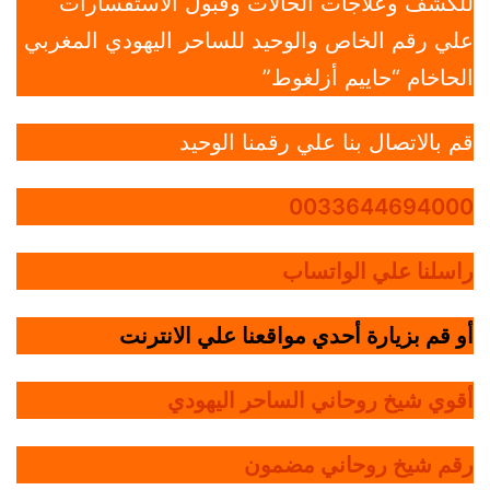
للكشف وعلاجات الحالات وقبول الاستفسارات
علي رقم الخاص والوحيد للساحر اليهودي المغربي
الحاخام “حاييم أزلغوط”
قم بالاتصال بنا علي رقمنا الوحيد
0033644694000
راسلنا علي الواتساب
أو قم بزيارة أحدي مواقعنا علي الانترنت
أقوي شيخ روحاني الساحر اليهودي
رقم شيخ روحاني مضمون