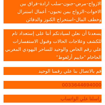
الازواج-مرض-جنون-سلب ارادة-فراق بين
الاخوات-الزواج بمن تحبون- أعمال استنزال
وخطف المال-استخراج الكنوز والدفائن
يسعدنا أن نعلن لسيادتكم أننا على إستعداد تام
للكشف وعلاجات الحالات وقبول الاستفسارات
علي رقم الخاص والوحيد للساحر اليهودي المغربي
الحاخام “حاييم أزلغوط”
قم بالاتصال بنا علي رقمنا الوحيد
0033644694000
راسلنا علي الواتساب