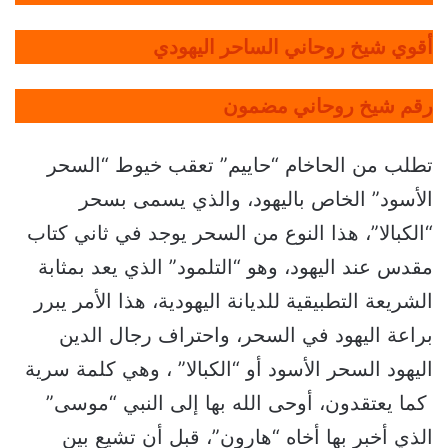
أقوي شيخ روحاني الساحر اليهودي
رقم شيخ روحاني مضمون
تطلب من الحاخام “حاييم” تعقب خيوط “السحر
الأسود” الخاص باليهود، والذي يسمى بسحر
“الكبالا”، هذا النوع من السحر يوجد في ثاني كتاب
مقدس عند اليهود، وهو “التلمود” الذي يعد بمثابة
الشريعة التطبيقية للديانة اليهودية، هذا الأمر يبرر
براعة اليهود في السحر، واحتراف رجال الدين
اليهود السحر الأسود أو “الكبالا” ، وهي كلمة سرية
كما يعتقدون، أوحى الله بها إلى النبي “موسى”
الذي أخبر بها أخاه “هارون”، قبل أن تشيع بين