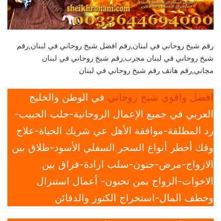
رقم شيخ روحاني في لبنان,رقم افضل شيخ روحاني في لبنان,رقم
شيخ روحاني في لبنان مجرب,رقم شيخ روحاني في لبنان
مجاني,رقم هاتف رقم شيخ روحاني في لبنان
افضل واقوي شيخ روحاني
في الوطن والخليج
العربي في جميع الإعمال الروحانية-جلب الحبيب-
رد المطلقة-موافقة الأهل عي شريك الحياة-علاج
وفك أخطر أنواع السحر السفلي الأسود-طلاق بين
الازواج-مرض-جنون-سلب ارادة-فراق بين
الاخوات-الزواج بمن تحبون- أعمال استنزال
وخطف المال-استخراج الكنوز والدفائن