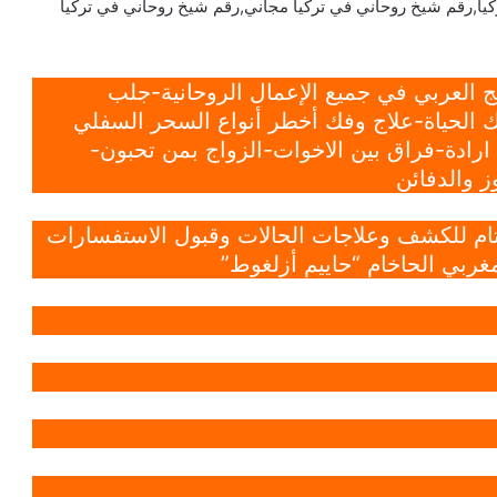
يا,رقم شيخ روحاني في تركيا مجاني,رقم شيخ روحاني في تركيا
 العربي في جميع الإعمال الروحانية-جلب
 الحياة-علاج وفك أخطر أنواع السحر السفلي
ادة-فراق بين الاخوات-الزواج بمن تحبون-
 والدفائن
 تام للكشف وعلاجات الحالات وقبول الاستفسارات
غربي الحاخام “حاييم أزلغوط”