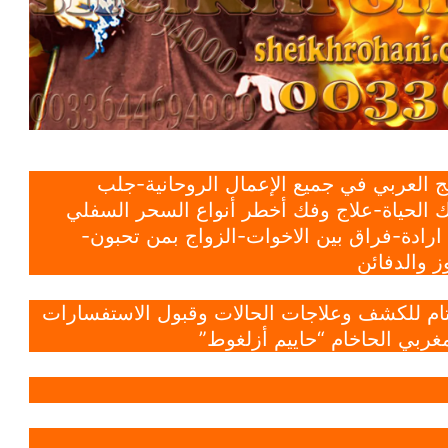
 العربي في جميع الإعمال الروحانية-جلب
 الحياة-علاج وفك أخطر أنواع السحر السفلي
ادة-فراق بين الاخوات-الزواج بمن تحبون-
 والدفائن
 تام للكشف وعلاجات الحالات وقبول الاستفسارات
غربي الحاخام “حاييم أزلغوط”