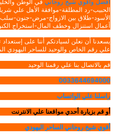
افضل واقوي شيخ روحاني
في الوطن والخليج
الحبيب-رد المطلقة-موافقة الأهل علي شريك
الأسود-طلاق بين الازواج-مرض-جنون-سلب ار
أعمال استنزال وخطف المال-استخراج الكنوز
يسعدنا أن نعلن لسيادتكم أننا على إستعداد
علي رقم الخاص والوحيد للساحر اليهودي الم
قم بالاتصال بنا علي رقمنا الوحيد
0033644694000
راسلنا علي الواتساب
أو قم بزيارة أحدي مواقعنا علي الانترنت
أقوي شيخ روحاني الساحر اليهودي