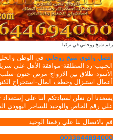
رقم شيخ روحاني في تركيا
افضل واقوي شيخ روحاني
في الوطن والخليج
الحبيب-رد المطلقة-موافقة الأهل علي شريك
الأسود-طلاق بين الازواج-مرض-جنون-سلب ار
أعمال استنزال وخطف المال-استخراج الكنوز
يسعدنا أن نعلن لسيادتكم أننا على إستعداد
علي رقم الخاص والوحيد للساحر اليهودي الم
قم بالاتصال بنا علي رقمنا الوحيد
0033644694000