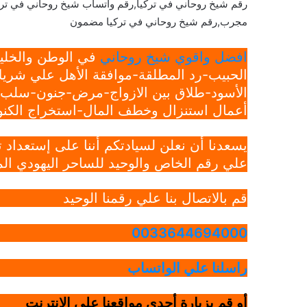
رقم شيخ روحاني في تركيا,رقم واتساب شيخ روحاني في ترك
مجرب,رقم شيخ روحاني في تركيا مضمون
افضل واقوي شيخ روحاني
في الوطن والخليج
الحبيب-رد المطلقة-موافقة الأهل علي شريك
الأسود-طلاق بين الازواج-مرض-جنون-سلب ار
أعمال استنزال وخطف المال-استخراج الكنوز
يسعدنا أن نعلن لسيادتكم أننا على إستعداد
علي رقم الخاص والوحيد للساحر اليهودي الم
قم بالاتصال بنا علي رقمنا الوحيد
0033644694000
راسلنا علي الواتساب
أو قم بزيارة أحدي مواقعنا علي الانترنت