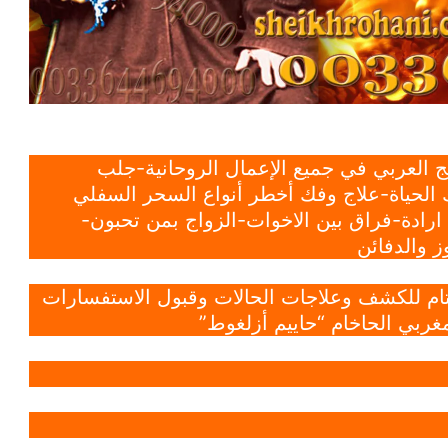
 العربي في جميع الإعمال الروحانية-جلب
الحياة-علاج وفك أخطر أنواع السحر السفلي
ادة-فراق بين الاخوات-الزواج بمن تحبون-
 والدفائن
 تام للكشف وعلاجات الحالات وقبول الاستفسارات
غربي الحاخام “حاييم أزلغوط”