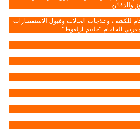
 والدفائن
 تام للكشف وعلاجات الحالات وقبول الاستفسارات
غربي الحاخام “حاييم أزلغوط”