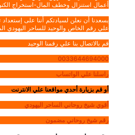
أعمال استنزال وخطف المال-استخراج الكنوز
يسعدنا أن نعلن لسيادتكم أننا على إستعداد
علي رقم الخاص والوحيد للساحر اليهودي الم
قم بالاتصال بنا علي رقمنا الوحيد
0033644694000
راسلنا علي الواتساب
أو قم بزيارة أحدي مواقعنا علي الانترنت
أقوي شيخ روحاني الساحر اليهودي
رقم شيخ روحاني مضمون