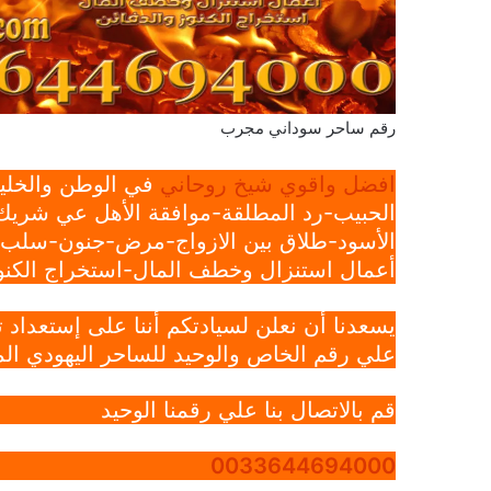
رقم ساحر سوداني مجرب
افضل واقوي شيخ روحاني
في الوطن والخليج
الحبيب-رد المطلقة-موافقة الأهل عي شريك 
الأسود-طلاق بين الازواج-مرض-جنون-سلب ار
أعمال استنزال وخطف المال-استخراج الكنوز
يسعدنا أن نعلن لسيادتكم أننا على إستعداد
علي رقم الخاص والوحيد للساحر اليهودي الم
قم بالاتصال بنا علي رقمنا الوحيد
0033644694000