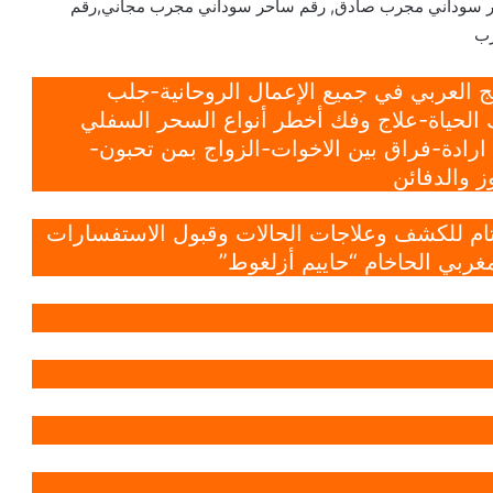
 سوداني مجرب صادق, رقم ساحر سوداني مجرب مجاني,رقم
رب
 العربي في جميع الإعمال الروحانية-جلب
الحياة-علاج وفك أخطر أنواع السحر السفلي
ادة-فراق بين الاخوات-الزواج بمن تحبون-
 والدفائن
 تام للكشف وعلاجات الحالات وقبول الاستفسارات
غربي الحاخام “حاييم أزلغوط”