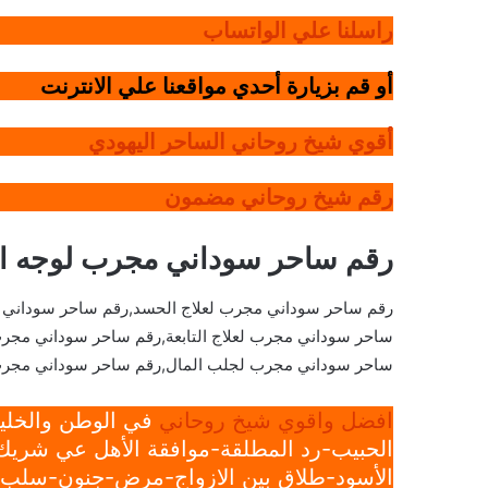
راسلنا علي الواتساب
أو قم بزيارة أحدي مواقعنا علي الانترنت
أقوي شيخ روحاني الساحر اليهودي
رقم شيخ روحاني مضمون
رقم ساحر سوداني مجرب لوجه ال
رقم ساحر سوداني مجرب لعلاج الحسد,رقم ساحر سوداني
ساحر سوداني مجرب لعلاج التابعة,رقم ساحر سوداني مجر
ساحر سوداني مجرب لجلب المال,رقم ساحر سوداني مجرب
افضل واقوي شيخ روحاني
في الوطن والخليج
الحبيب-رد المطلقة-موافقة الأهل عي شريك 
الأسود-طلاق بين الازواج-مرض-جنون-سلب ار