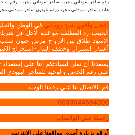
رقم ساحر سوداني مجرب,ساحر سوداني مجرب, رقم ساحر
هاتف ساحر سوداني مجرب,رقم تليفون ساحر سوداني مج
افضل واقوي شيخ روحاني
في الوطن والخليج
الحبيب-رد المطلقة-موافقة الأهل عي شريك 
الأسود-طلاق بين الازواج-مرض-جنون-سلب ار
أعمال استنزال وخطف المال-استخراج الكنوز
يسعدنا أن نعلن لسيادتكم أننا على إستعداد
علي رقم الخاص والوحيد للساحر اليهودي الم
قم بالاتصال بنا علي رقمنا الوحيد
0033644694000
راسلنا علي الواتساب
أو قم بزيارة أحدي مواقعنا علي الانترنت